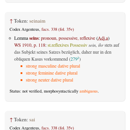
↑
Token:
seinaim
Codex Argenteus,
facs. 338 (fol. 35v)
seins
Lemma
:
pronoun, possessive, reflexive
(
Adj.a
)
WS 1910, p. 118
:
st.reflexives Possessiv
sein, ihr
stets auf
das Subjekt seines Satzes bezüglich, daher nur in den
obliquen Kasus vorkommend (
279
)
2
strong masculine dative plural
strong feminine dative plural
strong neuter dative plural
Status: not verified, morphosyntactically
ambiguous
.
↑
Token:
sai
Codex Argenteus,
facs. 338 (fol. 35v)