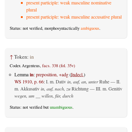
present participle: weak masculine nominative
plural
present participle: weak masculine accusative plural
Status: not verified, morphosyntactically
ambiguous
.
↑
Token:
in
Codex Argenteus,
facs. 338 (fol. 35v)
in
Lemma
:
preposition, +adg
(
Indecl.
)
WS 1910, p. 66
:
I.
m. Dativ
in, auf, an, unter
Ruhe — II.
m. Akkusativ
in, auf, nach, zu
Richtung — III.
m. Genitiv
wegen, um __ willen, für, durch
Status: not verified but
unambiguous
.