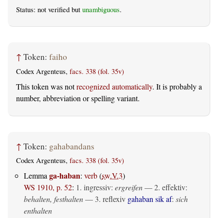
Status: not verified but
unambiguous
.
↑
Token:
faiho
Codex Argenteus,
facs. 338 (fol. 35v)
This token was not
recognized automatically
. It is probably a
number, abbreviation or spelling variant.
↑
Token:
gahabandans
Codex Argenteus,
facs. 338 (fol. 35v)
ga-haban
Lemma
:
verb
(
sw.V.3
)
WS 1910, p. 52
:
1.
ingressiv
:
ergreifen
— 2.
effektiv
:
behalten, festhalten
— 3.
reflexiv
gahaban sik af
:
sich
enthalten