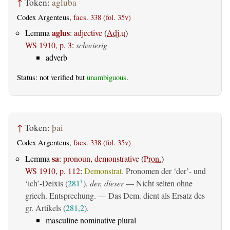
↑
Token:
agluba
Codex Argenteus,
facs. 338 (fol. 35v)
aglus
Lemma
:
adjective
(
Adj.u
)
WS 1910, p. 3
:
schwierig
adverb
Status: not verified but
unambiguous
.
↑
Token:
þai
Codex Argenteus,
facs. 338 (fol. 35v)
sa
Lemma
:
pronoun, demonstrative
(
Pron.
)
WS 1910, p. 112
:
Demonstrat.
Pronomen der ‘der’- und
‘ich’-Deixis (
281
),
der, dieser
— Nicht selten ohne
1
griech. Entsprechung. — Das Dem. dient als Ersatz des
gr. Artikels (
281,2
).
masculine nominative plural