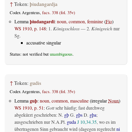
↑
Token:
þiudangardja
Codex Argenteus,
facs. 338 (fol. 35v)
þiudangardi
Lemma
:
noun, common, feminine
(
Fio
)
WS 1910, p. 148
:
1.
Königsschloss
— 2.
Königreich
nur
Sg.
accusative singular
Status: not verified but
unambiguous
.
↑
Token:
gudis
Codex Argenteus,
facs. 338 (fol. 35v)
guþ
Lemma
:
noun, common, masculine
(irregular
Noun
)
WS 1910, p. 51
:
Gott
sehr häufig; fast durchweg
abgekürzt geschrieben: N.
gþ
G.
gþs
D.
gþa
;
ausgeschrieben nur N.A.Pl.
guda
J 10,34.35
, wo es im
übertragenen Sinn gebraucht wird (dagegen regelrecht
ni