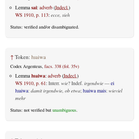
sai
Lemma
:
adverb
(
Indecl.
)
WS 1910, p. 113
:
ecce, sieh
Status:
verified
and/or disambiguated.
↑
Token:
ƕaiwa
Codex Argenteus,
facs. 338 (fol. 35v)
ƕaiwa
Lemma
:
adverb
(
Indecl.
)
WS 1910, p. 61
:
Interr.
wie
? Indef.
irgendwie
—
ei
ƕaiwa
:
damit irgendwie, ob etwa
;
ƕaiwa mais
:
wieviel
mehr
Status: not verified but
unambiguous
.