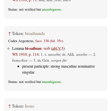
Status: not verified but
unambiguous
.
↑
Token:
bisaiƕands
Codex Argenteus,
facs. 338 (fol. 35v)
bi-saiƕan
Lemma
:
verb
(
abl.V.5
)
WS 1910, p. 114
:
1. s.
umsehn
;
m. Akk.
ansehn
— 2.
bemerken
— 3.
m. Gen.
sorgen für
present participle: strong masculine nominative
singular
Status: not verified but
unambiguous
.
↑
Token:
Iesus