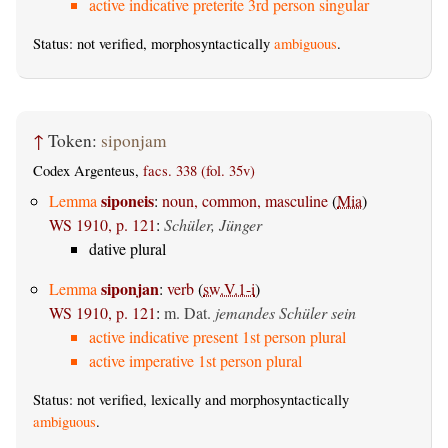
active indicative preterite 3rd person singular
Status: not verified, morphosyntactically
ambiguous
.
↑
Token:
siponjam
Codex Argenteus,
facs. 338 (fol. 35v)
siponeis
Lemma
:
noun, common, masculine
(
Mia
)
WS 1910, p. 121
:
Schüler, Jünger
dative plural
siponjan
Lemma
:
verb
(
sw.V.1-i
)
WS 1910, p. 121
:
m. Dat.
jemandes Schüler sein
active indicative present 1st person plural
active imperative 1st person plural
Status: not verified, lexically and morphosyntactically
ambiguous
.