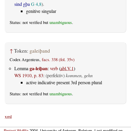
sind gþa
G 4,8
).
genitive singular
Status: not verified but
unambiguous
.
↑
Token:
galeiþand
Codex Argenteus,
facs. 338 (fol. 35v)
ga-leiþan
Lemma
:
verb
(
abl.V.1
)
WS 1910, p. 83
:
(perfektiv)
kommen, gehn
active indicative present 3rd person plural
Status: not verified but
unambiguous
.
xml
Project Wulfila
2004, University of Antwerp, Belgium. Last modified on