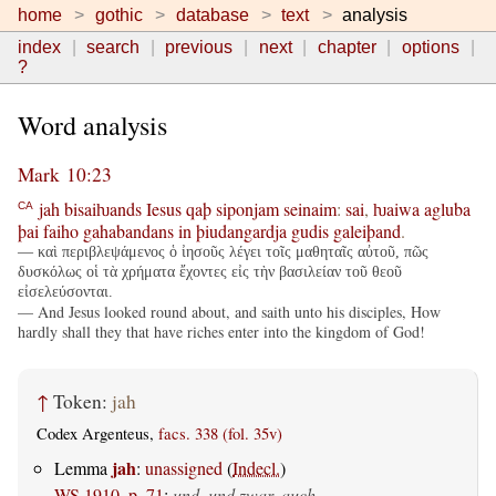
home
gothic
database
text
analysis
index
search
previous
next
chapter
options
?
Word analysis
Mark 10:23
jah
bisaiƕands
Iesus
qaþ
siponjam
seinaim
:
sai
,
ƕaiwa
agluba
CA
þai
faiho
gahabandans
in
þiudangardja
gudis
galeiþand
.
— καὶ περιβλεψάμενος ὁ ἰησοῦς λέγει τοῖς μαθηταῖς αὐτοῦ, πῶς
δυσκόλως οἱ τὰ χρήματα ἔχοντες εἰς τὴν βασιλείαν τοῦ θεοῦ
εἰσελεύσονται.
— And Jesus looked round about, and saith unto his disciples, How
hardly shall they that have riches enter into the kingdom of God!
↑
Token:
jah
Codex Argenteus,
facs. 338 (fol. 35v)
jah
Lemma
:
unassigned
(
Indecl.
)
WS 1910, p. 71
:
und, und zwar, auch