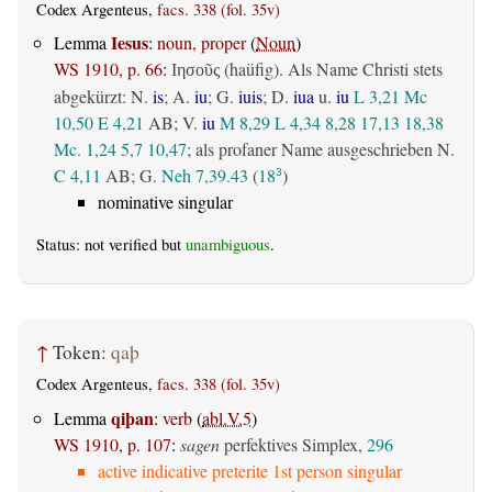
Codex Argenteus,
facs. 338 (fol. 35v)
Iesus
Lemma
:
noun, proper
(
Noun
)
WS 1910, p. 66
:
(haüfig). Als Name Christi stets
Ιησοῦς
abgekürzt: N.
is
; A.
iu
; G.
iuis
; D.
iua
u.
iu
L 3,21
Mc
10,50
E 4,21
AB
; V.
iu
M 8,29
L 4,34
8,28
17,13
18,38
Mc. 1,24
5,7
10,47
; als profaner Name ausgeschrieben N.
C 4,11
AB
; G.
Neh 7,39.43
(
18
)
3
nominative singular
Status: not verified but
unambiguous
.
↑
Token:
qaþ
Codex Argenteus,
facs. 338 (fol. 35v)
qiþan
Lemma
:
verb
(
abl.V.5
)
WS 1910, p. 107
:
sagen
perfektives Simplex,
296
active indicative preterite 1st person singular