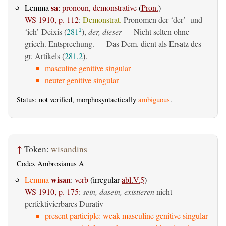
sa
Lemma
:
pronoun, demonstrative
(
Pron.
)
WS 1910, p. 112
:
Demonstrat.
Pronomen der ‘der’- und
‘ich’-Deixis (
281
),
der, dieser
— Nicht selten ohne
1
griech. Entsprechung. — Das Dem. dient als Ersatz des
gr. Artikels (
281,2
).
masculine genitive singular
neuter genitive singular
Status: not verified, morphosyntactically
ambiguous
.
↑
Token:
wisandins
Codex Ambrosianus A
wisan
Lemma
:
verb
(irregular
abl.V.5
)
WS 1910, p. 175
:
sein, dasein, existieren
nicht
perfektivierbares Durativ
present participle: weak masculine genitive singular