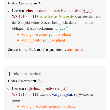
Codex Ambrosianus A
seins
Lemma
:
pronoun, possessive, reflexive
(
Adj.a
)
WS 1910, p. 118
:
st.reflexives Possessiv
sein, ihr
stets auf
das Subjekt seines Satzes bezüglich, daher nur in den
obliquen Kasus vorkommend (
279
)
2
strong masculine genitive plural
strong neuter genitive plural
Status: not verified, morphosyntactically
ambiguous
.
↑
Token:
riqizeinai
Codex Ambrosianus B
riqizeins
Lemma
:
adjective
(
Adj.a
)
WS 1910, p. 112
:
finster
:
~ai gahugdai
:
verfinsterten
Sinns
strong masculine nominative plural