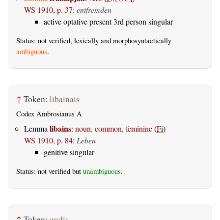
WS 1910, p. 37
:
entfremden
active optative present 3rd person singular
Status: not verified, lexically and morphosyntactically
ambiguous
.
↑
Token:
libainais
Codex Ambrosianus A
libains
Lemma
:
noun, common, feminine
(
Fi
)
WS 1910, p. 84
:
Leben
genitive singular
Status: not verified but
unambiguous
.
↑
Token:
gudis