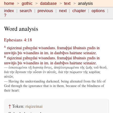
home
gothic
database
text
analysis
index
search
previous
next
chapter
options
?
Word analysis
Ephesians 4:18
riqizeinai
gahugdai
wisandans
,
framaþjai
libainais
gudis
in
A
unwitjis
þis
wisandins
in
im
,
in
daubiþos
hairtane
seinaize
,
riqizeinai
gahugdai
wisandans
,
framaþjai
libainais
gudis
in
B
unwitjis
þis
wisandins
in
im
,
in
daubiþos
hairtane
seinaize
,
— ἐσκοτωμένοι τῇ διανοίᾳ ὄντες, ἀπηλλοτριωμένοι τῆς ζωῆς τοῦ θεοῦ,
διὰ τὴν ἄγνοιαν τὴν οὖσαν ἐν αὐτοῖς, διὰ τὴν πώρωσιν τῆς καρδίας
αὐτῶν,
— Having the understanding darkened, being alienated from the life of
God through the ignorance that is in them, because of the blindness of
their heart:
↑
Token:
riqizeinai