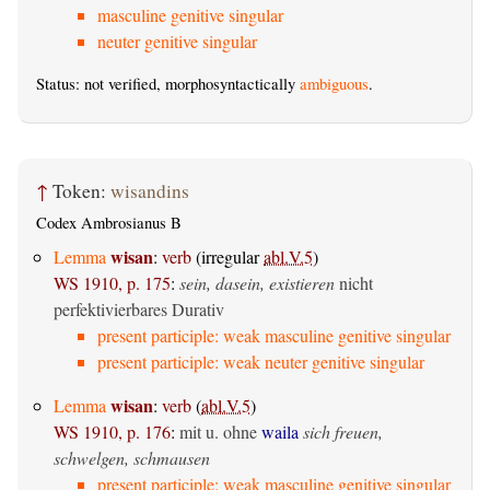
masculine genitive singular
neuter genitive singular
Status: not verified, morphosyntactically
ambiguous
.
↑
Token:
wisandins
Codex Ambrosianus B
wisan
Lemma
:
verb
(irregular
abl.V.5
)
WS 1910, p. 175
:
sein, dasein, existieren
nicht
perfektivierbares Durativ
present participle: weak masculine genitive singular
present participle: weak neuter genitive singular
wisan
Lemma
:
verb
(
abl.V.5
)
WS 1910, p. 176
:
mit u. ohne
waila
sich freuen,
schwelgen, schmausen
present participle: weak masculine genitive singular