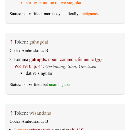
strong feminine dative singular
Status: not verified, morphosyntactically
ambiguous
.
↑
Token:
gahugdai
Codex Ambrosianus B
gahugds
Lemma
:
noun, common, feminine
(
Fi
)
WS 1910, p. 44
:
Gesinnung; Sinn; Gewissen
dative singular
Status: not verified but
unambiguous
.
↑
Token:
wisandans
Codex Ambrosianus B
wisan
Lemma
:
verb
(irregular
abl.V.5
)