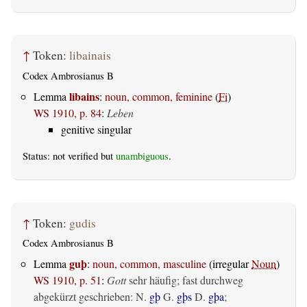
↑
Token:
libainais
Codex Ambrosianus B
libains
Lemma
:
noun, common, feminine
(
Fi
)
WS 1910, p. 84
:
Leben
genitive singular
Status: not verified but
unambiguous
.
↑
Token:
gudis
Codex Ambrosianus B
guþ
Lemma
:
noun, common, masculine
(irregular
Noun
)
WS 1910, p. 51
:
Gott
sehr häufig; fast durchweg
abgekürzt geschrieben: N.
gþ
G.
gþs
D.
gþa
;