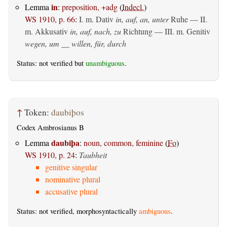
in
Lemma
:
preposition, +adg
(
Indecl.
)
WS 1910, p. 66
:
I.
m. Dativ
in, auf, an, unter
Ruhe — II.
m. Akkusativ
in, auf, nach, zu
Richtung — III.
m. Genitiv
wegen, um __ willen, für, durch
Status: not verified but
unambiguous
.
↑
Token:
daubiþos
Codex Ambrosianus B
daubiþa
Lemma
:
noun, common, feminine
(
Fo
)
WS 1910, p. 24
:
Taubheit
genitive singular
nominative plural
accusative plural
Status: not verified, morphosyntactically
ambiguous
.