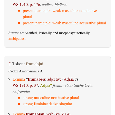
WS 1910, p. 176
:
weilen, bleiben
present participle: weak masculine nominative
plural
present participle: weak masculine accusative plural
Status: not verified, lexically and morphosyntactically
ambiguous
.
↑
Token:
framaþjai
Codex Ambrosianus A
*
framaþeis
Lemma
:
adjective
(
Adj.ia
?)
WS 1910, p. 37
:
Adj.ia?
fremd; einer Sache
Gen.
entfremdet
strong masculine nominative plural
strong feminine dative singular
framaþjan
Lemma
:
verb
(
sw.V.1-i
)