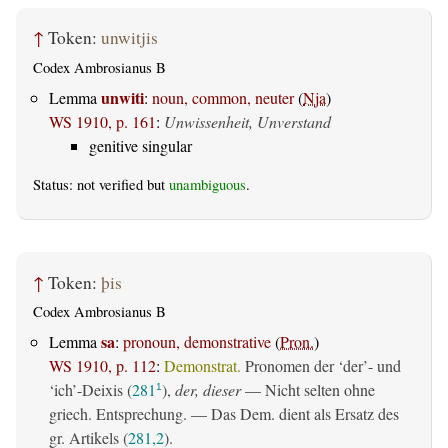
↑
Token:
unwitjis
Codex Ambrosianus B
unwiti
Lemma
:
noun, common, neuter
(
Nja
)
WS 1910, p. 161
:
Unwissenheit, Unverstand
genitive singular
Status: not verified but
unambiguous
.
↑
Token:
þis
Codex Ambrosianus B
sa
Lemma
:
pronoun, demonstrative
(
Pron.
)
WS 1910, p. 112
:
Demonstrat.
Pronomen der ‘der’- und
‘ich’-Deixis (
281
),
der, dieser
— Nicht selten ohne
1
griech. Entsprechung. — Das Dem. dient als Ersatz des
gr. Artikels (
281,2
).