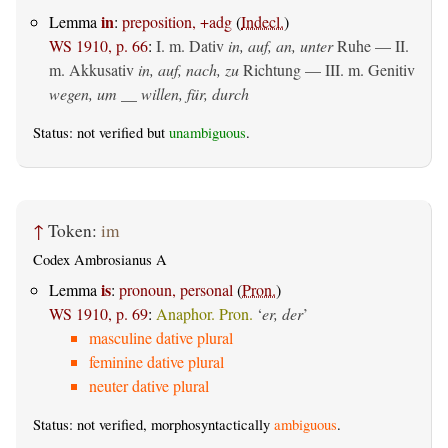
in
Lemma
:
preposition, +adg
(
Indecl.
)
WS 1910, p. 66
:
I.
m. Dativ
in, auf, an, unter
Ruhe — II.
m. Akkusativ
in, auf, nach, zu
Richtung — III.
m. Genitiv
wegen, um __ willen, für, durch
Status: not verified but
unambiguous
.
↑
Token:
im
Codex Ambrosianus A
is
Lemma
:
pronoun, personal
(
Pron.
)
WS 1910, p. 69
:
Anaphor. Pron.
‘
er, der
’
masculine dative plural
feminine dative plural
neuter dative plural
Status: not verified, morphosyntactically
ambiguous
.