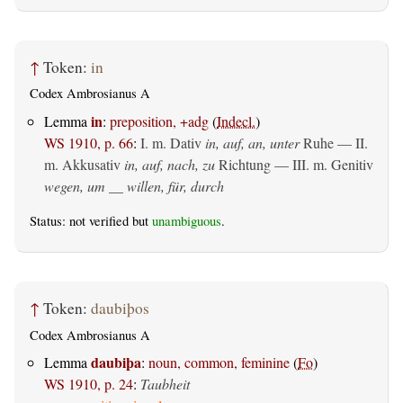
↑
Token:
in
Codex Ambrosianus A
in
Lemma
:
preposition, +adg
(
Indecl.
)
WS 1910, p. 66
:
I.
m. Dativ
in, auf, an, unter
Ruhe — II.
m. Akkusativ
in, auf, nach, zu
Richtung — III.
m. Genitiv
wegen, um __ willen, für, durch
Status: not verified but
unambiguous
.
↑
Token:
daubiþos
Codex Ambrosianus A
daubiþa
Lemma
:
noun, common, feminine
(
Fo
)
WS 1910, p. 24
:
Taubheit