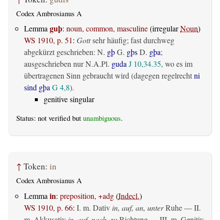
Codex Ambrosianus A
guþ
Lemma
:
noun, common, masculine
(irregular
Noun
)
WS 1910, p. 51
:
Gott
sehr häufig; fast durchweg
abgekürzt geschrieben: N.
gþ
G.
gþs
D.
gþa
;
ausgeschrieben nur N.A.Pl.
guda
J 10,34.35
, wo es im
übertragenen Sinn gebraucht wird (dagegen regelrecht
ni
sind gþa
G 4,8
).
genitive singular
Status: not verified but
unambiguous
.
↑
Token:
in
Codex Ambrosianus A
in
Lemma
:
preposition, +adg
(
Indecl.
)
WS 1910, p. 66
:
I.
m. Dativ
in, auf, an, unter
Ruhe — II.
m. Akkusativ
in, auf, nach, zu
Richtung — III.
m. Genitiv