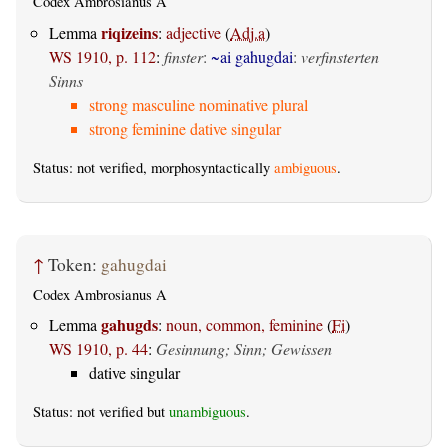
Codex Ambrosianus A
riqizeins
Lemma
:
adjective
(
Adj.a
)
WS 1910, p. 112
:
finster
:
~ai gahugdai
:
verfinsterten
Sinns
strong masculine nominative plural
strong feminine dative singular
Status: not verified, morphosyntactically
ambiguous
.
↑
Token:
gahugdai
Codex Ambrosianus A
gahugds
Lemma
:
noun, common, feminine
(
Fi
)
WS 1910, p. 44
:
Gesinnung; Sinn; Gewissen
dative singular
Status: not verified but
unambiguous
.