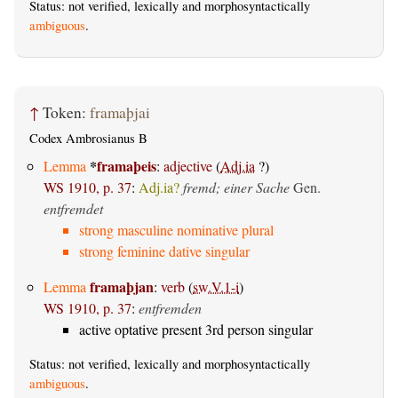
Status: not verified, lexically and morphosyntactically
ambiguous
.
↑
Token:
framaþjai
Codex Ambrosianus B
*
framaþeis
Lemma
:
adjective
(
Adj.ia
?)
WS 1910, p. 37
:
Adj.ia?
fremd; einer Sache
Gen.
entfremdet
strong masculine nominative plural
strong feminine dative singular
framaþjan
Lemma
:
verb
(
sw.V.1-i
)
WS 1910, p. 37
:
entfremden
active optative present 3rd person singular
Status: not verified, lexically and morphosyntactically
ambiguous
.