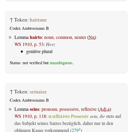
↑
Token:
hairtane
Codex Ambrosianus B
hairto
Lemma
:
noun, common, neuter
(
Nn
)
WS 1910, p. 53
:
Herz
genitive plural
Status: not verified but
unambiguous
.
↑
Token:
seinaize
Codex Ambrosianus B
seins
Lemma
:
pronoun, possessive, reflexive
(
Adj.a
)
WS 1910, p. 118
:
st.reflexives Possessiv
sein, ihr
stets auf
das Subjekt seines Satzes bezüglich, daher nur in den
obliquen Kasus vorkommend (
279
)
2