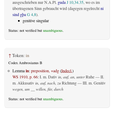
ausgeschrieben nur N.A.Pl.
guda
J 10,34.35
, wo es im
übertragenen Sinn gebraucht wird (dagegen regelrecht
ni
sind gþa
G 4,8
).
genitive singular
Status: not verified but
unambiguous
.
↑
Token:
in
Codex Ambrosianus B
in
Lemma
:
preposition, +adg
(
Indecl.
)
WS 1910, p. 66
:
I.
m. Dativ
in, auf, an, unter
Ruhe — II.
m. Akkusativ
in, auf, nach, zu
Richtung — III.
m. Genitiv
wegen, um __ willen, für, durch
Status: not verified but
unambiguous
.