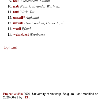
kuni
Geschlecht, Stamm
nati
Netz
:
kreisrundes Wurfnetz
taui
Werk, Tat
unsuti*
Aufstand
unwiti
Unwissenheit, Unverstand
wadi
Pfand
weinabasi
Weinbeere
top
|
xml
Project Wulfila
2004, University of Antwerp, Belgium. Last modified on
2026-06-21
by
TDH
.