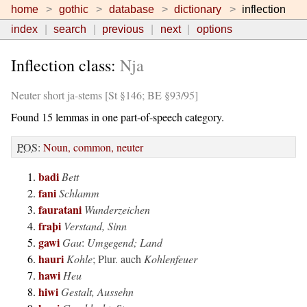
home
gothic
database
dictionary
inflection
index
search
previous
next
options
Inflection class:
Nja
Neuter short ja-stems [St §146; BE §93/95]
Found 15 lemmas in one part-of-speech category.
POS
:
Noun, common, neuter
badi
Bett
fani
Schlamm
fauratani
Wunderzeichen
fraþi
Verstand, Sinn
gawi
Gau
:
Umgegend; Land
hauri
Kohle
; Plur. auch
Kohlenfeuer
hawi
Heu
hiwi
Gestalt, Aussehn