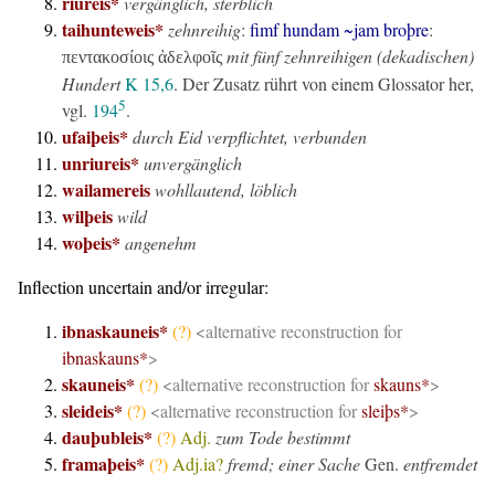
riureis*
vergänglich, sterblich
taihunteweis*
zehnreihig
:
fimf hundam ~jam broþre
:
mit fünf zehnreihigen (dekadischen)
πεντακοσίοις ἀδελφοῖς
Hundert
K 15,6
. Der Zusatz rührt von einem Glossator her,
5
vgl.
194
.
ufaiþeis*
durch Eid verpflichtet, verbunden
unriureis*
unvergänglich
wailamereis
wohllautend, löblich
wilþeis
wild
woþeis*
angenehm
Inflection uncertain and/or irregular:
ibnaskauneis*
(?)
<alternative reconstruction for
ibnaskauns*
>
skauneis*
(?)
<alternative reconstruction for
skauns*
>
sleideis*
(?)
<alternative reconstruction for
sleiþs*
>
dauþubleis*
(?)
Adj.
zum Tode bestimmt
framaþeis*
(?)
Adj.ia?
fremd; einer Sache
Gen.
entfremdet