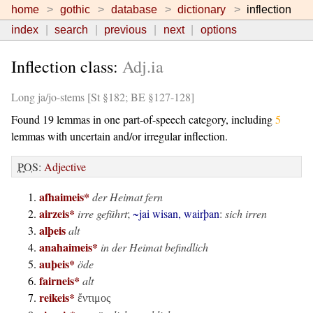
home
gothic
database
dictionary
inflection
index
search
previous
next
options
Inflection class:
Adj.ia
Long ja/jo-stems [St §182; BE §127-128]
Found 19 lemmas in one part-of-speech category, including
5
lemmas with uncertain and/or irregular inflection.
POS
:
Adjective
afhaimeis*
der Heimat fern
airzeis*
irre geführt
;
~jai wisan, wairþan
:
sich irren
alþeis
alt
anahaimeis*
in der Heimat befindlich
auþeis*
öde
fairneis*
alt
reikeis*
ἔντιμος