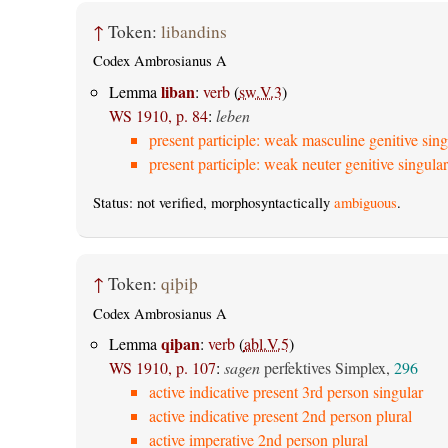
↑
Token:
libandins
Codex Ambrosianus A
liban
Lemma
:
verb
(
sw.V.3
)
WS 1910, p. 84
:
leben
present participle: weak masculine genitive sing
present participle: weak neuter genitive singular
Status: not verified, morphosyntactically
ambiguous
.
↑
Token:
qiþiþ
Codex Ambrosianus A
qiþan
Lemma
:
verb
(
abl.V.5
)
WS 1910, p. 107
:
sagen
perfektives Simplex,
296
active indicative present 3rd person singular
active indicative present 2nd person plural
active imperative 2nd person plural