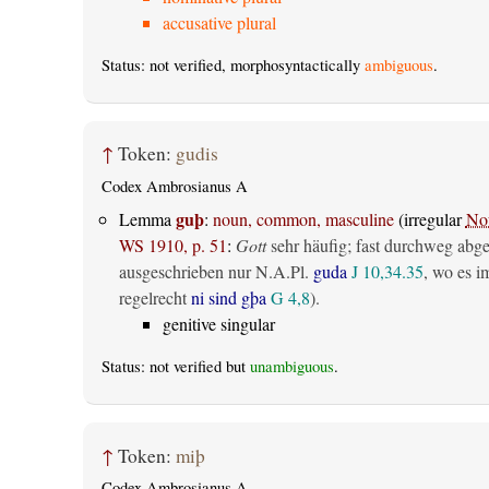
accusative plural
Status: not verified, morphosyntactically
ambiguous
.
↑
Token:
gudis
Codex Ambrosianus A
guþ
Lemma
:
noun, common, masculine
(irregular
No
WS 1910, p. 51
:
Gott
sehr häufig; fast durchweg abg
ausgeschrieben nur N.A.Pl.
guda
J 10,34.35
, wo es i
regelrecht
ni sind gþa
G 4,8
).
genitive singular
Status: not verified but
unambiguous
.
↑
Token:
miþ
Codex Ambrosianus A