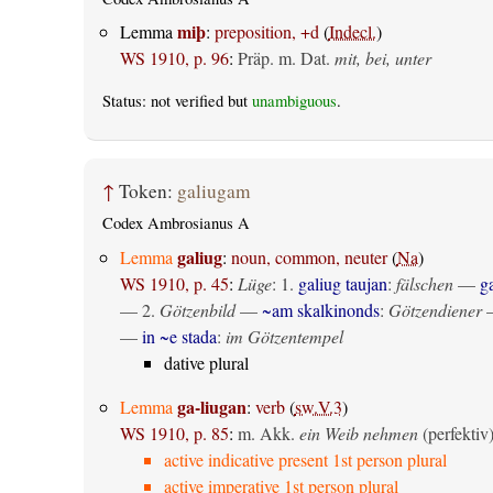
miþ
Lemma
:
preposition, +d
(
Indecl.
)
WS 1910, p. 96
:
Präp. m. Dat.
mit, bei, unter
Status: not verified but
unambiguous
.
↑
Token:
galiugam
Codex Ambrosianus A
galiug
Lemma
:
noun, common, neuter
(
Na
)
WS 1910, p. 45
:
Lüge
: 1.
galiug taujan
:
fälschen
—
g
— 2.
Götzenbild
—
~am skalkinonds
:
Götzendiener
—
in ~e stada
:
im Götzentempel
dative plural
ga-liugan
Lemma
:
verb
(
sw.V.3
)
WS 1910, p. 85
:
m. Akk.
ein Weib nehmen
(perfektiv
active indicative present 1st person plural
active imperative 1st person plural