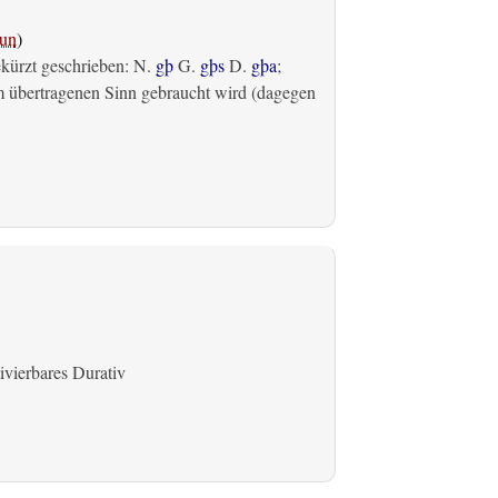
un
)
ekürzt geschrieben: N.
gþ
G.
gþs
D.
gþa
;
m übertragenen Sinn gebraucht wird (dagegen
ivierbares Durativ