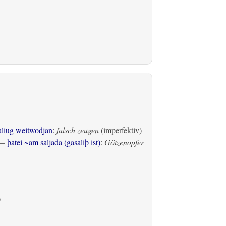
aliug weitwodjan
:
falsch zeugen
(imperfektiv)
—
þatei ~am saljada (gasaliþ ist)
:
Götzenopfer
)