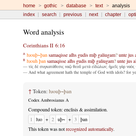
home
gothic
database
text
analysis
index
search
previous
next
chapter
opt
Word analysis
Corinthians II 6:16
ƕouþ~þan
samaqisse
alhs
gudis
miþ
galiugam
?
unte
jus
A
ƕouh
þan
samaqisse
alhs
gudis
miþ
galiugam
?
unte
jus
a
B
— τίς δὲ συγκατάθεσις ναῷ θεοῦ μετὰ εἰδώλων; ἡμεῖς γὰρ ναὸς θ
— And what agreement hath the temple of God with idols? for ye a
↑
Token:
ƕouþ~þan
Codex Ambrosianus A
Compound token: enclisis & assimilation.
1
ƕo
+
2
uþ~
+
3
þan
This token was not
recognized automatically
.