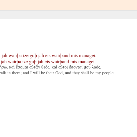
a
jah
wairþa
ize
guþ
jah
eis
wairþand
mis
managei
.
jah
wairþa
ize
guþ
jah
eis
wairþand
mis
managei
.
ήσω, καὶ ἔσομαι αὐτῶν θεός, καὶ αὐτοὶ ἔσονταί μου λαός.
alk in them; and I will be their God, and they shall be my people.