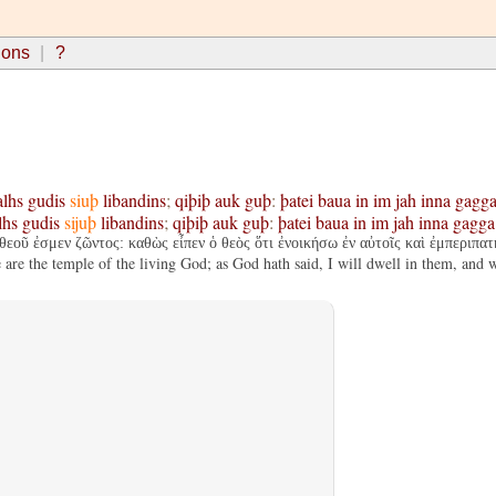
ions
?
alhs
gudis
siuþ
libandins
;
qiþiþ
auk
guþ
:
þatei
baua
in
im
jah
inna
gagg
lhs
gudis
sijuþ
libandins
;
qiþiþ
auk
guþ
:
þatei
baua
in
im
jah
inna
gagga
εοῦ ἐσμεν ζῶντος: καθὼς εἶπεν ὁ θεὸς ὅτι ἐνοικήσω ἐν αὐτοῖς καὶ ἐμπεριπατ
re the temple of the living God; as God hath said, I will dwell in them, and w