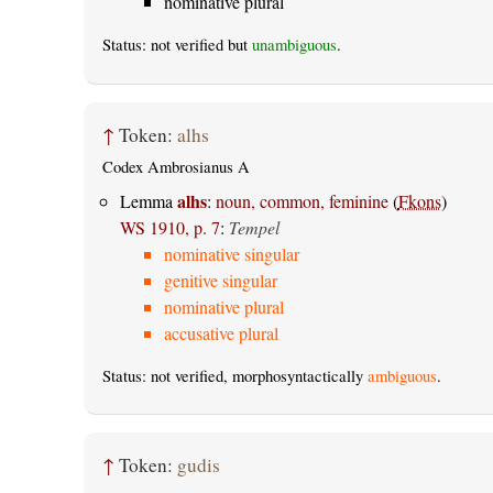
nominative plural
Status: not verified but
unambiguous
.
↑
Token:
alhs
Codex Ambrosianus A
alhs
Lemma
:
noun, common, feminine
(
Fkons
)
WS 1910, p. 7
:
Tempel
nominative singular
genitive singular
nominative plural
accusative plural
Status: not verified, morphosyntactically
ambiguous
.
↑
Token:
gudis