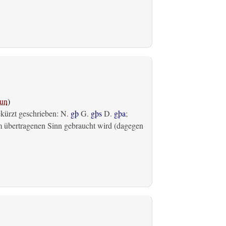
un
)
ekürzt geschrieben: N.
gþ
G.
gþs
D.
gþa
;
m übertragenen Sinn gebraucht wird (dagegen