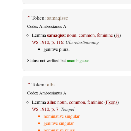
↑
Token:
samaqisse
Codex Ambrosianus A
samaqiss
Lemma
:
noun, common, feminine
(
Fi
)
WS 1910, p. 116
:
Übereinstimmung
genitive plural
Status: not verified but
unambiguous
.
↑
Token:
alhs
Codex Ambrosianus A
alhs
Lemma
:
noun, common, feminine
(
Fkons
)
WS 1910, p. 7
:
Tempel
nominative singular
genitive singular
nominative plural