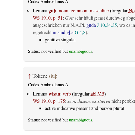
Codex Ambrosianus A
guþ
Lemma
:
noun, common, masculine
(irregular
No
WS 1910, p. 51
:
Gott
sehr häufig; fast durchweg abg
ausgeschrieben nur N.A.Pl.
guda
J 10,34.35
, wo es i
regelrecht
ni sind gþa
G 4,8
).
genitive singular
Status: not verified but
unambiguous
.
↑
Token:
siuþ
Codex Ambrosianus A
wisan
Lemma
:
verb
(irregular
abl.V.5
)
WS 1910, p. 175
:
sein, dasein, existieren
nicht perfekt
active indicative present 2nd person plural
Status: not verified but
unambiguous
.