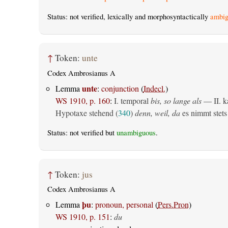
Status: not verified, lexically and morphosyntactically
ambig
↑
Token:
unte
Codex Ambrosianus A
unte
Lemma
:
conjunction
(
Indecl.
)
WS 1910, p. 160
:
I. temporal
bis, so lange als
— II. ka
Hypotaxe stehend (
340
)
denn, weil, da
es nimmt stets 
Status: not verified but
unambiguous
.
↑
Token:
jus
Codex Ambrosianus A
þu
Lemma
:
pronoun, personal
(
Pers.Pron
)
WS 1910, p. 151
:
du