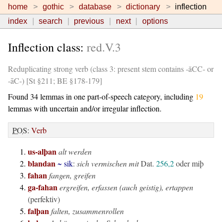
home
gothic
database
dictionary
inflection
index
search
previous
next
options
Inflection class:
red.V.3
Reduplicating strong verb (class 3: present stem contains -ǎCC- or
-āC-) [St §211; BE §178-179]
Found 34 lemmas in one part-of-speech category, including
19
lemmas with uncertain and/or irregular inflection.
POS
:
Verb
us-alþan
alt werden
blandan
~ sik
:
sich vermischen mit
Dat.
256,2
oder miþ
fahan
fangen, greifen
ga-fahan
ergreifen, erfassen (auch geistig), ertappen
(perfektiv)
falþan
falten, zusammenrollen