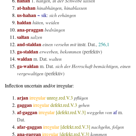
hahan
1.
hängen, in der Schwebe lassen
at-hahan
hinabhängen, hinablassen
us-hahan
~ sik
:
sich erhängen
haldan
hüten, weiden
ana-praggan
bedrängen
saltan
salzen
and-staldan
einen versehn mit
instr. Dat.,
256,1
ga-staldan
erwerben, bekommen
(perfektiv)
waldan
m. Dat.
walten
ga-waldan
m. Dat.
sich der Herrschaft bemächtigen, einen
vergewaltigen
(perfektiv)
Inflection uncertain and/or irregular:
arjan
irregular
unreg.red.V.3
pflügen
gaggan
irregular
defekt.red.V.3
gehen
af-gaggan
irregular
[defekt.red.V.3]
weggehn von
af
m.
Dat.
afar-gaggan
irregular
[defekt.red.V.3]
nachgehn, folgen
ana-gaggan
irregular
[defekt.red.V.3]
kommen