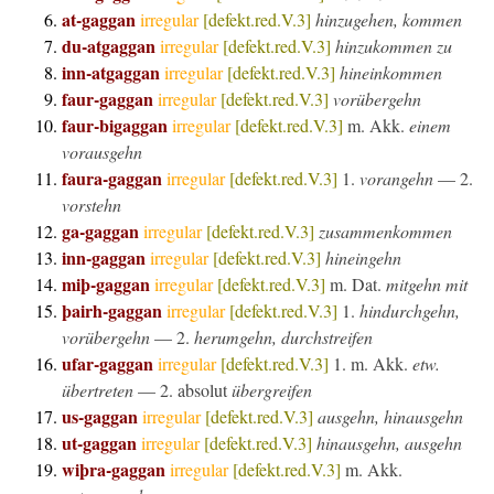
at-gaggan
irregular
[defekt.red.V.3]
hinzugehen, kommen
du-atgaggan
irregular
[defekt.red.V.3]
hinzukommen zu
inn-atgaggan
irregular
[defekt.red.V.3]
hineinkommen
faur-gaggan
irregular
[defekt.red.V.3]
vorübergehn
faur-bigaggan
irregular
[defekt.red.V.3]
m. Akk.
einem
vorausgehn
faura-gaggan
irregular
[defekt.red.V.3]
1.
vorangehn
— 2.
vorstehn
ga-gaggan
irregular
[defekt.red.V.3]
zusammenkommen
inn-gaggan
irregular
[defekt.red.V.3]
hineingehn
miþ-gaggan
irregular
[defekt.red.V.3]
m. Dat.
mitgehn mit
þairh-gaggan
irregular
[defekt.red.V.3]
1.
hindurchgehn,
vorübergehn
— 2.
herumgehn, durchstreifen
ufar-gaggan
irregular
[defekt.red.V.3]
1.
m. Akk.
etw.
übertreten
— 2.
absolut
übergreifen
us-gaggan
irregular
[defekt.red.V.3]
ausgehn, hinausgehn
ut-gaggan
irregular
[defekt.red.V.3]
hinausgehn, ausgehn
wiþra-gaggan
irregular
[defekt.red.V.3]
m. Akk.