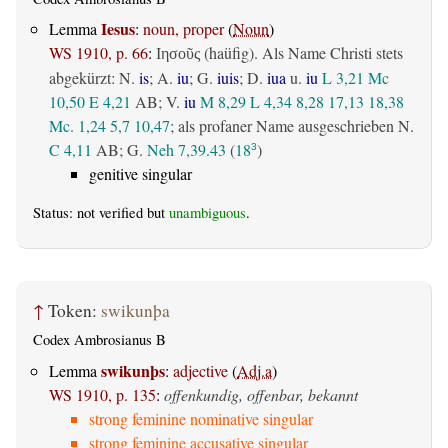
Iesus
Lemma
:
noun, proper
(
Noun
)
WS 1910, p. 66
:
(haüfig). Als Name Christi stets
Ιησοῦς
abgekürzt: N.
is
; A.
iu
; G.
iuis
; D.
iua
u.
iu
L 3,21
Mc
10,50
E 4,21
AB
; V.
iu
M 8,29
L 4,34
8,28
17,13
18,38
Mc. 1,24
5,7
10,47
; als profaner Name ausgeschrieben N.
C 4,11
AB
; G.
Neh 7,39.43
(
18
)
3
genitive singular
Status: not verified but
unambiguous
.
↑
Token:
swikunþa
Codex Ambrosianus B
swikunþs
Lemma
:
adjective
(
Adj.a
)
WS 1910, p. 135
:
offenkundig, offenbar, bekannt
strong feminine nominative singular
strong feminine accusative singular