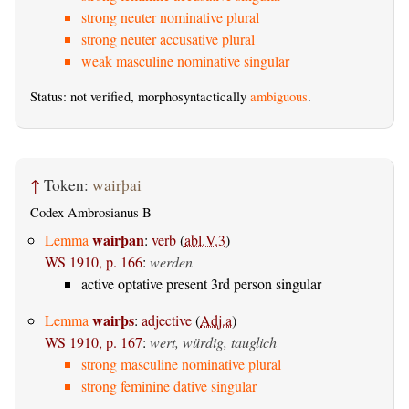
strong neuter nominative plural
strong neuter accusative plural
weak masculine nominative singular
Status: not verified, morphosyntactically
ambiguous
.
↑
Token:
wairþai
Codex Ambrosianus B
wairþan
Lemma
:
verb
(
abl.V.3
)
WS 1910, p. 166
:
werden
active optative present 3rd person singular
wairþs
Lemma
:
adjective
(
Adj.a
)
WS 1910, p. 167
:
wert, würdig, tauglich
strong masculine nominative plural
strong feminine dative singular