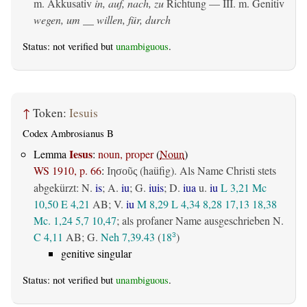
m. Akkusativ
in, auf, nach, zu
Richtung — III.
m. Genitiv
wegen, um __ willen, für, durch
Status: not verified but
unambiguous
.
↑
Token:
Iesuis
Codex Ambrosianus B
Iesus
Lemma
:
noun, proper
(
Noun
)
WS 1910, p. 66
:
(haüfig). Als Name Christi stets
Ιησοῦς
abgekürzt: N.
is
; A.
iu
; G.
iuis
; D.
iua
u.
iu
L 3,21
Mc
10,50
E 4,21
AB
; V.
iu
M 8,29
L 4,34
8,28
17,13
18,38
Mc. 1,24
5,7
10,47
; als profaner Name ausgeschrieben N.
C 4,11
AB
; G.
Neh 7,39.43
(
18
)
3
genitive singular
Status: not verified but
unambiguous
.