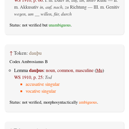
m. Akkusativ
in, auf, nach, zu
Richtung — III.
m. Genitiv
wegen, um __ willen, für, durch
Status: not verified but
unambiguous
.
↑
Token:
dauþu
Codex Ambrosianus B
dauþus
Lemma
:
noun, common, masculine
(
Mu
)
WS 1910, p. 25
:
Tod
accusative singular
vocative singular
Status: not verified, morphosyntactically
ambiguous
.