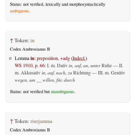
Status: not verified, lexically and morphosyntactically
ambiguous
.
↑
Token:
in
Codex Ambrosianus B
in
Lemma
:
preposition, +adg
(
Indecl.
)
WS 1910, p. 66
:
I.
m. Dativ
in, auf, an, unter
Ruhe — II.
m. Akkusativ
in, auf, nach, zu
Richtung — III.
m. Genitiv
wegen, um __ willen, für, durch
Status: not verified but
unambiguous
.
↑
Token:
riurjamma
Codex Ambrosianus B