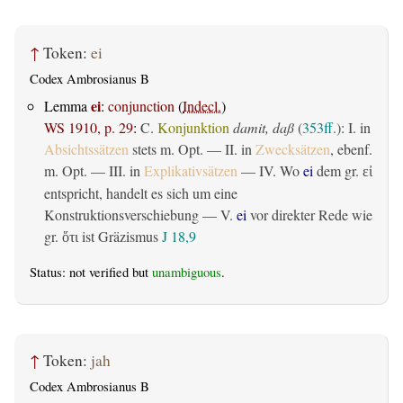
↑
Token:
ei
Codex Ambrosianus B
ei
Lemma
:
conjunction
(
Indecl.
)
WS 1910, p. 29
:
C.
Konjunktion
damit, daß
(
353ff.
): I. in
Absichtssätzen
stets m. Opt. — II. in
Zwecksätzen
, ebenf.
m. Opt. — III. in
Explikativsätzen
— IV. Wo
ei
dem gr.
εἰ
entspricht, handelt es sich um eine
Konstruktionsverschiebung — V.
ei
vor direkter Rede wie
gr.
ist Gräzismus
J 18,9
ὅτι
Status: not verified but
unambiguous
.
↑
Token:
jah
Codex Ambrosianus B