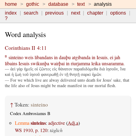
home
gothic
database
text
analysis
index
search
previous
next
chapter
options
?
Word analysis
Corinthians II 4:11
sinteino
weis
libandans
in
dauþu
atgibanda
in
Iesuis
,
ei
jah
B
libains
Iesuis
swikunþa
wairþai
in
riurjamma
leika
unsaramma
.
— ἀεὶ γὰρ ἡμεῖς οἱ ζῶντες εἰς θάνατον παραδιδόμεθα διὰ ἰησοῦν, ἵνα
καὶ ἡ ζωὴ τοῦ ἰησοῦ φανερωθῇ ἐν τῇ θνητῇ σαρκὶ ἡμῶν.
— For we which live are alway delivered unto death for Jesus' sake, that
the life also of Jesus might be made manifest in our mortal flesh.
↑
Token:
sinteino
Codex Ambrosianus B
sinteins
Lemma
:
adjective
(
Adj.a
)
WS 1910, p. 120
:
täglich