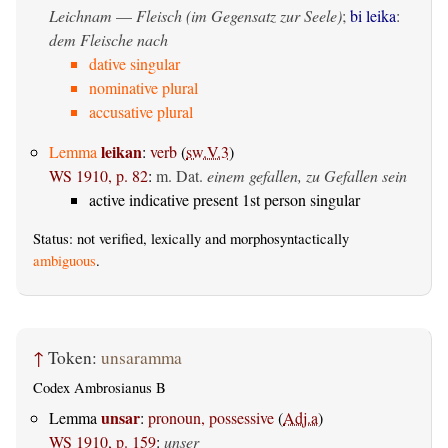
Leichnam
—
Fleisch (im Gegensatz zur Seele)
;
bi leika
:
dem Fleische nach
dative singular
nominative plural
accusative plural
leikan
Lemma
:
verb
(
sw.V.3
)
WS 1910, p. 82
:
m. Dat.
einem gefallen, zu Gefallen sein
active indicative present 1st person singular
Status: not verified, lexically and morphosyntactically
ambiguous
.
↑
Token:
unsaramma
Codex Ambrosianus B
unsar
Lemma
:
pronoun, possessive
(
Adj.a
)
WS 1910, p. 159
:
unser