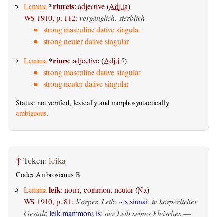
*
riureis
Lemma
:
adjective
(
Adj.ia
)
WS 1910, p. 112
:
vergänglich, sterblich
strong masculine dative singular
strong neuter dative singular
*
riurs
Lemma
:
adjective
(
Adj.i
?)
strong masculine dative singular
strong neuter dative singular
Status: not verified, lexically and morphosyntactically
ambiguous
.
↑
Token:
leika
Codex Ambrosianus B
leik
Lemma
:
noun, common, neuter
(
Na
)
WS 1910, p. 81
:
Körper, Leib
;
~is siunai
:
in körperlicher
Gestalt
;
leik mammons is
:
der Leib seines Fleisches
—