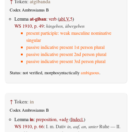
↑
Token:
atgibanda
Codex Ambrosianus B
at-giban
Lemma
:
verb
(
abl.V.5
)
WS 1910, p. 49
:
hingeben, übergeben
present participle: weak masculine nominative
singular
passive indicative present 1st person plural
passive indicative present 2nd person plural
passive indicative present 3rd person plural
Status: not verified, morphosyntactically
ambiguous
.
↑
Token:
in
Codex Ambrosianus B
in
Lemma
:
preposition, +adg
(
Indecl.
)
WS 1910, p. 66
:
I.
m. Dativ
in, auf, an, unter
Ruhe — II.