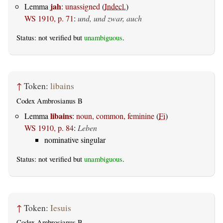
jah
Lemma
:
unassigned
(
Indecl.
)
WS 1910, p. 71
:
und, und zwar, auch
Status: not verified but
unambiguous
.
↑
Token:
libains
Codex Ambrosianus B
libains
Lemma
:
noun, common, feminine
(
Fi
)
WS 1910, p. 84
:
Leben
nominative singular
Status: not verified but
unambiguous
.
↑
Token:
Iesuis
Codex Ambrosianus B