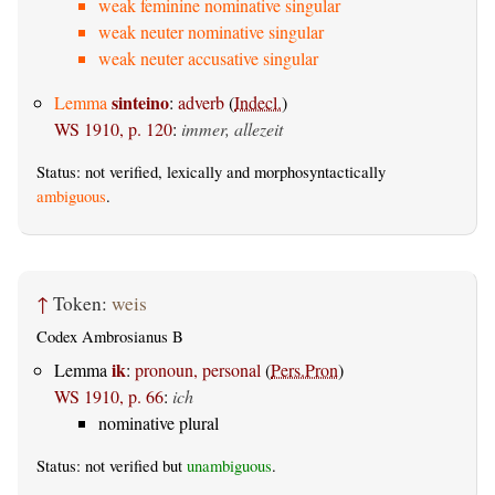
weak feminine nominative singular
weak neuter nominative singular
weak neuter accusative singular
sinteino
Lemma
:
adverb
(
Indecl.
)
WS 1910, p. 120
:
immer, allezeit
Status: not verified, lexically and morphosyntactically
ambiguous
.
↑
Token:
weis
Codex Ambrosianus B
ik
Lemma
:
pronoun, personal
(
Pers.Pron
)
WS 1910, p. 66
:
ich
nominative plural
Status: not verified but
unambiguous
.