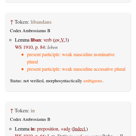
↑
Token:
libandans
Codex Ambrosianus B
liban
Lemma
:
verb
(
sw.V.3
)
WS 1910, p. 84
:
leben
present participle: weak masculine nominative
plural
present participle: weak masculine accusative plural
Status: not verified, morphosyntactically
ambiguous
.
↑
Token:
in
Codex Ambrosianus B
in
Lemma
:
preposition, +adg
(
Indecl.
)
WS 1910, p. 66
:
I.
m. Dativ
in, auf, an, unter
Ruhe — II.