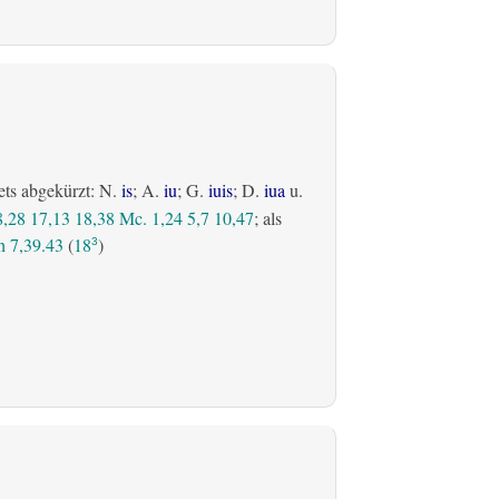
ets abgekürzt: N.
is
; A.
iu
; G.
iuis
; D.
iua
u.
8,28
17,13
18,38
Mc. 1,24
5,7
10,47
; als
 7,39.43
(
18
)
3