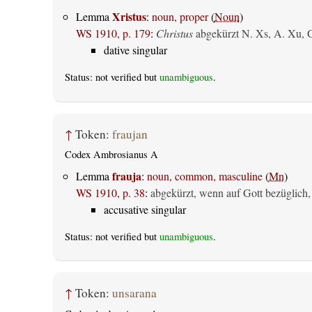
Xristus
Lemma
:
noun, proper
(
Noun
)
WS 1910, p. 179
:
Christus
abgekürzt N. Xs, A. Xu, 
dative singular
Status: not verified but
unambiguous
.
↑
Token:
fraujan
Codex Ambrosianus A
frauja
Lemma
:
noun, common, masculine
(
Mn
)
WS 1910, p. 38
:
abgekürzt, wenn auf Gott bezüglich,
accusative singular
Status: not verified but
unambiguous
.
↑
Token:
unsarana