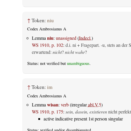
↑
Token:
niu
Codex Ambrosianus A
niu
Lemma
:
unassigned
(
Indecl.
)
WS 1910, p. 102
:
d.i. ni + Fragepart. -u, stets an de
erwartend:
nicht
?
nicht wahr
?
Status: not verified but
unambiguous
.
↑
Token:
im
Codex Ambrosianus A
wisan
Lemma
:
verb
(irregular
abl.V.5
)
WS 1910, p. 175
:
sein, dasein, existieren
nicht perfekt
active indicative present 1st person singular
Status:
verified
and/or disambiguated.