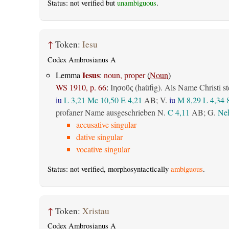
Status: not verified but
unambiguous
.
↑
Token:
Iesu
Codex Ambrosianus A
Iesus
Lemma
:
noun, proper
(
Noun
)
WS 1910, p. 66
:
(haüfig). Als Name Christi st
Ιησοῦς
iu
L 3,21
Mc 10,50
E 4,21
AB
; V.
iu
M 8,29
L 4,34
profaner Name ausgeschrieben N.
C 4,11
AB
; G.
Neh
accusative singular
dative singular
vocative singular
Status: not verified, morphosyntactically
ambiguous
.
↑
Token:
Xristau
Codex Ambrosianus A