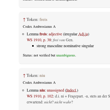
↑
Token:
freis
Codex Ambrosianus A
freis
Lemma
:
adjective
(irregular
Adj.ja
)
WS 1910, p. 38
:
frei von
Gen.
strong masculine nominative singular
Status: not verified but
unambiguous
.
↑
Token:
niu
Codex Ambrosianus A
niu
Lemma
:
unassigned
(
Indecl.
)
WS 1910, p. 102
:
d.i. ni + Fragepart. -u, stets an de
erwartend:
nicht
?
nicht wahr
?