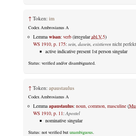
↑
Token:
im
Codex Ambrosianus A
wisan
Lemma
:
verb
(irregular
abl.V.5
)
WS 1910, p. 175
:
sein, dasein, existieren
nicht perfekt
active indicative present 1st person singular
Status:
verified
and/or disambiguated.
↑
Token:
apaustaulus
Codex Ambrosianus A
apaustaulus
Lemma
:
noun, common, masculine
(
Mu-
WS 1910, p. 11
:
Apostel
nominative singular
Status: not verified but
unambiguous
.