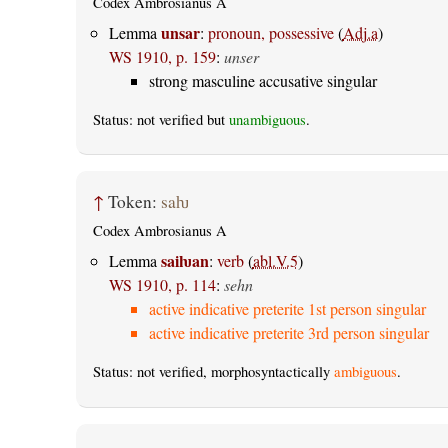
Codex Ambrosianus A
unsar
Lemma
:
pronoun, possessive
(
Adj.a
)
WS 1910, p. 159
:
unser
strong masculine accusative singular
Status: not verified but
unambiguous
.
↑
Token:
saƕ
Codex Ambrosianus A
saiƕan
Lemma
:
verb
(
abl.V.5
)
WS 1910, p. 114
:
sehn
active indicative preterite 1st person singular
active indicative preterite 3rd person singular
Status: not verified, morphosyntactically
ambiguous
.