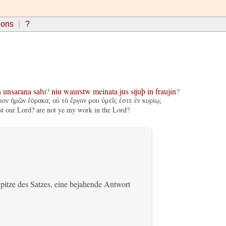
ions
?
n
unsarana
saƕ
?
niu
waurstw
meinata
jus
sijuþ
in
fraujin
?
ιον ἡμῶν ἑόρακα; οὐ τὸ ἔργον μου ὑμεῖς ἐστε ἐν κυρίῳ;
ist our Lord? are not ye my work in the Lord?
r Spitze des Satzes, eine bejahende Antwort