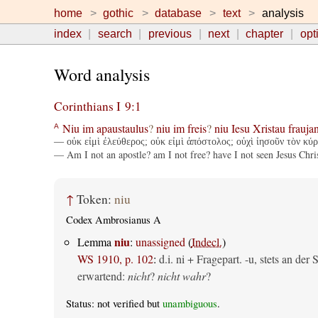
home
gothic
database
text
analysis
index
search
previous
next
chapter
opt
Word analysis
Corinthians I 9:1
Niu
im
apaustaulus
?
niu
im
freis
?
niu
Iesu
Xristau
frauja
A
— οὐκ εἰμὶ ἐλεύθερος; οὐκ εἰμὶ ἀπόστολος; οὐχὶ ἰησοῦν τὸν κύρ
— Am I not an apostle? am I not free? have I not seen Jesus Chr
↑
Token:
niu
Codex Ambrosianus A
niu
Lemma
:
unassigned
(
Indecl.
)
WS 1910, p. 102
:
d.i. ni + Fragepart. -u, stets an de
erwartend:
nicht
?
nicht wahr
?
Status: not verified but
unambiguous
.