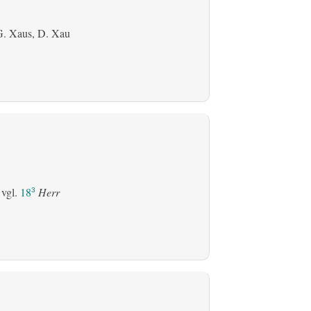
G. Xaus, D. Xau
 vgl.
18
Herr
3