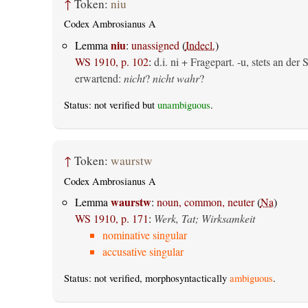
↑
Token:
niu
Codex Ambrosianus A
niu
Lemma
:
unassigned
(
Indecl.
)
WS 1910, p. 102
:
d.i. ni + Fragepart. -u, stets an de
erwartend:
nicht
?
nicht wahr
?
Status: not verified but
unambiguous
.
↑
Token:
waurstw
Codex Ambrosianus A
waurstw
Lemma
:
noun, common, neuter
(
Na
)
WS 1910, p. 171
:
Werk, Tat; Wirksamkeit
nominative singular
accusative singular
Status: not verified, morphosyntactically
ambiguous
.