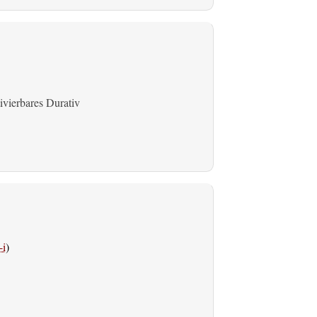
ivierbares Durativ
i
)