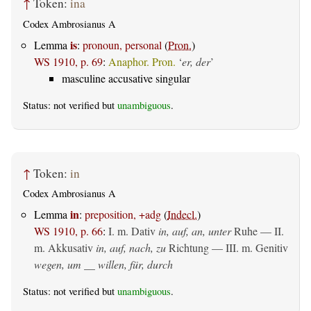
↑
Token:
ina
Codex Ambrosianus A
is
Lemma
:
pronoun, personal
(
Pron.
)
WS 1910, p. 69
:
Anaphor. Pron.
‘
er, der
’
masculine accusative singular
Status: not verified but
unambiguous
.
↑
Token:
in
Codex Ambrosianus A
in
Lemma
:
preposition, +adg
(
Indecl.
)
WS 1910, p. 66
:
I.
m. Dativ
in, auf, an, unter
Ruhe — II.
m. Akkusativ
in, auf, nach, zu
Richtung — III.
m. Genitiv
wegen, um __ willen, für, durch
Status: not verified but
unambiguous
.