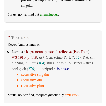
singular
Status: not verified but
unambiguous
.
↑
Token:
sik
Codex Ambrosianus A
sik
Lemma
:
pronoun, personal, reflexive
(
Pers.Pron
)
WS 1910, p. 118
:
sich
Gen. seina (Pl. L 7,
32
), Dat. sis,
für Sing. u. Plur. (
164
), nur auf das Subj. seines Satzes
bezüglich (
276
). — reziprok:
sis misso
accusative singular
accusative dual
accusative plural
Status: not verified, morphosyntactically
ambiguous
.