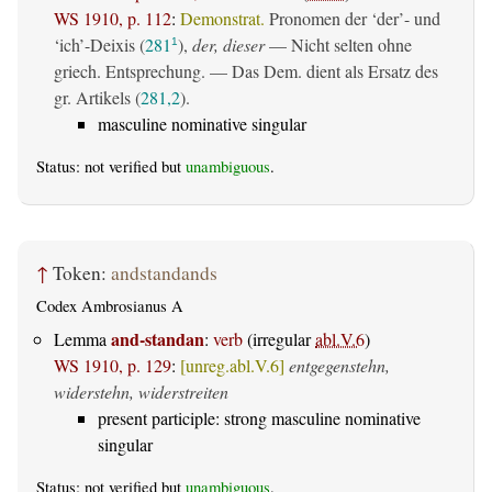
WS 1910, p. 112
:
Demonstrat.
Pronomen der ‘der’- und
‘ich’-Deixis (
281
),
der, dieser
— Nicht selten ohne
1
griech. Entsprechung. — Das Dem. dient als Ersatz des
gr. Artikels (
281,2
).
masculine nominative singular
Status: not verified but
unambiguous
.
↑
Token:
andstandands
Codex Ambrosianus A
and-standan
Lemma
:
verb
(irregular
abl.V.6
)
WS 1910, p. 129
:
[unreg.abl.V.6]
entgegenstehn,
widerstehn, widerstreiten
present participle: strong masculine nominative
singular
Status: not verified but
unambiguous
.