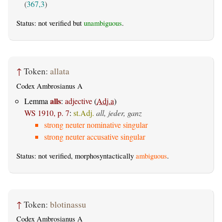
(
367,3
)
Status: not verified but
unambiguous
.
↑
Token:
allata
Codex Ambrosianus A
alls
Lemma
:
adjective
(
Adj.a
)
WS 1910, p. 7
:
st.Adj.
all, jeder, ganz
strong neuter nominative singular
strong neuter accusative singular
Status: not verified, morphosyntactically
ambiguous
.
↑
Token:
blotinassu
Codex Ambrosianus A