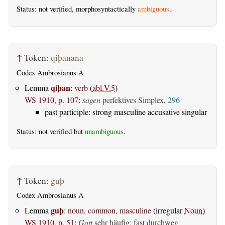
Status: not verified, morphosyntactically
ambiguous
.
↑
Token:
qiþanana
Codex Ambrosianus A
qiþan
Lemma
:
verb
(
abl.V.5
)
WS 1910, p. 107
:
sagen
perfektives Simplex,
296
past participle: strong masculine accusative singular
Status: not verified but
unambiguous
.
↑
Token:
guþ
Codex Ambrosianus A
guþ
Lemma
:
noun, common, masculine
(irregular
Noun
)
WS 1910, p. 51
:
Gott
sehr häufig; fast durchweg