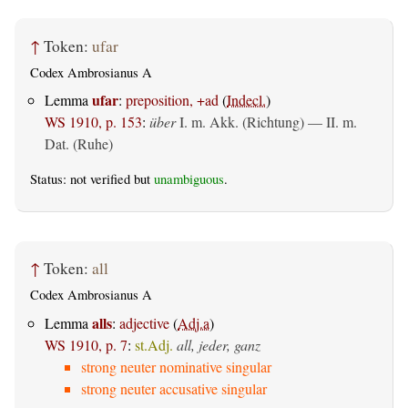
↑
Token:
ufar
Codex Ambrosianus A
ufar
Lemma
:
preposition, +ad
(
Indecl.
)
WS 1910, p. 153
:
über
I.
m. Akk. (Richtung)
— II.
m.
Dat. (Ruhe)
Status: not verified but
unambiguous
.
↑
Token:
all
Codex Ambrosianus A
alls
Lemma
:
adjective
(
Adj.a
)
WS 1910, p. 7
:
st.Adj.
all, jeder, ganz
strong neuter nominative singular
strong neuter accusative singular