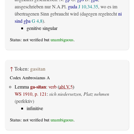
ausgeschrieben nur N.A.Pl.
guda
J 10,34.35
, wo es im
übertragenen Sinn gebraucht wird (dagegen regelrecht
ni
sind gþa
G 4,8
).
genitive singular
Status: not verified but
unambiguous
.
↑
Token:
gasitan
Codex Ambrosianus A
ga-sitan
Lemma
:
verb
(
abl.V.5
)
WS 1910, p. 121
:
sich niedersetzen, Platz nehmen
(perfektiv)
infinitive
Status: not verified but
unambiguous
.