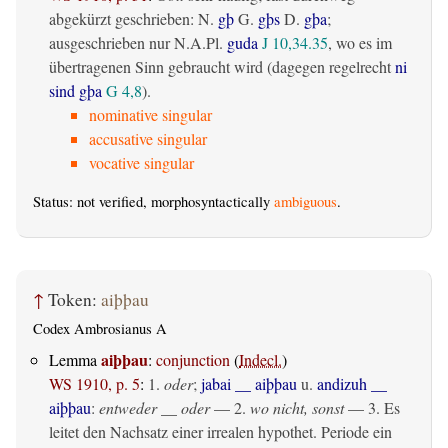
abgekürzt geschrieben: N.
gþ
G.
gþs
D.
gþa
;
ausgeschrieben nur N.A.Pl.
guda
J 10,34.35
, wo es im
übertragenen Sinn gebraucht wird (dagegen regelrecht
ni
sind gþa
G 4,8
).
nominative singular
accusative singular
vocative singular
Status: not verified, morphosyntactically
ambiguous
.
↑
Token:
aiþþau
Codex Ambrosianus A
aiþþau
Lemma
:
conjunction
(
Indecl.
)
WS 1910, p. 5
:
1.
oder
;
jabai __ aiþþau
u.
andizuh __
aiþþau
:
entweder __ oder
— 2.
wo nicht, sonst
— 3. Es
leitet den Nachsatz einer irrealen hypothet. Periode ein