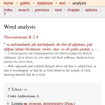
home
gothic
database
text
analysis
index
search
previous
next
chapter
options
?
Word analysis
Thessalonians II 2:4
sa
andstandands
jah
u
f
a
r
ha
f
jands
s
ik
ufar
all
qiþanan
a
guþ
A
aiþþau
[
allata
]
b
lo
tinassu
,
swaei
<
ina
>
in
alh
gudis
gasitan
,
s_
....
— ὁ ἀντικείμενος καὶ ὑπεραιρόμενος ἐπὶ πάντα λεγόμενον θεὸν ἢ
σέβασμα, ὥστε αὐτὸν εἰς τὸν ναὸν τοῦ θεοῦ καθίσαι, ἀποδεικνύντα
ἑαυτὸν ὅτι ἔστιν θεός.
— Who opposeth and exalteth himself above all that is called God, or
that is worshipped; so that he as God sitteth in the temple of God,
shewing himself that he is God.
↑
Token:
sa
Codex Ambrosianus A
sa
Lemma
:
pronoun, demonstrative
(
Pron.
)