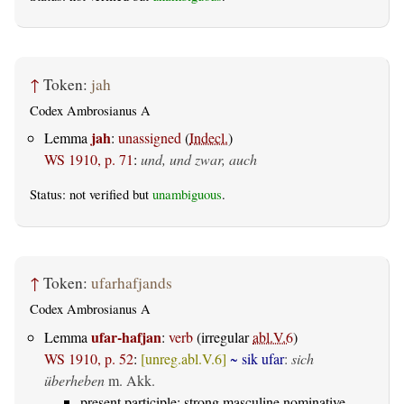
↑
Token:
jah
Codex Ambrosianus A
jah
Lemma
:
unassigned
(
Indecl.
)
WS 1910, p. 71
:
und, und zwar, auch
Status: not verified but
unambiguous
.
↑
Token:
ufarhafjands
Codex Ambrosianus A
ufar-hafjan
Lemma
:
verb
(irregular
abl.V.6
)
WS 1910, p. 52
:
[unreg.abl.V.6]
~ sik ufar
:
sich
überheben
m. Akk.
present participle: strong masculine nominative