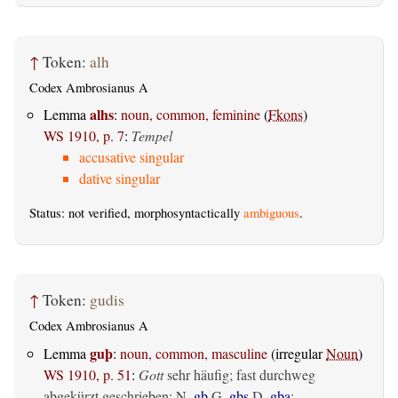
↑
Token:
alh
Codex Ambrosianus A
alhs
Lemma
:
noun, common, feminine
(
Fkons
)
WS 1910, p. 7
:
Tempel
accusative singular
dative singular
Status: not verified, morphosyntactically
ambiguous
.
↑
Token:
gudis
Codex Ambrosianus A
guþ
Lemma
:
noun, common, masculine
(irregular
Noun
)
WS 1910, p. 51
:
Gott
sehr häufig; fast durchweg
abgekürzt geschrieben: N.
gþ
G.
gþs
D.
gþa
;