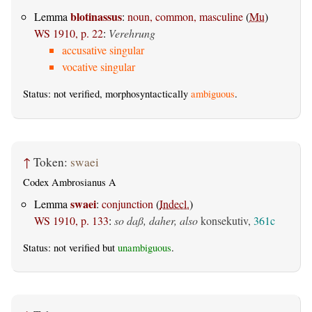
blotinassus
Lemma
:
noun, common, masculine
(
Mu
)
WS 1910, p. 22
:
Verehrung
accusative singular
vocative singular
Status: not verified, morphosyntactically
ambiguous
.
↑
Token:
swaei
Codex Ambrosianus A
swaei
Lemma
:
conjunction
(
Indecl.
)
WS 1910, p. 133
:
so daß, daher, also
konsekutiv,
361c
Status: not verified but
unambiguous
.