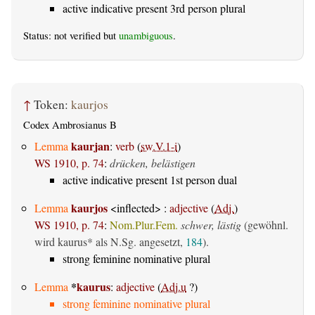
active indicative present 3rd person plural
Status: not verified but
unambiguous
.
↑
Token:
kaurjos
Codex Ambrosianus B
kaurjan
Lemma
:
verb
(
sw.V.1-i
)
WS 1910, p. 74
:
drücken, belästigen
active indicative present 1st person dual
kaurjos
Lemma
<inflected> :
adjective
(
Adj.
)
WS 1910, p. 74
:
Nom.Plur.Fem.
schwer, lästig
(gewöhnl.
wird kaurus* als N.Sg. angesetzt,
184
).
strong feminine nominative plural
*
kaurus
Lemma
:
adjective
(
Adj.u
?)
strong feminine nominative plural