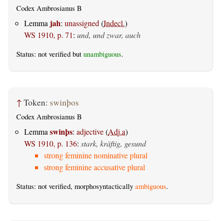
Codex Ambrosianus B
jah
Lemma
:
unassigned
(
Indecl.
)
WS 1910, p. 71
:
und, und zwar, auch
Status: not verified but
unambiguous
.
↑
Token:
swinþos
Codex Ambrosianus B
swinþs
Lemma
:
adjective
(
Adj.a
)
WS 1910, p. 136
:
stark, kräftig, gesund
strong feminine nominative plural
strong feminine accusative plural
Status: not verified, morphosyntactically
ambiguous
.