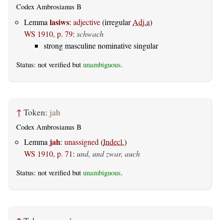
Codex Ambrosianus B
lasiws
Lemma
:
adjective
(irregular
Adj.a
)
WS 1910, p. 79
:
schwach
strong masculine nominative singular
Status: not verified but
unambiguous
.
↑
Token:
jah
Codex Ambrosianus B
jah
Lemma
:
unassigned
(
Indecl.
)
WS 1910, p. 71
:
und, und zwar, auch
Status: not verified but
unambiguous
.