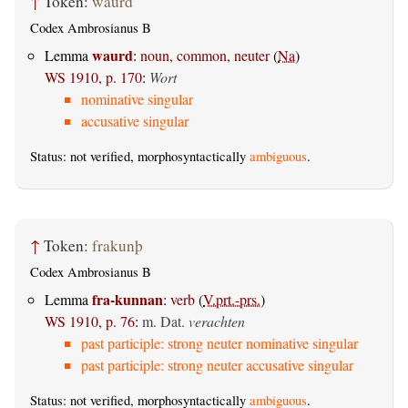
↑
Token:
waurd
Codex Ambrosianus B
waurd
Lemma
:
noun, common, neuter
(
Na
)
WS 1910, p. 170
:
Wort
nominative singular
accusative singular
Status: not verified, morphosyntactically
ambiguous
.
↑
Token:
frakunþ
Codex Ambrosianus B
fra-kunnan
Lemma
:
verb
(
V.prt.-prs.
)
WS 1910, p. 76
:
m. Dat.
verachten
past participle: strong neuter nominative singular
past participle: strong neuter accusative singular
Status: not verified, morphosyntactically
ambiguous
.