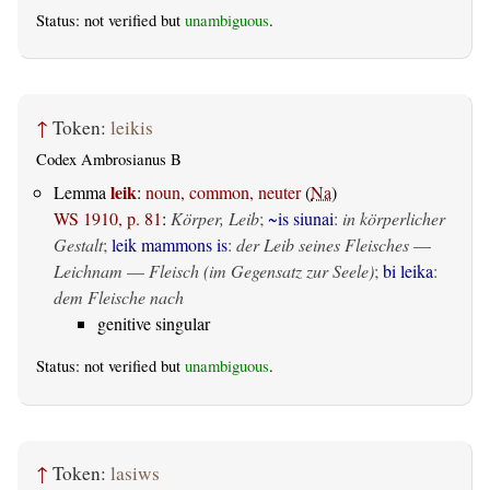
Status: not verified but
unambiguous
.
↑
Token:
leikis
Codex Ambrosianus B
leik
Lemma
:
noun, common, neuter
(
Na
)
WS 1910, p. 81
:
Körper, Leib
;
~is siunai
:
in körperlicher
Gestalt
;
leik mammons is
:
der Leib seines Fleisches
—
Leichnam
—
Fleisch (im Gegensatz zur Seele)
;
bi leika
:
dem Fleische nach
genitive singular
Status: not verified but
unambiguous
.
↑
Token:
lasiws