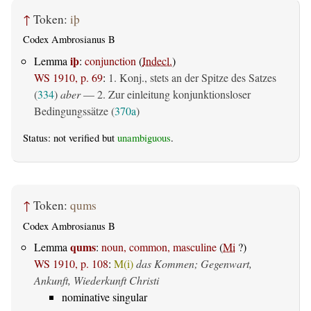
↑
Token:
iþ
Codex Ambrosianus B
iþ
Lemma
:
conjunction
(
Indecl.
)
WS 1910, p. 69
:
1. Konj., stets an der Spitze des Satzes
(
334
)
aber
— 2. Zur einleitung konjunktionsloser
Bedingungssätze (
370a
)
Status: not verified but
unambiguous
.
↑
Token:
qums
Codex Ambrosianus B
qums
Lemma
:
noun, common, masculine
(
Mi
?)
WS 1910, p. 108
:
M(i)
das Kommen; Gegenwart,
Ankunft, Wiederkunft Christi
nominative singular