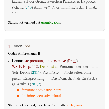
kausal, auf der Grenze zwischen Parataxe u. Hypotaxe
stehend (
340
)
denn, weil, da
es nimmt stets den 1. Platz
ein:
Status: not verified but
unambiguous
.
↑
Token:
þos
Codex Ambrosianus B
sa
Lemma
:
pronoun, demonstrative
(
Pron.
)
WS 1910, p. 112
:
Demonstrat.
Pronomen der ‘der’- und
‘ich’-Deixis (
281
),
der, dieser
— Nicht selten ohne
1
griech. Entsprechung. — Das Dem. dient als Ersatz des
gr. Artikels (
281,2
).
feminine nominative plural
feminine accusative plural
Status: not verified, morphosyntactically
ambiguous
.