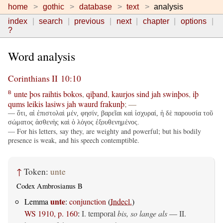
home
gothic
database
text
analysis
index
search
previous
next
chapter
options
?
Word analysis
Corinthians II 10:10
unte
þos
raihtis
bokos
,
qiþand
,
kaurjos
sind
jah
swinþos
,
iþ
B
qums
leikis
lasiws
jah
waurd
frakunþ
; —
— ὅτι, αἱ ἐπιστολαὶ μέν, φησίν, βαρεῖαι καὶ ἰσχυραί, ἡ δὲ παρουσία τοῦ
σώματος ἀσθενὴς καὶ ὁ λόγος ἐξουθενημένος.
— For his letters, say they, are weighty and powerful; but his bodily
presence is weak, and his speech contemptible.
↑
Token:
unte
Codex Ambrosianus B
unte
Lemma
:
conjunction
(
Indecl.
)
WS 1910, p. 160
:
I. temporal
bis, so lange als
— II.