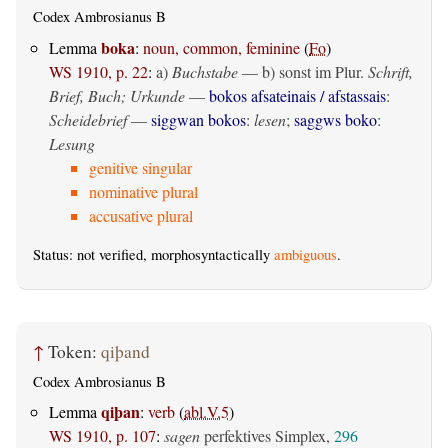
Codex Ambrosianus B
boka
Lemma
:
noun, common, feminine
(
Fo
)
WS 1910, p. 22
:
a)
Buchstabe
— b) sonst im Plur.
Schrift,
Brief, Buch; Urkunde
—
bokos afsateinais / afstassais
:
Scheidebrief
—
siggwan bokos
:
lesen
;
saggws boko
:
Lesung
genitive singular
nominative plural
accusative plural
Status: not verified, morphosyntactically
ambiguous
.
↑
Token:
qiþand
Codex Ambrosianus B
qiþan
Lemma
:
verb
(
abl.V.5
)
WS 1910, p. 107
:
sagen
perfektives Simplex,
296