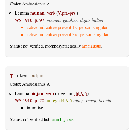
Codex Ambrosianus A
munan
Lemma
:
verb
(
V.prt.-prs.
)
WS 1910, p. 97
:
meinen, glauben, dafür halten
active indicative present 1st person singular
active indicative present 3rd person singular
Status: not verified, morphosyntactically
ambiguous
.
↑
Token:
bidjan
Codex Ambrosianus A
bidjan
Lemma
:
verb
(irregular
abl.V.5
)
WS 1910, p. 20
:
unreg.abl.V.5
bitten, beten, betteln
infinitive
Status: not verified but
unambiguous
.