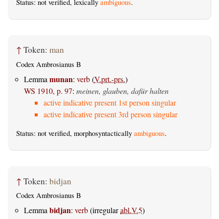
Status: not verified, lexically
ambiguous
.
↑
Token:
man
Codex Ambrosianus B
munan
Lemma
:
verb
(
V.prt.-prs.
)
WS 1910, p. 97
:
meinen, glauben, dafür halten
active indicative present 1st person singular
active indicative present 3rd person singular
Status: not verified, morphosyntactically
ambiguous
.
↑
Token:
bidjan
Codex Ambrosianus B
bidjan
Lemma
:
verb
(irregular
abl.V.5
)