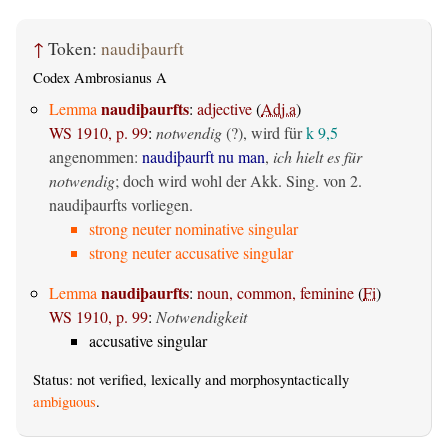
↑
Token:
naudiþaurft
Codex Ambrosianus A
naudiþaurfts
Lemma
:
adjective
(
Adj.a
)
WS 1910, p. 99
:
notwendig
(?), wird für
k 9,5
angenommen:
naudiþaurft nu man
,
ich hielt es für
notwendig
; doch wird wohl der Akk. Sing. von 2.
naudiþaurfts vorliegen.
strong neuter nominative singular
strong neuter accusative singular
naudiþaurfts
Lemma
:
noun, common, feminine
(
Fi
)
WS 1910, p. 99
:
Notwendigkeit
accusative singular
Status: not verified, lexically and morphosyntactically
ambiguous
.