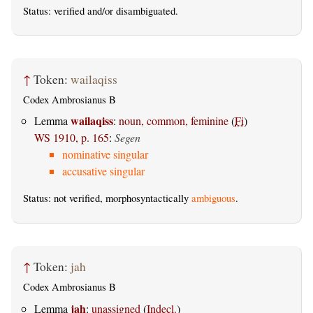
Status:
verified
and/or disambiguated.
↑
Token:
wailaqiss
Codex Ambrosianus B
wailaqiss
Lemma
:
noun, common, feminine
(
Fi
)
WS 1910, p. 165
:
Segen
nominative singular
accusative singular
Status: not verified, morphosyntactically
ambiguous
.
↑
Token:
jah
Codex Ambrosianus B
jah
Lemma
:
unassigned
(
Indecl.
)