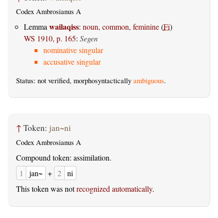
Codex Ambrosianus A
wailaqiss
Lemma
:
noun, common, feminine
(
Fi
)
WS 1910, p. 165
:
Segen
nominative singular
accusative singular
Status: not verified, morphosyntactically
ambiguous
.
↑
Token:
jan~ni
Codex Ambrosianus A
Compound token: assimilation.
1
jan~
+
2
ni
This token was not
recognized automatically
.