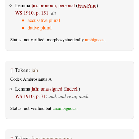
þu
Lemma
:
pronoun, personal
(
Pers.Pron
)
WS 1910, p. 151
:
du
accusative plural
dative plural
Status: not verified, morphosyntactically
ambiguous
.
↑
Token:
jah
Codex Ambrosianus A
jah
Lemma
:
unassigned
(
Indecl.
)
WS 1910, p. 71
:
und, und zwar, auch
Status: not verified but
unambiguous
.
↑
Token:
fauragamanwjaina