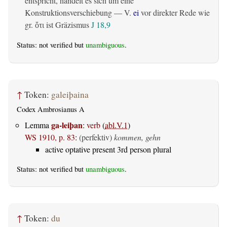
entspricht, handelt es sich um eine
Konstruktionsverschiebung — V.
ei
vor direkter Rede wie
gr.
ist Gräzismus
J 18,9
ὅτι
Status: not verified but
unambiguous
.
↑
Token:
galeiþaina
Codex Ambrosianus A
ga-leiþan
Lemma
:
verb
(
abl.V.1
)
WS 1910, p. 83
:
(perfektiv)
kommen, gehn
active optative present 3rd person plural
Status: not verified but
unambiguous
.
↑
Token:
du