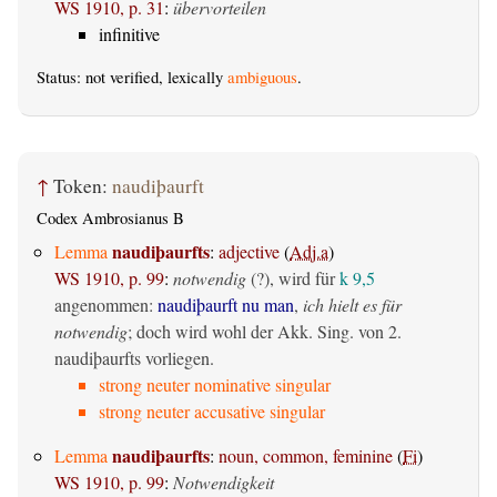
WS 1910, p. 31
:
übervorteilen
infinitive
Status: not verified, lexically
ambiguous
.
↑
Token:
naudiþaurft
Codex Ambrosianus B
naudiþaurfts
Lemma
:
adjective
(
Adj.a
)
WS 1910, p. 99
:
notwendig
(?), wird für
k 9,5
angenommen:
naudiþaurft nu man
,
ich hielt es für
notwendig
; doch wird wohl der Akk. Sing. von 2.
naudiþaurfts vorliegen.
strong neuter nominative singular
strong neuter accusative singular
naudiþaurfts
Lemma
:
noun, common, feminine
(
Fi
)
WS 1910, p. 99
:
Notwendigkeit