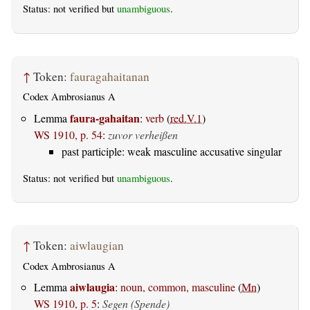
Status: not verified but
unambiguous
.
↑
Token:
fauragahaitanan
Codex Ambrosianus A
faura-gahaitan
Lemma
:
verb
(
red.V.1
)
WS 1910, p. 54
:
zuvor verheißen
past participle: weak masculine accusative singular
Status: not verified but
unambiguous
.
↑
Token:
aiwlaugian
Codex Ambrosianus A
aiwlaugia
Lemma
:
noun, common, masculine
(
Mn
)
WS 1910, p. 5
:
Segen (Spende)