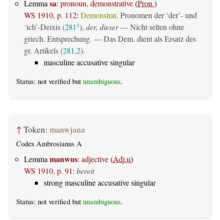
sa
Lemma
:
pronoun, demonstrative
(
Pron.
)
WS 1910, p. 112
:
Demonstrat.
Pronomen der ‘der’- und
‘ich’-Deixis (
281
),
der, dieser
— Nicht selten ohne
1
griech. Entsprechung. — Das Dem. dient als Ersatz des
gr. Artikels (
281,2
).
masculine accusative singular
Status: not verified but
unambiguous
.
↑
Token:
manwjana
Codex Ambrosianus A
manwus
Lemma
:
adjective
(
Adj.u
)
WS 1910, p. 91
:
bereit
strong masculine accusative singular
Status: not verified but
unambiguous
.