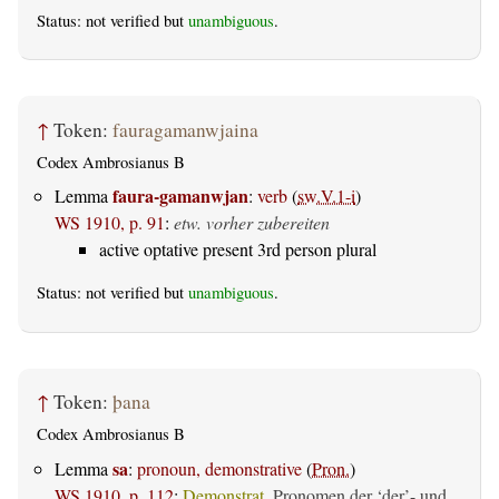
Status: not verified but
unambiguous
.
↑
Token:
fauragamanwjaina
Codex Ambrosianus B
faura-gamanwjan
Lemma
:
verb
(
sw.V.1-i
)
WS 1910, p. 91
:
etw. vorher zubereiten
active optative present 3rd person plural
Status: not verified but
unambiguous
.
↑
Token:
þana
Codex Ambrosianus B
sa
Lemma
:
pronoun, demonstrative
(
Pron.
)
WS 1910, p. 112
:
Demonstrat.
Pronomen der ‘der’- und