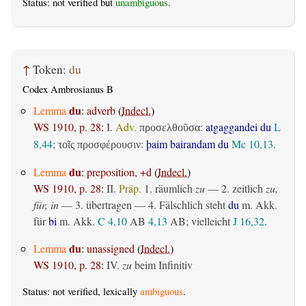
Status: not verified but
unambiguous
.
↑
Token:
du
Codex Ambrosianus B
du
Lemma
:
adverb
(
Indecl.
)
WS 1910, p. 28
:
I.
Adv.
:
atgaggandei du
L
προσελθοῦσα
8,44
;
:
þaim bairandam du
Mc 10,13
.
τοῖς προσφέρουσιν
du
Lemma
:
preposition, +d
(
Indecl.
)
WS 1910, p. 28
:
II.
Präp.
1.
räumlich
zu
— 2.
zeitlich
zu,
für, in
— 3.
übertragen
— 4. Fälschlich steht
du
m. Akk.
für
bi
m. Akk.
C 4,10
AB
4,13
AB
; vielleicht
J 16,32
.
du
Lemma
:
unassigned
(
Indecl.
)
WS 1910, p. 28
:
IV.
zu
beim Infinitiv
Status: not verified, lexically
ambiguous
.