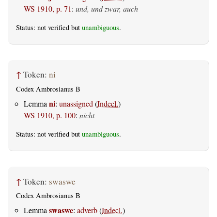
WS 1910, p. 71
:
und, und zwar, auch
Status: not verified but
unambiguous
.
↑
Token:
ni
Codex Ambrosianus B
ni
Lemma
:
unassigned
(
Indecl.
)
WS 1910, p. 100
:
nicht
Status: not verified but
unambiguous
.
↑
Token:
swaswe
Codex Ambrosianus B
swaswe
Lemma
:
adverb
(
Indecl.
)