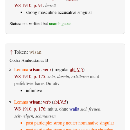
WS 1910, p. 91
:
bereit
strong masculine accusative singular
Status: not verified but
unambiguous
.
↑
Token:
wisan
Codex Ambrosianus B
wisan
Lemma
:
verb
(irregular
abl.V.5
)
WS 1910, p. 175
:
sein, dasein, existieren
nicht
perfektivierbares Durativ
infinitive
wisan
Lemma
:
verb
(
abl.V.5
)
WS 1910, p. 176
:
mit u. ohne
waila
sich freuen,
schwelgen, schmausen
past participle: strong neuter nominative singular
past participle: strong neuter accusative singular