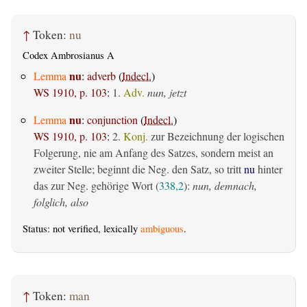
↑
Token:
nu
Codex Ambrosianus A
nu
Lemma
:
adverb
(
Indecl.
)
WS 1910, p. 103
:
1.
Adv.
nun, jetzt
nu
Lemma
:
conjunction
(
Indecl.
)
WS 1910, p. 103
:
2.
Konj.
zur Bezeichnung der logischen
Folgerung, nie am Anfang des Satzes, sondern meist an
zweiter Stelle; beginnt die Neg. den Satz, so tritt
nu
hinter
das zur Neg. gehörige Wort (
338,2
):
nun, demnach,
folglich, also
Status: not verified, lexically
ambiguous
.
↑
Token:
man