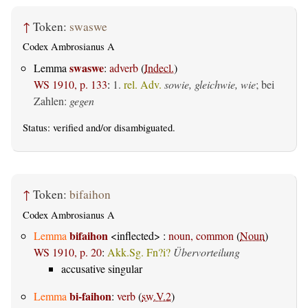
↑
Token:
swaswe
Codex Ambrosianus A
swaswe
Lemma
:
adverb
(
Indecl.
)
WS 1910, p. 133
:
1.
rel. Adv.
sowie, gleichwie, wie
; bei
Zahlen:
gegen
Status:
verified
and/or disambiguated.
↑
Token:
bifaihon
Codex Ambrosianus A
bifaihon
Lemma
<inflected> :
noun, common
(
Noun
)
WS 1910, p. 20
:
Akk.Sg. Fn?i?
Übervorteilung
accusative singular
bi-faihon
Lemma
:
verb
(
sw.V.2
)