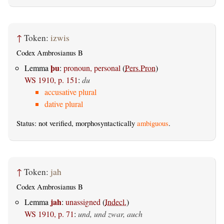
↑
Token:
izwis
Codex Ambrosianus B
þu
Lemma
:
pronoun, personal
(
Pers.Pron
)
WS 1910, p. 151
:
du
accusative plural
dative plural
Status: not verified, morphosyntactically
ambiguous
.
↑
Token:
jah
Codex Ambrosianus B
jah
Lemma
:
unassigned
(
Indecl.
)
WS 1910, p. 71
:
und, und zwar, auch