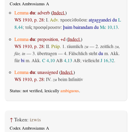
Codex Ambrosianus A
du
Lemma
:
adverb
(
Indecl.
)
WS 1910, p. 28
:
I.
Adv.
:
atgaggandei du
L
προσελθοῦσα
8,44
;
:
þaim bairandam du
Mc 10,13
.
τοῖς προσφέρουσιν
du
Lemma
:
preposition, +d
(
Indecl.
)
WS 1910, p. 28
:
II.
Präp.
1.
räumlich
zu
— 2.
zeitlich
zu,
für, in
— 3.
übertragen
— 4. Fälschlich steht
du
m. Akk.
für
bi
m. Akk.
C 4,10
AB
4,13
AB
; vielleicht
J 16,32
.
du
Lemma
:
unassigned
(
Indecl.
)
WS 1910, p. 28
:
IV.
zu
beim Infinitiv
Status: not verified, lexically
ambiguous
.
↑
Token:
izwis
Codex Ambrosianus A