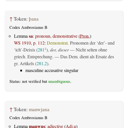
↑
Token:
þana
Codex Ambrosianus B
sa
Lemma
:
pronoun, demonstrative
(
Pron.
)
WS 1910, p. 112
:
Demonstrat.
Pronomen der ‘der’- und
‘ich’-Deixis (
281
),
der, dieser
— Nicht selten ohne
1
griech. Entsprechung. — Das Dem. dient als Ersatz des
gr. Artikels (
281,2
).
masculine accusative singular
Status: not verified but
unambiguous
.
↑
Token:
manwjana
Codex Ambrosianus B
manwus
Lemma
:
adjective
(
Adj.u
)