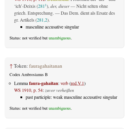
‘ich’-Deixis (
281
),
der, dieser
— Nicht selten ohne
1
griech. Entsprechung. — Das Dem. dient als Ersatz des
gr. Artikels (
281,2
).
masculine accusative singular
Status: not verified but
unambiguous
.
↑
Token:
fauragahaitanan
Codex Ambrosianus B
faura-gahaitan
Lemma
:
verb
(
red.V.1
)
WS 1910, p. 54
:
zuvor verheißen
past participle: weak masculine accusative singular
Status: not verified but
unambiguous
.