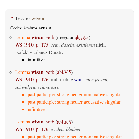
↑
Token:
wisan
Codex Ambrosianus A
wisan
Lemma
:
verb
(irregular
abl.V.5
)
WS 1910, p. 175
:
sein, dasein, existieren
nicht
perfektivierbares Durativ
infinitive
wisan
Lemma
:
verb
(
abl.V.5
)
WS 1910, p. 176
:
mit u. ohne
waila
sich freuen,
schwelgen, schmausen
past participle: strong neuter nominative singular
past participle: strong neuter accusative singular
infinitive
wisan
Lemma
:
verb
(
abl.V.5
)
WS 1910, p. 176
:
weilen, bleiben
past participle: strong neuter nominative singular