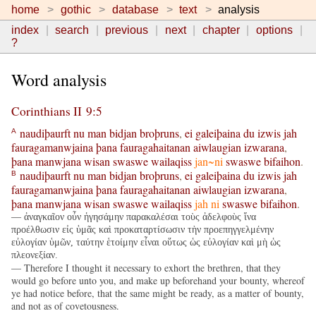
home
gothic
database
text
analysis
index
search
previous
next
chapter
options
?
Word analysis
Corinthians II 9:5
naudiþaurft
nu
man
bidjan
broþruns
,
ei
galeiþaina
du
izwis
jah
A
fauragamanwjaina
þana
fauragahaitanan
aiwlaugian
izwarana
,
þana
manwjana
wisan
swaswe
wailaqiss
jan~ni
swaswe
bifaihon
.
naudiþaurft
nu
man
bidjan
broþruns
,
ei
galeiþaina
du
izwis
jah
B
fauragamanwjaina
þana
fauragahaitanan
aiwlaugian
izwarana
,
þana
manwjana
wisan
swaswe
wailaqiss
jah
ni
swaswe
bifaihon
.
— ἀναγκαῖον οὖν ἡγησάμην παρακαλέσαι τοὺς ἀδελφοὺς ἵνα
προέλθωσιν εἰς ὑμᾶς καὶ προκαταρτίσωσιν τὴν προεπηγγελμένην
εὐλογίαν ὑμῶν, ταύτην ἑτοίμην εἶναι οὕτως ὡς εὐλογίαν καὶ μὴ ὡς
πλεονεξίαν.
— Therefore I thought it necessary to exhort the brethren, that they
would go before unto you, and make up beforehand your bounty, whereof
ye had notice before, that the same might be ready, as a matter of bounty,
and not as of covetousness.