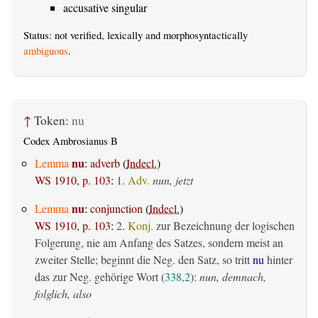
accusative singular
Status: not verified, lexically and morphosyntactically
ambiguous
.
↑
Token:
nu
Codex Ambrosianus B
nu
Lemma
:
adverb
(
Indecl.
)
WS 1910, p. 103
:
1.
Adv.
nun, jetzt
nu
Lemma
:
conjunction
(
Indecl.
)
WS 1910, p. 103
:
2.
Konj.
zur Bezeichnung der logischen
Folgerung, nie am Anfang des Satzes, sondern meist an
zweiter Stelle; beginnt die Neg. den Satz, so tritt
nu
hinter
das zur Neg. gehörige Wort (
338,2
):
nun, demnach,
folglich, also