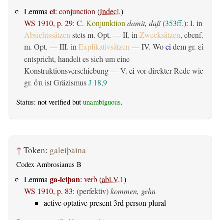
ei
Lemma
:
conjunction
(
Indecl.
)
WS 1910, p. 29
:
C.
Konjunktion
damit, daß
(
353ff.
): I. in
Absichtssätzen
stets m. Opt. — II. in
Zwecksätzen
, ebenf.
m. Opt. — III. in
Explikativsätzen
— IV. Wo
ei
dem gr.
εἰ
entspricht, handelt es sich um eine
Konstruktionsverschiebung — V.
ei
vor direkter Rede wie
gr.
ist Gräzismus
J 18,9
ὅτι
Status: not verified but
unambiguous
.
↑
Token:
galeiþaina
Codex Ambrosianus B
ga-leiþan
Lemma
:
verb
(
abl.V.1
)
WS 1910, p. 83
:
(perfektiv)
kommen, gehn
active optative present 3rd person plural