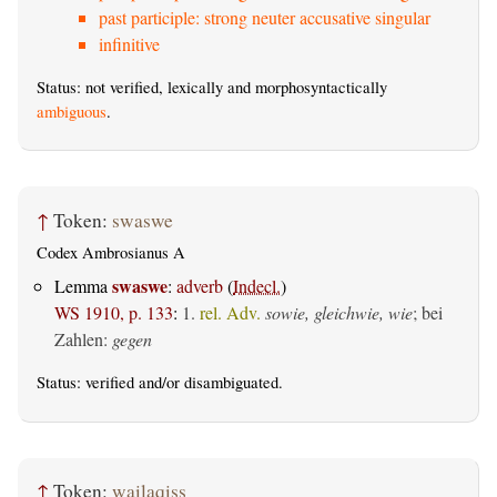
past participle: strong neuter accusative singular
infinitive
Status: not verified, lexically and morphosyntactically
ambiguous
.
↑
Token:
swaswe
Codex Ambrosianus A
swaswe
Lemma
:
adverb
(
Indecl.
)
WS 1910, p. 133
:
1.
rel. Adv.
sowie, gleichwie, wie
; bei
Zahlen:
gegen
Status:
verified
and/or disambiguated.
↑
Token:
wailaqiss