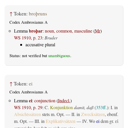
↑
Token:
broþruns
Codex Ambrosianus A
broþar
Lemma
:
noun, common, masculine
(
Mr
)
WS 1910, p. 23
:
Bruder
accusative plural
Status: not verified but
unambiguous
.
↑
Token:
ei
Codex Ambrosianus A
ei
Lemma
:
conjunction
(
Indecl.
)
WS 1910, p. 29
:
C.
Konjunktion
damit, daß
(
353ff.
): I. in
Absichtssätzen
stets m. Opt. — II. in
Zwecksätzen
, ebenf.
m. Opt. — III. in
Explikativsätzen
— IV. Wo
ei
dem gr.
εἰ