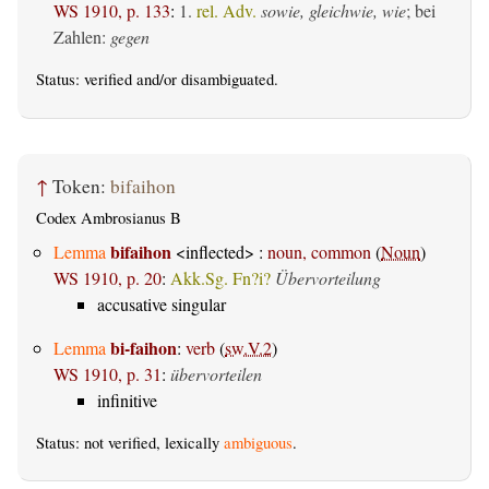
WS 1910, p. 133
:
1.
rel. Adv.
sowie, gleichwie, wie
; bei
Zahlen:
gegen
Status:
verified
and/or disambiguated.
↑
Token:
bifaihon
Codex Ambrosianus B
bifaihon
Lemma
<inflected> :
noun, common
(
Noun
)
WS 1910, p. 20
:
Akk.Sg. Fn?i?
Übervorteilung
accusative singular
bi-faihon
Lemma
:
verb
(
sw.V.2
)
WS 1910, p. 31
:
übervorteilen
infinitive
Status: not verified, lexically
ambiguous
.