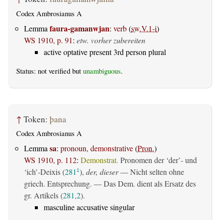
Codex Ambrosianus A
faura-gamanwjan
Lemma
:
verb
(
sw.V.1-i
)
WS 1910, p. 91
:
etw. vorher zubereiten
active optative present 3rd person plural
Status: not verified but
unambiguous
.
↑
Token:
þana
Codex Ambrosianus A
sa
Lemma
:
pronoun, demonstrative
(
Pron.
)
WS 1910, p. 112
:
Demonstrat.
Pronomen der ‘der’- und
‘ich’-Deixis (
281
),
der, dieser
— Nicht selten ohne
1
griech. Entsprechung. — Das Dem. dient als Ersatz des
gr. Artikels (
281,2
).
masculine accusative singular