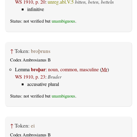
WS 1910, p. 20
:
unreg.abl.V.5
bitten, beten, betteln
infinitive
Status: not verified but
unambiguous
.
↑
Token:
broþruns
Codex Ambrosianus B
broþar
Lemma
:
noun, common, masculine
(
Mr
)
WS 1910, p. 23
:
Bruder
accusative plural
Status: not verified but
unambiguous
.
↑
Token:
ei
Codex Ambrosianus B