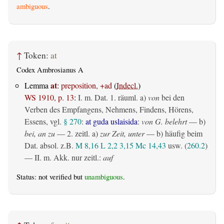
ambiguous
.
↑
Token:
at
Codex Ambrosianus A
at
Lemma
:
preposition, +ad
(
Indecl.
)
WS 1910, p. 13
:
I.
m. Dat.
1.
räuml.
a)
von
bei den
Verben des Empfangens, Nehmens, Findens, Hörens,
Essens, vgl.
§ 270
:
at guda uslaisida
:
von G. belehrt
— b)
bei, an zu
— 2.
zeitl.
a)
zur Zeit, unter
— b) häufig beim
Dat. absol. z.B.
M 8,16
L 2,2
3,15
Mc 14,43
usw. (
260.2
)
— II.
m. Akk. nur zeitl.
:
auf
Status: not verified but
unambiguous
.