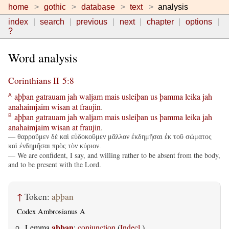
home
gothic
database
text
analysis
index
search
previous
next
chapter
options
?
Word analysis
Corinthians II 5:8
aþþan
gatrauam
jah
waljam
mais
usleiþan
us
þamma
leika
jah
A
anahaimjaim
wisan
at
fraujin
.
aþþan
gatrauam
jah
waljam
mais
usleiþan
us
þamma
leika
jah
B
anahaimjaim
wisan
at
fraujin
.
— θαρροῦμεν δὲ καὶ εὐδοκοῦμεν μᾶλλον ἐκδημῆσαι ἐκ τοῦ σώματος
καὶ ἐνδημῆσαι πρὸς τὸν κύριον.
— We are confident, I say, and willing rather to be absent from the body,
and to be present with the Lord.
↑
Token:
aþþan
Codex Ambrosianus A
aþþan
Lemma
:
conjunction
(
Indecl.
)