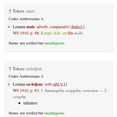
↑
Token:
mais
Codex Ambrosianus A
mais
Lemma
:
adverb, comparative
(
Indecl.
)
WS 1910, p. 88
:
Komp.-Adv. zu
filu
mehr
Status: not verified but
unambiguous
.
↑
Token:
usleiþan
Codex Ambrosianus A
us-leiþan
Lemma
:
verb
(
abl.V.1
)
WS 1910, p. 83
:
1.
hinausgehn, weggehn; verreisen
— 2.
vergehn
infinitive
Status: not verified but
unambiguous
.