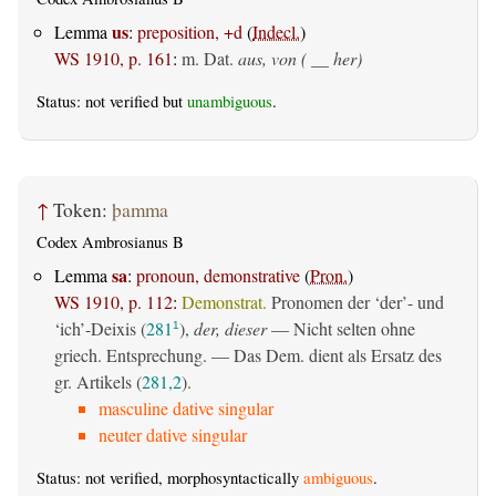
us
Lemma
:
preposition, +d
(
Indecl.
)
WS 1910, p. 161
:
m. Dat.
aus, von ( __ her)
Status: not verified but
unambiguous
.
↑
Token:
þamma
Codex Ambrosianus B
sa
Lemma
:
pronoun, demonstrative
(
Pron.
)
WS 1910, p. 112
:
Demonstrat.
Pronomen der ‘der’- und
‘ich’-Deixis (
281
),
der, dieser
— Nicht selten ohne
1
griech. Entsprechung. — Das Dem. dient als Ersatz des
gr. Artikels (
281,2
).
masculine dative singular
neuter dative singular
Status: not verified, morphosyntactically
ambiguous
.