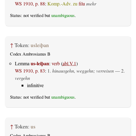
WS 1910, p. 88
:
Komp.-Adv. zu
filu
mehr
Status: not verified but
unambiguous
.
↑
Token:
usleiþan
Codex Ambrosianus B
us-leiþan
Lemma
:
verb
(
abl.V.1
)
WS 1910, p. 83
:
1.
hinausgehn, weggehn; verreisen
— 2.
vergehn
infinitive
Status: not verified but
unambiguous
.
↑
Token:
us
Codex Ambrosianus B