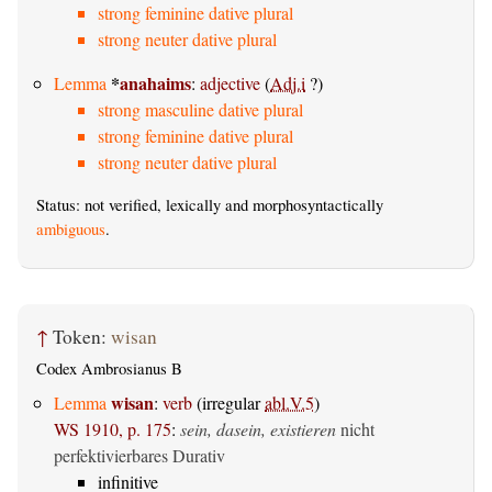
strong feminine dative plural
strong neuter dative plural
*
anahaims
Lemma
:
adjective
(
Adj.i
?)
strong masculine dative plural
strong feminine dative plural
strong neuter dative plural
Status: not verified, lexically and morphosyntactically
ambiguous
.
↑
Token:
wisan
Codex Ambrosianus B
wisan
Lemma
:
verb
(irregular
abl.V.5
)
WS 1910, p. 175
:
sein, dasein, existieren
nicht
perfektivierbares Durativ
infinitive