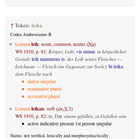
↑
Token:
leika
Codex Ambrosianus B
leik
Lemma
:
noun, common, neuter
(
Na
)
WS 1910, p. 81
:
Körper, Leib
;
~is siunai
:
in körperlicher
Gestalt
;
leik mammons is
:
der Leib seines Fleisches
—
Leichnam
—
Fleisch (im Gegensatz zur Seele)
;
bi leika
:
dem Fleische nach
dative singular
nominative plural
accusative plural
leikan
Lemma
:
verb
(
sw.V.3
)
WS 1910, p. 82
:
m. Dat.
einem gefallen, zu Gefallen sein
active indicative present 1st person singular
Status: not verified, lexically and morphosyntactically