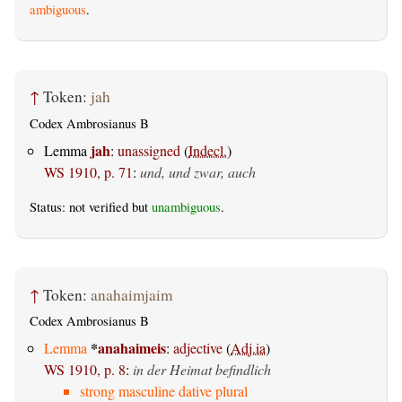
ambiguous
.
↑
Token:
jah
Codex Ambrosianus B
jah
Lemma
:
unassigned
(
Indecl.
)
WS 1910, p. 71
:
und, und zwar, auch
Status: not verified but
unambiguous
.
↑
Token:
anahaimjaim
Codex Ambrosianus B
*
anahaimeis
Lemma
:
adjective
(
Adj.ia
)
WS 1910, p. 8
:
in der Heimat befindlich
strong masculine dative plural