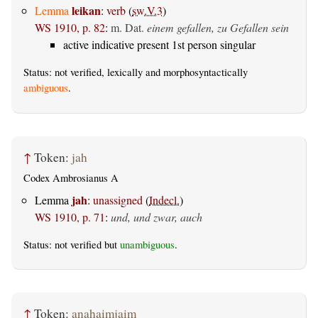
leikan
Lemma
:
verb
(
sw.V.3
)
WS 1910, p. 82
:
m. Dat.
einem gefallen, zu Gefallen sein
active indicative present 1st person singular
Status: not verified, lexically and morphosyntactically
ambiguous
.
↑
Token:
jah
Codex Ambrosianus A
jah
Lemma
:
unassigned
(
Indecl.
)
WS 1910, p. 71
:
und, und zwar, auch
Status: not verified but
unambiguous
.
↑
Token:
anahaimjaim