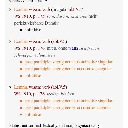
Codex Ambrosianus A
wisan
Lemma
:
verb
(irregular
abl.V.5
)
WS 1910, p. 175
:
sein, dasein, existieren
nicht
perfektivierbares Durativ
infinitive
wisan
Lemma
:
verb
(
abl.V.5
)
WS 1910, p. 176
:
mit u. ohne
waila
sich freuen,
schwelgen, schmausen
past participle: strong neuter nominative singular
past participle: strong neuter accusative singular
infinitive
wisan
Lemma
:
verb
(
abl.V.5
)
WS 1910, p. 176
:
weilen, bleiben
past participle: strong neuter nominative singular
past participle: strong neuter accusative singular
infinitive
Status: not verified, lexically and morphosyntactically