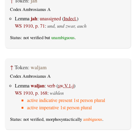
↑
Token:
jah
Codex Ambrosianus A
jah
Lemma
:
unassigned
(
Indecl.
)
WS 1910, p. 71
:
und, und zwar, auch
Status: not verified but
unambiguous
.
↑
Token:
waljam
Codex Ambrosianus A
waljan
Lemma
:
verb
(
sw.V.1-j
)
WS 1910, p. 168
:
wählen
active indicative present 1st person plural
active imperative 1st person plural
Status: not verified, morphosyntactically
ambiguous
.