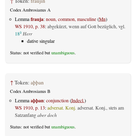
↑
Token:
fraujin
Codex Ambrosianus A
frauja
Lemma
:
noun, common, masculine
(
Mn
)
WS 1910, p. 38
:
abgekürzt, wenn auf Gott bezüglich, vgl.
18
Herr
3
dative singular
Status: not verified but
unambiguous
.
↑
Token:
aþþan
Codex Ambrosianus B
aþþan
Lemma
:
conjunction
(
Indecl.
)
WS 1910, p. 13
:
adversat. Konj.
adversat. Konj., stets am
Satzanfang
aber doch
Status: not verified but
unambiguous
.