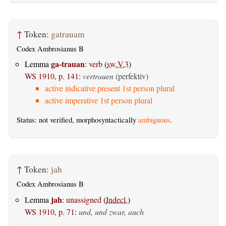
↑
Token:
gatrauam
Codex Ambrosianus B
ga-trauan
Lemma
:
verb
(
sw.V.3
)
WS 1910, p. 141
:
vertrauen
(perfektiv)
active indicative present 1st person plural
active imperative 1st person plural
Status: not verified, morphosyntactically
ambiguous
.
↑
Token:
jah
Codex Ambrosianus B
jah
Lemma
:
unassigned
(
Indecl.
)
WS 1910, p. 71
:
und, und zwar, auch