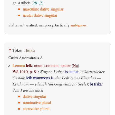
gr. Artikels (
281,2
).
masculine dative singular
neuter dative singular
Status: not verified, morphosyntactically
ambiguous
.
↑
Token:
leika
Codex Ambrosianus A
leik
Lemma
:
noun, common, neuter
(
Na
)
WS 1910, p. 81
:
Körper, Leib
;
~is siunai
:
in körperlicher
Gestalt
;
leik mammons is
:
der Leib seines Fleisches
—
Leichnam
—
Fleisch (im Gegensatz zur Seele)
;
bi leika
:
dem Fleische nach
dative singular
nominative plural
accusative plural