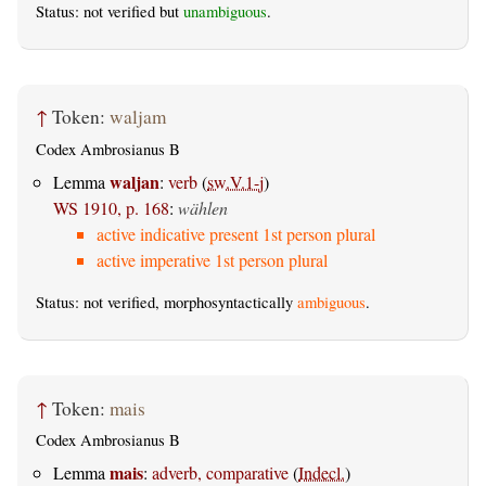
Status: not verified but
unambiguous
.
↑
Token:
waljam
Codex Ambrosianus B
waljan
Lemma
:
verb
(
sw.V.1-j
)
WS 1910, p. 168
:
wählen
active indicative present 1st person plural
active imperative 1st person plural
Status: not verified, morphosyntactically
ambiguous
.
↑
Token:
mais
Codex Ambrosianus B
mais
Lemma
:
adverb, comparative
(
Indecl.
)