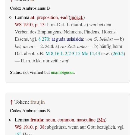
Codex Ambrosianus B
at
Lemma
:
preposition, +ad
(
Indecl.
)
WS 1910, p. 13
:
I.
m. Dat.
1.
räuml.
a)
von
bei den
Verben des Empfangens, Nehmens, Findens, Hörens,
Essens, vgl.
§ 270
:
at guda uslaisida
:
von G. belehrt
— b)
bei, an zu
— 2.
zeitl.
a)
zur Zeit, unter
— b) häufig beim
Dat. absol. z.B.
M 8,16
L 2,2
3,15
Mc 14,43
usw. (
260.2
)
— II.
m. Akk. nur zeitl.
:
auf
Status: not verified but
unambiguous
.
↑
Token:
fraujin
Codex Ambrosianus B
frauja
Lemma
:
noun, common, masculine
(
Mn
)
WS 1910, p. 38
:
abgekürzt, wenn auf Gott bezüglich, vgl.
18
Herr
3