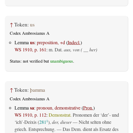
↑
Token:
us
Codex Ambrosianus A
us
Lemma
:
preposition, +d
(
Indecl.
)
WS 1910, p. 161
:
m. Dat.
aus, von ( __ her)
Status: not verified but
unambiguous
.
↑
Token:
þamma
Codex Ambrosianus A
sa
Lemma
:
pronoun, demonstrative
(
Pron.
)
WS 1910, p. 112
:
Demonstrat.
Pronomen der ‘der’- und
‘ich’-Deixis (
281
),
der, dieser
— Nicht selten ohne
1
griech. Entsprechung. — Das Dem. dient als Ersatz des