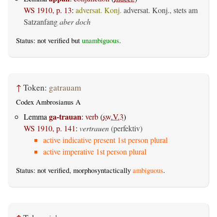
WS 1910, p. 13
:
adversat. Konj.
adversat. Konj., stets am
Satzanfang
aber doch
Status: not verified but
unambiguous
.
↑
Token:
gatrauam
Codex Ambrosianus A
ga-trauan
Lemma
:
verb
(
sw.V.3
)
WS 1910, p. 141
:
vertrauen
(perfektiv)
active indicative present 1st person plural
active imperative 1st person plural
Status: not verified, morphosyntactically
ambiguous
.