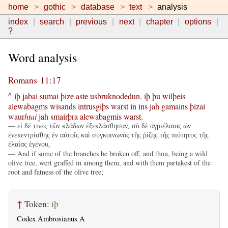
home
gothic
database
text
analysis
index
search
previous
next
chapter
options
?
Word analysis
Romans 11:17
iþ
jabai
sumai
þize
aste
usbruknodedun
,
iþ
þu
wilþeis
A
alewabagms
wisands
intrusgiþs
warst
in
ins
jah
gamains
þizai
waur
htai
jah
smairþra
alewabagmis
warst
,
— εἰ δέ τινες τῶν κλάδων ἐξεκλάσθησαν, σὺ δὲ ἀγριέλαιος ὢν
ἐνεκεντρίσθης ἐν αὐτοῖς καὶ συγκοινωνὸς τῆς ῥίζης τῆς πιότητος τῆς
ἐλαίας ἐγένου,
— And if some of the branches be broken off, and thou, being a wild
olive tree, wert graffed in among them, and with them partakest of the
root and fatness of the olive tree;
↑
Token:
iþ
Codex Ambrosianus A