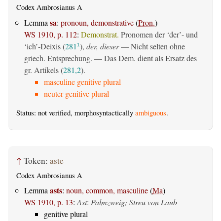
Codex Ambrosianus A
sa
Lemma
:
pronoun, demonstrative
(
Pron.
)
WS 1910, p. 112
:
Demonstrat.
Pronomen der ‘der’- und
‘ich’-Deixis (
281
),
der, dieser
— Nicht selten ohne
1
griech. Entsprechung. — Das Dem. dient als Ersatz des
gr. Artikels (
281,2
).
masculine genitive plural
neuter genitive plural
Status: not verified, morphosyntactically
ambiguous
.
↑
Token:
aste
Codex Ambrosianus A
asts
Lemma
:
noun, common, masculine
(
Ma
)
WS 1910, p. 13
:
Ast
:
Palmzweig; Streu von Laub
genitive plural