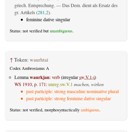
griech. Entsprechung. — Das Dem. dient als Ersatz des
gr. Artikels (
281,2
).
feminine dative singular
Status: not verified but
unambiguous
.
↑
Token:
waurhtai
Codex Ambrosianus A
waurkjan
Lemma
:
verb
(irregular
sw.V.1-i
)
WS 1910, p. 171
:
unreg.sw.V.1
machen, wirken
past participle: strong masculine nominative plural
past participle: strong feminine dative singular
Status: not verified, morphosyntactically
ambiguous
.