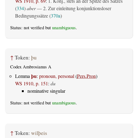
WS 1910, p. 69
:
1. Konj., stets an der Spitze des Satzes
(
334
)
aber
— 2. Zur einleitung konjunktionsloser
Bedingungssätze (
370a
)
Status: not verified but
unambiguous
.
↑
Token:
þu
Codex Ambrosianus A
þu
Lemma
:
pronoun, personal
(
Pers.Pron
)
WS 1910, p. 151
:
du
nominative singular
Status: not verified but
unambiguous
.
↑
Token:
wilþeis