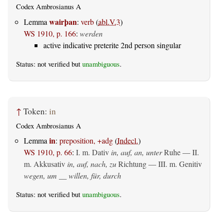
Codex Ambrosianus A
wairþan
Lemma
:
verb
(
abl.V.3
)
WS 1910, p. 166
:
werden
active indicative preterite 2nd person singular
Status: not verified but
unambiguous
.
↑
Token:
in
Codex Ambrosianus A
in
Lemma
:
preposition, +adg
(
Indecl.
)
WS 1910, p. 66
:
I.
m. Dativ
in, auf, an, unter
Ruhe — II.
m. Akkusativ
in, auf, nach, zu
Richtung — III.
m. Genitiv
wegen, um __ willen, für, durch
Status: not verified but
unambiguous
.