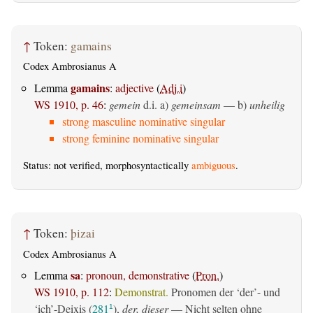
↑
Token:
gamains
Codex Ambrosianus A
gamains
Lemma
:
adjective
(
Adj.i
)
WS 1910, p. 46
:
gemein
d.i. a)
gemeinsam
— b)
unheilig
strong masculine nominative singular
strong feminine nominative singular
Status: not verified, morphosyntactically
ambiguous
.
↑
Token:
þizai
Codex Ambrosianus A
sa
Lemma
:
pronoun, demonstrative
(
Pron.
)
WS 1910, p. 112
:
Demonstrat.
Pronomen der ‘der’- und
‘ich’-Deixis (
281
),
der, dieser
— Nicht selten ohne
1