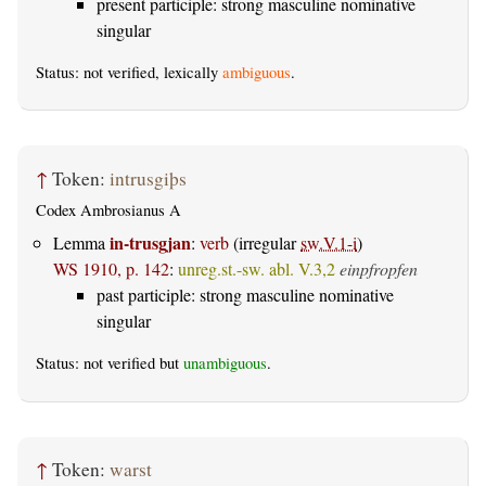
present participle: strong masculine nominative
singular
Status: not verified, lexically
ambiguous
.
↑
Token:
intrusgiþs
Codex Ambrosianus A
in-trusgjan
Lemma
:
verb
(irregular
sw.V.1-i
)
WS 1910, p. 142
:
unreg.st.-sw. abl. V.3,2
einpfropfen
past participle: strong masculine nominative
singular
Status: not verified but
unambiguous
.
↑
Token:
warst