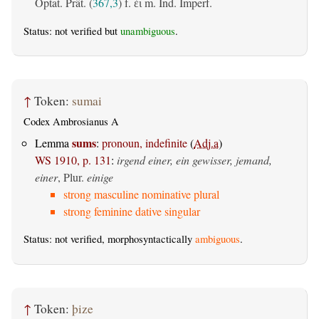
Optat. Prät. (
367,3
) f.
m. Ind. Imperf.
ἐι
Status: not verified but
unambiguous
.
↑
Token:
sumai
Codex Ambrosianus A
sums
Lemma
:
pronoun, indefinite
(
Adj.a
)
WS 1910, p. 131
:
irgend einer, ein gewisser, jemand,
einer
, Plur.
einige
strong masculine nominative plural
strong feminine dative singular
Status: not verified, morphosyntactically
ambiguous
.
↑
Token:
þize