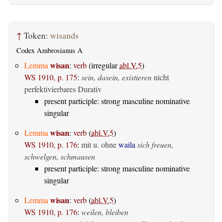
↑
Token:
wisands
Codex Ambrosianus A
wisan
Lemma
:
verb
(irregular
abl.V.5
)
WS 1910, p. 175
:
sein, dasein, existieren
nicht
perfektivierbares Durativ
present participle: strong masculine nominative
singular
wisan
Lemma
:
verb
(
abl.V.5
)
WS 1910, p. 176
:
mit u. ohne
waila
sich freuen,
schwelgen, schmausen
present participle: strong masculine nominative
singular
wisan
Lemma
:
verb
(
abl.V.5
)
WS 1910, p. 176
:
weilen, bleiben