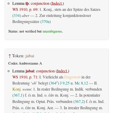
iþ
Lemma
:
conjunction
(
Indecl.
)
WS 1910, p. 69
:
1. Konj., stets an der Spitze des Satzes
(
334
)
aber
— 2. Zur einleitung konjunktionsloser
Bedingungssätze (
370a
)
Status: not verified but
unambiguous
.
↑
Token:
jabai
Codex Ambrosianus A
jabai
Lemma
:
conjunction
(
Indecl.
)
WS 1910, p. 71
:
I. Vielleicht als
Fragewort
in der
Bedeutung ‘
ob
’ belegt (
364
)
J 9,25
u.
Mc 8,12
— II.
2
Konj.
wenn
: 1. In realer Bedingung m. Indik. verbunden
(
367,1
) f.
m. Ind. o.
m. Konj. — 2. In potentialer
ἐι
ἐάν
Bedingung m. Optat. Präs. verbunden (
367,2
) f.
m. Ind.
ἐι
Präs. o.
m. Konj. Aor. — 3. In irrealer Bedingung m.
ἐάν