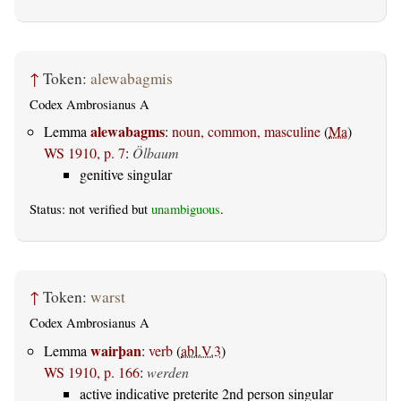
↑
Token:
alewabagmis
Codex Ambrosianus A
alewabagms
Lemma
:
noun, common, masculine
(
Ma
)
WS 1910, p. 7
:
Ölbaum
genitive singular
Status: not verified but
unambiguous
.
↑
Token:
warst
Codex Ambrosianus A
wairþan
Lemma
:
verb
(
abl.V.3
)
WS 1910, p. 166
:
werden
active indicative preterite 2nd person singular