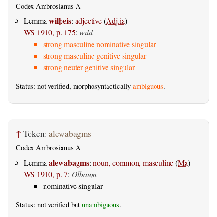
Codex Ambrosianus A
wilþeis
Lemma
:
adjective
(
Adj.ia
)
WS 1910, p. 175
:
wild
strong masculine nominative singular
strong masculine genitive singular
strong neuter genitive singular
Status: not verified, morphosyntactically
ambiguous
.
↑
Token:
alewabagms
Codex Ambrosianus A
alewabagms
Lemma
:
noun, common, masculine
(
Ma
)
WS 1910, p. 7
:
Ölbaum
nominative singular
Status: not verified but
unambiguous
.