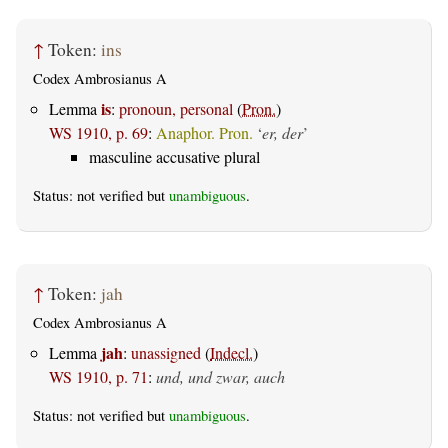
↑
Token:
ins
Codex Ambrosianus A
is
Lemma
:
pronoun, personal
(
Pron.
)
WS 1910, p. 69
:
Anaphor. Pron.
‘
er, der
’
masculine accusative plural
Status: not verified but
unambiguous
.
↑
Token:
jah
Codex Ambrosianus A
jah
Lemma
:
unassigned
(
Indecl.
)
WS 1910, p. 71
:
und, und zwar, auch
Status: not verified but
unambiguous
.