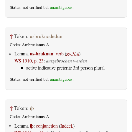
Status: not verified but
unambiguous
.
↑
Token:
usbruknodedun
Codex Ambrosianus A
us-bruknan
Lemma
:
verb
(
sw.V.4
)
WS 1910, p. 23
:
ausgebrochen werden
active indicative preterite 3rd person plural
Status: not verified but
unambiguous
.
↑
Token:
iþ
Codex Ambrosianus A
iþ
Lemma
:
conjunction
(
Indecl.
)