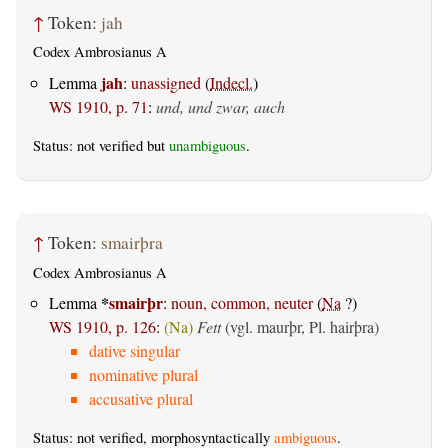
↑
Token:
jah
Codex Ambrosianus A
jah
Lemma
:
unassigned
(
Indecl.
)
WS 1910, p. 71
:
und, und zwar, auch
Status: not verified but
unambiguous
.
↑
Token:
smairþra
Codex Ambrosianus A
*
smairþr
Lemma
:
noun, common, neuter
(
Na
?)
WS 1910, p. 126
:
(Na)
Fett
(vgl. maurþr, Pl. hairþra)
dative singular
nominative plural
accusative plural
Status: not verified, morphosyntactically
ambiguous
.