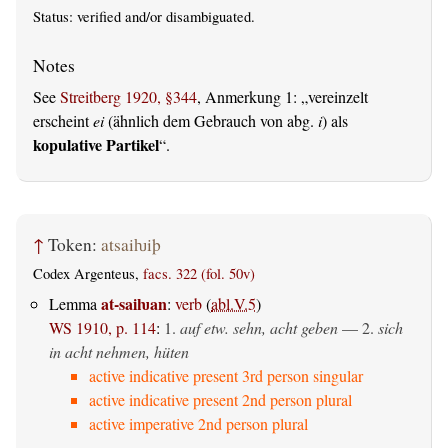
Status:
verified
and/or disambiguated.
See
Streitberg 1920, §344
,
Anmerkung
1:
vereinzelt
erscheint
ei
(ähnlich dem Gebrauch von abg.
i
) als
kopulative Partikel
.
↑
Token:
atsaiƕiþ
Codex Argenteus,
facs. 322 (fol. 50v)
at-saiƕan
Lemma
:
verb
(
abl.V.5
)
WS 1910, p. 114
:
1.
auf etw. sehn, acht geben
— 2.
sich
in acht nehmen, hüten
active indicative present 3rd person singular
active indicative present 2nd person plural
active imperative 2nd person plural