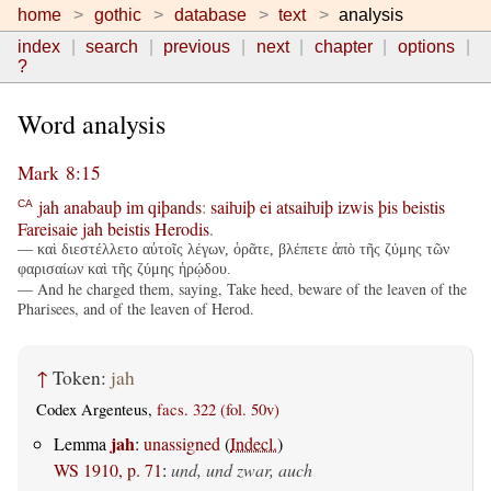
home
gothic
database
text
analysis
index
search
previous
next
chapter
options
?
Word analysis
Mark 8:15
jah
anabauþ
im
qiþands
:
saiƕiþ
ei
atsaiƕiþ
izwis
þis
beistis
CA
Fareisaie
jah
beistis
Herodis
.
— καὶ διεστέλλετο αὐτοῖς λέγων, ὁρᾶτε, βλέπετε ἀπὸ τῆς ζύμης τῶν
φαρισαίων καὶ τῆς ζύμης ἡρῴδου.
— And he charged them, saying, Take heed, beware of the leaven of the
Pharisees, and of the leaven of Herod.
↑
Token:
jah
Codex Argenteus,
facs. 322 (fol. 50v)
jah
Lemma
:
unassigned
(
Indecl.
)
WS 1910, p. 71
:
und, und zwar, auch