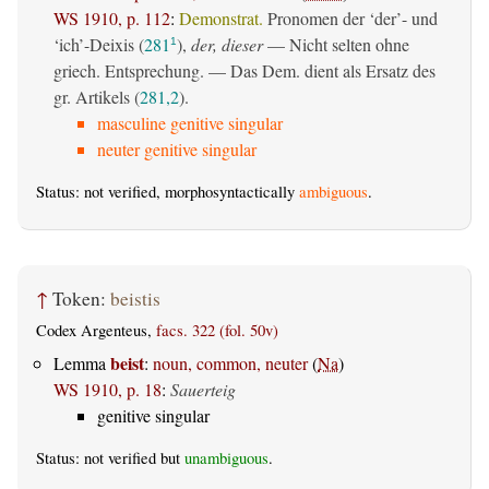
WS 1910, p. 112
:
Demonstrat.
Pronomen der ‘der’- und
‘ich’-Deixis (
281
),
der, dieser
— Nicht selten ohne
1
griech. Entsprechung. — Das Dem. dient als Ersatz des
gr. Artikels (
281,2
).
masculine genitive singular
neuter genitive singular
Status: not verified, morphosyntactically
ambiguous
.
↑
Token:
beistis
Codex Argenteus,
facs. 322 (fol. 50v)
beist
Lemma
:
noun, common, neuter
(
Na
)
WS 1910, p. 18
:
Sauerteig
genitive singular
Status: not verified but
unambiguous
.