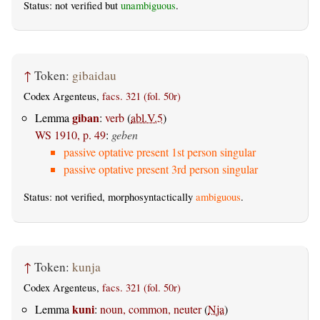
Status: not verified but
unambiguous
.
↑
Token:
gibaidau
Codex Argenteus,
facs. 321 (fol. 50r)
giban
Lemma
:
verb
(
abl.V.5
)
WS 1910, p. 49
:
geben
passive optative present 1st person singular
passive optative present 3rd person singular
Status: not verified, morphosyntactically
ambiguous
.
↑
Token:
kunja
Codex Argenteus,
facs. 321 (fol. 50r)
kuni
Lemma
:
noun, common, neuter
(
Nja
)