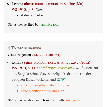
ahma
Lemma
:
noun, common, masculine
(
Mn
)
WS 1910, p. 3
:
Geist
dative singular
Status: not verified but
unambiguous
.
↑
Token:
seinamma
Codex Argenteus,
facs. 321 (fol. 50r)
seins
Lemma
:
pronoun, possessive, reflexive
(
Adj.a
)
WS 1910, p. 118
:
st.reflexives Possessiv
sein, ihr
stets auf
das Subjekt seines Satzes bezüglich, daher nur in den
obliquen Kasus vorkommend (
279
)
2
strong masculine dative singular
strong neuter dative singular
Status: not verified, morphosyntactically
ambiguous
.