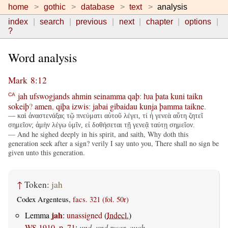
home
gothic
database
text
analysis
index
search
previous
next
chapter
options
?
Word analysis
Mark 8:12
jah
ufswogjands
ahmin
seinamma
qaþ
:
ƕa
þata
kuni
taikn
CA
sokeiþ
?
amen
,
qiþa
izwis
:
jabai
gibaidau
kunja
þamma
taikne
.
— καὶ ἀναστενάξας τῷ πνεύματι αὐτοῦ λέγει, τί ἡ γενεὰ αὕτη ζητεῖ
σημεῖον; ἀμὴν λέγω ὑμῖν, εἰ δοθήσεται τῇ γενεᾷ ταύτῃ σημεῖον.
— And he sighed deeply in his spirit, and saith, Why doth this
generation seek after a sign? verily I say unto you, There shall no sign be
given unto this generation.
↑
Token:
jah
Codex Argenteus,
facs. 321 (fol. 50r)
jah
Lemma
:
unassigned
(
Indecl.
)
WS 1910, p. 71
:
und, und zwar, auch