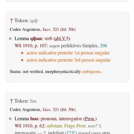
↑
Token:
qaþ
Codex Argenteus,
facs. 321 (fol. 50r)
qiþan
Lemma
:
verb
(
abl.V.5
)
WS 1910, p. 107
:
sagen
perfektives Simplex,
296
active indicative preterite 1st person singular
active indicative preterite 3rd person singular
Status: not verified, morphosyntactically
ambiguous
.
↑
Token:
ƕa
Codex Argenteus,
facs. 321 (fol. 50r)
ƕas
Lemma
:
pronoun, interrogative
(
Pron.
)
WS 1910, p. 62
:
substant. Frage-Pron.
wer?
1.
interrogativ
— 2.
indefinit
(
173
)
irgend einer
stets
1