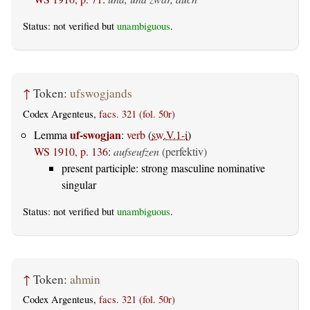
Status: not verified but
unambiguous
.
↑
Token:
ufswogjands
Codex Argenteus,
facs. 321 (fol. 50r)
uf-swogjan
Lemma
:
verb
(
sw.V.1-i
)
WS 1910, p. 136
:
aufseufzen
(perfektiv)
present participle: strong masculine nominative
singular
Status: not verified but
unambiguous
.
↑
Token:
ahmin
Codex Argenteus,
facs. 321 (fol. 50r)