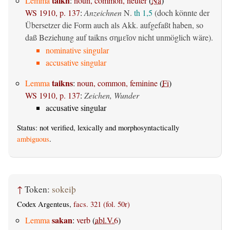
taikn
Lemma
:
noun, common, neuter
(
Na
)
WS 1910, p. 137
:
Anzeichnen
N.
th 1,5
(doch könnte der
Übersetzer die Form auch als Akk. aufgefaßt haben, so
daß Beziehung auf taikns
nicht unmöglich wäre).
σημεῖον
nominative singular
accusative singular
taikns
Lemma
:
noun, common, feminine
(
Fi
)
WS 1910, p. 137
:
Zeichen, Wunder
accusative singular
Status: not verified, lexically and morphosyntactically
ambiguous
.
↑
Token:
sokeiþ
Codex Argenteus,
facs. 321 (fol. 50r)
sakan
Lemma
:
verb
(
abl.V.6
)