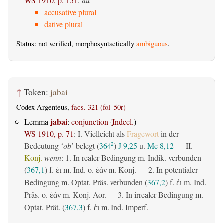
WS 1910, p. 151
:
du
accusative plural
dative plural
Status: not verified, morphosyntactically
ambiguous
.
↑
Token:
jabai
Codex Argenteus,
facs. 321 (fol. 50r)
jabai
Lemma
:
conjunction
(
Indecl.
)
WS 1910, p. 71
:
I. Vielleicht als
Fragewort
in der
Bedeutung ‘
ob
’ belegt (
364
)
J 9,25
u.
Mc 8,12
— II.
2
Konj.
wenn
: 1. In realer Bedingung m. Indik. verbunden
(
367,1
) f.
m. Ind. o.
m. Konj. — 2. In potentialer
ἐι
ἐάν
Bedingung m. Optat. Präs. verbunden (
367,2
) f.
m. Ind.
ἐι
Präs. o.
m. Konj. Aor. — 3. In irrealer Bedingung m.
ἐάν
Optat. Prät. (
367,3
) f.
m. Ind. Imperf.
ἐι