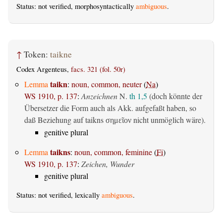
Status: not verified, morphosyntactically
ambiguous
.
↑
Token:
taikne
Codex Argenteus,
facs. 321 (fol. 50r)
taikn
Lemma
:
noun, common, neuter
(
Na
)
WS 1910, p. 137
:
Anzeichnen
N.
th 1,5
(doch könnte der
Übersetzer die Form auch als Akk. aufgefaßt haben, so
daß Beziehung auf taikns
nicht unmöglich wäre).
σημεῖον
genitive plural
taikns
Lemma
:
noun, common, feminine
(
Fi
)
WS 1910, p. 137
:
Zeichen, Wunder
genitive plural
Status: not verified, lexically
ambiguous
.