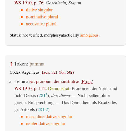
WS 1910, p. 76
:
Geschlecht, Stamm
dative singular
nominative plural
accusative plural
Status: not verified, morphosyntactically
ambiguous
.
↑
Token:
þamma
Codex Argenteus,
facs. 321 (fol. 50r)
sa
Lemma
:
pronoun, demonstrative
(
Pron.
)
WS 1910, p. 112
:
Demonstrat.
Pronomen der ‘der’- und
‘ich’-Deixis (
281
),
der, dieser
— Nicht selten ohne
1
griech. Entsprechung. — Das Dem. dient als Ersatz des
gr. Artikels (
281,2
).
masculine dative singular
neuter dative singular