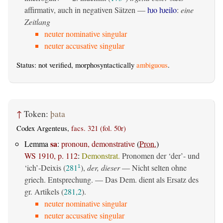
affirmativ, auch in negativen Sätzen —
ƕo ƕeilo
:
eine
Zeitlang
neuter nominative singular
neuter accusative singular
Status: not verified, morphosyntactically
ambiguous
.
↑
Token:
þata
Codex Argenteus,
facs. 321 (fol. 50r)
sa
Lemma
:
pronoun, demonstrative
(
Pron.
)
WS 1910, p. 112
:
Demonstrat.
Pronomen der ‘der’- und
‘ich’-Deixis (
281
),
der, dieser
— Nicht selten ohne
1
griech. Entsprechung. — Das Dem. dient als Ersatz des
gr. Artikels (
281,2
).
neuter nominative singular
neuter accusative singular