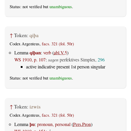
Status: not verified but
unambiguous
.
↑
Token:
qiþa
Codex Argenteus,
facs. 321 (fol. 50r)
qiþan
Lemma
:
verb
(
abl.V.5
)
WS 1910, p. 107
:
sagen
perfektives Simplex,
296
active indicative present 1st person singular
Status: not verified but
unambiguous
.
↑
Token:
izwis
Codex Argenteus,
facs. 321 (fol. 50r)
þu
Lemma
:
pronoun, personal
(
Pers.Pron
)