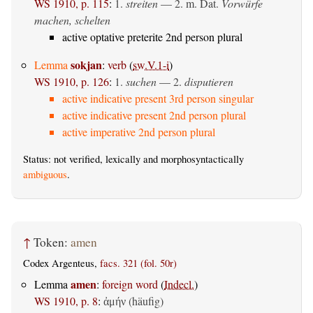
WS 1910, p. 115
:
1.
streiten
— 2.
m. Dat.
Vorwürfe
machen, schelten
active optative preterite 2nd person plural
sokjan
Lemma
:
verb
(
sw.V.1-i
)
WS 1910, p. 126
:
1.
suchen
— 2.
disputieren
active indicative present 3rd person singular
active indicative present 2nd person plural
active imperative 2nd person plural
Status: not verified, lexically and morphosyntactically
ambiguous
.
↑
Token:
amen
Codex Argenteus,
facs. 321 (fol. 50r)
amen
Lemma
:
foreign word
(
Indecl.
)
WS 1910, p. 8
:
(häufig)
ἀμήν