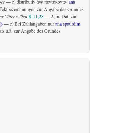
ber
— c)
distributiv
·
ana
ἀνὰ πεντήκοντα
fektbezeichnungen zur Angabe des Grundes
r Väter willen
R 11,28
— 2.
m. Dat. zur
lþ
— c) Bei Zahlangaben nur
ana spaurdim
ts u.ä. zur Angabe des Grundes