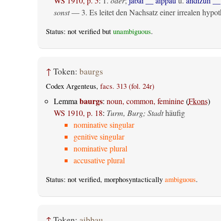
WS 1910, p. 5
:
1.
oder
;
jabai __ aiþþau
u.
andizuh __
sonst
— 3. Es leitet den Nachsatz einer irrealen hypoth
Status: not verified but
unambiguous
.
↑
Token:
baurgs
Codex Argenteus,
facs. 313 (fol. 24r)
baurgs
Lemma
:
noun, common, feminine
(
Fkons
)
WS 1910, p. 18
:
Turm, Burg; Stadt
häufig
nominative singular
genitive singular
nominative plural
accusative plural
Status: not verified, morphosyntactically
ambiguous
.
↑
Token:
aiþþau