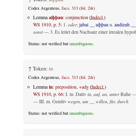
Codex Argenteus,
facs. 313 (fol. 24r)
aiþþau
Lemma
:
conjunction
(
Indecl.
)
WS 1910, p. 5
:
1.
oder
;
jabai __ aiþþau
u.
andizuh __
sonst
— 3. Es leitet den Nachsatz einer irrealen hypoth
Status: not verified but
unambiguous
.
↑
Token:
in
Codex Argenteus,
facs. 313 (fol. 24r)
in
Lemma
:
preposition, +adg
(
Indecl.
)
WS 1910, p. 66
:
I.
m. Dativ
in, auf, an, unter
Ruhe —
— III.
m. Genitiv
wegen, um __ willen, für, durch
Status: not verified but
unambiguous
.