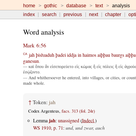
home
gothic
database
text
analysis
index
search
previous
next
chapter
opt
Word analysis
Mark 6:56
jah
þisƕaduh
þadei
iddja
in
haimos
aiþþau
baurgs
aiþþa
CA
ganesun
.
— καὶ ὅπου ἂν εἰσεπορεύετο εἰς κώμας ἢ εἰς πόλεις ἢ εἰς ἀγροὺ
ἐσῴζοντο.
— And whithersoever he entered, into villages, or cities, or count
made whole.
↑
Token:
jah
Codex Argenteus,
facs. 313 (fol. 24r)
jah
Lemma
:
unassigned
(
Indecl.
)
WS 1910, p. 71
:
und, und zwar, auch