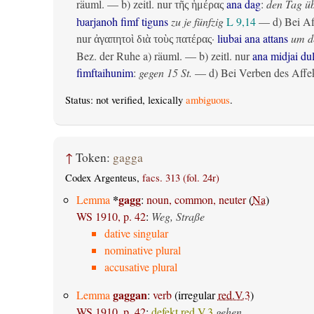
räuml.
— b)
zeitl.
nur
ana dag
:
den Tag ü
τῆς ἡμέρας
ƕarjanoh fimf tiguns
zu je fünfzig
L 9,14
— d) Bei Af
nur
·
liubai ana attans
um de
ἀγαπητοὶ διὰ τοὺς πατέρας
Bez. der Ruhe
a)
räuml.
— b)
zeitl.
nur
ana midjai du
fimftaihunim
:
gegen 15 St.
— d) Bei Verben des Affek
Status: not verified, lexically
ambiguous
.
↑
Token:
gagga
Codex Argenteus,
facs. 313 (fol. 24r)
*
gagg
Lemma
:
noun, common, neuter
(
Na
)
WS 1910, p. 42
:
Weg, Straße
dative singular
nominative plural
accusative plural
gaggan
Lemma
:
verb
(irregular
red.V.3
)
WS 1910, p. 42
:
defekt.red.V.3
gehen