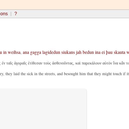
ions
?
u
in
weihsa
,
ana
gagga
lagidedun
siukans
jah
bedun
ina
ei
þau
skauta
w
ς ἐν ταῖς ἀγοραῖς ἐτίθεσαν τοὺς ἀσθενοῦντας, καὶ παρεκάλουν αὐτὸν ἵνα κἂν 
ry, they laid the sick in the streets, and besought him that they might touch if