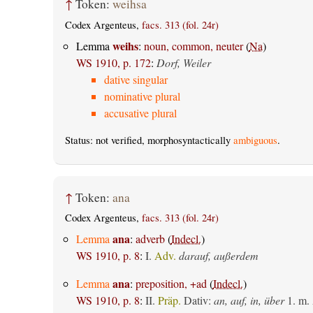
↑
Token:
weihsa
Codex Argenteus,
facs. 313 (fol. 24r)
weihs
Lemma
:
noun, common, neuter
(
Na
)
WS 1910, p. 172
:
Dorf, Weiler
dative singular
nominative plural
accusative plural
Status: not verified, morphosyntactically
ambiguous
.
↑
Token:
ana
Codex Argenteus,
facs. 313 (fol. 24r)
ana
Lemma
:
adverb
(
Indecl.
)
WS 1910, p. 8
:
I.
Adv.
darauf, außerdem
ana
Lemma
:
preposition, +ad
(
Indecl.
)
WS 1910, p. 8
:
II.
Präp.
Dativ
:
an, auf, in, über
1.
m. 