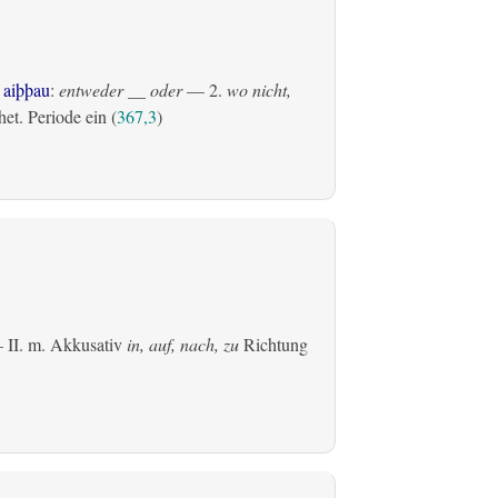
 aiþþau
:
entweder __ oder
— 2.
wo nicht,
et. Periode ein (
367,3
)
 II.
m. Akkusativ
in, auf, nach, zu
Richtung