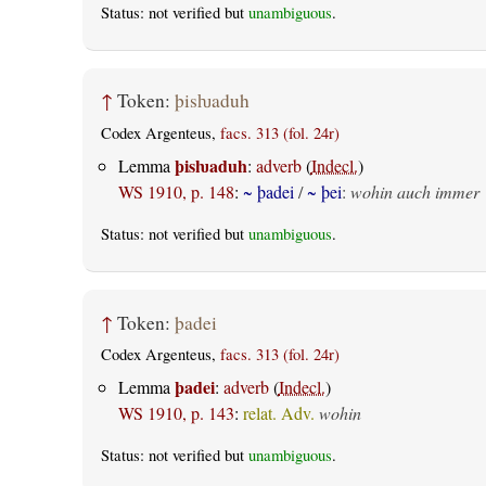
Status: not verified but
unambiguous
.
↑
Token:
þisƕaduh
Codex Argenteus,
facs. 313 (fol. 24r)
þisƕaduh
Lemma
:
adverb
(
Indecl.
)
WS 1910, p. 148
:
~ þadei
/
~ þei
:
wohin auch immer
Status: not verified but
unambiguous
.
↑
Token:
þadei
Codex Argenteus,
facs. 313 (fol. 24r)
þadei
Lemma
:
adverb
(
Indecl.
)
WS 1910, p. 143
:
relat. Adv.
wohin
Status: not verified but
unambiguous
.