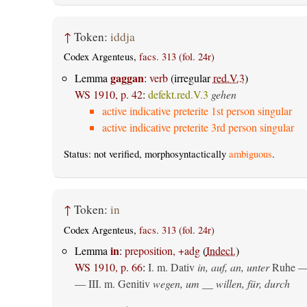
↑
Token:
iddja
Codex Argenteus,
facs. 313 (fol. 24r)
gaggan
Lemma
:
verb
(irregular
red.V.3
)
WS 1910, p. 42
:
defekt.red.V.3
gehen
active indicative preterite 1st person singular
active indicative preterite 3rd person singular
Status: not verified, morphosyntactically
ambiguous
.
↑
Token:
in
Codex Argenteus,
facs. 313 (fol. 24r)
in
Lemma
:
preposition, +adg
(
Indecl.
)
WS 1910, p. 66
:
I.
m. Dativ
in, auf, an, unter
Ruhe —
— III.
m. Genitiv
wegen, um __ willen, für, durch