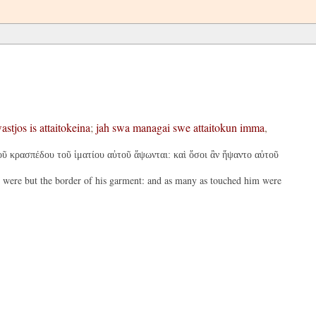
astjos
is
attaitokeina
;
jah
swa
managai
swe
attaitokun
imma
,
τοῦ κρασπέδου τοῦ ἱματίου αὐτοῦ ἅψωνται: καὶ ὅσοι ἂν ἥψαντο αὐτοῦ
 it were but the border of his garment: and as many as touched him were