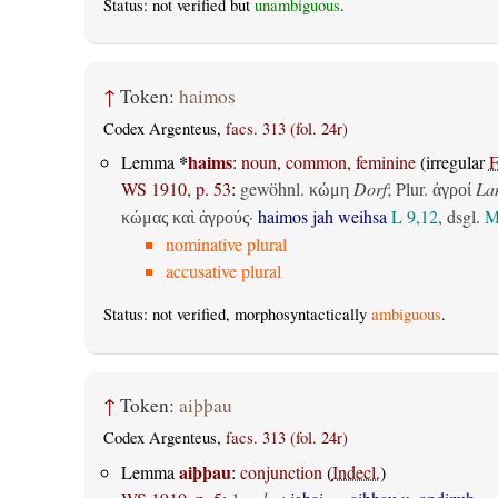
Status: not verified but
unambiguous
.
↑
Token:
haimos
Codex Argenteus,
facs. 313 (fol. 24r)
*
haims
Lemma
:
noun, common, feminine
(irregular
F
WS 1910, p. 53
:
gewöhnl.
Dorf
; Plur.
La
κώμη
ἀγροί
·
haimos jah weihsa
L 9,12
, dsgl.
M
κώμας καὶ ἀγρούς
nominative plural
accusative plural
Status: not verified, morphosyntactically
ambiguous
.
↑
Token:
aiþþau
Codex Argenteus,
facs. 313 (fol. 24r)
aiþþau
Lemma
:
conjunction
(
Indecl.
)