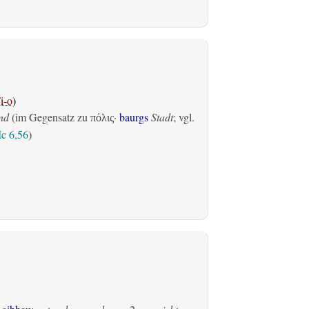
i-o
)
nd
(im Gegensatz zu
·
baurgs
Stadt
; vgl.
πόλις
c 6,56
)