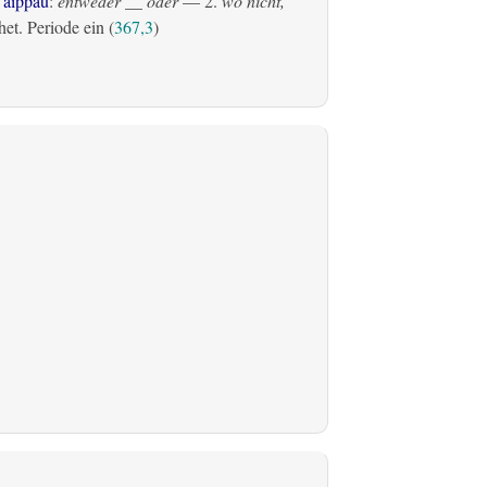
 aiþþau
:
entweder __ oder
— 2.
wo nicht,
et. Periode ein (
367,3
)