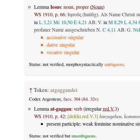
Iesus
Lemma
:
noun, proper
(
Noun
)
WS 1910, p. 66
:
(haüfig). Als Name Christi st
Ιησοῦς
iu
L 3,21
Mc 10,50
E 4,21
AB
; V.
iu
M 8,29
L 4,34
profaner Name ausgeschrieben N.
C 4,11
AB
; G.
Neh
accusative singular
dative singular
vocative singular
Status: not verified, morphosyntactically
ambiguous
.
↑
Token:
atgaggandei
Codex Argenteus,
facs. 304 (fol. 32v)
at-gaggan
Lemma
:
verb
(irregular
red.V.3
)
WS 1910, p. 42
:
[defekt.red.V.3]
hinzugehen, komme
present participle: weak feminine nominative si
Status: not verified but
unambiguous
.