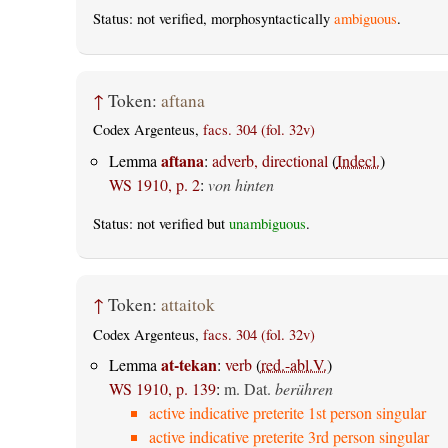
Status: not verified, morphosyntactically
ambiguous
.
↑
Token:
aftana
Codex Argenteus,
facs. 304 (fol. 32v)
aftana
Lemma
:
adverb, directional
(
Indecl.
)
WS 1910, p. 2
:
von hinten
Status: not verified but
unambiguous
.
↑
Token:
attaitok
Codex Argenteus,
facs. 304 (fol. 32v)
at-tekan
Lemma
:
verb
(
red.-abl.V.
)
WS 1910, p. 139
:
m. Dat.
berühren
active indicative preterite 1st person singular
active indicative preterite 3rd person singular