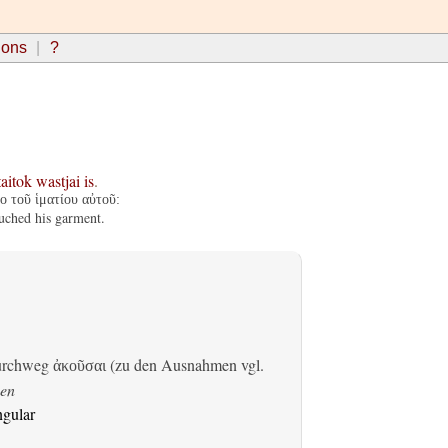
ions
?
taitok
wastjai
is
.
 τοῦ ἱματίου αὐτοῦ:
uched his garment.
durchweg
(zu den Ausnahmen vgl.
ἀκοῦσαι
en
ngular