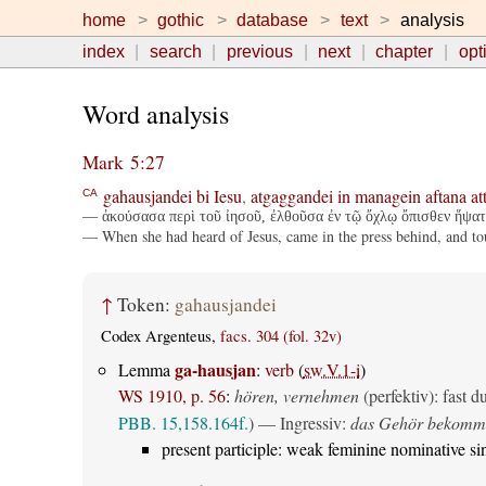
home
gothic
database
text
analysis
index
search
previous
next
chapter
opt
Word analysis
Mark 5:27
gahausjandei
bi
Iesu
,
atgaggandei
in
managein
aftana
at
CA
— ἀκούσασα περὶ τοῦ ἰησοῦ, ἐλθοῦσα ἐν τῷ ὄχλῳ ὄπισθεν ἥψατο
— When she had heard of Jesus, came in the press behind, and to
↑
Token:
gahausjandei
Codex Argenteus,
facs. 304 (fol. 32v)
ga-hausjan
Lemma
:
verb
(
sw.V.1-i
)
WS 1910, p. 56
:
hören, vernehmen
(perfektiv)
: fast 
PBB. 15,158.164f.
) — Ingressiv:
das Gehör bekomm
present participle: weak feminine nominative si