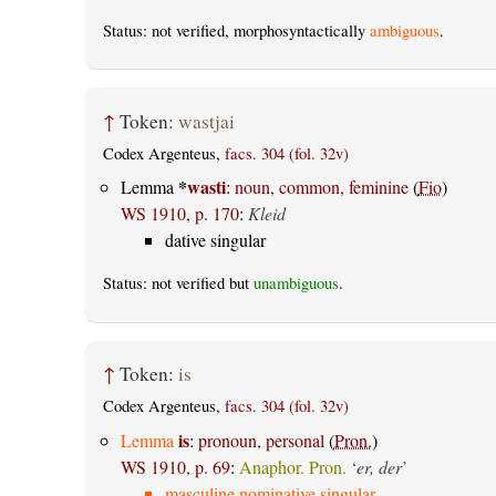
Status: not verified, morphosyntactically
ambiguous
.
↑
Token:
wastjai
Codex Argenteus,
facs. 304 (fol. 32v)
*
wasti
Lemma
:
noun, common, feminine
(
Fio
)
WS 1910, p. 170
:
Kleid
dative singular
Status: not verified but
unambiguous
.
↑
Token:
is
Codex Argenteus,
facs. 304 (fol. 32v)
is
Lemma
:
pronoun, personal
(
Pron.
)
WS 1910, p. 69
:
Anaphor. Pron.
‘
er, der
’
masculine nominative singular