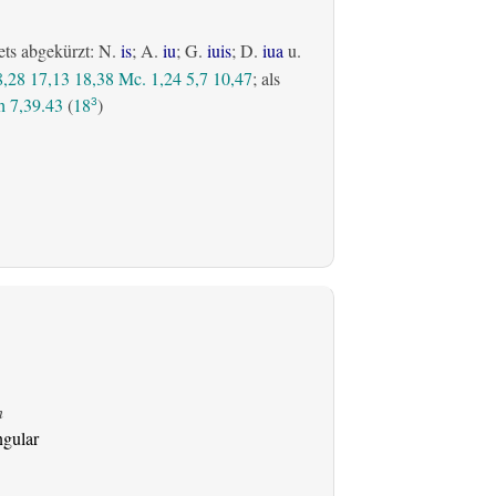
ets abgekürzt: N.
is
; A.
iu
; G.
iuis
; D.
iua
u.
8,28
17,13
18,38
Mc. 1,24
5,7
10,47
; als
 7,39.43
(
18
)
3
n
ngular