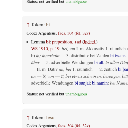
Status: not verified but
unambiguous
.
↑
Token:
bi
Codex Argenteus,
facs. 304 (fol. 32v)
bi
Lemma
:
preposition, +ad
(
Indecl.
)
WS 1910, p. 19
:
bei, um
I.
m. Akkusativ
1.
räumlich
b)
in; innerhalb
— 3. distributiv bei Zahlen
bi twans
:
über
— 5. adverbielle Wendungen
bi all
:
in allen Din
— II.
m. Dativ
an, bei
1.
räumlich
— 2.
zeitlich
bi þ
an
— b)
von
— c)
bei etwas schwören, bezeugen, bitt
adverbielle Wendungen
bi sunjai
;
bi namin
:
bei Name
Status: not verified but
unambiguous
.
↑
Token:
Iesu
Codex Argenteus,
facs. 304 (fol. 32v)