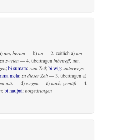
a)
um, herum
— b)
an
— 2.
zeitlich
a)
um
—
zu zweien
— 4.
übertragen
inbetreff, um,
gen
;
bi sumata
:
zum Teil
;
bi wig
:
unterwegs
amma mela
:
zu dieser Zeit
— 3.
übertragen
a)
en u.ä
. — d)
wegen
— e)
nach, gemäß
— 4.
n
;
bi nauþai
:
notgedrungen