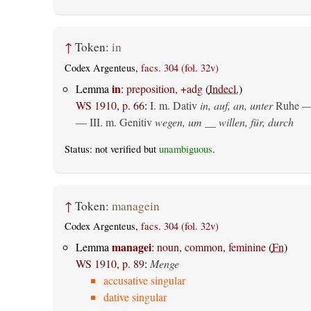
↑
Token:
in
Codex Argenteus,
facs. 304 (fol. 32v)
in
Lemma
:
preposition, +adg
(
Indecl.
)
WS 1910, p. 66
:
I.
m. Dativ
in, auf, an, unter
Ruhe —
— III.
m. Genitiv
wegen, um __ willen, für, durch
Status: not verified but
unambiguous
.
↑
Token:
managein
Codex Argenteus,
facs. 304 (fol. 32v)
managei
Lemma
:
noun, common, feminine
(
Fn
)
WS 1910, p. 89
:
Menge
accusative singular
dative singular