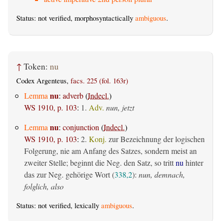
Status: not verified, morphosyntactically
ambiguous
.
↑
Token:
nu
Codex Argenteus,
facs. 225 (fol. 163r)
nu
Lemma
:
adverb
(
Indecl.
)
WS 1910, p. 103
:
1.
Adv.
nun, jetzt
nu
Lemma
:
conjunction
(
Indecl.
)
WS 1910, p. 103
:
2.
Konj.
zur Bezeichnung der logischen
Folgerung, nie am Anfang des Satzes, sondern meist an
zweiter Stelle; beginnt die Neg. den Satz, so tritt
nu
hinter
das zur Neg. gehörige Wort (
338,2
):
nun, demnach,
folglich, also
Status: not verified, lexically
ambiguous
.