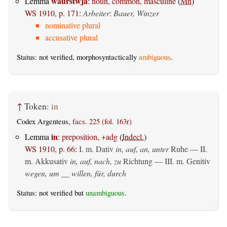
waurstwja
Lemma
:
noun, common, masculine
(
Mn
)
WS 1910, p. 171
:
Arbeiter
:
Bauer, Winzer
nominative plural
accusative plural
Status: not verified, morphosyntactically
ambiguous
.
↑
Token:
in
Codex Argenteus,
facs. 225 (fol. 163r)
in
Lemma
:
preposition, +adg
(
Indecl.
)
WS 1910, p. 66
:
I.
m. Dativ
in, auf, an, unter
Ruhe — II.
m. Akkusativ
in, auf, nach, zu
Richtung — III.
m. Genitiv
wegen, um __ willen, für, durch
Status: not verified but
unambiguous
.