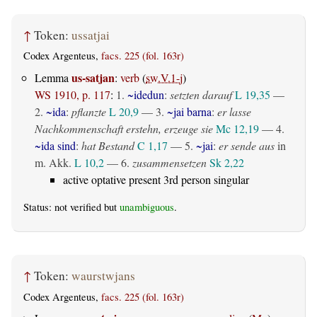
↑
Token:
ussatjai
Codex Argenteus,
facs. 225 (fol. 163r)
us-satjan
Lemma
:
verb
(
sw.V.1-j
)
WS 1910, p. 117
:
1.
~idedun
:
setzten darauf
L 19,35
—
2.
~ida
:
pflanzte
L 20,9
— 3.
~jai barna
:
er lasse
Nachkommenschaft erstehn, erzeuge sie
Mc 12,19
— 4.
~ida sind
:
hat Bestand
C 1,17
— 5.
~jai
:
er sende aus
in
m. Akk.
L 10,2
— 6.
zusammensetzen
Sk 2,22
active optative present 3rd person singular
Status: not verified but
unambiguous
.
↑
Token:
waurstwjans
Codex Argenteus,
facs. 225 (fol. 163r)