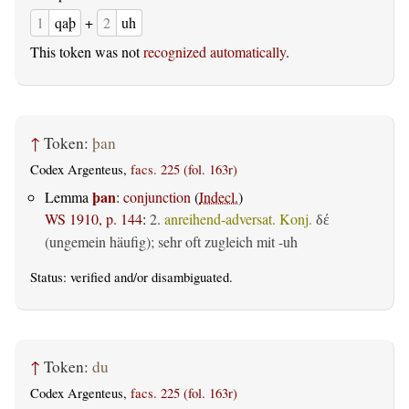
1
qaþ
+
2
uh
This token was not
recognized automatically
.
↑
Token:
þan
Codex Argenteus,
facs. 225 (fol. 163r)
þan
Lemma
:
conjunction
(
Indecl.
)
WS 1910, p. 144
:
2.
anreihend-adversat. Konj.
δέ
(ungemein häufig); sehr oft zugleich mit -uh
Status:
verified
and/or disambiguated.
↑
Token:
du
Codex Argenteus,
facs. 225 (fol. 163r)