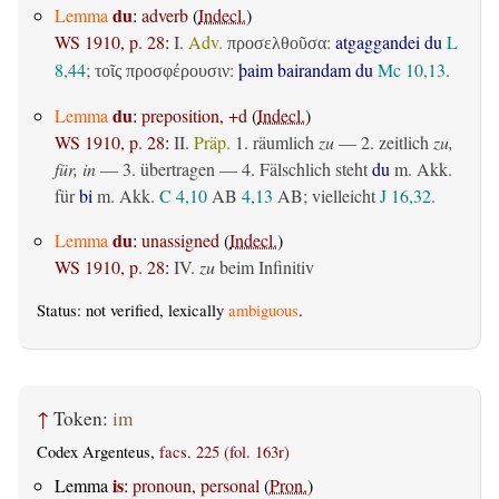
du
Lemma
:
adverb
(
Indecl.
)
WS 1910, p. 28
:
I.
Adv.
:
atgaggandei du
L
προσελθοῦσα
8,44
;
:
þaim bairandam du
Mc 10,13
.
τοῖς προσφέρουσιν
du
Lemma
:
preposition, +d
(
Indecl.
)
WS 1910, p. 28
:
II.
Präp.
1.
räumlich
zu
— 2.
zeitlich
zu,
für, in
— 3.
übertragen
— 4. Fälschlich steht
du
m. Akk.
für
bi
m. Akk.
C 4,10
AB
4,13
AB
; vielleicht
J 16,32
.
du
Lemma
:
unassigned
(
Indecl.
)
WS 1910, p. 28
:
IV.
zu
beim Infinitiv
Status: not verified, lexically
ambiguous
.
↑
Token:
im
Codex Argenteus,
facs. 225 (fol. 163r)
is
Lemma
:
pronoun, personal
(
Pron.
)