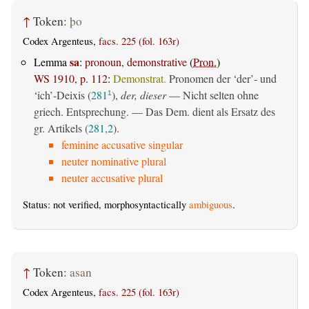
↑
Token:
þo
Codex Argenteus,
facs. 225 (fol. 163r)
sa
Lemma
:
pronoun, demonstrative
(
Pron.
)
WS 1910, p. 112
:
Demonstrat.
Pronomen der ‘der’- und
‘ich’-Deixis (
281
),
der, dieser
— Nicht selten ohne
1
griech. Entsprechung. — Das Dem. dient als Ersatz des
gr. Artikels (
281,2
).
feminine accusative singular
neuter nominative plural
neuter accusative plural
Status: not verified, morphosyntactically
ambiguous
.
↑
Token:
asan
Codex Argenteus,
facs. 225 (fol. 163r)