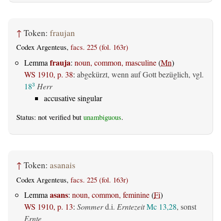
↑
Token:
fraujan
Codex Argenteus,
facs. 225 (fol. 163r)
frauja
Lemma
:
noun, common, masculine
(
Mn
)
WS 1910, p. 38
:
abgekürzt, wenn auf Gott bezüglich, vgl.
18
Herr
3
accusative singular
Status: not verified but
unambiguous
.
↑
Token:
asanais
Codex Argenteus,
facs. 225 (fol. 163r)
asans
Lemma
:
noun, common, feminine
(
Fi
)
WS 1910, p. 13
:
Sommer
d.i.
Erntezeit
Mc 13,28
, sonst
Ernte