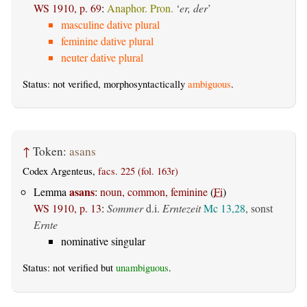
WS 1910, p. 69
:
Anaphor. Pron.
‘
er, der
’
masculine dative plural
feminine dative plural
neuter dative plural
Status: not verified, morphosyntactically
ambiguous
.
↑
Token:
asans
Codex Argenteus,
facs. 225 (fol. 163r)
asans
Lemma
:
noun, common, feminine
(
Fi
)
WS 1910, p. 13
:
Sommer
d.i.
Erntezeit
Mc 13,28
, sonst
Ernte
nominative singular
Status: not verified but
unambiguous
.