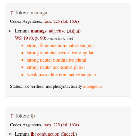
↑
Token:
managa
Codex Argenteus,
facs. 225 (fol. 163r)
manags
Lemma
:
adjective
(
Adj.a
)
WS 1910, p. 90
:
mancher, viel
strong feminine nominative singular
strong feminine accusative singular
strong neuter nominative plural
strong neuter accusative plural
weak masculine nominative singular
Status: not verified, morphosyntactically
ambiguous
.
↑
Token:
iþ
Codex Argenteus,
facs. 225 (fol. 163r)
iþ
Lemma
:
conjunction
(
Indecl.
)