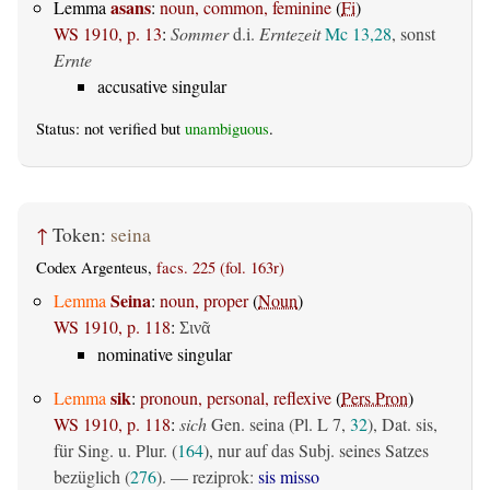
asans
Lemma
:
noun, common, feminine
(
Fi
)
WS 1910, p. 13
:
Sommer
d.i.
Erntezeit
Mc 13,28
, sonst
Ernte
accusative singular
Status: not verified but
unambiguous
.
↑
Token:
seina
Codex Argenteus,
facs. 225 (fol. 163r)
Seina
Lemma
:
noun, proper
(
Noun
)
WS 1910, p. 118
:
Σινᾶ
nominative singular
sik
Lemma
:
pronoun, personal, reflexive
(
Pers.Pron
)
WS 1910, p. 118
:
sich
Gen. seina (Pl. L 7,
32
), Dat. sis,
für Sing. u. Plur. (
164
), nur auf das Subj. seines Satzes
bezüglich (
276
). — reziprok:
sis misso