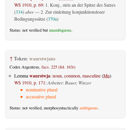
WS 1910, p. 69
:
1. Konj., stets an der Spitze des Satzes
(
334
)
aber
— 2. Zur einleitung konjunktionsloser
Bedingungssätze (
370a
)
Status: not verified but
unambiguous
.
↑
Token:
waurstwjans
Codex Argenteus,
facs. 225 (fol. 163r)
waurstwja
Lemma
:
noun, common, masculine
(
Mn
)
WS 1910, p. 171
:
Arbeiter
:
Bauer, Winzer
nominative plural
accusative plural
Status: not verified, morphosyntactically
ambiguous
.