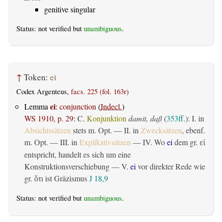
genitive singular
Status: not verified but
unambiguous
.
↑
Token:
ei
Codex Argenteus,
facs. 225 (fol. 163r)
ei
Lemma
:
conjunction
(
Indecl.
)
WS 1910, p. 29
:
C.
Konjunktion
damit, daß
(
353ff.
): I. in
Absichtssätzen
stets m. Opt. — II. in
Zwecksätzen
, ebenf.
m. Opt. — III. in
Explikativsätzen
— IV. Wo
ei
dem gr.
εἰ
entspricht, handelt es sich um eine
Konstruktionsverschiebung — V.
ei
vor direkter Rede wie
gr.
ist Gräzismus
J 18,9
ὅτι
Status: not verified but
unambiguous
.