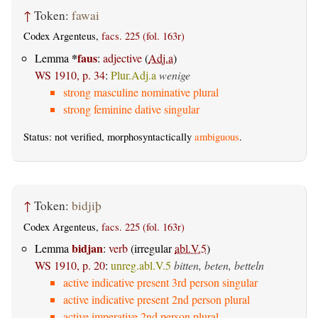
↑
Token:
fawai
Codex Argenteus,
facs. 225 (fol. 163r)
*
faus
Lemma
:
adjective
(
Adj.a
)
WS 1910, p. 34
:
Plur.Adj.a
wenige
strong masculine nominative plural
strong feminine dative singular
Status: not verified, morphosyntactically
ambiguous
.
↑
Token:
bidjiþ
Codex Argenteus,
facs. 225 (fol. 163r)
bidjan
Lemma
:
verb
(irregular
abl.V.5
)
WS 1910, p. 20
:
unreg.abl.V.5
bitten, beten, betteln
active indicative present 3rd person singular
active indicative present 2nd person plural
active imperative 2nd person plural