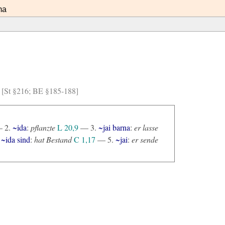
ma
s) [St §216; BE §185-188]
 2.
~ida
:
pflanzte
L 20,9
— 3.
~jai barna
:
er lasse
.
~ida sind
:
hat Bestand
C 1,17
— 5.
~jai
:
er sende