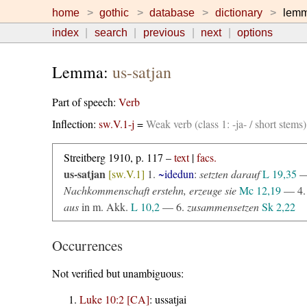
home
gothic
database
dictionary
lem
index
search
previous
next
options
Lemma:
us-satjan
Part of speech:
Verb
Inflection:
sw.V.1-j
=
Weak verb (class 1: -ja- / short stem
Streitberg 1910, p. 117 –
text
|
facs.
us-satjan
[sw.V.1]
1.
~idedun
:
setzten darauf
L 19,35
—
Nachkommenschaft erstehn, erzeuge sie
Mc 12,19
— 4
aus
in m. Akk.
L 10,2
— 6.
zusammensetzen
Sk 2,22
Occurrences
Not verified but unambiguous:
Luke 10:2 [CA]
:
ussatjai