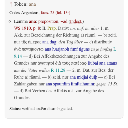
↑
Token:
ana
Codex Argenteus,
facs. 25 (fol. 13r)
ana
Lemma
:
preposition, +ad
(
Indecl.
)
WS 1910, p. 8
:
II.
Präp.
Dativ
:
an, auf, in, über
1.
m.
Akk. zur Bezeichnung der Richtung
a)
räuml.
— b)
zeitl.
nur
ana dag
:
den Tag über
— c)
distributiv
τῆς ἡμέρας
·
ana ƕarjanoh fimf tiguns
zu je fünfzig
L
ἀνὰ πεντήκοντα
9,14
— d) Bei Affektbezeichnungen zur Angabe des
Grundes nur
·
liubai ana attans
ἀγαπητοὶ διὰ τοὺς πατέρας
um der Väter willen
R 11,28
— 2.
m. Dat. zur Bez. der
Ruhe
a)
räuml.
— b)
zeitl.
nur
ana midjai dulþ
— c) Bei
Zahlangaben nur
ana spaurdim fimftaihunim
:
gegen 15 St.
— d) Bei Verben des Affekts u.ä. zur Angabe des
Grundes
Status:
verified
and/or disambiguated.