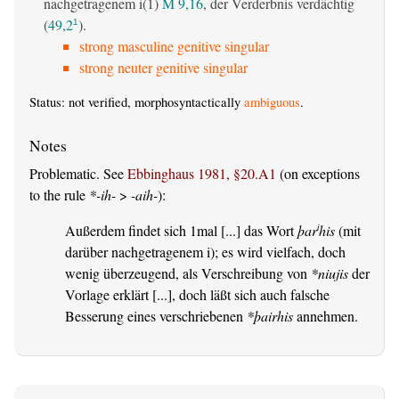
nachgetragenem i(1)
M 9,16
, der Verderbnis verdächtig
(
49,2
).
1
strong masculine genitive singular
strong neuter genitive singular
Status: not verified, morphosyntactically
ambiguous
.
Problematic. See
Ebbinghaus 1981, §20.A1
(on exceptions
to the rule
*-ih-
>
-aih-
):
Außerdem findet sich 1mal [...] das Wort
þar
his
(mit
i
darüber nachgetragenem i); es wird vielfach, doch
wenig überzeugend, als Verschreibung von
*niujis
der
Vorlage erklärt [...], doch läßt sich auch falsche
Besserung eines verschriebenen
*þairhis
annehmen.