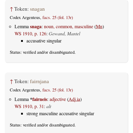
↑
Token:
snagan
Codex Argenteus,
facs. 25 (fol. 13r)
snaga
Lemma
:
noun, common, masculine
(
Mn
)
WS 1910, p. 126
:
Gewand, Mantel
accusative singular
Status:
verified
and/or disambiguated.
↑
Token:
fairnjana
Codex Argenteus,
facs. 25 (fol. 13r)
*
fairneis
Lemma
:
adjective
(
Adj.ia
)
WS 1910, p. 31
:
alt
strong masculine accusative singular
Status:
verified
and/or disambiguated.