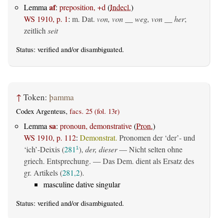
af
Lemma
:
preposition, +d
(
Indecl.
)
WS 1910, p. 1
:
m. Dat.
von, von __ weg, von __ her
;
zeitlich
seit
Status:
verified
and/or disambiguated.
↑
Token:
þamma
Codex Argenteus,
facs. 25 (fol. 13r)
sa
Lemma
:
pronoun, demonstrative
(
Pron.
)
WS 1910, p. 112
:
Demonstrat.
Pronomen der ‘der’- und
‘ich’-Deixis (
281
),
der, dieser
— Nicht selten ohne
1
griech. Entsprechung. — Das Dem. dient als Ersatz des
gr. Artikels (
281,2
).
masculine dative singular
Status:
verified
and/or disambiguated.