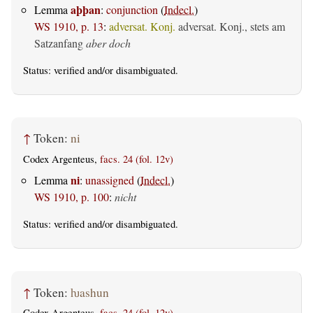
aþþan
Lemma
:
conjunction
(
Indecl.
)
WS 1910, p. 13
:
adversat. Konj.
adversat. Konj., stets am
Satzanfang
aber doch
Status:
verified
and/or disambiguated.
↑
Token:
ni
Codex Argenteus,
facs. 24 (fol. 12v)
ni
Lemma
:
unassigned
(
Indecl.
)
WS 1910, p. 100
:
nicht
Status:
verified
and/or disambiguated.
↑
Token:
ƕashun
Codex Argenteus,
facs. 24 (fol. 12v)