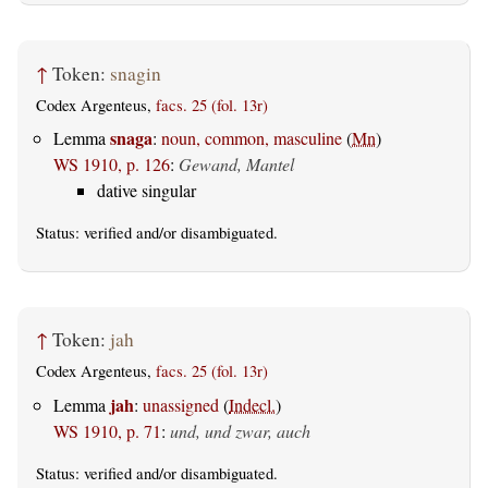
↑
Token:
snagin
Codex Argenteus,
facs. 25 (fol. 13r)
snaga
Lemma
:
noun, common, masculine
(
Mn
)
WS 1910, p. 126
:
Gewand, Mantel
dative singular
Status:
verified
and/or disambiguated.
↑
Token:
jah
Codex Argenteus,
facs. 25 (fol. 13r)
jah
Lemma
:
unassigned
(
Indecl.
)
WS 1910, p. 71
:
und, und zwar, auch
Status:
verified
and/or disambiguated.