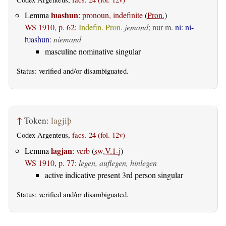
ƕashun
Lemma
:
pronoun, indefinite
(
Pron.
)
WS 1910, p. 62
:
Indefin. Pron.
jemand
; nur m.
ni
:
ni-
ƕashun
:
niemand
masculine nominative singular
Status:
verified
and/or disambiguated.
↑
Token:
lagjiþ
Codex Argenteus,
facs. 24 (fol. 12v)
lagjan
Lemma
:
verb
(
sw.V.1-j
)
WS 1910, p. 77
:
legen, auflegen, hinlegen
active indicative present 3rd person singular
Status:
verified
and/or disambiguated.