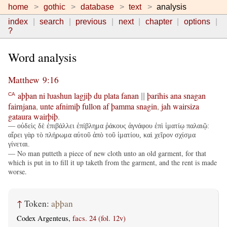
home
gothic
database
text
analysis
index
search
previous
next
chapter
options
?
Word analysis
Matthew 9:16
aþþan
ni
ƕashun
lagjiþ
du
plata
fanan
þarihis
ana
snagan
CA
||
fairnjana
,
unte
afnimiþ
fullon
af
þamma
snagin
,
jah
wairsiza
gataura
wairþiþ
.
— οὐδεὶς δὲ ἐπιβάλλει ἐπίβλημα ῥάκους ἀγνάφου ἐπὶ ἱματίῳ παλαιῷ:
αἴρει γὰρ τὸ πλήρωμα αὐτοῦ ἀπὸ τοῦ ἱματίου, καὶ χεῖρον σχίσμα
γίνεται.
— No man putteth a piece of new cloth unto an old garment, for that
which is put in to fill it up taketh from the garment, and the rent is made
worse.
↑
Token:
aþþan
Codex Argenteus,
facs. 24 (fol. 12v)