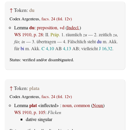
↑
Token:
du
Codex Argenteus,
facs. 24 (fol. 12v)
du
Lemma
:
preposition, +d
(
Indecl.
)
WS 1910, p. 28
:
II.
Präp.
1.
räumlich
zu
— 2.
zeitlich
zu,
für, in
— 3.
übertragen
— 4. Fälschlich steht
du
m. Akk.
für
bi
m. Akk.
C 4,10
AB
4,13
AB
; vielleicht
J 16,32
.
Status:
verified
and/or disambiguated.
↑
Token:
plata
Codex Argenteus,
facs. 24 (fol. 12v)
plat
Lemma
<inflected> :
noun, common
(
Noun
)
WS 1910, p. 105
:
Flicken
dative singular