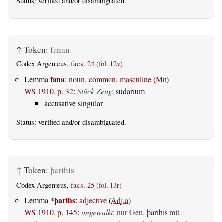
Status:
verified
and/or disambiguated.
↑
Token:
fanan
Codex Argenteus,
facs. 24 (fol. 12v)
fana
Lemma
:
noun, common, masculine
(
Mn
)
WS 1910, p. 32
:
Stück Zeug
;
sudarium
accusative singular
Status:
verified
and/or disambiguated.
↑
Token:
þarihis
Codex Argenteus,
facs. 25 (fol. 13r)
*
þarihs
Lemma
:
adjective
(
Adj.a
)
WS 1910, p. 145
:
ungewalkt
: nur Gen.
þarihis
mit