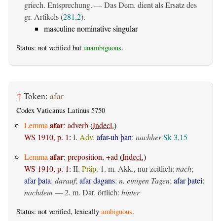
griech. Entsprechung. — Das Dem. dient als Ersatz des
gr. Artikels (
281,2
).
masculine nominative singular
Status: not verified but
unambiguous
.
↑
Token:
afar
Codex Vaticanus Latinus 5750
afar
Lemma
:
adverb
(
Indecl.
)
WS 1910, p. 1
:
I.
Adv.
afar-uh þan
:
nachher
Sk 3,15
afar
Lemma
:
preposition, +ad
(
Indecl.
)
WS 1910, p. 1
:
II.
Präp.
1.
m. Akk., nur zeitlich
:
nach
;
afar þata
:
darauf
;
afar dagans
:
n. einigen Tagen
;
afar þatei
:
nachdem
— 2.
m. Dat. örtlich
:
hinter
Status: not verified, lexically
ambiguous
.