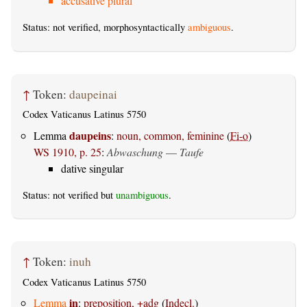
accusative plural
Status: not verified, morphosyntactically
ambiguous
.
↑
Token:
daupeinai
Codex Vaticanus Latinus 5750
daupeins
Lemma
:
noun, common, feminine
(
Fi-o
)
WS 1910, p. 25
:
Abwaschung
—
Taufe
dative singular
Status: not verified but
unambiguous
.
↑
Token:
inuh
Codex Vaticanus Latinus 5750
in
Lemma
:
preposition, +adg
(
Indecl.
)