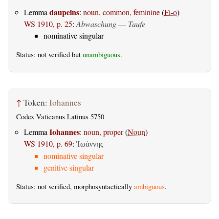
daupeins
Lemma
:
noun, common, feminine
(
Fi-o
)
WS 1910, p. 25
:
Abwaschung
—
Taufe
nominative singular
Status: not verified but
unambiguous
.
↑
Token:
Iohannes
Codex Vaticanus Latinus 5750
Iohannes
Lemma
:
noun, proper
(
Noun
)
WS 1910, p. 69
:
Ἰωάννης
nominative singular
genitive singular
Status: not verified, morphosyntactically
ambiguous
.