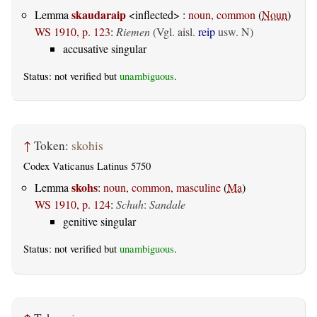
skaudaraip
Lemma
<inflected> :
noun, common
(
Noun
)
WS 1910, p. 123
:
Riemen
(Vgl. aisl.
reip
usw. N)
accusative singular
Status: not verified but
unambiguous
.
↑
Token:
skohis
Codex Vaticanus Latinus 5750
skohs
Lemma
:
noun, common, masculine
(
Ma
)
WS 1910, p. 124
:
Schuh
:
Sandale
genitive singular
Status: not verified but
unambiguous
.