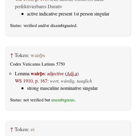
perfektivierbares Durativ
active indicative present 1st person singular
Status:
verified
and/or disambiguated.
↑
Token:
wairþs
Codex Vaticanus Latinus 5750
wairþs
Lemma
:
adjective
(
Adj.a
)
WS 1910, p. 167
:
wert, würdig, tauglich
strong masculine nominative singular
Status: not verified but
unambiguous
.
↑
Token:
ei