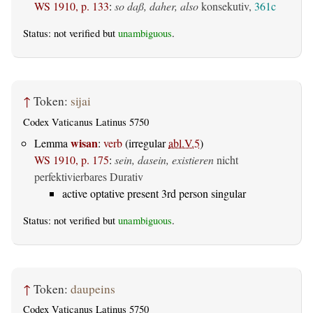
WS 1910, p. 133
:
so daß, daher, also
konsekutiv,
361c
Status: not verified but
unambiguous
.
↑
Token:
sijai
Codex Vaticanus Latinus 5750
wisan
Lemma
:
verb
(irregular
abl.V.5
)
WS 1910, p. 175
:
sein, dasein, existieren
nicht
perfektivierbares Durativ
active optative present 3rd person singular
Status: not verified but
unambiguous
.
↑
Token:
daupeins
Codex Vaticanus Latinus 5750