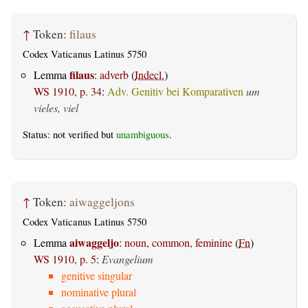
↑
Token:
filaus
Codex Vaticanus Latinus 5750
filaus
Lemma
:
adverb
(
Indecl.
)
WS 1910, p. 34
:
Adv. Genitiv bei Komparativen
um
vieles, viel
Status: not verified but
unambiguous
.
↑
Token:
aiwaggeljons
Codex Vaticanus Latinus 5750
aiwaggeljo
Lemma
:
noun, common, feminine
(
Fn
)
WS 1910, p. 5
:
Evangelium
genitive singular
nominative plural