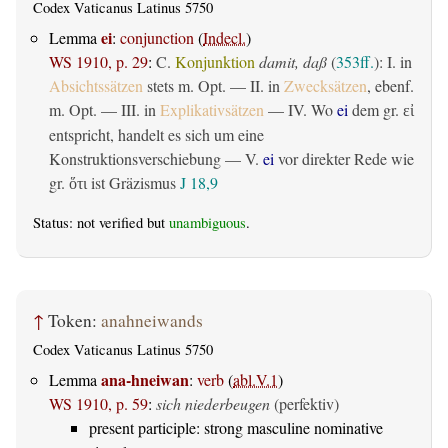
Codex Vaticanus Latinus 5750
ei
Lemma
:
conjunction
(
Indecl.
)
WS 1910, p. 29
:
C.
Konjunktion
damit, daß
(
353ff.
): I. in
Absichtssätzen
stets m. Opt. — II. in
Zwecksätzen
, ebenf.
m. Opt. — III. in
Explikativsätzen
— IV. Wo
ei
dem gr.
εἰ
entspricht, handelt es sich um eine
Konstruktionsverschiebung — V.
ei
vor direkter Rede wie
gr.
ist Gräzismus
J 18,9
ὅτι
Status: not verified but
unambiguous
.
↑
Token:
anahneiwands
Codex Vaticanus Latinus 5750
ana-hneiwan
Lemma
:
verb
(
abl.V.1
)
WS 1910, p. 59
:
sich niederbeugen
(perfektiv)
present participle: strong masculine nominative