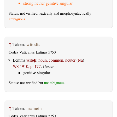
strong neuter genitive singular
Status: not verified, lexically and morphosyntactically
ambiguous
.
↑
Token:
witodis
Codex Vaticanus Latinus 5750
witoþ
Lemma
:
noun, common, neuter
(
Na
)
WS 1910, p. 177
:
Gesetz
genitive singular
Status: not verified but
unambiguous
.
↑
Token:
hrainein
Codex Vaticanus Latinus 5750