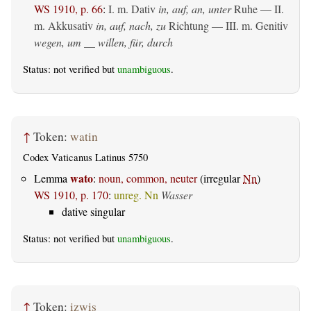
WS 1910, p. 66
:
I.
m. Dativ
in, auf, an, unter
Ruhe — II.
m. Akkusativ
in, auf, nach, zu
Richtung — III.
m. Genitiv
wegen, um __ willen, für, durch
Status: not verified but
unambiguous
.
↑
Token:
watin
Codex Vaticanus Latinus 5750
wato
Lemma
:
noun, common, neuter
(irregular
Nn
)
WS 1910, p. 170
:
unreg. Nn
Wasser
dative singular
Status: not verified but
unambiguous
.
↑
Token:
izwis