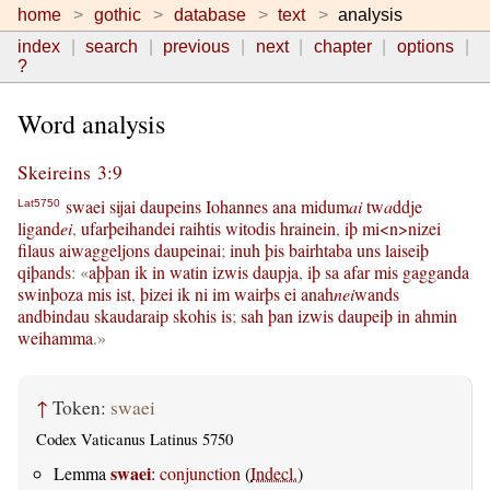
home
gothic
database
text
analysis
index
search
previous
next
chapter
options
?
Word analysis
Skeireins 3:9
swaei
sijai
daupeins
Iohannes
ana
midum
ai
tw
a
ddje
Lat5750
ligand
ei
,
ufarþeihandei
raihtis
witodis
hrainein
,
iþ
mi<n>nizei
filaus
aiwaggeljons
daupeinai
;
inuh
þis
bairhtaba
uns
laiseiþ
qiþands
: «
aþþan
ik
in
watin
izwis
daupja
,
iþ
sa
afar
mis
gagganda
swinþoza
mis
ist
,
þizei
ik
ni
im
wairþs
ei
anah
nei
wands
andbindau
skaudaraip
skohis
is
;
sah
þan
izwis
daupeiþ
in
ahmin
weihamma
.»
↑
Token:
swaei
Codex Vaticanus Latinus 5750
swaei
Lemma
:
conjunction
(
Indecl.
)