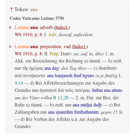
↑
Token:
ana
Codex Vaticanus Latinus 5750
ana
Lemma
:
adverb
(
Indecl.
)
WS 1910, p. 8
:
I.
Adv.
darauf, außerdem
ana
Lemma
:
preposition, +ad
(
Indecl.
)
WS 1910, p. 8
:
II.
Präp.
Dativ
:
an, auf, in, über
1.
m.
Akk. zur Bezeichnung der Richtung
a)
räuml.
— b)
zeitl.
nur
ana dag
:
den Tag über
— c)
distributiv
τῆς ἡμέρας
·
ana ƕarjanoh fimf tiguns
zu je fünfzig
L
ἀνὰ πεντήκοντα
9,14
— d) Bei Affektbezeichnungen zur Angabe des
Grundes nur
·
liubai ana attans
ἀγαπητοὶ διὰ τοὺς πατέρας
um der Väter willen
R 11,28
— 2.
m. Dat. zur Bez. der
Ruhe
a)
räuml.
— b)
zeitl.
nur
ana midjai dulþ
— c) Bei
Zahlangaben nur
ana spaurdim fimftaihunim
:
gegen 15 St.
— d) Bei Verben des Affekts u.ä. zur Angabe des
Grundes