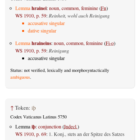
hrainei
Lemma
:
noun, common, feminine
(
Fn
)
WS 1910, p. 59
:
Reinheit, wohl auch Reinigung
accusative singular
dative singular
hraineins
Lemma
:
noun, common, feminine
(
Fi-o
)
WS 1910, p. 59
:
Reinigung
accusative singular
Status: not verified, lexically and morphosyntactically
ambiguous
.
↑
Token:
iþ
Codex Vaticanus Latinus 5750
iþ
Lemma
:
conjunction
(
Indecl.
)
WS 1910, p. 69
:
1. Konj., stets an der Spitze des Satzes