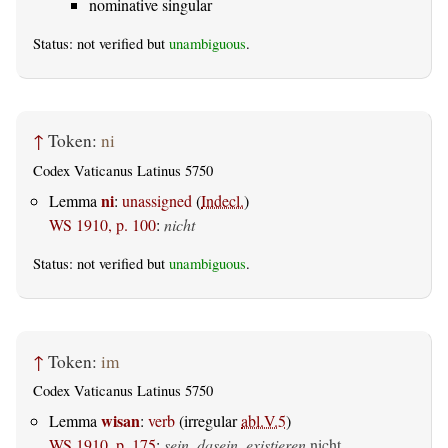
nominative singular
Status: not verified but
unambiguous
.
↑
Token:
ni
Codex Vaticanus Latinus 5750
ni
Lemma
:
unassigned
(
Indecl.
)
WS 1910, p. 100
:
nicht
Status: not verified but
unambiguous
.
↑
Token:
im
Codex Vaticanus Latinus 5750
wisan
Lemma
:
verb
(irregular
abl.V.5
)
WS 1910, p. 175
:
sein, dasein, existieren
nicht