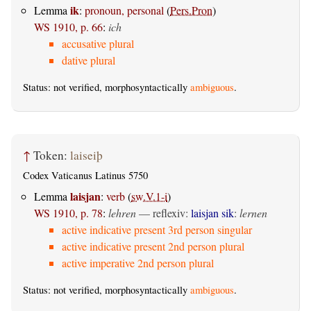
ik
Lemma
:
pronoun, personal
(
Pers.Pron
)
WS 1910, p. 66
:
ich
accusative plural
dative plural
Status: not verified, morphosyntactically
ambiguous
.
↑
Token:
laiseiþ
Codex Vaticanus Latinus 5750
laisjan
Lemma
:
verb
(
sw.V.1-i
)
WS 1910, p. 78
:
lehren
—
reflexiv
:
laisjan sik
:
lernen
active indicative present 3rd person singular
active indicative present 2nd person plural
active imperative 2nd person plural
Status: not verified, morphosyntactically
ambiguous
.