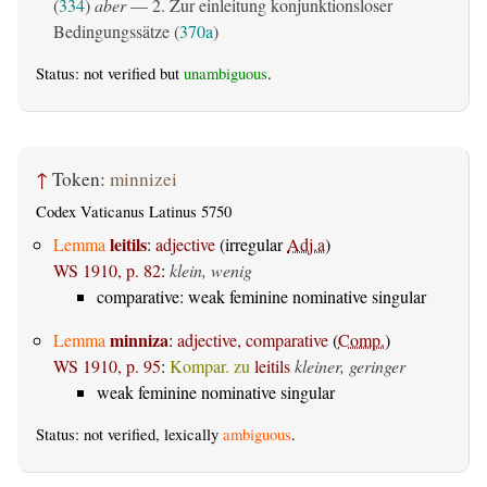
(
334
)
aber
— 2. Zur einleitung konjunktionsloser
Bedingungssätze (
370a
)
Status: not verified but
unambiguous
.
↑
Token:
minnizei
Codex Vaticanus Latinus 5750
leitils
Lemma
:
adjective
(irregular
Adj.a
)
WS 1910, p. 82
:
klein, wenig
comparative: weak feminine nominative singular
minniza
Lemma
:
adjective, comparative
(
Comp.
)
WS 1910, p. 95
:
Kompar. zu
leitils
kleiner, geringer
weak feminine nominative singular
Status: not verified, lexically
ambiguous
.