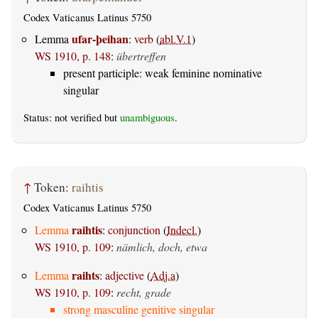
Codex Vaticanus Latinus 5750
ufar-þeihan
Lemma
:
verb
(
abl.V.1
)
WS 1910, p. 148
:
übertreffen
present participle: weak feminine nominative
singular
Status: not verified but
unambiguous
.
↑
Token:
raihtis
Codex Vaticanus Latinus 5750
raihtis
Lemma
:
conjunction
(
Indecl.
)
WS 1910, p. 109
:
nämlich, doch, etwa
raihts
Lemma
:
adjective
(
Adj.a
)
WS 1910, p. 109
:
recht, grade
strong masculine genitive singular