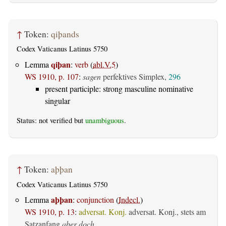
↑
Token:
qiþands
Codex Vaticanus Latinus 5750
qiþan
Lemma
:
verb
(
abl.V.5
)
WS 1910, p. 107
:
sagen
perfektives Simplex,
296
present participle: strong masculine nominative
singular
Status: not verified but
unambiguous
.
↑
Token:
aþþan
Codex Vaticanus Latinus 5750
aþþan
Lemma
:
conjunction
(
Indecl.
)
WS 1910, p. 13
:
adversat. Konj.
adversat. Konj., stets am
Satzanfang
aber doch