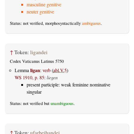
masculine genitive
neuter genitive
Status: not verified, morphosyntactically
ambiguous
.
↑
Token:
ligandei
Codex Vaticanus Latinus 5750
ligan
Lemma
:
verb
(
abl.V.5
)
WS 1910, p. 85
:
liegen
present participle: weak feminine nominative
singular
Status: not verified but
unambiguous
.
↑
Token:
ufarþeihandei