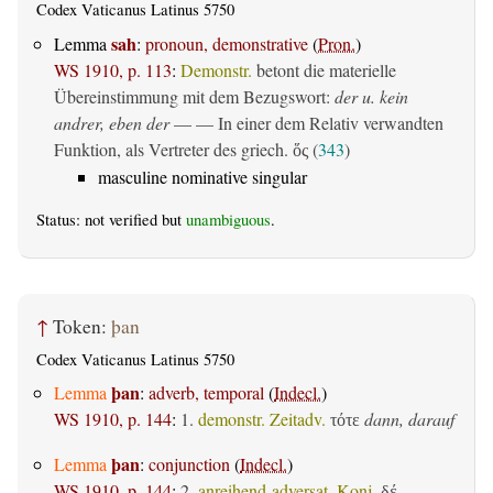
Codex Vaticanus Latinus 5750
sah
Lemma
:
pronoun, demonstrative
(
Pron.
)
WS 1910, p. 113
:
Demonstr.
betont die materielle
Übereinstimmung mit dem Bezugswort:
der u. kein
andrer, eben der
— — In einer dem Relativ verwandten
Funktion, als Vertreter des griech.
(
343
)
ὅς
masculine nominative singular
Status: not verified but
unambiguous
.
↑
Token:
þan
Codex Vaticanus Latinus 5750
þan
Lemma
:
adverb, temporal
(
Indecl.
)
WS 1910, p. 144
:
1.
demonstr. Zeitadv.
dann, darauf
τότε
þan
Lemma
:
conjunction
(
Indecl.
)
WS 1910, p. 144
:
2.
anreihend-adversat. Konj.
δέ