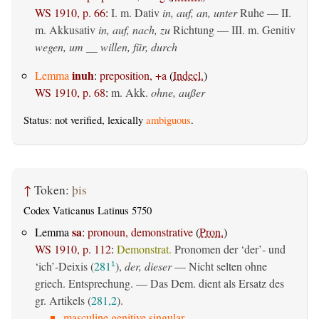
WS 1910, p. 66
:
I.
m. Dativ
in, auf, an, unter
Ruhe — II.
m. Akkusativ
in, auf, nach, zu
Richtung — III.
m. Genitiv
wegen, um __ willen, für, durch
inuh
Lemma
:
preposition, +a
(
Indecl.
)
WS 1910, p. 68
:
m. Akk.
ohne, außer
Status: not verified, lexically
ambiguous
.
↑
Token:
þis
Codex Vaticanus Latinus 5750
sa
Lemma
:
pronoun, demonstrative
(
Pron.
)
WS 1910, p. 112
:
Demonstrat.
Pronomen der ‘der’- und
‘ich’-Deixis (
281
),
der, dieser
— Nicht selten ohne
1
griech. Entsprechung. — Das Dem. dient als Ersatz des
gr. Artikels (
281,2
).
masculine genitive singular