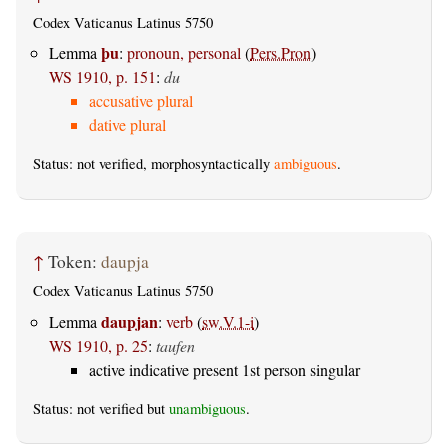
Codex Vaticanus Latinus 5750
þu
Lemma
:
pronoun, personal
(
Pers.Pron
)
WS 1910, p. 151
:
du
accusative plural
dative plural
Status: not verified, morphosyntactically
ambiguous
.
↑
Token:
daupja
Codex Vaticanus Latinus 5750
daupjan
Lemma
:
verb
(
sw.V.1-i
)
WS 1910, p. 25
:
taufen
active indicative present 1st person singular
Status: not verified but
unambiguous
.