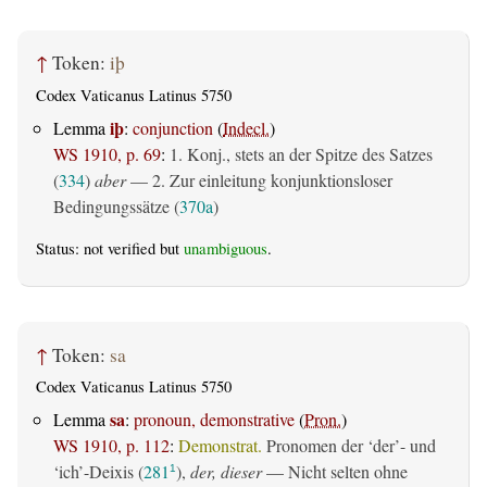
↑
Token:
iþ
Codex Vaticanus Latinus 5750
iþ
Lemma
:
conjunction
(
Indecl.
)
WS 1910, p. 69
:
1. Konj., stets an der Spitze des Satzes
(
334
)
aber
— 2. Zur einleitung konjunktionsloser
Bedingungssätze (
370a
)
Status: not verified but
unambiguous
.
↑
Token:
sa
Codex Vaticanus Latinus 5750
sa
Lemma
:
pronoun, demonstrative
(
Pron.
)
WS 1910, p. 112
:
Demonstrat.
Pronomen der ‘der’- und
‘ich’-Deixis (
281
),
der, dieser
— Nicht selten ohne
1