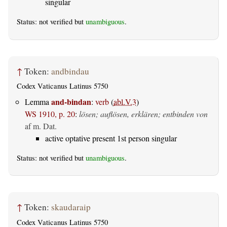
singular
Status: not verified but
unambiguous
.
↑
Token:
andbindau
Codex Vaticanus Latinus 5750
and-bindan
Lemma
:
verb
(
abl.V.3
)
WS 1910, p. 20
:
lösen; auflösen, erklären; entbinden von
af m. Dat.
active optative present 1st person singular
Status: not verified but
unambiguous
.
↑
Token:
skaudaraip
Codex Vaticanus Latinus 5750