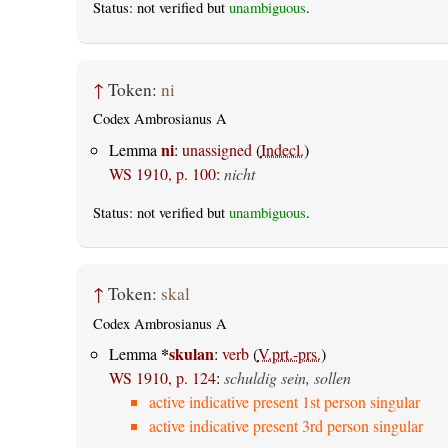
Status: not verified but
unambiguous
.
↑
Token:
ni
Codex Ambrosianus A
ni
Lemma
:
unassigned
(
Indecl.
)
WS 1910, p. 100
:
nicht
Status: not verified but
unambiguous
.
↑
Token:
skal
Codex Ambrosianus A
*
skulan
Lemma
:
verb
(
V.prt.-prs.
)
WS 1910, p. 124
:
schuldig sein, sollen
active indicative present 1st person singular
active indicative present 3rd person singular