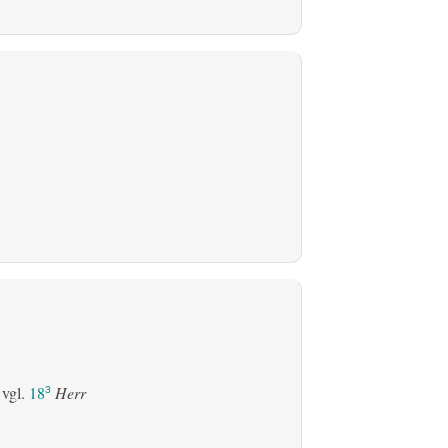
 vgl.
18
Herr
3