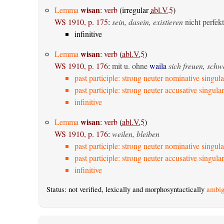
wisan
Lemma
:
verb
(irregular
abl.V.5
)
WS 1910, p. 175
:
sein, dasein, existieren
nicht perfekt
infinitive
wisan
Lemma
:
verb
(
abl.V.5
)
WS 1910, p. 176
:
mit u. ohne
waila
sich freuen, sch
past participle: strong neuter nominative singula
past participle: strong neuter accusative singular
infinitive
wisan
Lemma
:
verb
(
abl.V.5
)
WS 1910, p. 176
:
weilen, bleiben
past participle: strong neuter nominative singula
past participle: strong neuter accusative singular
infinitive
Status: not verified, lexically and morphosyntactically
ambig