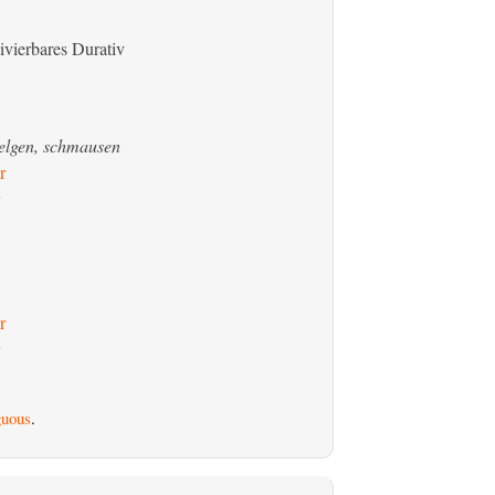
ivierbares Durativ
welgen, schmausen
r
r
uous
.