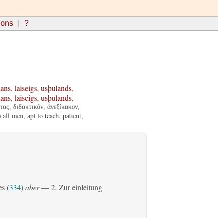
ions
?
lans
,
laiseigs
,
usþulands
,
lans
,
laiseigs
,
usþulands
,
τας, διδακτικόν, ἀνεξίκακον,
all men, apt to teach, patient,
es (
334
)
aber
— 2. Zur einleitung