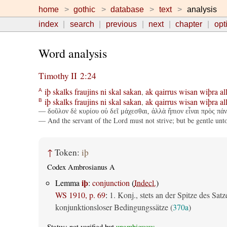
home
gothic
database
text
analysis
index
search
previous
next
chapter
opt
Word analysis
Timothy II 2:24
iþ
skalks
fraujins
ni
skal
sakan
,
ak
qairrus
wisan
wiþra
al
A
iþ
skalks
fraujins
ni
skal
sakan
,
ak
qairrus
wisan
wiþra
al
B
— δοῦλον δὲ κυρίου οὐ δεῖ μάχεσθαι, ἀλλὰ ἤπιον εἶναι πρὸς πάν
— And the servant of the Lord must not strive; but be gentle unto 
↑
Token:
iþ
Codex Ambrosianus A
iþ
Lemma
:
conjunction
(
Indecl.
)
WS 1910, p. 69
:
1. Konj., stets an der Spitze des Satz
konjunktionsloser Bedingungssätze (
370a
)
Status: not verified but
unambiguous
.