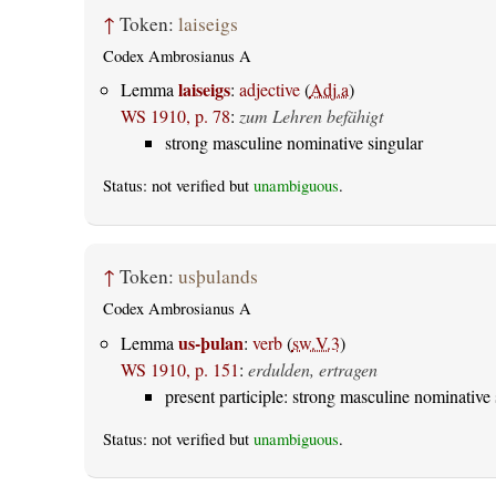
↑
Token:
laiseigs
Codex Ambrosianus A
laiseigs
Lemma
:
adjective
(
Adj.a
)
WS 1910, p. 78
:
zum Lehren befähigt
strong masculine nominative singular
Status: not verified but
unambiguous
.
↑
Token:
usþulands
Codex Ambrosianus A
us-þulan
Lemma
:
verb
(
sw.V.3
)
WS 1910, p. 151
:
erdulden, ertragen
present participle: strong masculine nominative 
Status: not verified but
unambiguous
.