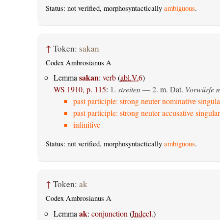
Status: not verified, morphosyntactically
ambiguous
.
↑
Token:
sakan
Codex Ambrosianus A
sakan
Lemma
:
verb
(
abl.V.6
)
WS 1910, p. 115
:
1.
streiten
— 2.
m. Dat.
Vorwürfe m
past participle: strong neuter nominative singula
past participle: strong neuter accusative singular
infinitive
Status: not verified, morphosyntactically
ambiguous
.
↑
Token:
ak
Codex Ambrosianus A
ak
Lemma
:
conjunction
(
Indecl.
)