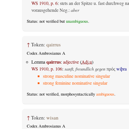
WS 1910, p. 6
:
stets an der Spitze u. fast durchweg n
vorausgehende Neg.:
aber
Status: not verified but
unambiguous
.
↑
Token:
qairrus
Codex Ambrosianus A
qairrus
Lemma
:
adjective
(
Adj.u
)
WS 1910, p. 106
:
sanft, freundlich gegen
wiþra
πρός
strong masculine nominative singular
strong feminine nominative singular
Status: not verified, morphosyntactically
ambiguous
.
↑
Token:
wisan
Codex Ambrosianus A