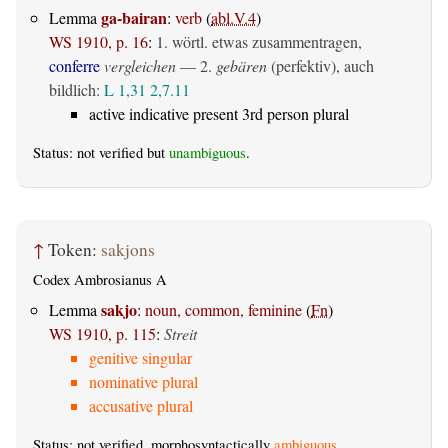
ga-bairan
Lemma
:
verb
(
abl.V.4
)
WS 1910, p. 16
:
1. wörtl. etwas zusammentragen,
conferre
vergleichen
— 2.
gebären
(perfektiv)
, auch
bildlich:
L 1,31
2,7.11
active indicative present 3rd person plural
Status: not verified but
unambiguous
.
↑
Token:
sakjons
Codex Ambrosianus A
sakjo
Lemma
:
noun, common, feminine
(
Fn
)
WS 1910, p. 115
:
Streit
genitive singular
nominative plural
accusative plural
Status: not verified, morphosyntactically
ambiguous
.