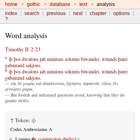
home
gothic
database
text
analysis
index
search
previous
next
chapter
options
?
Word analysis
Timothy II 2:23
iþ
þos
dwalons
jah
untalons
soknins
biwandei
,
witands
þatei
A
gabairand
sakjons
.
iþ
þos
dwalons
jah
untalons
soknins
biwandei
,
witands
þatei
B
gabairand
sakjons
.
— τὰς δὲ μωρὰς καὶ ἀπαιδεύτους ζητήσεις παραιτοῦ, εἰδὼς ὅτι
γεννῶσιν μάχας:
— But foolish and unlearned questions avoid, knowing that they do
gender strifes.
↑
Token:
iþ
Codex Ambrosianus A
iþ
Lemma
:
conjunction
(
Indecl.
)