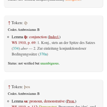
↑
Token:
iþ
Codex Ambrosianus B
iþ
Lemma
:
conjunction
(
Indecl.
)
WS 1910, p. 69
:
1. Konj., stets an der Spitze des Satzes
(
334
)
aber
— 2. Zur einleitung konjunktionsloser
Bedingungssätze (
370a
)
Status: not verified but
unambiguous
.
↑
Token:
þos
Codex Ambrosianus B
sa
Lemma
:
pronoun, demonstrative
(
Pron.
)
WS 1910, p. 112
:
Demonstrat.
Pronomen der ‘der’- und