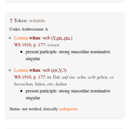
↑
Token:
witands
Codex Ambrosianus A
witan
Lemma
:
verb
(
V.prt.-prs.
)
WS 1910, p. 177
:
wissen
present participle: strong masculine nominative
singular
witan
Lemma
:
verb
(
sw.V.3
)
WS 1910, p. 177
:
m. Dat.
auf etw. sehn, acht geben, es
bewachen, hüten, etw. halten
present participle: strong masculine nominative
singular
Status: not verified, lexically
ambiguous
.