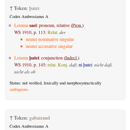
↑
Token:
þatei
Codex Ambrosianus A
saei
Lemma
:
pronoun, relative
(
Pron.
)
WS 1910, p. 113
:
Relat.
der
neuter nominative singular
neuter accusative singular
þatei
Lemma
:
conjunction
(
Indecl.
)
WS 1910, p. 145
:
relat. Konj.
daß
;
ni þatei
:
nicht daß,
nicht als ob
Status: not verified, lexically and morphosyntactically
ambiguous
.
↑
Token:
gabairand
Codex Ambrosianus A