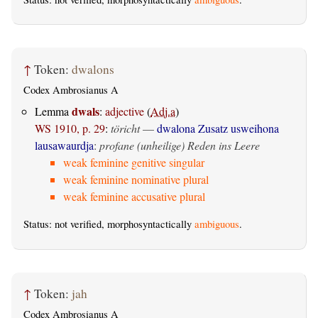
↑
Token:
dwalons
Codex Ambrosianus A
dwals
Lemma
:
adjective
(
Adj.a
)
WS 1910, p. 29
:
töricht
—
dwalona Zusatz usweihona
lausawaurdja
:
profane (unheilige) Reden ins Leere
weak feminine genitive singular
weak feminine nominative plural
weak feminine accusative plural
Status: not verified, morphosyntactically
ambiguous
.
↑
Token:
jah
Codex Ambrosianus A