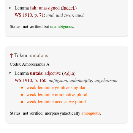
jah
Lemma
:
unassigned
(
Indecl.
)
WS 1910, p. 71
:
und, und zwar, auch
Status: not verified but
unambiguous
.
↑
Token:
untalons
Codex Ambrosianus A
untals
Lemma
:
adjective
(
Adj.a
)
WS 1910, p. 160
:
unfügsam, unbotmäßig, ungehorsam
weak feminine genitive singular
weak feminine nominative plural
weak feminine accusative plural
Status: not verified, morphosyntactically
ambiguous
.