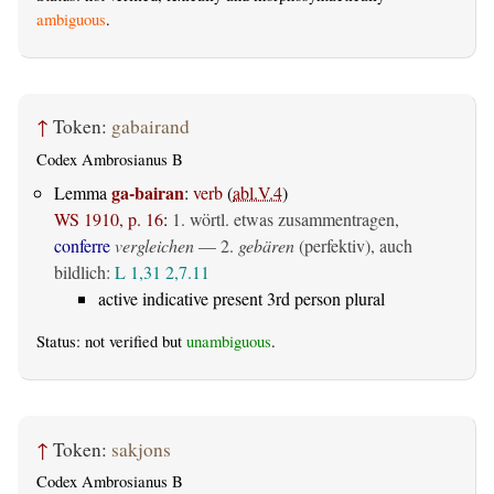
ambiguous
.
↑
Token:
gabairand
Codex Ambrosianus B
ga-bairan
Lemma
:
verb
(
abl.V.4
)
WS 1910, p. 16
:
1. wörtl. etwas zusammentragen,
conferre
vergleichen
— 2.
gebären
(perfektiv)
, auch
bildlich:
L 1,31
2,7.11
active indicative present 3rd person plural
Status: not verified but
unambiguous
.
↑
Token:
sakjons
Codex Ambrosianus B