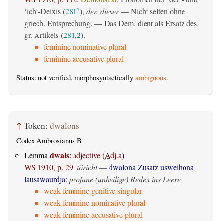
‘ich’-Deixis (
281
),
der, dieser
— Nicht selten ohne
1
griech. Entsprechung. — Das Dem. dient als Ersatz des
gr. Artikels (
281,2
).
feminine nominative plural
feminine accusative plural
Status: not verified, morphosyntactically
ambiguous
.
↑
Token:
dwalons
Codex Ambrosianus B
dwals
Lemma
:
adjective
(
Adj.a
)
WS 1910, p. 29
:
töricht
—
dwalona Zusatz usweihona
lausawaurdja
:
profane (unheilige) Reden ins Leere
weak feminine genitive singular
weak feminine nominative plural
weak feminine accusative plural