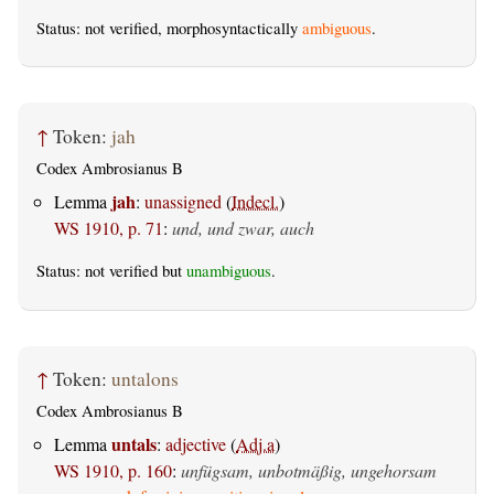
Status: not verified, morphosyntactically
ambiguous
.
↑
Token:
jah
Codex Ambrosianus B
jah
Lemma
:
unassigned
(
Indecl.
)
WS 1910, p. 71
:
und, und zwar, auch
Status: not verified but
unambiguous
.
↑
Token:
untalons
Codex Ambrosianus B
untals
Lemma
:
adjective
(
Adj.a
)
WS 1910, p. 160
:
unfügsam, unbotmäßig, ungehorsam