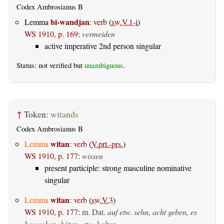
Codex Ambrosianus B
bi-wandjan
Lemma
:
verb
(
sw.V.1-i
)
WS 1910, p. 169
:
vermeiden
active imperative 2nd person singular
Status: not verified but
unambiguous
.
↑
Token:
witands
Codex Ambrosianus B
witan
Lemma
:
verb
(
V.prt.-prs.
)
WS 1910, p. 177
:
wissen
present participle: strong masculine nominative
singular
witan
Lemma
:
verb
(
sw.V.3
)
WS 1910, p. 177
:
m. Dat.
auf etw. sehn, acht geben, es
bewachen, hüten, etw. halten