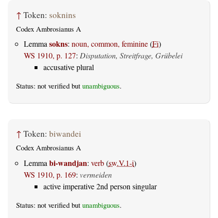
↑
Token:
soknins
Codex Ambrosianus A
sokns
Lemma
:
noun, common, feminine
(
Fi
)
WS 1910, p. 127
:
Disputation, Streitfrage, Grübelei
accusative plural
Status: not verified but
unambiguous
.
↑
Token:
biwandei
Codex Ambrosianus A
bi-wandjan
Lemma
:
verb
(
sw.V.1-i
)
WS 1910, p. 169
:
vermeiden
active imperative 2nd person singular
Status: not verified but
unambiguous
.