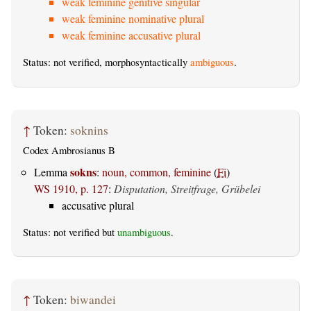
weak feminine genitive singular
weak feminine nominative plural
weak feminine accusative plural
Status: not verified, morphosyntactically
ambiguous
.
↑
Token:
soknins
Codex Ambrosianus B
sokns
Lemma
:
noun, common, feminine
(
Fi
)
WS 1910, p. 127
:
Disputation, Streitfrage, Grübelei
accusative plural
Status: not verified but
unambiguous
.
↑
Token:
biwandei