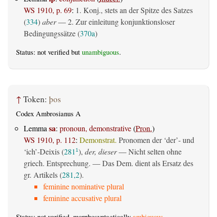
WS 1910, p. 69
:
1. Konj., stets an der Spitze des Satzes
(
334
)
aber
— 2. Zur einleitung konjunktionsloser
Bedingungssätze (
370a
)
Status: not verified but
unambiguous
.
↑
Token:
þos
Codex Ambrosianus A
sa
Lemma
:
pronoun, demonstrative
(
Pron.
)
WS 1910, p. 112
:
Demonstrat.
Pronomen der ‘der’- und
‘ich’-Deixis (
281
),
der, dieser
— Nicht selten ohne
1
griech. Entsprechung. — Das Dem. dient als Ersatz des
gr. Artikels (
281,2
).
feminine nominative plural
feminine accusative plural
Status: not verified, morphosyntactically
ambiguous
.