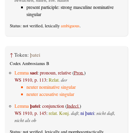
present participle: strong masculine nominative
singular
Status: not verified, lexically
ambiguous
.
↑
Token:
þatei
Codex Ambrosianus B
saei
Lemma
:
pronoun, relative
(
Pron.
)
WS 1910, p. 113
:
Relat.
der
neuter nominative singular
neuter accusative singular
þatei
Lemma
:
conjunction
(
Indecl.
)
WS 1910, p. 145
:
relat. Konj.
daß
;
ni þatei
:
nicht daß,
nicht als ob
Status: not verified, lexically and morphosyntactically