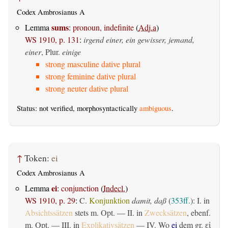
Codex Ambrosianus A
sums
Lemma
:
pronoun, indefinite
(
Adj.a
)
WS 1910, p. 131
:
irgend einer, ein gewisser, jemand,
einer
, Plur.
einige
strong masculine dative plural
strong feminine dative plural
strong neuter dative plural
Status: not verified, morphosyntactically
ambiguous
.
↑
Token:
ei
Codex Ambrosianus A
ei
Lemma
:
conjunction
(
Indecl.
)
WS 1910, p. 29
:
C.
Konjunktion
damit, daß
(
353ff.
): I. in
Absichtssätzen
stets m. Opt. — II. in
Zwecksätzen
, ebenf.
m. Opt. — III. in
Explikativsätzen
— IV. Wo
ei
dem gr.
εἰ