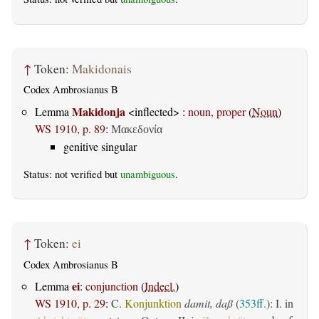
↑
Token:
Makidonais
Codex Ambrosianus B
Makidonja
Lemma
<inflected> :
noun, proper
(
Noun
)
WS 1910, p. 89
:
Μακεδονία
genitive singular
Status: not verified but
unambiguous
.
↑
Token:
ei
Codex Ambrosianus B
ei
Lemma
:
conjunction
(
Indecl.
)
WS 1910, p. 29
:
C.
Konjunktion
damit, daß
(
353ff.
): I. in