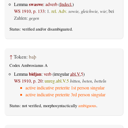
swaswe
Lemma
:
adverb
(
Indecl.
)
WS 1910, p. 133
:
1.
rel. Adv.
sowie, gleichwie, wie
; bei
Zahlen:
gegen
Status:
verified
and/or disambiguated.
↑
Token:
baþ
Codex Ambrosianus A
bidjan
Lemma
:
verb
(irregular
abl.V.5
)
WS 1910, p. 20
:
unreg.abl.V.5
bitten, beten, betteln
active indicative preterite 1st person singular
active indicative preterite 3rd person singular
Status: not verified, morphosyntactically
ambiguous
.