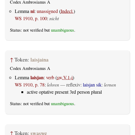
Codex Ambrosianus A
ni
Lemma
:
unassigned
(
Indecl.
)
WS 1910, p. 100
:
nicht
Status: not verified but
unambiguous
.
↑
Token:
laisjaina
Codex Ambrosianus A
laisjan
Lemma
:
verb
(
sw.V.1-i
)
WS 1910, p. 78
:
lehren
—
reflexiv
:
laisjan sik
:
lernen
active optative present 3rd person plural
Status: not verified but
unambiguous
.
↑
Token:
swaswe