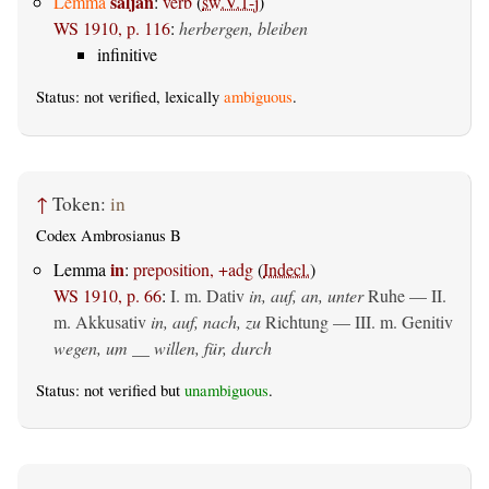
saljan
Lemma
:
verb
(
sw.V.1-j
)
WS 1910, p. 116
:
herbergen, bleiben
infinitive
Status: not verified, lexically
ambiguous
.
↑
Token:
in
Codex Ambrosianus B
in
Lemma
:
preposition, +adg
(
Indecl.
)
WS 1910, p. 66
:
I.
m. Dativ
in, auf, an, unter
Ruhe — II.
m. Akkusativ
in, auf, nach, zu
Richtung — III.
m. Genitiv
wegen, um __ willen, für, durch
Status: not verified but
unambiguous
.