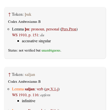
↑
Token:
þuk
Codex Ambrosianus B
þu
Lemma
:
pronoun, personal
(
Pers.Pron
)
WS 1910, p. 151
:
du
accusative singular
Status: not verified but
unambiguous
.
↑
Token:
saljan
Codex Ambrosianus B
saljan
Lemma
:
verb
(
sw.V.1-j
)
WS 1910, p. 116
:
opfern
infinitive