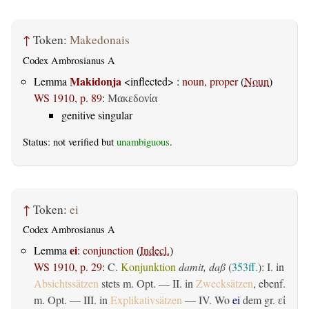
↑
Token:
Makedonais
Codex Ambrosianus A
Makidonja
Lemma
<inflected> :
noun, proper
(
Noun
)
WS 1910, p. 89
:
Μακεδονία
genitive singular
Status: not verified but
unambiguous
.
↑
Token:
ei
Codex Ambrosianus A
ei
Lemma
:
conjunction
(
Indecl.
)
WS 1910, p. 29
:
C.
Konjunktion
damit, daß
(
353ff.
): I. in
Absichtssätzen
stets m. Opt. — II. in
Zwecksätzen
, ebenf.
m. Opt. — III. in
Explikativsätzen
— IV. Wo
ei
dem gr.
εἰ