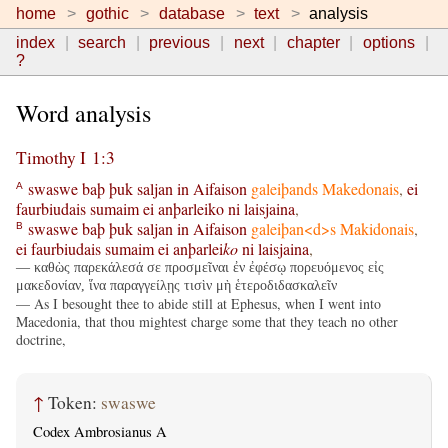
home
gothic
database
text
analysis
index
search
previous
next
chapter
options
?
Word analysis
Timothy I 1:3
swaswe
baþ
þuk
saljan
in
Aifaison
galeiþands
Makedonais
,
ei
A
faurbiudais
sumaim
ei
anþarleiko
ni
laisjaina
,
swaswe
baþ
þuk
saljan
in
Aifaison
galeiþan<d>s
Makidonais
,
B
ei
faurbiudais
sumaim
ei
anþarlei
ko
ni
laisjaina
,
— καθὼς παρεκάλεσά σε προσμεῖναι ἐν ἐφέσῳ πορευόμενος εἰς
μακεδονίαν, ἵνα παραγγείλῃς τισὶν μὴ ἑτεροδιδασκαλεῖν
— As I besought thee to abide still at Ephesus, when I went into
Macedonia, that thou mightest charge some that they teach no other
doctrine,
↑
Token:
swaswe
Codex Ambrosianus A