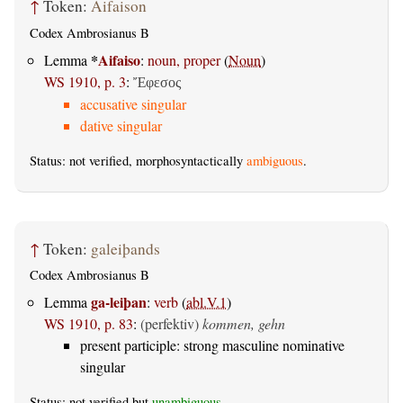
↑
Token:
Aifaison
Codex Ambrosianus B
*
Aifaiso
Lemma
:
noun, proper
(
Noun
)
WS 1910, p. 3
:
Ἔφεσος
accusative singular
dative singular
Status: not verified, morphosyntactically
ambiguous
.
↑
Token:
galeiþands
Codex Ambrosianus B
ga-leiþan
Lemma
:
verb
(
abl.V.1
)
WS 1910, p. 83
:
(perfektiv)
kommen, gehn
present participle: strong masculine nominative
singular
Status: not verified but
unambiguous
.