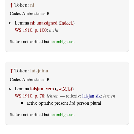
↑
Token:
ni
Codex Ambrosianus B
ni
Lemma
:
unassigned
(
Indecl.
)
WS 1910, p. 100
:
nicht
Status: not verified but
unambiguous
.
↑
Token:
laisjaina
Codex Ambrosianus B
laisjan
Lemma
:
verb
(
sw.V.1-i
)
WS 1910, p. 78
:
lehren
—
reflexiv
:
laisjan sik
:
lernen
active optative present 3rd person plural
Status: not verified but
unambiguous
.