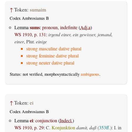
↑
Token:
sumaim
Codex Ambrosianus B
sums
Lemma
:
pronoun, indefinite
(
Adj.a
)
WS 1910, p. 131
:
irgend einer, ein gewisser, jemand,
einer
, Plur.
einige
strong masculine dative plural
strong feminine dative plural
strong neuter dative plural
Status: not verified, morphosyntactically
ambiguous
.
↑
Token:
ei
Codex Ambrosianus B
ei
Lemma
:
conjunction
(
Indecl.
)
WS 1910, p. 29
:
C.
Konjunktion
damit, daß
(
353ff.
): I. in