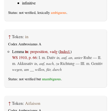
infinitive
Status: not verified, lexically
ambiguous
.
↑
Token:
in
Codex Ambrosianus A
in
Lemma
:
preposition, +adg
(
Indecl.
)
WS 1910, p. 66
:
I.
m. Dativ
in, auf, an, unter
Ruhe — II.
m. Akkusativ
in, auf, nach, zu
Richtung — III.
m. Genitiv
wegen, um __ willen, für, durch
Status: not verified but
unambiguous
.
↑
Token:
Aifaison
Codex Ambrosianus A