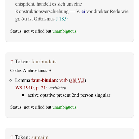
entspricht, handelt es sich um eine
Konstruktionsverschiebung — V.
ei
vor direkter Rede wie
gr.
ist Gräzismus
J 18,9
ὅτι
Status: not verified but
unambiguous
.
↑
Token:
faurbiudais
Codex Ambrosianus A
faur-biudan
Lemma
:
verb
(
abl.V.2
)
WS 1910, p. 21
:
verbieten
active optative present 2nd person singular
Status: not verified but
unambiguous
.
↑
Token:
sumaim