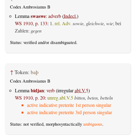
Codex Ambrosianus B
swaswe
Lemma
:
adverb
(
Indecl.
)
WS 1910, p. 133
:
1.
rel. Adv.
sowie, gleichwie, wie
; bei
Zahlen:
gegen
Status:
verified
and/or disambiguated.
↑
Token:
baþ
Codex Ambrosianus B
bidjan
Lemma
:
verb
(irregular
abl.V.5
)
WS 1910, p. 20
:
unreg.abl.V.5
bitten, beten, betteln
active indicative preterite 1st person singular
active indicative preterite 3rd person singular
Status: not verified, morphosyntactically
ambiguous
.