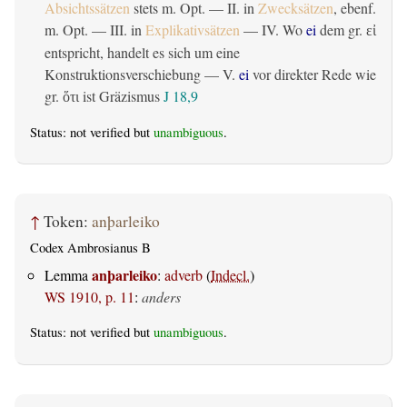
Absichtssätzen
stets m. Opt. — II. in
Zwecksätzen
, ebenf.
m. Opt. — III. in
Explikativsätzen
— IV. Wo
ei
dem gr.
εἰ
entspricht, handelt es sich um eine
Konstruktionsverschiebung — V.
ei
vor direkter Rede wie
gr.
ist Gräzismus
J 18,9
ὅτι
Status: not verified but
unambiguous
.
↑
Token:
anþarleiko
Codex Ambrosianus B
anþarleiko
Lemma
:
adverb
(
Indecl.
)
WS 1910, p. 11
:
anders
Status: not verified but
unambiguous
.