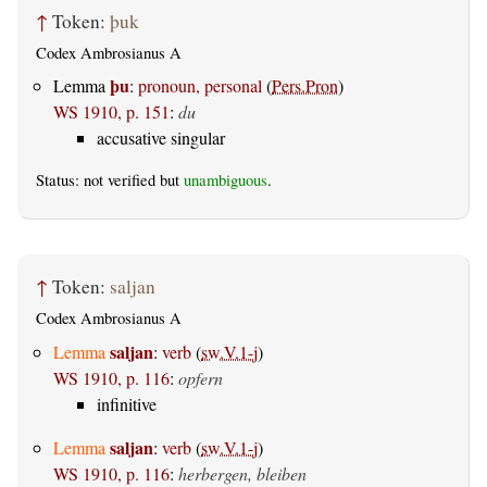
↑
Token:
þuk
Codex Ambrosianus A
þu
Lemma
:
pronoun, personal
(
Pers.Pron
)
WS 1910, p. 151
:
du
accusative singular
Status: not verified but
unambiguous
.
↑
Token:
saljan
Codex Ambrosianus A
saljan
Lemma
:
verb
(
sw.V.1-j
)
WS 1910, p. 116
:
opfern
infinitive
saljan
Lemma
:
verb
(
sw.V.1-j
)
WS 1910, p. 116
:
herbergen, bleiben