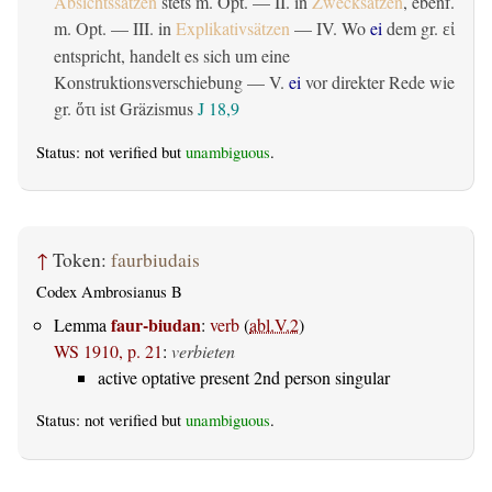
Absichtssätzen
stets m. Opt. — II. in
Zwecksätzen
, ebenf.
m. Opt. — III. in
Explikativsätzen
— IV. Wo
ei
dem gr.
εἰ
entspricht, handelt es sich um eine
Konstruktionsverschiebung — V.
ei
vor direkter Rede wie
gr.
ist Gräzismus
J 18,9
ὅτι
Status: not verified but
unambiguous
.
↑
Token:
faurbiudais
Codex Ambrosianus B
faur-biudan
Lemma
:
verb
(
abl.V.2
)
WS 1910, p. 21
:
verbieten
active optative present 2nd person singular
Status: not verified but
unambiguous
.