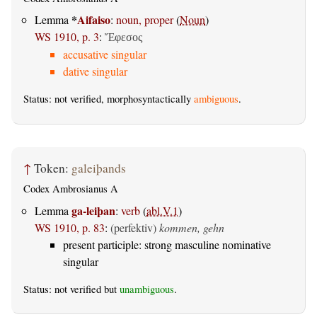
*
Aifaiso
Lemma
:
noun, proper
(
Noun
)
WS 1910, p. 3
:
Ἔφεσος
accusative singular
dative singular
Status: not verified, morphosyntactically
ambiguous
.
↑
Token:
galeiþands
Codex Ambrosianus A
ga-leiþan
Lemma
:
verb
(
abl.V.1
)
WS 1910, p. 83
:
(perfektiv)
kommen, gehn
present participle: strong masculine nominative
singular
Status: not verified but
unambiguous
.