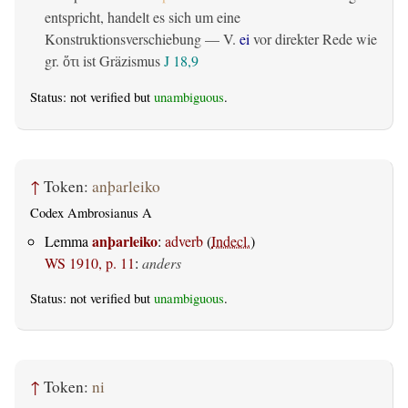
entspricht, handelt es sich um eine
Konstruktionsverschiebung — V.
ei
vor direkter Rede wie
gr.
ist Gräzismus
J 18,9
ὅτι
Status: not verified but
unambiguous
.
↑
Token:
anþarleiko
Codex Ambrosianus A
anþarleiko
Lemma
:
adverb
(
Indecl.
)
WS 1910, p. 11
:
anders
Status: not verified but
unambiguous
.
↑
Token:
ni