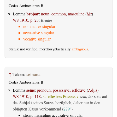
Codex Ambrosianus B
broþar
Lemma
:
noun, common, masculine
(
Mr
)
WS 1910, p. 23
:
Bruder
nominative singular
accusative singular
vocative singular
Status: not verified, morphosyntactically
ambiguous
.
↑
Token:
seinana
Codex Ambrosianus B
seins
Lemma
:
pronoun, possessive, reflexive
(
Adj.a
)
WS 1910, p. 118
:
st.reflexives Possessiv
sein, ihr
stets auf
das Subjekt seines Satzes bezüglich, daher nur in den
obliquen Kasus vorkommend (
279
)
2
strong masculine accusative singular