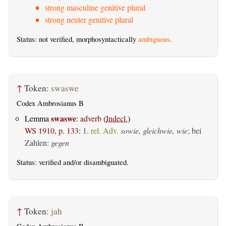
strong masculine genitive plural
strong neuter genitive plural
Status: not verified, morphosyntactically
ambiguous
.
↑
Token:
swaswe
Codex Ambrosianus B
swaswe
Lemma
:
adverb
(
Indecl.
)
WS 1910, p. 133
:
1.
rel. Adv.
sowie, gleichwie, wie
; bei
Zahlen:
gegen
Status:
verified
and/or disambiguated.
↑
Token:
jah