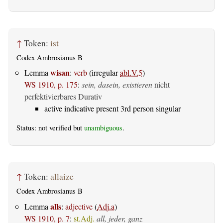
↑
Token:
ist
Codex Ambrosianus B
wisan
Lemma
:
verb
(irregular
abl.V.5
)
WS 1910, p. 175
:
sein, dasein, existieren
nicht
perfektivierbares Durativ
active indicative present 3rd person singular
Status: not verified but
unambiguous
.
↑
Token:
allaize
Codex Ambrosianus B
alls
Lemma
:
adjective
(
Adj.a
)
WS 1910, p. 7
:
st.Adj.
all, jeder, ganz