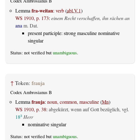
Codex Ambrosianus B
fra-weitan
Lemma
:
verb
(
abl.V.1
)
WS 1910, p. 173
:
einem Recht verschaffen, ihn rächen an
ana
m. Dat.
present participle: strong masculine nominative
singular
Status: not verified but
unambiguous
.
↑
Token:
frauja
Codex Ambrosianus B
frauja
Lemma
:
noun, common, masculine
(
Mn
)
WS 1910, p. 38
:
abgekürzt, wenn auf Gott bezüglich, vgl.
18
Herr
3
nominative singular
Status: not verified but
unambiguous
.