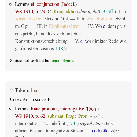
ei
Lemma
:
conjunction
(
Indecl.
)
WS 1910, p. 29
:
C.
Konjunktion
damit, daß
(
353ff.
): I. in
Absichtssätzen
stets m. Opt. — II. in
Zwecksätzen
, ebenf.
m. Opt. — III. in
Explikativsätzen
— IV. Wo
ei
dem gr.
εἰ
entspricht, handelt es sich um eine
Konstruktionsverschiebung — V.
ei
vor direkter Rede wie
gr.
ist Gräzismus
J 18,9
ὅτι
Status: not verified but
unambiguous
.
↑
Token:
ƕas
Codex Ambrosianus B
ƕas
Lemma
:
pronoun, interrogative
(
Pron.
)
WS 1910, p. 62
:
substant. Frage-Pron.
wer?
1.
interrogativ
— 2.
indefinit
(
173
)
irgend einer
stets
1
affirmativ, auch in negativen Sätzen —
ƕo ƕeilo
:
eine