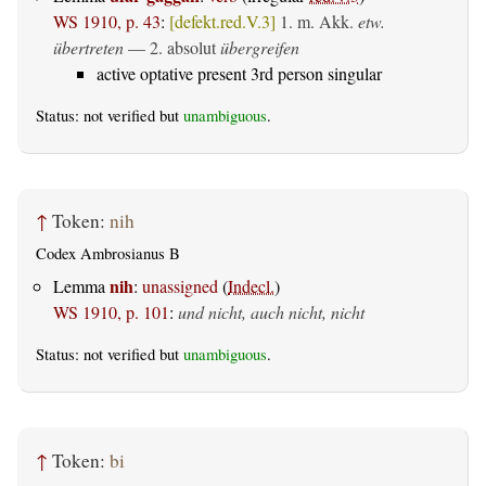
WS 1910, p. 43
:
[defekt.red.V.3]
1.
m. Akk.
etw.
übertreten
— 2.
absolut
übergreifen
active optative present 3rd person singular
Status: not verified but
unambiguous
.
↑
Token:
nih
Codex Ambrosianus B
nih
Lemma
:
unassigned
(
Indecl.
)
WS 1910, p. 101
:
und nicht, auch nicht, nicht
Status: not verified but
unambiguous
.
↑
Token:
bi