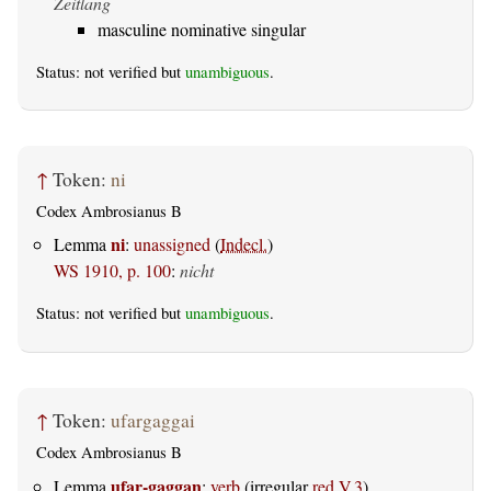
Zeitlang
masculine nominative singular
Status: not verified but
unambiguous
.
↑
Token:
ni
Codex Ambrosianus B
ni
Lemma
:
unassigned
(
Indecl.
)
WS 1910, p. 100
:
nicht
Status: not verified but
unambiguous
.
↑
Token:
ufargaggai
Codex Ambrosianus B
ufar-gaggan
Lemma
:
verb
(irregular
red.V.3
)