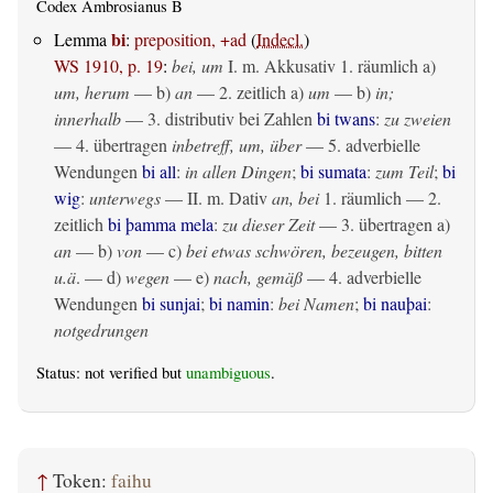
Codex Ambrosianus B
bi
Lemma
:
preposition, +ad
(
Indecl.
)
WS 1910, p. 19
:
bei, um
I.
m. Akkusativ
1.
räumlich
a)
um, herum
— b)
an
— 2.
zeitlich
a)
um
— b)
in;
innerhalb
— 3. distributiv bei Zahlen
bi twans
:
zu zweien
— 4.
übertragen
inbetreff, um, über
— 5. adverbielle
Wendungen
bi all
:
in allen Dingen
;
bi sumata
:
zum Teil
;
bi
wig
:
unterwegs
— II.
m. Dativ
an, bei
1.
räumlich
— 2.
zeitlich
bi þamma mela
:
zu dieser Zeit
— 3.
übertragen
a)
an
— b)
von
— c)
bei etwas schwören, bezeugen, bitten
u.ä
. — d)
wegen
— e)
nach, gemäß
— 4. adverbielle
Wendungen
bi sunjai
;
bi namin
:
bei Namen
;
bi nauþai
:
notgedrungen
Status: not verified but
unambiguous
.
↑
Token:
faihu