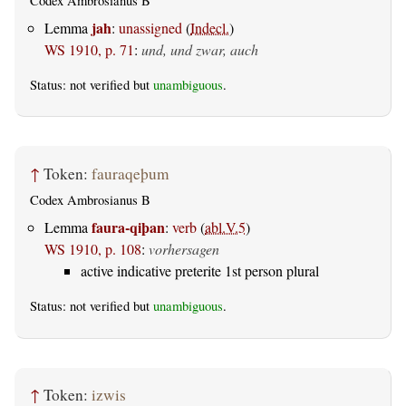
Codex Ambrosianus B
jah
Lemma
:
unassigned
(
Indecl.
)
WS 1910, p. 71
:
und, und zwar, auch
Status: not verified but
unambiguous
.
↑
Token:
fauraqeþum
Codex Ambrosianus B
faura-qiþan
Lemma
:
verb
(
abl.V.5
)
WS 1910, p. 108
:
vorhersagen
active indicative preterite 1st person plural
Status: not verified but
unambiguous
.
↑
Token:
izwis