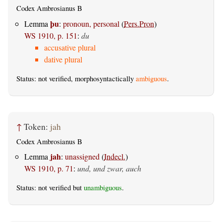
Codex Ambrosianus B
þu
Lemma
:
pronoun, personal
(
Pers.Pron
)
WS 1910, p. 151
:
du
accusative plural
dative plural
Status: not verified, morphosyntactically
ambiguous
.
↑
Token:
jah
Codex Ambrosianus B
jah
Lemma
:
unassigned
(
Indecl.
)
WS 1910, p. 71
:
und, und zwar, auch
Status: not verified but
unambiguous
.