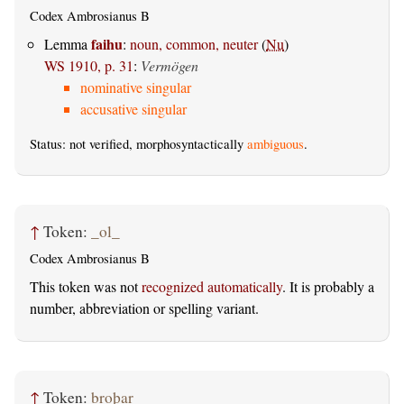
Codex Ambrosianus B
faihu
Lemma
:
noun, common, neuter
(
Nu
)
WS 1910, p. 31
:
Vermögen
nominative singular
accusative singular
Status: not verified, morphosyntactically
ambiguous
.
↑
Token:
_ol_
Codex Ambrosianus B
This token was not
recognized automatically
. It is probably a
number, abbreviation or spelling variant.
↑
Token:
broþar