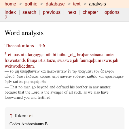
home
gothic
database
text
analysis
index
search
previous
next
chapter
options
?
Word analysis
Thessalonians I 4:6
ei
ƕas
ni
ufargaggai
nih
bi
faihu
_ol_
broþar
seinana
,
unte
B
fraweitands
frauja
ist
allaize
,
swaswe
jah
fauraqeþum
izwis
jah
weitwodidedum
.
— τὸ μὴ ὑπερβαίνειν καὶ πλεονεκτεῖν ἐν τῷ πράγματι τὸν ἀδελφὸν
αὐτοῦ, διότι ἔκδικος κύριος περὶ πάντων τούτων, καθὼς καὶ προείπαμεν
ὑμῖν καὶ διεμαρτυράμεθα.
— That no man go beyond and defraud his brother in any matter:
because that the Lord is the avenger of all such, as we also have
forewarned you and testified.
↑
Token:
ei
Codex Ambrosianus B