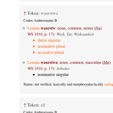
↑
Token:
waurstwa
Codex Ambrosianus B
waurstw
Lemma
:
noun, common, neuter
(
Na
)
WS 1910, p. 171
:
Werk, Tat; Wirksamkeit
dative singular
nominative plural
accusative plural
waurstwa
Lemma
:
noun, common, masculine
(
Mn
)
WS 1910, p. 171
:
Arbeiter
nominative singular
Status: not verified, lexically and morphosyntactically
ambig
↑
Token:
all
Codex Ambrosianus B