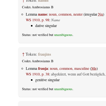
↑
Token:
namin
Codex Ambrosianus B
namo
Lemma
:
noun, common, neuter
(irregular
Nn
)
WS 1910, p. 98
:
Name
dative singular
Status: not verified but
unambiguous
.
↑
Token:
fraujins
Codex Ambrosianus B
frauja
Lemma
:
noun, common, masculine
(
Mn
)
WS 1910, p. 38
:
abgekürzt, wenn auf Gott bezüglich,
genitive singular
Status: not verified but
unambiguous
.