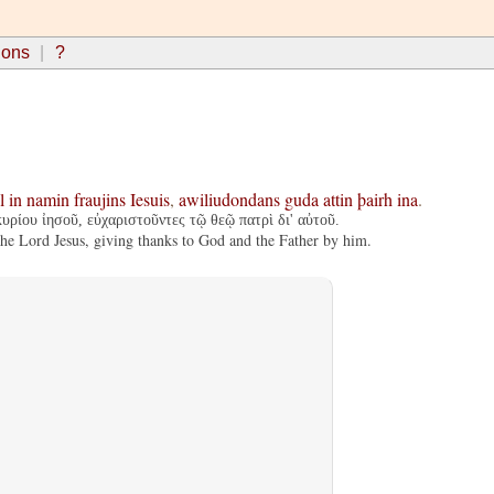
ions
?
l
in
namin
fraujins
Iesuis
,
awiliudondans
guda
attin
þairh
ina
.
κυρίου ἰησοῦ, εὐχαριστοῦντες τῷ θεῷ πατρὶ δι' αὐτοῦ.
he Lord Jesus, giving thanks to God and the Father by him.