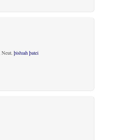
; Neut.
þisƕah þatei