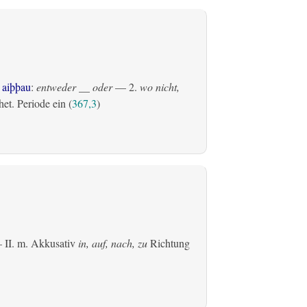
 aiþþau
:
entweder __ oder
— 2.
wo nicht,
et. Periode ein (
367,3
)
 II.
m. Akkusativ
in, auf, nach, zu
Richtung