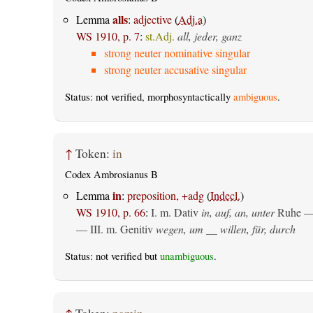
alls
Lemma
:
adjective
(
Adj.a
)
WS 1910, p. 7
:
st.Adj.
all, jeder, ganz
strong neuter nominative singular
strong neuter accusative singular
Status: not verified, morphosyntactically
ambiguous
.
↑
Token:
in
Codex Ambrosianus B
in
Lemma
:
preposition, +adg
(
Indecl.
)
WS 1910, p. 66
:
I.
m. Dativ
in, auf, an, unter
Ruhe —
— III.
m. Genitiv
wegen, um __ willen, für, durch
Status: not verified but
unambiguous
.