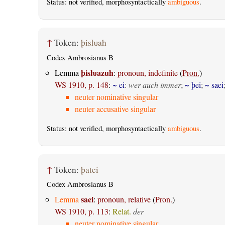
Status: not verified, morphosyntactically
ambiguous
.
↑
Token:
þisƕah
Codex Ambrosianus B
þisƕazuh
Lemma
:
pronoun, indefinite
(
Pron.
)
WS 1910, p. 148
:
~ ei
:
wer auch immer
;
~ þei
;
~ saei
neuter nominative singular
neuter accusative singular
Status: not verified, morphosyntactically
ambiguous
.
↑
Token:
þatei
Codex Ambrosianus B
saei
Lemma
:
pronoun, relative
(
Pron.
)
WS 1910, p. 113
:
Relat.
der
neuter nominative singular