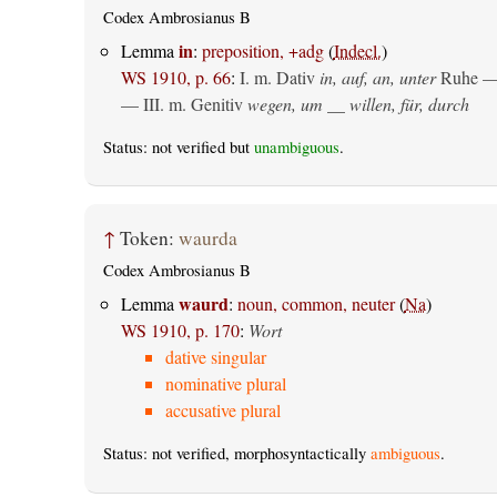
Codex Ambrosianus B
in
Lemma
:
preposition, +adg
(
Indecl.
)
WS 1910, p. 66
:
I.
m. Dativ
in, auf, an, unter
Ruhe —
— III.
m. Genitiv
wegen, um __ willen, für, durch
Status: not verified but
unambiguous
.
↑
Token:
waurda
Codex Ambrosianus B
waurd
Lemma
:
noun, common, neuter
(
Na
)
WS 1910, p. 170
:
Wort
dative singular
nominative plural
accusative plural
Status: not verified, morphosyntactically
ambiguous
.