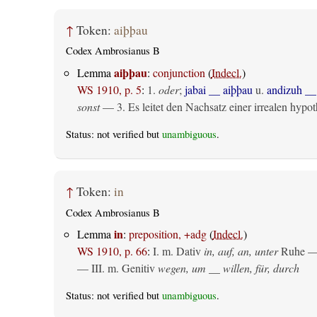
↑
Token:
aiþþau
Codex Ambrosianus B
aiþþau
Lemma
:
conjunction
(
Indecl.
)
WS 1910, p. 5
:
1.
oder
;
jabai __ aiþþau
u.
andizuh __
sonst
— 3. Es leitet den Nachsatz einer irrealen hypoth
Status: not verified but
unambiguous
.
↑
Token:
in
Codex Ambrosianus B
in
Lemma
:
preposition, +adg
(
Indecl.
)
WS 1910, p. 66
:
I.
m. Dativ
in, auf, an, unter
Ruhe —
— III.
m. Genitiv
wegen, um __ willen, für, durch
Status: not verified but
unambiguous
.