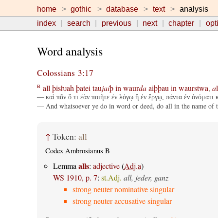
home
gothic
database
text
analysis
index
search
previous
next
chapter
opt
Word analysis
Colossians 3:17
all
þisƕah
þatei
tau
jai
þ
in
waur
da
aiþþau
in
waurstwa
,
a
l
B
— καὶ πᾶν ὅ τι ἐὰν ποιῆτε ἐν λόγῳ ἢ ἐν ἔργῳ, πάντα ἐν ὀνόματι 
— And whatsoever ye do in word or deed, do all in the name of t
↑
Token:
all
Codex Ambrosianus B
alls
Lemma
:
adjective
(
Adj.a
)
WS 1910, p. 7
:
st.Adj.
all, jeder, ganz
strong neuter nominative singular
strong neuter accusative singular