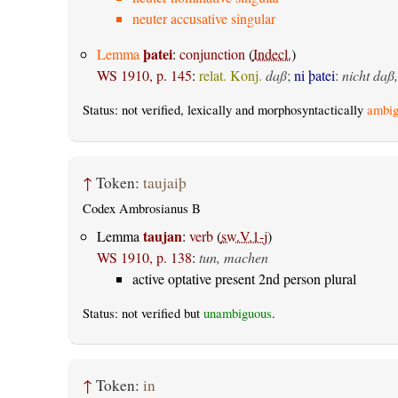
neuter accusative singular
þatei
Lemma
:
conjunction
(
Indecl.
)
WS 1910, p. 145
:
relat. Konj.
daß
;
ni þatei
:
nicht daß,
Status: not verified, lexically and morphosyntactically
ambig
↑
Token:
taujaiþ
Codex Ambrosianus B
taujan
Lemma
:
verb
(
sw.V.1-j
)
WS 1910, p. 138
:
tun, machen
active optative present 2nd person plural
Status: not verified but
unambiguous
.
↑
Token:
in