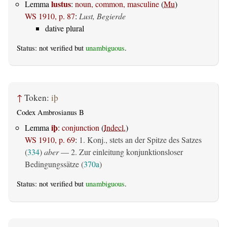
lustus
Lemma
:
noun, common, masculine
(
Mu
)
WS 1910, p. 87
:
Lust, Begierde
dative plural
Status: not verified but
unambiguous
.
↑
Token:
iþ
Codex Ambrosianus B
iþ
Lemma
:
conjunction
(
Indecl.
)
WS 1910, p. 69
:
1. Konj., stets an der Spitze des Satzes
(
334
)
aber
— 2. Zur einleitung konjunktionsloser
Bedingungssätze (
370a
)
Status: not verified but
unambiguous
.