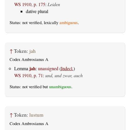
WS 1910, p. 175
:
Leiden
dative plural
Status: not verified, lexically
ambiguous
.
↑
Token:
jah
Codex Ambrosianus A
jah
Lemma
:
unassigned
(
Indecl.
)
WS 1910, p. 71
:
und, und zwar, auch
Status: not verified but
unambiguous
.
↑
Token:
lustum
Codex Ambrosianus A