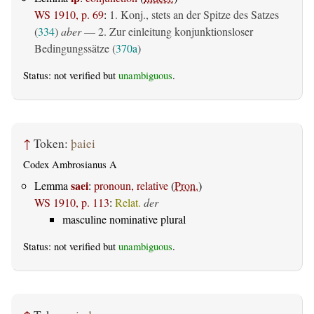
WS 1910, p. 69
:
1. Konj., stets an der Spitze des Satzes
(
334
)
aber
— 2. Zur einleitung konjunktionsloser
Bedingungssätze (
370a
)
Status: not verified but
unambiguous
.
↑
Token:
þaiei
Codex Ambrosianus A
saei
Lemma
:
pronoun, relative
(
Pron.
)
WS 1910, p. 113
:
Relat.
der
masculine nominative plural
Status: not verified but
unambiguous
.