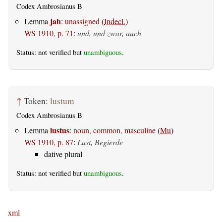
Codex Ambrosianus B
jah
Lemma
:
unassigned
(
Indecl.
)
WS 1910, p. 71
:
und, und zwar, auch
Status: not verified but
unambiguous
.
↑
Token:
lustum
Codex Ambrosianus B
lustus
Lemma
:
noun, common, masculine
(
Mu
)
WS 1910, p. 87
:
Lust, Begierde
dative plural
Status: not verified but
unambiguous
.
xml