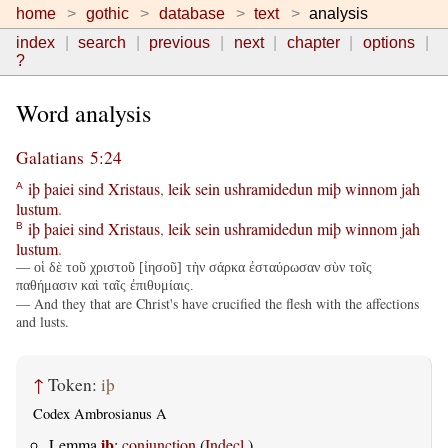
home
gothic
database
text
analysis
index
search
previous
next
chapter
options
?
Word analysis
Galatians 5:24
iþ
þaiei
sind
Xristaus
,
leik
sein
ushramidedun
miþ
winnom
jah
A
lustum
.
iþ
þaiei
sind
Xristaus
,
leik
sein
ushramidedun
miþ
winnom
jah
B
lustum
.
— οἱ δὲ τοῦ χριστοῦ [ἰησοῦ] τὴν σάρκα ἐσταύρωσαν σὺν τοῖς
παθήμασιν καὶ ταῖς ἐπιθυμίαις.
— And they that are Christ's have crucified the flesh with the affections
and lusts.
↑
Token:
iþ
Codex Ambrosianus A
iþ
Lemma
:
conjunction
(
Indecl.
)