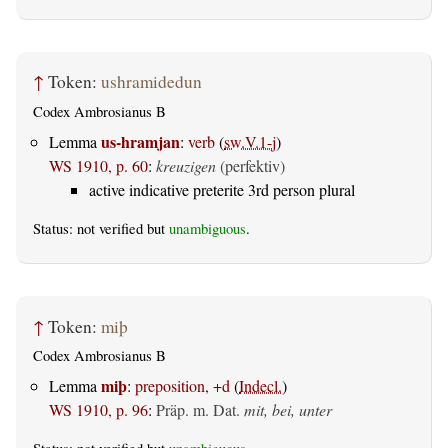
↑
Token:
ushramidedun
Codex Ambrosianus B
us-hramjan
Lemma
:
verb
(
sw.V.1-j
)
WS 1910, p. 60
:
kreuzigen
(perfektiv)
active indicative preterite 3rd person plural
Status: not verified but
unambiguous
.
↑
Token:
miþ
Codex Ambrosianus B
miþ
Lemma
:
preposition, +d
(
Indecl.
)
WS 1910, p. 96
:
Präp. m. Dat.
mit, bei, unter