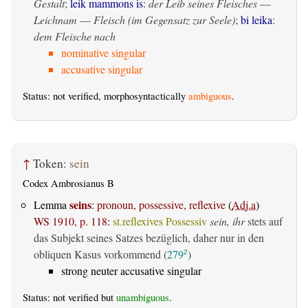
Gestalt
;
leik mammons is
:
der Leib seines Fleisches
—
Leichnam
—
Fleisch (im Gegensatz zur Seele)
;
bi leika
:
dem Fleische nach
nominative singular
accusative singular
Status: not verified, morphosyntactically
ambiguous
.
↑
Token:
sein
Codex Ambrosianus B
seins
Lemma
:
pronoun, possessive, reflexive
(
Adj.a
)
WS 1910, p. 118
:
st.reflexives Possessiv
sein, ihr
stets auf
das Subjekt seines Satzes bezüglich, daher nur in den
obliquen Kasus vorkommend (
279
)
2
strong neuter accusative singular
Status: not verified but
unambiguous
.