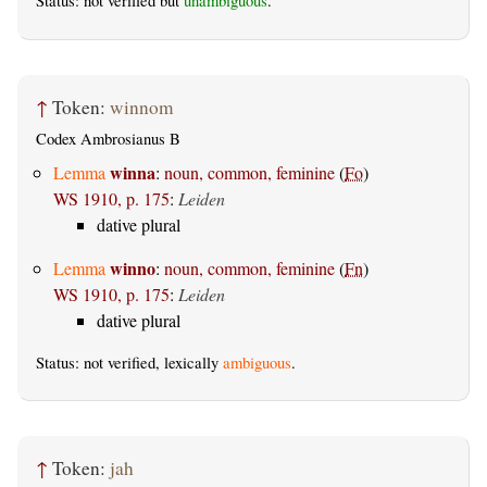
Status: not verified but
unambiguous
.
↑
Token:
winnom
Codex Ambrosianus B
winna
Lemma
:
noun, common, feminine
(
Fo
)
WS 1910, p. 175
:
Leiden
dative plural
winno
Lemma
:
noun, common, feminine
(
Fn
)
WS 1910, p. 175
:
Leiden
dative plural
Status: not verified, lexically
ambiguous
.
↑
Token:
jah