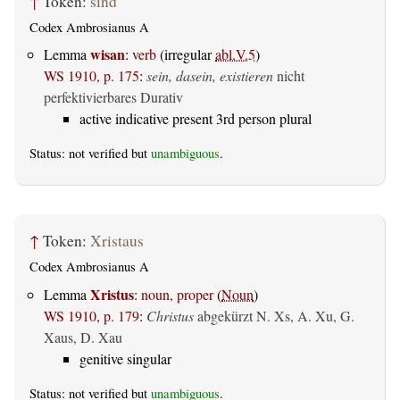
↑
Token:
sind
Codex Ambrosianus A
wisan
Lemma
:
verb
(irregular
abl.V.5
)
WS 1910, p. 175
:
sein, dasein, existieren
nicht
perfektivierbares Durativ
active indicative present 3rd person plural
Status: not verified but
unambiguous
.
↑
Token:
Xristaus
Codex Ambrosianus A
Xristus
Lemma
:
noun, proper
(
Noun
)
WS 1910, p. 179
:
Christus
abgekürzt N. Xs, A. Xu, G.
Xaus, D. Xau
genitive singular
Status: not verified but
unambiguous
.