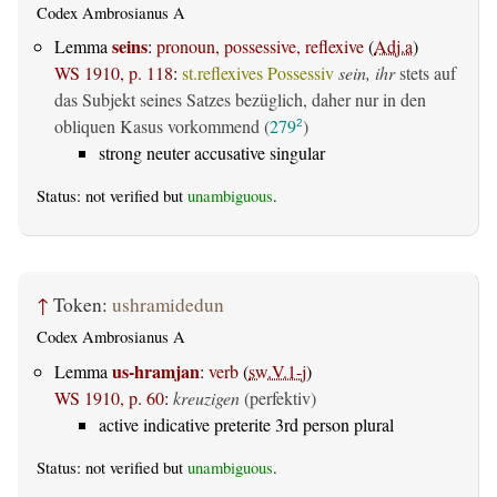
Codex Ambrosianus A
seins
Lemma
:
pronoun, possessive, reflexive
(
Adj.a
)
WS 1910, p. 118
:
st.reflexives Possessiv
sein, ihr
stets auf
das Subjekt seines Satzes bezüglich, daher nur in den
obliquen Kasus vorkommend (
279
)
2
strong neuter accusative singular
Status: not verified but
unambiguous
.
↑
Token:
ushramidedun
Codex Ambrosianus A
us-hramjan
Lemma
:
verb
(
sw.V.1-j
)
WS 1910, p. 60
:
kreuzigen
(perfektiv)
active indicative preterite 3rd person plural
Status: not verified but
unambiguous
.