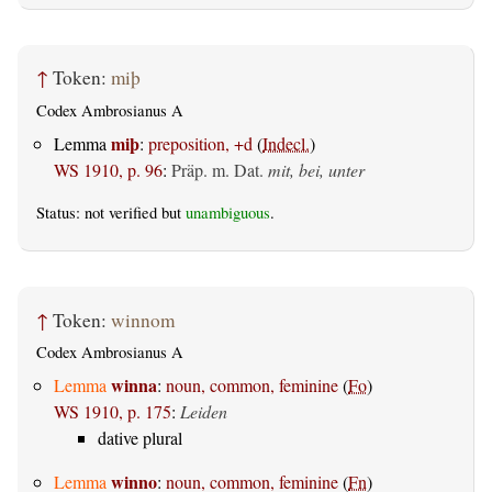
↑
Token:
miþ
Codex Ambrosianus A
miþ
Lemma
:
preposition, +d
(
Indecl.
)
WS 1910, p. 96
:
Präp. m. Dat.
mit, bei, unter
Status: not verified but
unambiguous
.
↑
Token:
winnom
Codex Ambrosianus A
winna
Lemma
:
noun, common, feminine
(
Fo
)
WS 1910, p. 175
:
Leiden
dative plural
winno
Lemma
:
noun, common, feminine
(
Fn
)