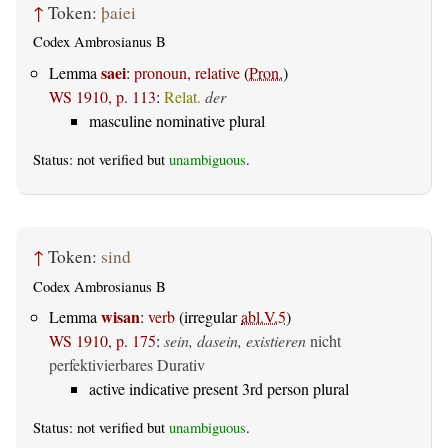
↑
Token:
þaiei
Codex Ambrosianus B
saei
Lemma
:
pronoun, relative
(
Pron.
)
WS 1910, p. 113
:
Relat.
der
masculine nominative plural
Status: not verified but
unambiguous
.
↑
Token:
sind
Codex Ambrosianus B
wisan
Lemma
:
verb
(irregular
abl.V.5
)
WS 1910, p. 175
:
sein, dasein, existieren
nicht
perfektivierbares Durativ
active indicative present 3rd person plural
Status: not verified but
unambiguous
.