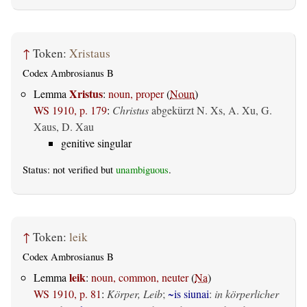
↑
Token:
Xristaus
Codex Ambrosianus B
Xristus
Lemma
:
noun, proper
(
Noun
)
WS 1910, p. 179
:
Christus
abgekürzt N. Xs, A. Xu, G.
Xaus, D. Xau
genitive singular
Status: not verified but
unambiguous
.
↑
Token:
leik
Codex Ambrosianus B
leik
Lemma
:
noun, common, neuter
(
Na
)
WS 1910, p. 81
:
Körper, Leib
;
~is siunai
:
in körperlicher