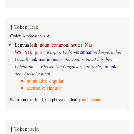
↑
Token:
leik
Codex Ambrosianus A
leik
Lemma
:
noun, common, neuter
(
Na
)
WS 1910, p. 81
:
Körper, Leib
;
~is siunai
:
in körperlicher
Gestalt
;
leik mammons is
:
der Leib seines Fleisches
—
Leichnam
—
Fleisch (im Gegensatz zur Seele)
;
bi leika
:
dem Fleische nach
nominative singular
accusative singular
Status: not verified, morphosyntactically
ambiguous
.
↑
Token:
sein