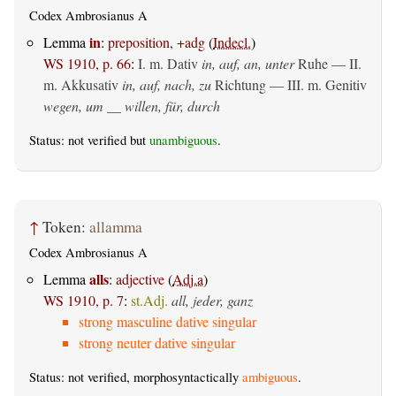
Codex Ambrosianus A
in
Lemma
:
preposition, +adg
(
Indecl.
)
WS 1910, p. 66
:
I.
m. Dativ
in, auf, an, unter
Ruhe — II.
m. Akkusativ
in, auf, nach, zu
Richtung — III.
m. Genitiv
wegen, um __ willen, für, durch
Status: not verified but
unambiguous
.
↑
Token:
allamma
Codex Ambrosianus A
alls
Lemma
:
adjective
(
Adj.a
)
WS 1910, p. 7
:
st.Adj.
all, jeder, ganz
strong masculine dative singular
strong neuter dative singular
Status: not verified, morphosyntactically
ambiguous
.