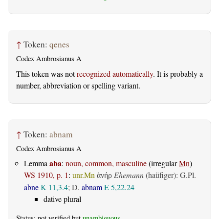
↑
Token:
qenes
Codex Ambrosianus A
This token was not
recognized automatically
. It is probably a
number, abbreviation or spelling variant.
↑
Token:
abnam
Codex Ambrosianus A
aba
Lemma
:
noun, common, masculine
(irregular
Mn
)
WS 1910, p. 1
:
unr.Mn
Ehemann
(haüfiger): G.Pl.
ἀνήρ
abne
K 11,3.4
; D.
abnam
E 5,22.24
dative plural
Status: not verified but
unambiguous
.