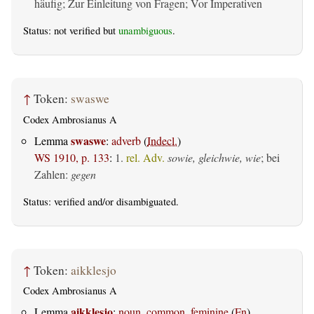
häufig; Zur Einleitung von Fragen; Vor Imperativen
Status: not verified but
unambiguous
.
↑
Token:
swaswe
Codex Ambrosianus A
swaswe
Lemma
:
adverb
(
Indecl.
)
WS 1910, p. 133
:
1.
rel. Adv.
sowie, gleichwie, wie
; bei
Zahlen:
gegen
Status:
verified
and/or disambiguated.
↑
Token:
aikklesjo
Codex Ambrosianus A
aikklesjo
Lemma
:
noun, common, feminine
(
Fn
)