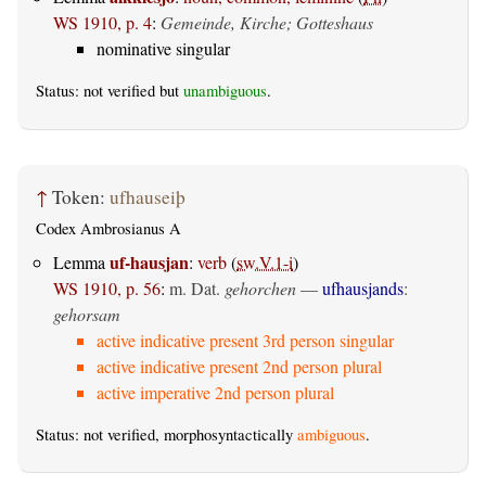
WS 1910, p. 4
:
Gemeinde, Kirche; Gotteshaus
nominative singular
Status: not verified but
unambiguous
.
↑
Token:
ufhauseiþ
Codex Ambrosianus A
uf-hausjan
Lemma
:
verb
(
sw.V.1-i
)
WS 1910, p. 56
:
m. Dat.
gehorchen
—
ufhausjands
:
gehorsam
active indicative present 3rd person singular
active indicative present 2nd person plural
active imperative 2nd person plural
Status: not verified, morphosyntactically
ambiguous
.