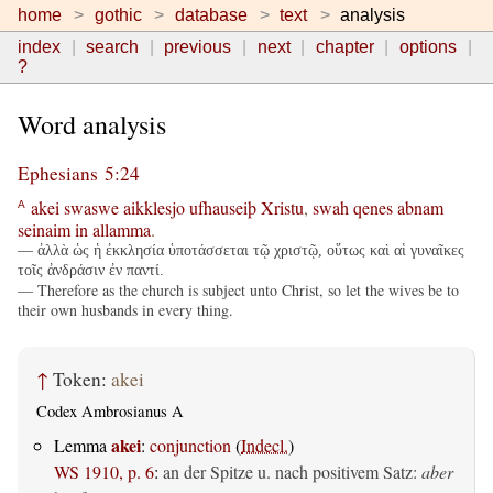
home
gothic
database
text
analysis
index
search
previous
next
chapter
options
?
Word analysis
Ephesians 5:24
akei
swaswe
aikklesjo
ufhauseiþ
Xristu
,
swah
qenes
abnam
A
seinaim
in
allamma
.
— ἀλλὰ ὡς ἡ ἐκκλησία ὑποτάσσεται τῷ χριστῷ, οὕτως καὶ αἱ γυναῖκες
τοῖς ἀνδράσιν ἐν παντί.
— Therefore as the church is subject unto Christ, so let the wives be to
their own husbands in every thing.
↑
Token:
akei
Codex Ambrosianus A
akei
Lemma
:
conjunction
(
Indecl.
)
WS 1910, p. 6
:
an der Spitze u. nach positivem Satz:
aber