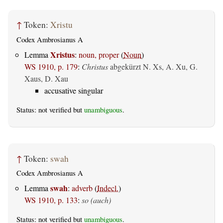
↑
Token:
Xristu
Codex Ambrosianus A
Xristus
Lemma
:
noun, proper
(
Noun
)
WS 1910, p. 179
:
Christus
abgekürzt N. Xs, A. Xu, G.
Xaus, D. Xau
accusative singular
Status: not verified but
unambiguous
.
↑
Token:
swah
Codex Ambrosianus A
swah
Lemma
:
adverb
(
Indecl.
)
WS 1910, p. 133
:
so (auch)
Status: not verified but
unambiguous
.