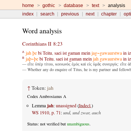
home
gothic
database
text
analysis
index
search
previous
next
chapter
opt
Word analysis
Corinthians II 8:23
jah
þe
bi
Teitu
,
saei
ist
gaman
mein
jag~gawaurstwa
in
i
A
jaþ~þe
bi
Teitu
,
saei
ist
gaman
mein
jah
gawaurstwa
in
i
B
— εἴτε ὑπὲρ τίτου, κοινωνὸς ἐμὸς καὶ εἰς ὑμᾶς συνεργός: εἴτε 
— Whether any do enquire of Titus, he is my partner and fellowhe
↑
Token:
jah
Codex Ambrosianus A
jah
Lemma
:
unassigned
(
Indecl.
)
WS 1910, p. 71
:
und, und zwar, auch
Status: not verified but
unambiguous
.