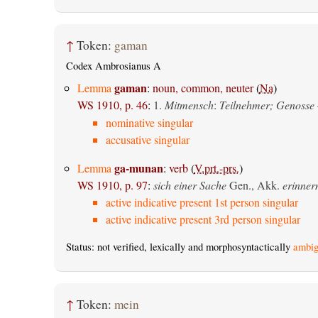
↑
Token:
gaman
Codex Ambrosianus A
gaman
Lemma
:
noun, common, neuter
(
Na
)
WS 1910, p. 46
:
1.
Mitmensch
:
Teilnehmer; Genosse
nominative singular
accusative singular
ga-munan
Lemma
:
verb
(
V.prt.-prs.
)
WS 1910, p. 97
:
sich einer Sache
Gen., Akk.
erinner
active indicative present 1st person singular
active indicative present 3rd person singular
Status: not verified, lexically and morphosyntactically
ambig
↑
Token:
mein