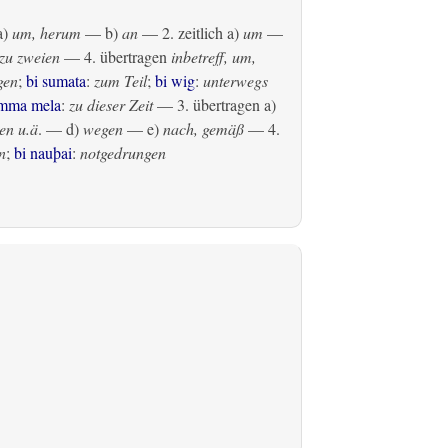
a)
um, herum
— b)
an
— 2.
zeitlich
a)
um
—
zu zweien
— 4.
übertragen
inbetreff, um,
gen
;
bi sumata
:
zum Teil
;
bi wig
:
unterwegs
amma mela
:
zu dieser Zeit
— 3.
übertragen
a)
en u.ä
. — d)
wegen
— e)
nach, gemäß
— 4.
n
;
bi nauþai
:
notgedrungen