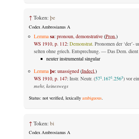
↑
Token:
þe
Codex Ambrosianus A
sa
Lemma
:
pronoun, demonstrative
(
Pron.
)
WS 1910, p. 112
:
Demonstrat.
Pronomen der ‘der’- un
selten ohne griech. Entsprechung. — Das Dem. dient al
neuter instrumental singular
þe
Lemma
:
unassigned
(
Indecl.
)
WS 1910, p. 147
:
Instr. Neutr. (
57
.
167
.
256
) vor e
1
1
3
mehr, keineswegs
Status: not verified, lexically
ambiguous
.
↑
Token:
bi
Codex Ambrosianus A