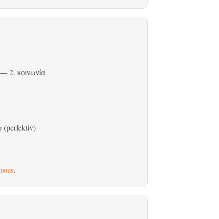
— 2.
κοινωνία
n
(perfektiv)
uous
.