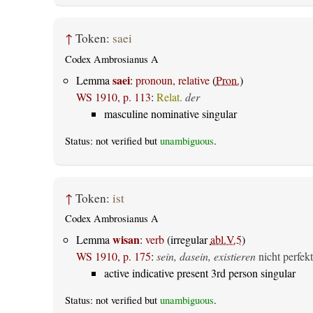
↑
Token:
saei
Codex Ambrosianus A
saei
Lemma
:
pronoun, relative
(
Pron.
)
WS 1910, p. 113
:
Relat.
der
masculine nominative singular
Status: not verified but
unambiguous
.
↑
Token:
ist
Codex Ambrosianus A
wisan
Lemma
:
verb
(irregular
abl.V.5
)
WS 1910, p. 175
:
sein, dasein, existieren
nicht perfekt
active indicative present 3rd person singular
Status: not verified but
unambiguous
.