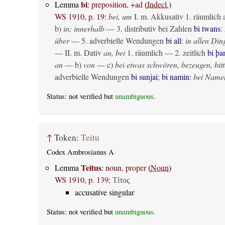
bi
Lemma
:
preposition, +ad
(
Indecl.
)
WS 1910, p. 19
:
bei, um
I.
m. Akkusativ
1.
räumlich
b)
in; innerhalb
— 3. distributiv bei Zahlen
bi twans
:
über
— 5. adverbielle Wendungen
bi all
:
in allen Din
— II.
m. Dativ
an, bei
1.
räumlich
— 2.
zeitlich
bi þ
an
— b)
von
— c)
bei etwas schwören, bezeugen, bitt
adverbielle Wendungen
bi sunjai
;
bi namin
:
bei Name
Status: not verified but
unambiguous
.
↑
Token:
Teitu
Codex Ambrosianus A
Teitus
Lemma
:
noun, proper
(
Noun
)
WS 1910, p. 139
:
Τίτος
accusative singular
Status: not verified but
unambiguous
.