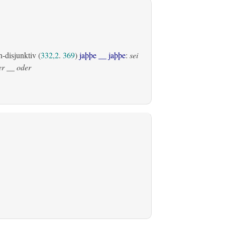
h-disjunktiv (
332,2
.
369
)
jaþþe __ jaþþe
:
sei
er __ oder