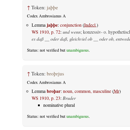
↑
Token:
jaþþe
Codex Ambrosianus A
jaþþe
Lemma
:
conjunction
(
Indecl.
)
WS 1910, p. 72
:
und wenn
; konzessiv- o. hypothetisc
es daß __ oder daß, gleichviel ob __ oder ob, entwed
Status: not verified but
unambiguous
.
↑
Token:
broþrjus
Codex Ambrosianus A
broþar
Lemma
:
noun, common, masculine
(
Mr
)
WS 1910, p. 23
:
Bruder
nominative plural
Status: not verified but
unambiguous
.