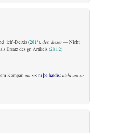
d ‘ich’-Deixis (
281
),
der, dieser
— Nicht
1
s Ersatz des gr. Artikels (
281,2
).
inem Kompar.
um so
:
ni þe haldis
:
nicht um so