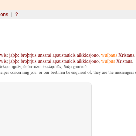
ions
?
zwis
;
jaþþe
broþrjus
unsarai
apaustauleis
aikklesjono
,
wulþaus
Xristaus
.
zwis
;
jaþþe
broþrjus
unsarai
apaustauleis
aikklesjono
,
wulþus
Xristaus
.
ἀδελφοὶ ἡμῶν, ἀπόστολοι ἐκκλησιῶν, δόξα χριστοῦ.
lper concerning you: or our brethren be enquired of, they are the messengers of