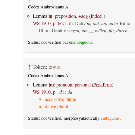
Codex Ambrosianus A
in
Lemma
:
preposition, +adg
(
Indecl.
)
WS 1910, p. 66
:
I.
m. Dativ
in, auf, an, unter
Ruhe —
— III.
m. Genitiv
wegen, um __ willen, für, durch
Status: not verified but
unambiguous
.
↑
Token:
izwis
Codex Ambrosianus A
þu
Lemma
:
pronoun, personal
(
Pers.Pron
)
WS 1910, p. 151
:
du
accusative plural
dative plural
Status: not verified, morphosyntactically
ambiguous
.