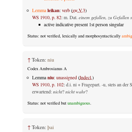
leikan
Lemma
:
verb
(
sw.V.3
)
WS 1910, p. 82
:
m. Dat.
einem gefallen, zu Gefallen s
active indicative present 1st person singular
Status: not verified, lexically and morphosyntactically
ambig
↑
Token:
niu
Codex Ambrosianus A
niu
Lemma
:
unassigned
(
Indecl.
)
WS 1910, p. 102
:
d.i. ni + Fragepart. -u, stets an de
erwartend:
nicht
?
nicht wahr
?
Status: not verified but
unambiguous
.
↑
Token:
þai