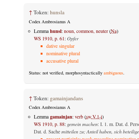
↑
Token:
hunsla
Codex Ambrosianus A
hunsl
Lemma
:
noun, common, neuter
(
Na
)
WS 1910, p. 61
:
Opfer
dative singular
nominative plural
accusative plural
Status: not verified, morphosyntactically
ambiguous
.
↑
Token:
gamainjandans
Codex Ambrosianus A
gamainjan
Lemma
:
verb
(
sw.V.1-i
)
WS 1910, p. 88
:
gemein machen
: I. 1.
m. Dat. d. Per
Dat. d. Sache
mitteilen zu; Anteil haben, sich beteilig
present participle: weak masculine nominative p