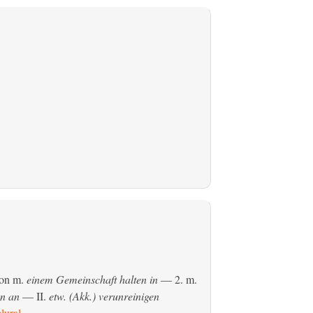
son
m.
einem Gemeinschaft halten in
— 2.
m.
en an
— II.
etw. (Akk.) verunreinigen
lural