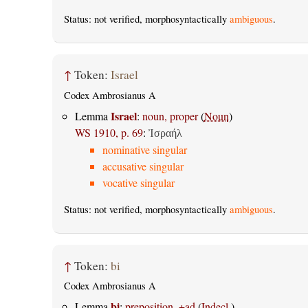
Status: not verified, morphosyntactically
ambiguous
.
↑
Token:
Israel
Codex Ambrosianus A
Israel
Lemma
:
noun, proper
(
Noun
)
WS 1910, p. 69
:
Ἰσραήλ
nominative singular
accusative singular
vocative singular
Status: not verified, morphosyntactically
ambiguous
.
↑
Token:
bi
Codex Ambrosianus A
bi
Lemma
:
preposition, +ad
(
Indecl.
)