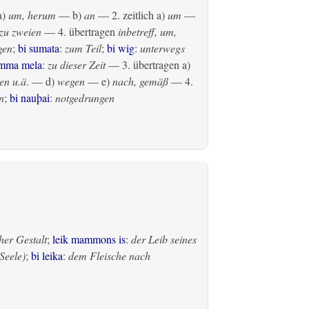
a)
um, herum
— b)
an
— 2.
zeitlich
a)
um
—
zu zweien
— 4.
übertragen
inbetreff, um,
gen
;
bi sumata
:
zum Teil
;
bi wig
:
unterwegs
amma mela
:
zu dieser Zeit
— 3.
übertragen
a)
en u.ä
. — d)
wegen
— e)
nach, gemäß
— 4.
n
;
bi nauþai
:
notgedrungen
her Gestalt
;
leik mammons is
:
der Leib seines
Seele)
;
bi leika
:
dem Fleische nach