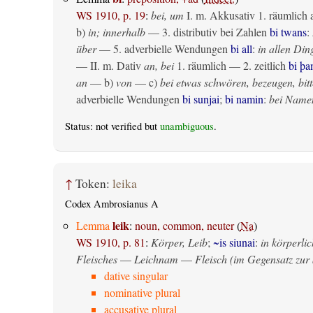
WS 1910, p. 19
:
bei, um
I.
m. Akkusativ
1.
räumlich
b)
in; innerhalb
— 3. distributiv bei Zahlen
bi twans
:
über
— 5. adverbielle Wendungen
bi all
:
in allen Din
— II.
m. Dativ
an, bei
1.
räumlich
— 2.
zeitlich
bi þ
an
— b)
von
— c)
bei etwas schwören, bezeugen, bitt
adverbielle Wendungen
bi sunjai
;
bi namin
:
bei Name
Status: not verified but
unambiguous
.
↑
Token:
leika
Codex Ambrosianus A
leik
Lemma
:
noun, common, neuter
(
Na
)
WS 1910, p. 81
:
Körper, Leib
;
~is siunai
:
in körperlic
Fleisches
—
Leichnam
—
Fleisch (im Gegensatz zur 
dative singular
nominative plural
accusative plural