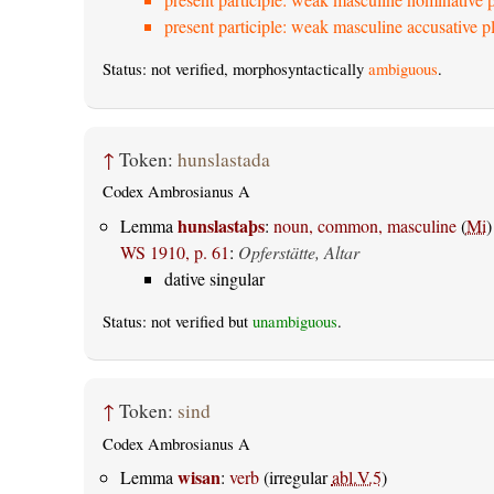
present participle: weak masculine accusative pl
Status: not verified, morphosyntactically
ambiguous
.
↑
Token:
hunslastada
Codex Ambrosianus A
hunslastaþs
Lemma
:
noun, common, masculine
(
Mi
)
WS 1910, p. 61
:
Opferstätte, Altar
dative singular
Status: not verified but
unambiguous
.
↑
Token:
sind
Codex Ambrosianus A
wisan
Lemma
:
verb
(irregular
abl.V.5
)