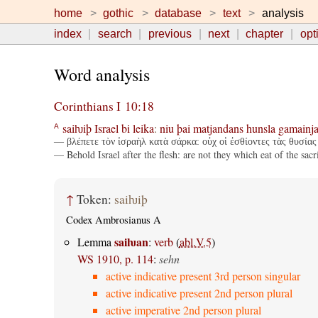
home
gothic
database
text
analysis
index
search
previous
next
chapter
opt
Word analysis
Corinthians I 10:18
saiƕiþ
Israel
bi
leika
:
niu
þai
matjandans
hunsla
gamainj
A
— βλέπετε τὸν ἰσραὴλ κατὰ σάρκα: οὐχ οἱ ἐσθίοντες τὰς θυσίας 
— Behold Israel after the flesh: are not they which eat of the sacri
↑
Token:
saiƕiþ
Codex Ambrosianus A
saiƕan
Lemma
:
verb
(
abl.V.5
)
WS 1910, p. 114
:
sehn
active indicative present 3rd person singular
active indicative present 2nd person plural
active imperative 2nd person plural