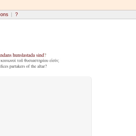
ions
?
andans
hunslastada
sind
?
κοινωνοὶ τοῦ θυσιαστηρίου εἰσίν;
fices partakers of the altar?