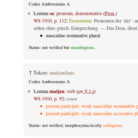
Codex Ambrosianus A
sa
Lemma
:
pronoun, demonstrative
(
Pron.
)
WS 1910, p. 112
:
Demonstrat.
Pronomen der ‘der’- un
selten ohne griech. Entsprechung. — Das Dem. dient al
masculine nominative plural
Status: not verified but
unambiguous
.
↑
Token:
matjandans
Codex Ambrosianus A
matjan
Lemma
:
verb
(
sw.V.1-j
)
WS 1910, p. 92
:
essen
present participle: weak masculine nominative p
present participle: weak masculine accusative pl
Status: not verified, morphosyntactically
ambiguous
.