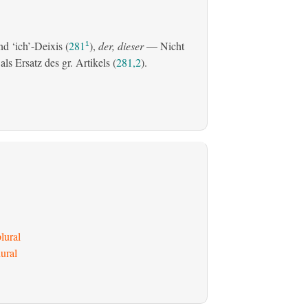
d ‘ich’-Deixis (
281
),
der, dieser
— Nicht
1
s Ersatz des gr. Artikels (
281,2
).
lural
ural