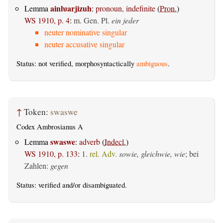
ainƕarjizuh
Lemma
:
pronoun, indefinite
(
Pron.
)
WS 1910, p. 4
:
m. Gen. Pl.
ein jeder
neuter nominative singular
neuter accusative singular
Status: not verified, morphosyntactically
ambiguous
.
↑
Token:
swaswe
Codex Ambrosianus A
swaswe
Lemma
:
adverb
(
Indecl.
)
WS 1910, p. 133
:
1.
rel. Adv.
sowie, gleichwie, wie
; bei
Zahlen:
gegen
Status:
verified
and/or disambiguated.