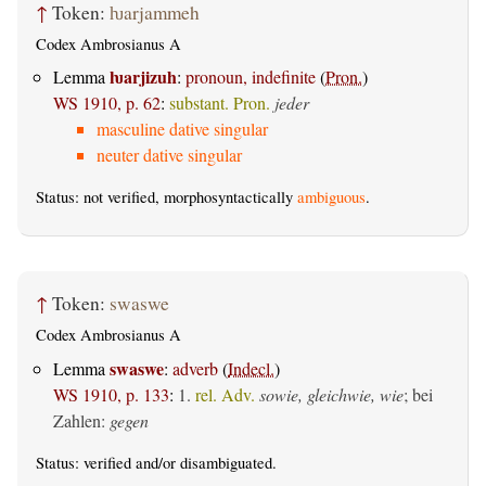
↑
Token:
ƕarjammeh
Codex Ambrosianus A
ƕarjizuh
Lemma
:
pronoun, indefinite
(
Pron.
)
WS 1910, p. 62
:
substant. Pron.
jeder
masculine dative singular
neuter dative singular
Status: not verified, morphosyntactically
ambiguous
.
↑
Token:
swaswe
Codex Ambrosianus A
swaswe
Lemma
:
adverb
(
Indecl.
)
WS 1910, p. 133
:
1.
rel. Adv.
sowie, gleichwie, wie
; bei
Zahlen:
gegen
Status:
verified
and/or disambiguated.