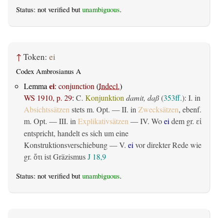
Status: not verified but
unambiguous
.
↑
Token:
ei
Codex Ambrosianus A
ei
Lemma
:
conjunction
(
Indecl.
)
WS 1910, p. 29
:
C.
Konjunktion
damit, daß
(
353ff.
): I. in
Absichtssätzen
stets m. Opt. — II. in
Zwecksätzen
, ebenf.
m. Opt. — III. in
Explikativsätzen
— IV. Wo
ei
dem gr.
εἰ
entspricht, handelt es sich um eine
Konstruktionsverschiebung — V.
ei
vor direkter Rede wie
gr.
ist Gräzismus
J 18,9
ὅτι
Status: not verified but
unambiguous
.