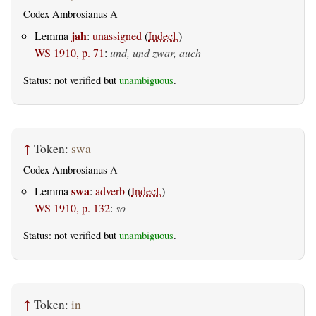
Codex Ambrosianus A
jah
Lemma
:
unassigned
(
Indecl.
)
WS 1910, p. 71
:
und, und zwar, auch
Status: not verified but
unambiguous
.
↑
Token:
swa
Codex Ambrosianus A
swa
Lemma
:
adverb
(
Indecl.
)
WS 1910, p. 132
:
so
Status: not verified but
unambiguous
.
↑
Token:
in