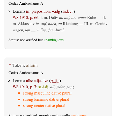
Codex Ambrosianus A
in
Lemma
:
preposition, +adg
(
Indecl.
)
WS 1910, p. 66
:
I.
m. Dativ
in, auf, an, unter
Ruhe — II.
m. Akkusativ
in, auf, nach, zu
Richtung — III.
m. Genitiv
wegen, um __ willen, für, durch
Status: not verified but
unambiguous
.
↑
Token:
allaim
Codex Ambrosianus A
alls
Lemma
:
adjective
(
Adj.a
)
WS 1910, p. 7
:
st.Adj.
all, jeder, ganz
strong masculine dative plural
strong feminine dative plural
strong neuter dative plural
Status: not verified, morphosyntactically
ambiguous
.