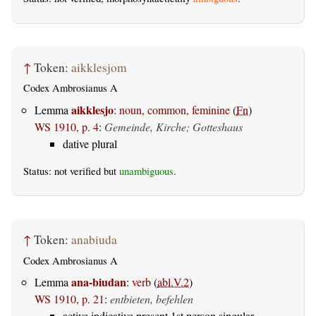
↑
Token:
aikklesjom
Codex Ambrosianus A
aikklesjo
Lemma
:
noun, common, feminine
(
Fn
)
WS 1910, p. 4
:
Gemeinde, Kirche; Gotteshaus
dative plural
Status: not verified but
unambiguous
.
↑
Token:
anabiuda
Codex Ambrosianus A
ana-biudan
Lemma
:
verb
(
abl.V.2
)
WS 1910, p. 21
:
entbieten, befehlen
active indicative present 1st person singular