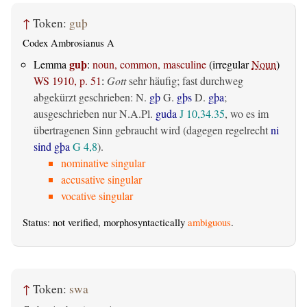
↑
Token:
guþ
Codex Ambrosianus A
guþ
Lemma
:
noun, common, masculine
(irregular
Noun
)
WS 1910, p. 51
:
Gott
sehr häufig; fast durchweg
abgekürzt geschrieben: N.
gþ
G.
gþs
D.
gþa
;
ausgeschrieben nur N.A.Pl.
guda
J 10,34.35
, wo es im
übertragenen Sinn gebraucht wird (dagegen regelrecht
ni
sind gþa
G 4,8
).
nominative singular
accusative singular
vocative singular
Status: not verified, morphosyntactically
ambiguous
.
↑
Token:
swa