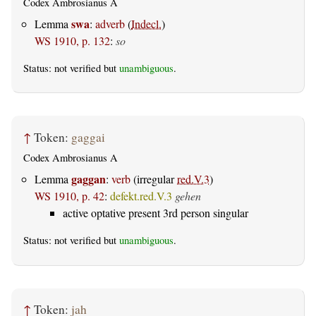
Codex Ambrosianus A
swa
Lemma
:
adverb
(
Indecl.
)
WS 1910, p. 132
:
so
Status: not verified but
unambiguous
.
↑
Token:
gaggai
Codex Ambrosianus A
gaggan
Lemma
:
verb
(irregular
red.V.3
)
WS 1910, p. 42
:
defekt.red.V.3
gehen
active optative present 3rd person singular
Status: not verified but
unambiguous
.
↑
Token:
jah