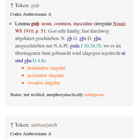
↑
Token:
guþ
Codex Ambrosianus A
guþ
Lemma
:
noun, common, masculine
(irregular
Noun
)
WS 1910, p. 51
:
Gott
sehr häufig; fast durchweg
abgekürzt geschrieben: N.
gþ
G.
gþs
D.
gþa
;
ausgeschrieben nur N.A.Pl.
guda
J 10,34.35
, wo es im
übertragenen Sinn gebraucht wird (dagegen regelrecht
ni
sind gþa
G 4,8
).
nominative singular
accusative singular
vocative singular
Status: not verified, morphosyntactically
ambiguous
.
↑
Token:
ainƕarjatoh
Codex Ambrosianus A