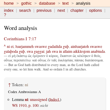
home
gothic
database
text
analysis
index
search
previous
next
chapter
options
?
Word analysis
Corinthians I 7:17
ni
ei
,
ƕarjammeh
swaswe
gadailida
guþ
,
ainƕarjatoh
swaswe
A
galaþoda
guþ
,
swa
gaggai
;
jah
swa
in
allaim
aikklesjom
anabiuda
.
— εἰ μὴ ἑκάστῳ ὡς ἐμέρισεν ὁ κύριος, ἕκαστον ὡς κέκληκεν ὁ θεός,
οὕτως περιπατείτω: καὶ οὕτως ἐν ταῖς ἐκκλησίαις πάσαις διατάσσομαι.
— But as God hath distributed to every man, as the Lord hath called
every one, so let him walk. And so ordain I in all churches.
↑
Token:
ni
Codex Ambrosianus A
ni
Lemma
:
unassigned
(
Indecl.
)
WS 1910, p. 100
:
nicht