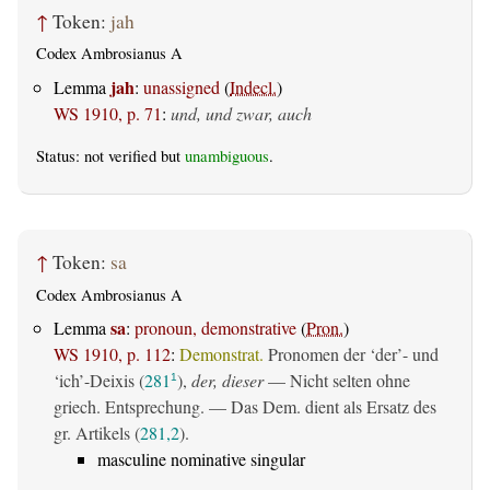
↑
Token:
jah
Codex Ambrosianus A
jah
Lemma
:
unassigned
(
Indecl.
)
WS 1910, p. 71
:
und, und zwar, auch
Status: not verified but
unambiguous
.
↑
Token:
sa
Codex Ambrosianus A
sa
Lemma
:
pronoun, demonstrative
(
Pron.
)
WS 1910, p. 112
:
Demonstrat.
Pronomen der ‘der’- und
‘ich’-Deixis (
281
),
der, dieser
— Nicht selten ohne
1
griech. Entsprechung. — Das Dem. dient als Ersatz des
gr. Artikels (
281,2
).
masculine nominative singular