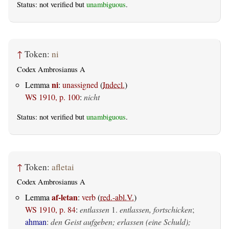
Status: not verified but
unambiguous
.
↑
Token:
ni
Codex Ambrosianus A
ni
Lemma
:
unassigned
(
Indecl.
)
WS 1910, p. 100
:
nicht
Status: not verified but
unambiguous
.
↑
Token:
afletai
Codex Ambrosianus A
af-letan
Lemma
:
verb
(
red.-abl.V.
)
WS 1910, p. 84
:
entlassen
1.
entlassen, fortschicken
;
ahman
:
den Geist aufgeben; erlassen (eine Schuld);