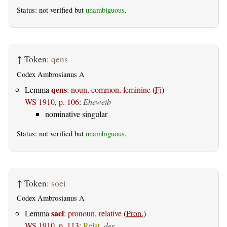
Status: not verified but
unambiguous
.
↑
Token:
qens
Codex Ambrosianus A
qens
Lemma
:
noun, common, feminine
(
Fi
)
WS 1910, p. 106
:
Eheweib
nominative singular
Status: not verified but
unambiguous
.
↑
Token:
soei
Codex Ambrosianus A
saei
Lemma
:
pronoun, relative
(
Pron.
)
WS 1910, p. 113
:
Relat.
der