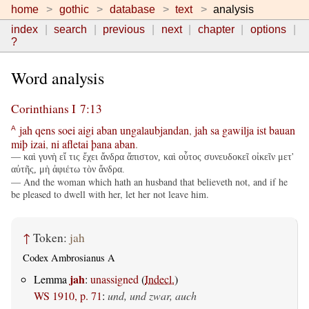
home
gothic
database
text
analysis
index
search
previous
next
chapter
options
?
Word analysis
Corinthians I 7:13
jah
qens
soei
aigi
aban
ungalaubjandan
,
jah
sa
gawilja
ist
bauan
A
miþ
izai
,
ni
afletai
þana
aban
.
— καὶ γυνὴ εἴ τις ἔχει ἄνδρα ἄπιστον, καὶ οὗτος συνευδοκεῖ οἰκεῖν μετ'
αὐτῆς, μὴ ἀφιέτω τὸν ἄνδρα.
— And the woman which hath an husband that believeth not, and if he
be pleased to dwell with her, let her not leave him.
↑
Token:
jah
Codex Ambrosianus A
jah
Lemma
:
unassigned
(
Indecl.
)
WS 1910, p. 71
:
und, und zwar, auch