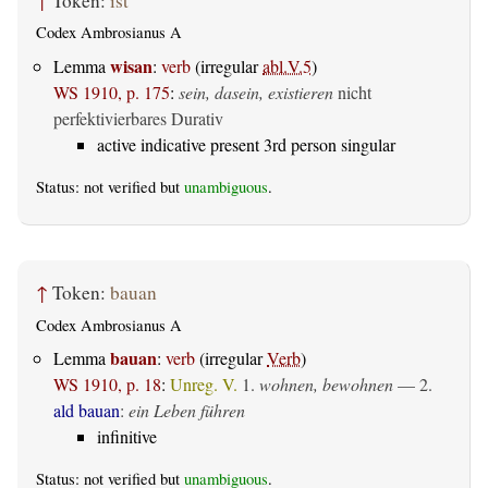
↑
Token:
ist
Codex Ambrosianus A
wisan
Lemma
:
verb
(irregular
abl.V.5
)
WS 1910, p. 175
:
sein, dasein, existieren
nicht
perfektivierbares Durativ
active indicative present 3rd person singular
Status: not verified but
unambiguous
.
↑
Token:
bauan
Codex Ambrosianus A
bauan
Lemma
:
verb
(irregular
Verb
)
WS 1910, p. 18
:
Unreg. V.
1.
wohnen, bewohnen
— 2.
ald bauan
:
ein Leben führen
infinitive
Status: not verified but
unambiguous
.