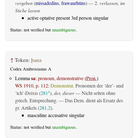
vergeben
(
missadedins
,
frawaurhtins
) — 2.
verlassen, im
Stiche lassen
active optative present 3rd person singular
Status: not verified but
unambiguous
.
↑
Token:
þana
Codex Ambrosianus A
sa
Lemma
:
pronoun, demonstrative
(
Pron.
)
WS 1910, p. 112
:
Demonstrat.
Pronomen der ‘der’- und
‘ich’-Deixis (
281
),
der, dieser
— Nicht selten ohne
1
griech. Entsprechung. — Das Dem. dient als Ersatz des
gr. Artikels (
281,2
).
masculine accusative singular
Status: not verified but
unambiguous
.