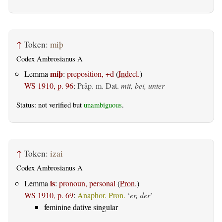
↑
Token:
miþ
Codex Ambrosianus A
miþ
Lemma
:
preposition, +d
(
Indecl.
)
WS 1910, p. 96
:
Präp. m. Dat.
mit, bei, unter
Status: not verified but
unambiguous
.
↑
Token:
izai
Codex Ambrosianus A
is
Lemma
:
pronoun, personal
(
Pron.
)
WS 1910, p. 69
:
Anaphor. Pron.
‘
er, der
’
feminine dative singular