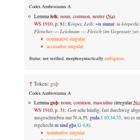
Codex Ambrosianus A
leik
Lemma
:
noun, common, neuter
(
Na
)
WS 1910, p. 81
:
Körper, Leib
;
~is siunai
:
in körperlic
Fleisches
—
Leichnam
—
Fleisch (im Gegensatz zur 
nominative singular
accusative singular
Status: not verified, morphosyntactically
ambiguous
.
↑
Token:
guþ
Codex Ambrosianus A
guþ
Lemma
:
noun, common, masculine
(irregular
No
WS 1910, p. 51
:
Gott
sehr häufig; fast durchweg abg
ausgeschrieben nur N.A.Pl.
guda
J 10,34.35
, wo es i
regelrecht
ni sind gþa
G 4,8
).
nominative singular
accusative singular