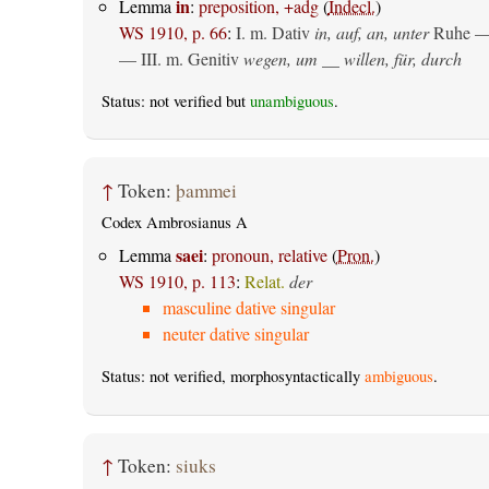
in
Lemma
:
preposition, +adg
(
Indecl.
)
WS 1910, p. 66
:
I.
m. Dativ
in, auf, an, unter
Ruhe —
— III.
m. Genitiv
wegen, um __ willen, für, durch
Status: not verified but
unambiguous
.
↑
Token:
þammei
Codex Ambrosianus A
saei
Lemma
:
pronoun, relative
(
Pron.
)
WS 1910, p. 113
:
Relat.
der
masculine dative singular
neuter dative singular
Status: not verified, morphosyntactically
ambiguous
.
↑
Token:
siuks