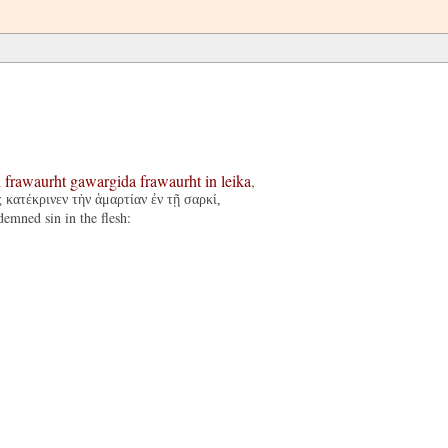
i
frawaurht
gawargida
frawaurht
in
leika
,
 κατέκρινεν τὴν ἁμαρτίαν ἐν τῇ σαρκί,
demned sin in the flesh: