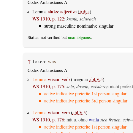
Codex Ambrosianus A
siuks
Lemma
:
adjective
(
Adj.a
)
WS 1910, p. 122
:
krank, schwach
strong masculine nominative singular
Status: not verified but
unambiguous
.
↑
Token:
was
Codex Ambrosianus A
wisan
Lemma
:
verb
(irregular
abl.V.5
)
WS 1910, p. 175
:
sein, dasein, existieren
nicht perfekt
active indicative preterite 1st person singular
active indicative preterite 3rd person singular
wisan
Lemma
:
verb
(
abl.V.5
)
WS 1910, p. 176
:
mit u. ohne
waila
sich freuen, sch
active indicative preterite 1st person singular