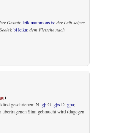
her Gestalt
;
leik mammons is
:
der Leib seines
Seele)
;
bi leika
:
dem Fleische nach
un
)
ekürzt geschrieben: N.
gþ
G.
gþs
D.
gþa
;
m übertragenen Sinn gebraucht wird (dagegen