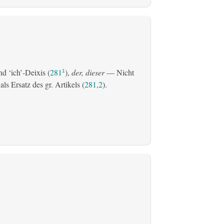
d ‘ich’-Deixis (
281
),
der, dieser
— Nicht
1
s Ersatz des gr. Artikels (
281,2
).