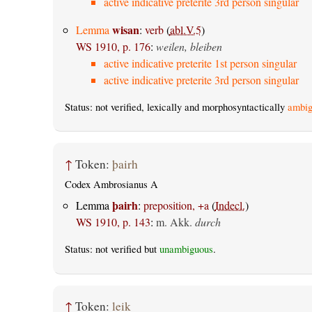
active indicative preterite 3rd person singular
wisan
Lemma
:
verb
(
abl.V.5
)
WS 1910, p. 176
:
weilen, bleiben
active indicative preterite 1st person singular
active indicative preterite 3rd person singular
Status: not verified, lexically and morphosyntactically
ambig
↑
Token:
þairh
Codex Ambrosianus A
þairh
Lemma
:
preposition, +a
(
Indecl.
)
WS 1910, p. 143
:
m. Akk.
durch
Status: not verified but
unambiguous
.
↑
Token:
leik