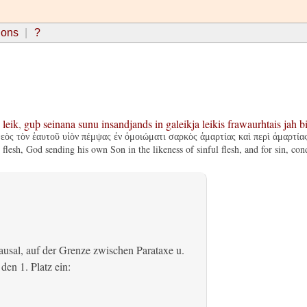
ions
?
leik
,
guþ
seinana
sunu
insandjands
in
galeikja
leikis
frawaurhtais
jah
b
εὸς τὸν ἑαυτοῦ υἱὸν πέμψας ἐν ὁμοιώματι σαρκὸς ἁμαρτίας καὶ περὶ ἁμαρτίας
lesh, God sending his own Son in the likeness of sinful flesh, and for sin, con
usal, auf der Grenze zwischen Parataxe u.
den 1. Platz ein: