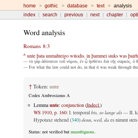
home
gothic
database
text
analysis
index
search
previous
next
chapter
opt
Word analysis
Romans 8:3
unte
þata
unmahteigo
witodis
,
in
þammei
siuks
was
þairh
A
— τὸ γὰρ ἀδύνατον τοῦ νόμου, ἐν ᾧ ἠσθένει διὰ τῆς σαρκός, ὁ θ
— For what the law could not do, in that it was weak through the f
↑
Token:
unte
Codex Ambrosianus A
unte
Lemma
:
conjunction
(
Indecl.
)
WS 1910, p. 160
:
I. temporal
bis, so lange als
— II. ka
Hypotaxe stehend (
340
)
denn, weil, da
es nimmt stets 
Status: not verified but
unambiguous
.