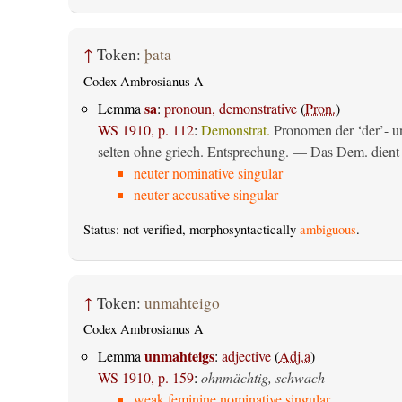
↑
Token:
þata
Codex Ambrosianus A
sa
Lemma
:
pronoun, demonstrative
(
Pron.
)
WS 1910, p. 112
:
Demonstrat.
Pronomen der ‘der’- un
selten ohne griech. Entsprechung. — Das Dem. dient al
neuter nominative singular
neuter accusative singular
Status: not verified, morphosyntactically
ambiguous
.
↑
Token:
unmahteigo
Codex Ambrosianus A
unmahteigs
Lemma
:
adjective
(
Adj.a
)
WS 1910, p. 159
:
ohnmächtig, schwach
weak feminine nominative singular