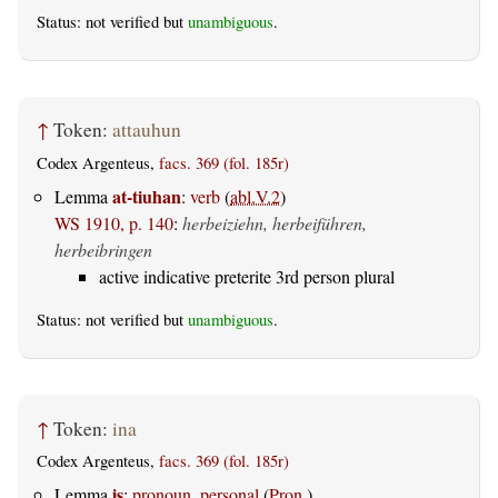
Status: not verified but
unambiguous
.
↑
Token:
attauhun
Codex Argenteus,
facs. 369 (fol. 185r)
at-tiuhan
Lemma
:
verb
(
abl.V.2
)
WS 1910, p. 140
:
herbeiziehn, herbeiführen,
herbeibringen
active indicative preterite 3rd person plural
Status: not verified but
unambiguous
.
↑
Token:
ina
Codex Argenteus,
facs. 369 (fol. 185r)
is
Lemma
:
pronoun, personal
(
Pron.
)