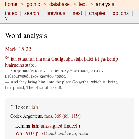
home
gothic
database
text
analysis
index
search
previous
next
chapter
options
?
Word analysis
Mark 15:22
jah
attauhun
ina
ana
Gaulgauþa
staþ
,
þatei
ist
gaskeiriþ
CA
ƕairneins
staþs
.
— καὶ φέρουσιν αὐτὸν ἐπὶ τὸν γολγοθᾶν τόπον, ὅ ἐστιν
μεθερμηνευόμενον κρανίου τόπος.
— And they bring him unto the place Golgotha, which is, being
interpreted, The place of a skull.
↑
Token:
jah
Codex Argenteus,
facs. 369 (fol. 185r)
jah
Lemma
:
unassigned
(
Indecl.
)
WS 1910, p. 71
:
und, und zwar, auch