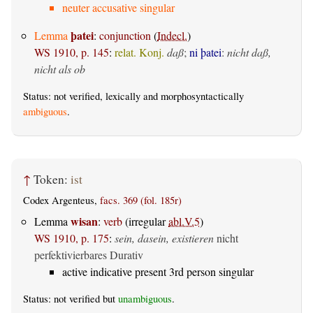
neuter accusative singular
þatei
Lemma
:
conjunction
(
Indecl.
)
WS 1910, p. 145
:
relat. Konj.
daß
;
ni þatei
:
nicht daß,
nicht als ob
Status: not verified, lexically and morphosyntactically
ambiguous
.
↑
Token:
ist
Codex Argenteus,
facs. 369 (fol. 185r)
wisan
Lemma
:
verb
(irregular
abl.V.5
)
WS 1910, p. 175
:
sein, dasein, existieren
nicht
perfektivierbares Durativ
active indicative present 3rd person singular
Status: not verified but
unambiguous
.