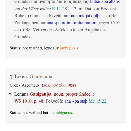
Grundes nur
·
liubai ana attans
ἀγαπητοὶ διὰ τοὺς πατέρας
um der Väter willen
R 11,28
— 2.
m. Dat. zur Bez. der
Ruhe
a)
räuml.
— b)
zeitl.
nur
ana midjai dulþ
— c) Bei
Zahlangaben nur
ana spaurdim fimftaihunim
:
gegen 15 St.
— d) Bei Verben des Affekts u.ä. zur Angabe des
Grundes
Status: not verified, lexically
ambiguous
.
↑
Token:
Gaulgauþa
Codex Argenteus,
facs. 369 (fol. 185r)
Gaulgauþa
Lemma
:
noun, proper
(
Indecl.
)
WS 1910, p. 48
:
:
ana ~þa staþ
Mc 15,22
Γολγοθᾶ
Status: not verified but
unambiguous
.