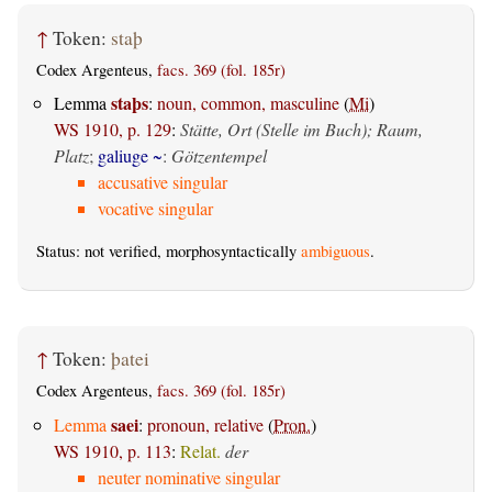
↑
Token:
staþ
Codex Argenteus,
facs. 369 (fol. 185r)
staþs
Lemma
:
noun, common, masculine
(
Mi
)
WS 1910, p. 129
:
Stätte, Ort (Stelle im Buch); Raum,
Platz
;
galiuge ~
:
Götzentempel
accusative singular
vocative singular
Status: not verified, morphosyntactically
ambiguous
.
↑
Token:
þatei
Codex Argenteus,
facs. 369 (fol. 185r)
saei
Lemma
:
pronoun, relative
(
Pron.
)
WS 1910, p. 113
:
Relat.
der
neuter nominative singular