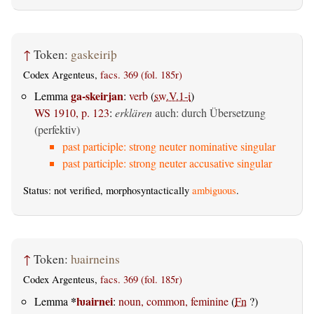
↑
Token:
gaskeiriþ
Codex Argenteus,
facs. 369 (fol. 185r)
ga-skeirjan
Lemma
:
verb
(
sw.V.1-i
)
WS 1910, p. 123
:
erklären
auch: durch Übersetzung
(perfektiv)
past participle: strong neuter nominative singular
past participle: strong neuter accusative singular
Status: not verified, morphosyntactically
ambiguous
.
↑
Token:
ƕairneins
Codex Argenteus,
facs. 369 (fol. 185r)
*
ƕairnei
Lemma
:
noun, common, feminine
(
Fn
?)