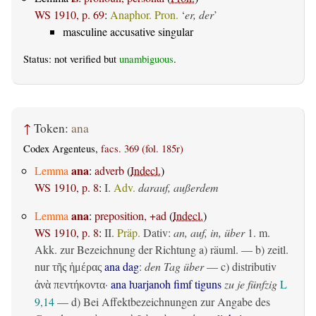
WS 1910, p. 69
:
Anaphor. Pron.
‘
er, der
’
masculine accusative singular
Status: not verified but
unambiguous
.
↑
Token:
ana
Codex Argenteus,
facs. 369 (fol. 185r)
ana
Lemma
:
adverb
(
Indecl.
)
WS 1910, p. 8
:
I.
Adv.
darauf, außerdem
ana
Lemma
:
preposition, +ad
(
Indecl.
)
WS 1910, p. 8
:
II.
Präp.
Dativ
:
an, auf, in, über
1.
m.
Akk. zur Bezeichnung der Richtung
a)
räuml.
— b)
zeitl.
nur
ana dag
:
den Tag über
— c)
distributiv
τῆς ἡμέρας
·
ana ƕarjanoh fimf tiguns
zu je fünfzig
L
ἀνὰ πεντήκοντα
9,14
— d) Bei Affektbezeichnungen zur Angabe des