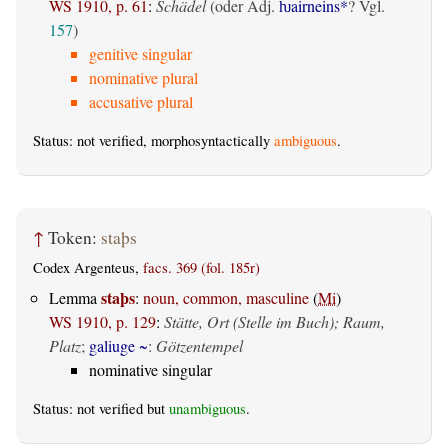
WS 1910, p. 61
:
Schädel
(oder Adj.
ƕairneins*
? Vgl.
157
)
genitive singular
nominative plural
accusative plural
Status: not verified, morphosyntactically
ambiguous
.
↑
Token:
staþs
Codex Argenteus,
facs. 369 (fol. 185r)
staþs
Lemma
:
noun, common, masculine
(
Mi
)
WS 1910, p. 129
:
Stätte, Ort (Stelle im Buch); Raum,
Platz
;
galiuge ~
:
Götzentempel
nominative singular
Status: not verified but
unambiguous
.