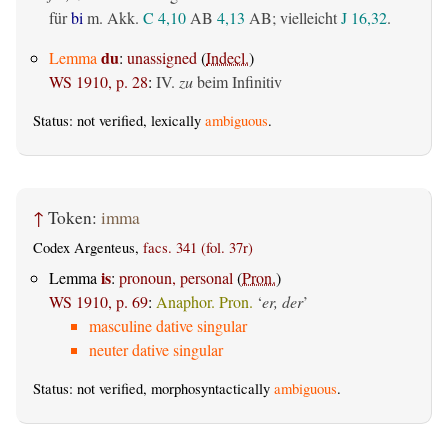
für
bi
m. Akk.
C 4,10
AB
4,13
AB
; vielleicht
J 16,32
.
du
Lemma
:
unassigned
(
Indecl.
)
WS 1910, p. 28
:
IV.
zu
beim Infinitiv
Status: not verified, lexically
ambiguous
.
↑
Token:
imma
Codex Argenteus,
facs. 341 (fol. 37r)
is
Lemma
:
pronoun, personal
(
Pron.
)
WS 1910, p. 69
:
Anaphor. Pron.
‘
er, der
’
masculine dative singular
neuter dative singular
Status: not verified, morphosyntactically
ambiguous
.