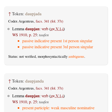
↑
Token:
daupjada
Codex Argenteus,
facs. 341 (fol. 37r)
daupjan
Lemma
:
verb
(
sw.V.1-i
)
WS 1910, p. 25
:
taufen
passive indicative present 1st person singular
passive indicative present 3rd person singular
Status: not verified, morphosyntactically
ambiguous
.
↑
Token:
daupjanda
Codex Argenteus,
facs. 341 (fol. 37r)
daupjan
Lemma
:
verb
(
sw.V.1-i
)
WS 1910, p. 25
:
taufen
present participle: weak masculine nominative