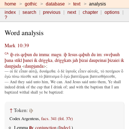
home
gothic
database
text
analysis
index
search
previous
next
chapter
options
?
Word analysis
Mark 10:39
iþ
eis
qeþun
du
imma
:
magu
.
iþ
Iesus
qaþuh
du
im
:
sweþauh
CA
þana
stikl
þanei
ik
driggka
,
driggkats
jah
þizai
daupeinai
þizaiei
ik
daupjada
<
daupjanda
>;
— οἱ δὲ εἶπαν αὐτῷ, δυνάμεθα. ὁ δὲ ἰησοῦς εἶπεν αὐτοῖς, τὸ ποτήριον ὃ
ἐγὼ πίνω πίεσθε καὶ τὸ βάπτισμα ὃ ἐγὼ βαπτίζομαι βαπτισθήσεσθε,
— And they said unto him, We can. And Jesus said unto them, Ye shall
indeed drink of the cup that I drink of; and with the baptism that I am
baptized withal shall ye be baptized:
↑
Token:
iþ
Codex Argenteus,
facs. 341 (fol. 37r)
iþ
Lemma
:
conjunction
(
Indecl.
)