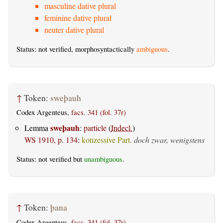
masculine dative plural
feminine dative plural
neuter dative plural
Status: not verified, morphosyntactically
ambiguous
.
↑
Token:
sweþauh
Codex Argenteus,
facs. 341 (fol. 37r)
sweþauh
Lemma
:
particle
(
Indecl.
)
WS 1910, p. 134
:
konzessive Part.
doch zwar, wenigstens
Status: not verified but
unambiguous
.
↑
Token:
þana
Codex Argenteus,
facs. 341 (fol. 37r)