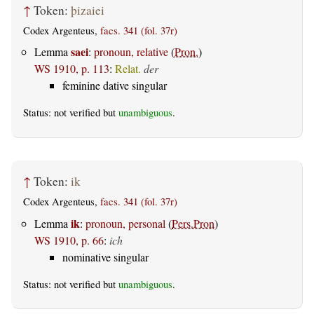
↑
Token:
þizaiei
Codex Argenteus,
facs. 341 (fol. 37r)
saei
Lemma
:
pronoun, relative
(
Pron.
)
WS 1910, p. 113
:
Relat.
der
feminine dative singular
Status: not verified but
unambiguous
.
↑
Token:
ik
Codex Argenteus,
facs. 341 (fol. 37r)
ik
Lemma
:
pronoun, personal
(
Pers.Pron
)
WS 1910, p. 66
:
ich
nominative singular
Status: not verified but
unambiguous
.