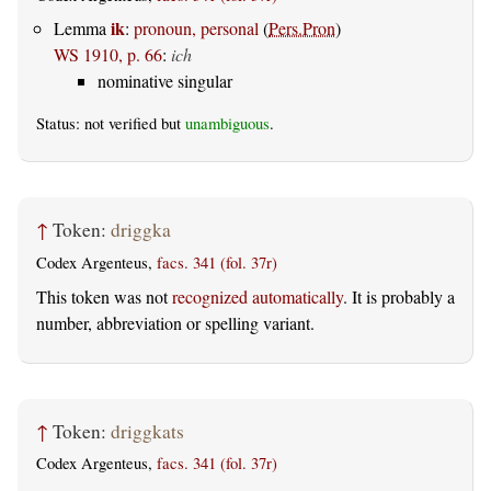
ik
Lemma
:
pronoun, personal
(
Pers.Pron
)
WS 1910, p. 66
:
ich
nominative singular
Status: not verified but
unambiguous
.
↑
Token:
driggka
Codex Argenteus,
facs. 341 (fol. 37r)
This token was not
recognized automatically
. It is probably a
number, abbreviation or spelling variant.
↑
Token:
driggkats
Codex Argenteus,
facs. 341 (fol. 37r)