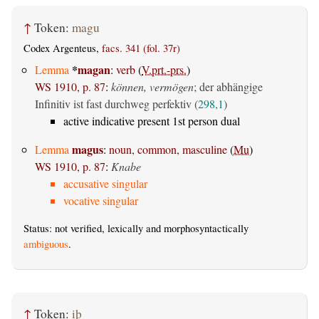
↑
Token:
magu
Codex Argenteus,
facs. 341 (fol. 37r)
*
magan
Lemma
:
verb
(
V.prt.-prs.
)
WS 1910, p. 87
:
können, vermögen
; der abhängige
Infinitiv ist fast durchweg perfektiv (
298,1
)
active indicative present 1st person dual
magus
Lemma
:
noun, common, masculine
(
Mu
)
WS 1910, p. 87
:
Knabe
accusative singular
vocative singular
Status: not verified, lexically and morphosyntactically
ambiguous
.
↑
Token:
iþ