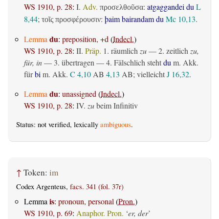
WS 1910, p. 28
:
I.
Adv.
:
atgaggandei du
L
προσελθοῦσα
8,44
;
:
þaim bairandam du
Mc 10,13
.
τοῖς προσφέρουσιν
du
Lemma
:
preposition, +d
(
Indecl.
)
WS 1910, p. 28
:
II.
Präp.
1.
räumlich
zu
— 2.
zeitlich
zu,
für, in
— 3.
übertragen
— 4. Fälschlich steht
du
m. Akk.
für
bi
m. Akk.
C 4,10
AB
4,13
AB
; vielleicht
J 16,32
.
du
Lemma
:
unassigned
(
Indecl.
)
WS 1910, p. 28
:
IV.
zu
beim Infinitiv
Status: not verified, lexically
ambiguous
.
↑
Token:
im
Codex Argenteus,
facs. 341 (fol. 37r)
is
Lemma
:
pronoun, personal
(
Pron.
)
WS 1910, p. 69
:
Anaphor. Pron.
‘
er, der
’