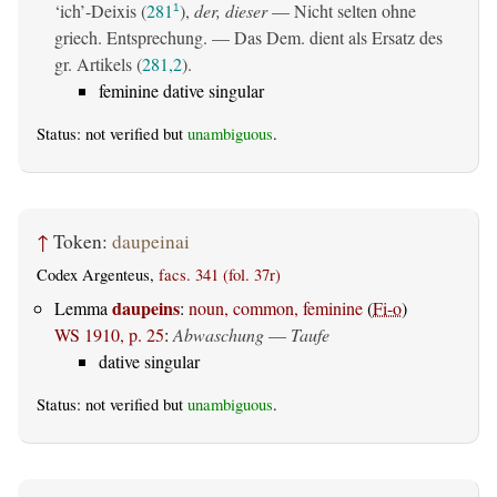
‘ich’-Deixis (
281
),
der, dieser
— Nicht selten ohne
1
griech. Entsprechung. — Das Dem. dient als Ersatz des
gr. Artikels (
281,2
).
feminine dative singular
Status: not verified but
unambiguous
.
↑
Token:
daupeinai
Codex Argenteus,
facs. 341 (fol. 37r)
daupeins
Lemma
:
noun, common, feminine
(
Fi-o
)
WS 1910, p. 25
:
Abwaschung
—
Taufe
dative singular
Status: not verified but
unambiguous
.