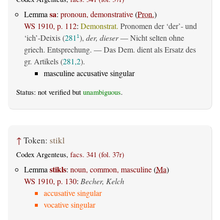
sa
Lemma
:
pronoun, demonstrative
(
Pron.
)
WS 1910, p. 112
:
Demonstrat.
Pronomen der ‘der’- und
‘ich’-Deixis (
281
),
der, dieser
— Nicht selten ohne
1
griech. Entsprechung. — Das Dem. dient als Ersatz des
gr. Artikels (
281,2
).
masculine accusative singular
Status: not verified but
unambiguous
.
↑
Token:
stikl
Codex Argenteus,
facs. 341 (fol. 37r)
stikls
Lemma
:
noun, common, masculine
(
Ma
)
WS 1910, p. 130
:
Becher, Kelch
accusative singular
vocative singular