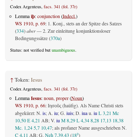
Codex Argenteus,
facs. 341 (fol. 37r)
iþ
Lemma
:
conjunction
(
Indecl.
)
WS 1910, p. 69
:
1. Konj., stets an der Spitze des Satzes
(
334
)
aber
— 2. Zur einleitung konjunktionsloser
Bedingungssätze (
370a
)
Status: not verified but
unambiguous
.
↑
Token:
Iesus
Codex Argenteus,
facs. 341 (fol. 37r)
Iesus
Lemma
:
noun, proper
(
Noun
)
WS 1910, p. 66
:
(haüfig). Als Name Christi stets
Ιησοῦς
abgekürzt: N.
is
; A.
iu
; G.
iuis
; D.
iua
u.
iu
L 3,21
Mc
10,50
E 4,21
AB
; V.
iu
M 8,29
L 4,34
8,28
17,13
18,38
Mc. 1,24
5,7
10,47
; als profaner Name ausgeschrieben N.
C 4,11
AB
; G.
Neh 7,39.43
(
18
)
3