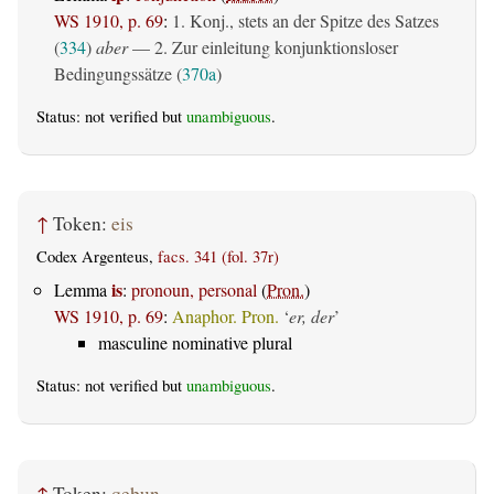
WS 1910, p. 69
:
1. Konj., stets an der Spitze des Satzes
(
334
)
aber
— 2. Zur einleitung konjunktionsloser
Bedingungssätze (
370a
)
Status: not verified but
unambiguous
.
↑
Token:
eis
Codex Argenteus,
facs. 341 (fol. 37r)
is
Lemma
:
pronoun, personal
(
Pron.
)
WS 1910, p. 69
:
Anaphor. Pron.
‘
er, der
’
masculine nominative plural
Status: not verified but
unambiguous
.
↑
Token:
qeþun