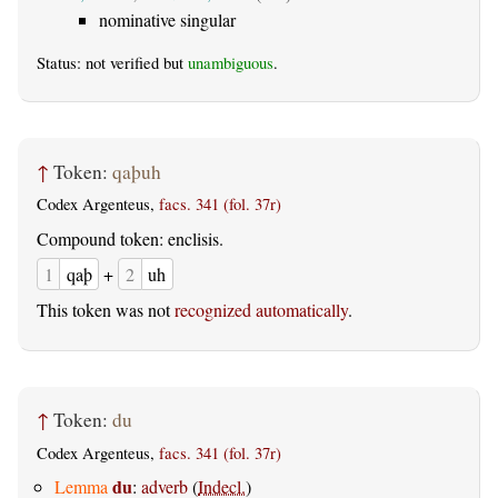
nominative singular
Status: not verified but
unambiguous
.
↑
Token:
qaþuh
Codex Argenteus,
facs. 341 (fol. 37r)
Compound token: enclisis.
1
qaþ
+
2
uh
This token was not
recognized automatically
.
↑
Token:
du
Codex Argenteus,
facs. 341 (fol. 37r)
du
Lemma
:
adverb
(
Indecl.
)