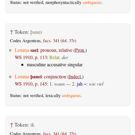
Status: not verified, morphosyntactically
ambiguous
.
↑
Token:
þanei
Codex Argenteus,
facs. 341 (fol. 37r)
saei
Lemma
:
pronoun, relative
(
Pron.
)
WS 1910, p. 113
:
Relat.
der
masculine accusative singular
þanei
Lemma
:
conjunction
(
Indecl.
)
WS 1910, p. 145
:
1.
wann
— 2.
jah ~
:
wie viel
Status: not verified, lexically
ambiguous
.
↑
Token:
ik
Codex Argenteus,
facs. 341 (fol. 37r)