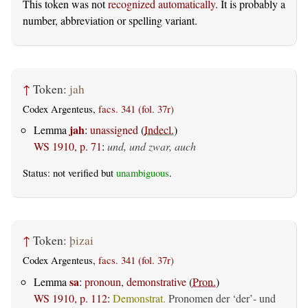
This token was not
recognized automatically
. It is probably a
number, abbreviation or spelling variant.
↑
Token:
jah
Codex Argenteus,
facs. 341 (fol. 37r)
jah
Lemma
:
unassigned
(
Indecl.
)
WS 1910, p. 71
:
und, und zwar, auch
Status: not verified but
unambiguous
.
↑
Token:
þizai
Codex Argenteus,
facs. 341 (fol. 37r)
sa
Lemma
:
pronoun, demonstrative
(
Pron.
)
WS 1910, p. 112
:
Demonstrat.
Pronomen der ‘der’- und