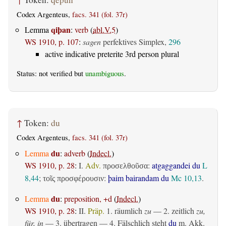
Codex Argenteus,
facs. 341 (fol. 37r)
qiþan
Lemma
:
verb
(
abl.V.5
)
WS 1910, p. 107
:
sagen
perfektives Simplex,
296
active indicative preterite 3rd person plural
Status: not verified but
unambiguous
.
↑
Token:
du
Codex Argenteus,
facs. 341 (fol. 37r)
du
Lemma
:
adverb
(
Indecl.
)
WS 1910, p. 28
:
I.
Adv.
:
atgaggandei du
L
προσελθοῦσα
8,44
;
:
þaim bairandam du
Mc 10,13
.
τοῖς προσφέρουσιν
du
Lemma
:
preposition, +d
(
Indecl.
)
WS 1910, p. 28
:
II.
Präp.
1.
räumlich
zu
— 2.
zeitlich
zu,
für, in
— 3.
übertragen
— 4. Fälschlich steht
du
m. Akk.