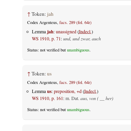
↑
Token:
jah
Codex Argenteus,
facs. 289 (fol. 64r)
jah
Lemma
:
unassigned
(
Indecl.
)
WS 1910, p. 71
:
und, und zwar, auch
Status: not verified but
unambiguous
.
↑
Token:
us
Codex Argenteus,
facs. 289 (fol. 64r)
us
Lemma
:
preposition, +d
(
Indecl.
)
WS 1910, p. 161
:
m. Dat.
aus, von ( __ her)
Status: not verified but
unambiguous
.