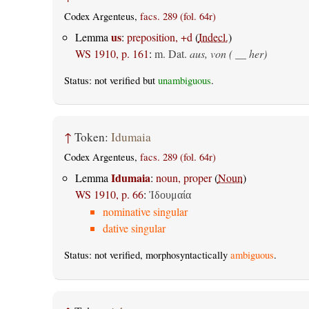
Codex Argenteus,
facs. 289 (fol. 64r)
us
Lemma
:
preposition, +d
(
Indecl.
)
WS 1910, p. 161
:
m. Dat.
aus, von ( __ her)
Status: not verified but
unambiguous
.
↑
Token:
Idumaia
Codex Argenteus,
facs. 289 (fol. 64r)
Idumaia
Lemma
:
noun, proper
(
Noun
)
WS 1910, p. 66
:
Ἰδουμαία
nominative singular
dative singular
Status: not verified, morphosyntactically
ambiguous
.