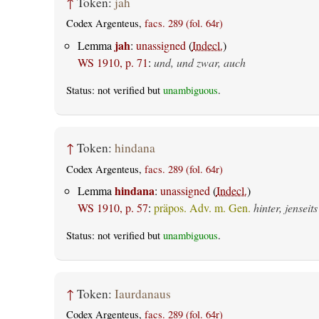
↑
Token:
jah
Codex Argenteus,
facs. 289 (fol. 64r)
jah
Lemma
:
unassigned
(
Indecl.
)
WS 1910, p. 71
:
und, und zwar, auch
Status: not verified but
unambiguous
.
↑
Token:
hindana
Codex Argenteus,
facs. 289 (fol. 64r)
hindana
Lemma
:
unassigned
(
Indecl.
)
WS 1910, p. 57
:
präpos. Adv. m. Gen.
hinter, jenseits
Status: not verified but
unambiguous
.
↑
Token:
Iaurdanaus
Codex Argenteus,
facs. 289 (fol. 64r)