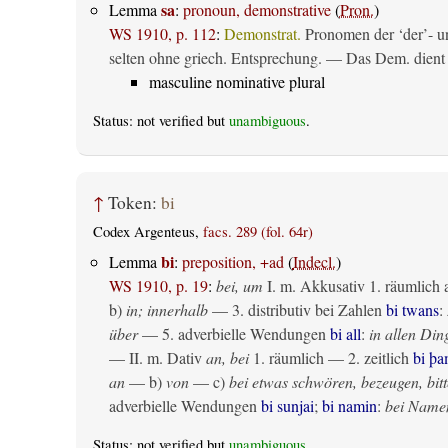
sa
Lemma
:
pronoun, demonstrative
(
Pron.
)
WS 1910, p. 112
:
Demonstrat.
Pronomen der ‘der’- un
selten ohne griech. Entsprechung. — Das Dem. dient al
masculine nominative plural
Status: not verified but
unambiguous
.
↑
Token:
bi
Codex Argenteus,
facs. 289 (fol. 64r)
bi
Lemma
:
preposition, +ad
(
Indecl.
)
WS 1910, p. 19
:
bei, um
I.
m. Akkusativ
1.
räumlich
b)
in; innerhalb
— 3. distributiv bei Zahlen
bi twans
:
über
— 5. adverbielle Wendungen
bi all
:
in allen Din
— II.
m. Dativ
an, bei
1.
räumlich
— 2.
zeitlich
bi þ
an
— b)
von
— c)
bei etwas schwören, bezeugen, bitt
adverbielle Wendungen
bi sunjai
;
bi namin
:
bei Name
Status: not verified but
unambiguous
.