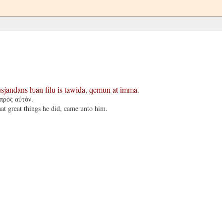
sjandans
ƕan
filu
is
tawida
,
qemun
at
imma
.
πρὸς αὐτόν.
t great things he did, came unto him.