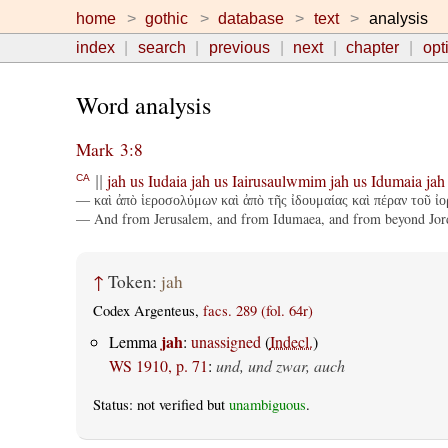
home
gothic
database
text
analysis
index
search
previous
next
chapter
opt
Word analysis
Mark 3:8
jah
us
Iudaia
jah
us
Iairusaulwmim
jah
us
Idumaia
jah
CA
||
— καὶ ἀπὸ ἱεροσολύμων καὶ ἀπὸ τῆς ἰδουμαίας καὶ πέραν τοῦ ἰο
— And from Jerusalem, and from Idumaea, and from beyond Jordan
↑
Token:
jah
Codex Argenteus,
facs. 289 (fol. 64r)
jah
Lemma
:
unassigned
(
Indecl.
)
WS 1910, p. 71
:
und, und zwar, auch
Status: not verified but
unambiguous
.