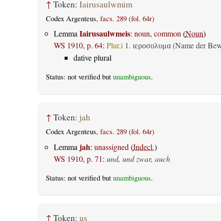
↑
Token:
Iairusaulwmim
Codex Argenteus,
facs. 289 (fol. 64r)
Iairusaulwmeis
Lemma
:
noun, common
(
Noun
)
WS 1910, p. 64
:
Plur.i
1.
(Name der Bewo
ιεροσολυμα
dative plural
Status: not verified but
unambiguous
.
↑
Token:
jah
Codex Argenteus,
facs. 289 (fol. 64r)
jah
Lemma
:
unassigned
(
Indecl.
)
WS 1910, p. 71
:
und, und zwar, auch
Status: not verified but
unambiguous
.
↑
Token:
us