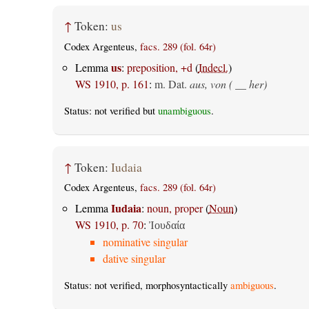
↑
Token:
us
Codex Argenteus,
facs. 289 (fol. 64r)
us
Lemma
:
preposition, +d
(
Indecl.
)
WS 1910, p. 161
:
m. Dat.
aus, von ( __ her)
Status: not verified but
unambiguous
.
↑
Token:
Iudaia
Codex Argenteus,
facs. 289 (fol. 64r)
Iudaia
Lemma
:
noun, proper
(
Noun
)
WS 1910, p. 70
:
Ἰουδαία
nominative singular
dative singular
Status: not verified, morphosyntactically
ambiguous
.