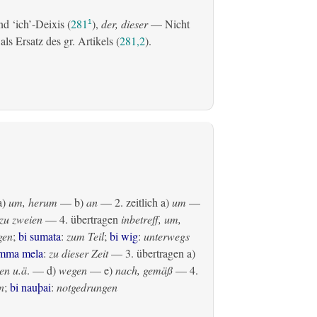
d ‘ich’-Deixis (
281
),
der, dieser
— Nicht
1
s Ersatz des gr. Artikels (
281,2
).
a)
um, herum
— b)
an
— 2.
zeitlich
a)
um
—
zu zweien
— 4.
übertragen
inbetreff, um,
gen
;
bi sumata
:
zum Teil
;
bi wig
:
unterwegs
amma mela
:
zu dieser Zeit
— 3.
übertragen
a)
en u.ä
. — d)
wegen
— e)
nach, gemäß
— 4.
n
;
bi nauþai
:
notgedrungen