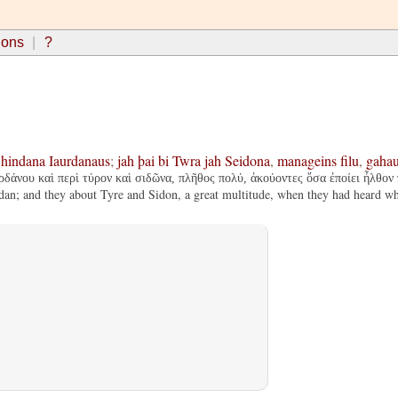
ions
?
hindana
Iaurdanaus
;
jah
þai
bi
Twra
jah
Seidona
,
manageins
filu
,
gahau
ρδάνου καὶ περὶ τύρον καὶ σιδῶνα, πλῆθος πολύ, ἀκούοντες ὅσα ἐποίει ἦλθον 
; and they about Tyre and Sidon, a great multitude, when they had heard wha