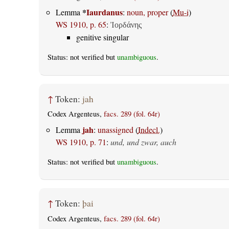
*
Iaurdanus
Lemma
:
noun, proper
(
Mu-i
)
WS 1910, p. 65
:
Ἰορδάνης
genitive singular
Status: not verified but
unambiguous
.
↑
Token:
jah
Codex Argenteus,
facs. 289 (fol. 64r)
jah
Lemma
:
unassigned
(
Indecl.
)
WS 1910, p. 71
:
und, und zwar, auch
Status: not verified but
unambiguous
.
↑
Token:
þai
Codex Argenteus,
facs. 289 (fol. 64r)