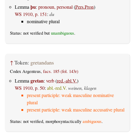
þu
Lemma
:
pronoun, personal
(
Pers.Pron
)
WS 1910, p. 151
:
du
nominative plural
Status: not verified but
unambiguous
.
↑
Token:
gretandans
Codex Argenteus,
facs. 185 (fol. 143r)
gretan
Lemma
:
verb
(
red.-abl.V.
)
WS 1910, p. 50
:
abl.-red.V.
weinen, klagen
present participle: weak masculine nominative
plural
present participle: weak masculine accusative plural
Status: not verified, morphosyntactically
ambiguous
.