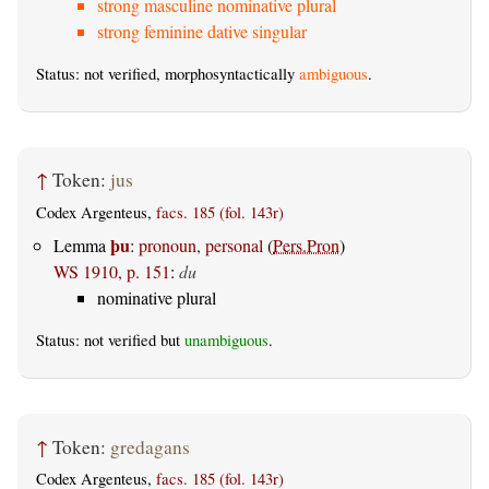
strong masculine nominative plural
strong feminine dative singular
Status: not verified, morphosyntactically
ambiguous
.
↑
Token:
jus
Codex Argenteus,
facs. 185 (fol. 143r)
þu
Lemma
:
pronoun, personal
(
Pers.Pron
)
WS 1910, p. 151
:
du
nominative plural
Status: not verified but
unambiguous
.
↑
Token:
gredagans
Codex Argenteus,
facs. 185 (fol. 143r)