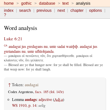
home
gothic
database
text
analysis
index
search
previous
next
chapter
options
?
Word analysis
Luke 6:21
audagai
jus
gredagans
nu
,
unte
sadai
wairþiþ
.
audagai
jus
CA
gretandans
nu
,
unte
ufhlohjanda
.
— μακάριοι οἱ πεινῶντες νῦν, ὅτι χορτασθήσεσθε. μακάριοι οἱ
κλαίοντες νῦν, ὅτι γελάσετε.
— Blessed are ye that hunger now: for ye shall be filled. Blessed are ye
that weep now: for ye shall laugh.
↑
Token:
audagai
Codex Argenteus,
facs. 185 (fol. 143r)
audags
Lemma
:
adjective
(
Adj.a
)
WS 1910, p. 14
:
selig