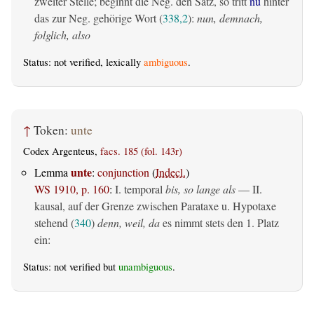
zweiter Stelle; beginnt die Neg. den Satz, so tritt
nu
hinter
das zur Neg. gehörige Wort (
338,2
):
nun, demnach,
folglich, also
Status: not verified, lexically
ambiguous
.
↑
Token:
unte
Codex Argenteus,
facs. 185 (fol. 143r)
unte
Lemma
:
conjunction
(
Indecl.
)
WS 1910, p. 160
:
I. temporal
bis, so lange als
— II.
kausal, auf der Grenze zwischen Parataxe u. Hypotaxe
stehend (
340
)
denn, weil, da
es nimmt stets den 1. Platz
ein:
Status: not verified but
unambiguous
.