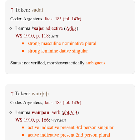
↑
Token:
sadai
Codex Argenteus,
facs. 185 (fol. 143r)
*
saþs
Lemma
:
adjective
(
Adj.a
)
WS 1910, p. 118
:
satt
strong masculine nominative plural
strong feminine dative singular
Status: not verified, morphosyntactically
ambiguous
.
↑
Token:
wairþiþ
Codex Argenteus,
facs. 185 (fol. 143r)
wairþan
Lemma
:
verb
(
abl.V.3
)
WS 1910, p. 166
:
werden
active indicative present 3rd person singular
active indicative present 2nd person plural