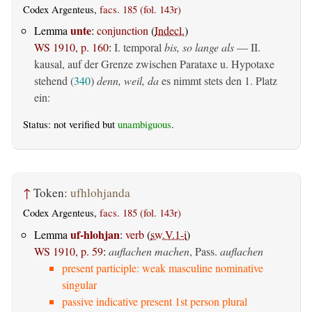
Codex Argenteus,
facs. 185 (fol. 143r)
unte
Lemma
:
conjunction
(
Indecl.
)
WS 1910, p. 160
:
I. temporal
bis, so lange als
— II.
kausal, auf der Grenze zwischen Parataxe u. Hypotaxe
stehend (
340
)
denn, weil, da
es nimmt stets den 1. Platz
ein:
Status: not verified but
unambiguous
.
↑
Token:
ufhlohjanda
Codex Argenteus,
facs. 185 (fol. 143r)
uf-hlohjan
Lemma
:
verb
(
sw.V.1-i
)
WS 1910, p. 59
:
auflachen machen
, Pass.
auflachen
present participle: weak masculine nominative
singular
passive indicative present 1st person plural