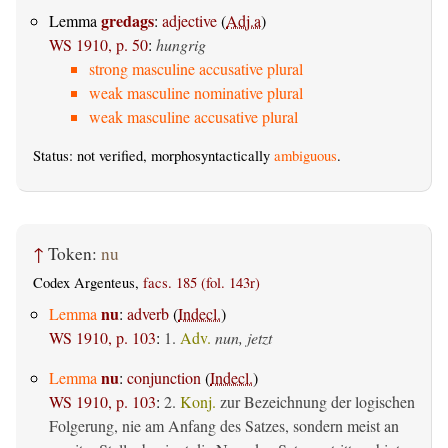
gredags
Lemma
:
adjective
(
Adj.a
)
WS 1910, p. 50
:
hungrig
strong masculine accusative plural
weak masculine nominative plural
weak masculine accusative plural
Status: not verified, morphosyntactically
ambiguous
.
↑
Token:
nu
Codex Argenteus,
facs. 185 (fol. 143r)
nu
Lemma
:
adverb
(
Indecl.
)
WS 1910, p. 103
:
1.
Adv.
nun, jetzt
nu
Lemma
:
conjunction
(
Indecl.
)
WS 1910, p. 103
:
2.
Konj.
zur Bezeichnung der logischen
Folgerung, nie am Anfang des Satzes, sondern meist an