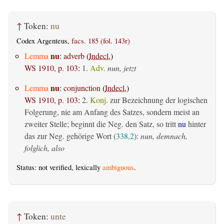
↑
Token:
nu
Codex Argenteus,
facs. 185 (fol. 143r)
nu
Lemma
:
adverb
(
Indecl.
)
WS 1910, p. 103
:
1.
Adv.
nun, jetzt
nu
Lemma
:
conjunction
(
Indecl.
)
WS 1910, p. 103
:
2.
Konj.
zur Bezeichnung der logischen
Folgerung, nie am Anfang des Satzes, sondern meist an
zweiter Stelle; beginnt die Neg. den Satz, so tritt
nu
hinter
das zur Neg. gehörige Wort (
338,2
):
nun, demnach,
folglich, also
Status: not verified, lexically
ambiguous
.
↑
Token:
unte