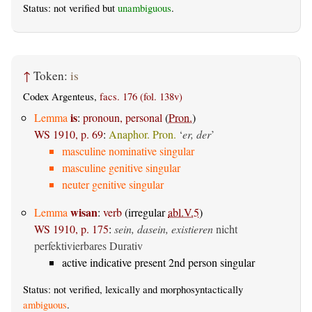
Status: not verified but
unambiguous
.
↑
Token:
is
Codex Argenteus,
facs. 176 (fol. 138v)
is
Lemma
:
pronoun, personal
(
Pron.
)
WS 1910, p. 69
:
Anaphor. Pron.
‘
er, der
’
masculine nominative singular
masculine genitive singular
neuter genitive singular
wisan
Lemma
:
verb
(irregular
abl.V.5
)
WS 1910, p. 175
:
sein, dasein, existieren
nicht
perfektivierbares Durativ
active indicative present 2nd person singular
Status: not verified, lexically and morphosyntactically
ambiguous
.