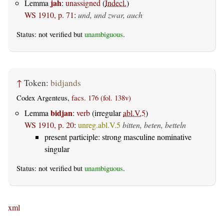
jah
Lemma
:
unassigned
(
Indecl.
)
WS 1910, p. 71
:
und, und zwar, auch
Status: not verified but
unambiguous
.
↑
Token:
bidjands
Codex Argenteus,
facs. 176 (fol. 138v)
bidjan
Lemma
:
verb
(irregular
abl.V.5
)
WS 1910, p. 20
:
unreg.abl.V.5
bitten, beten, betteln
present participle: strong masculine nominative
singular
Status: not verified but
unambiguous
.
xml