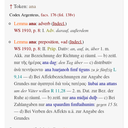
↑
Token:
ana
Codex Argenteus,
facs. 176 (fol. 138v)
ana
Lemma
:
adverb
(
Indecl.
)
WS 1910, p. 8
:
I.
Adv.
darauf, außerdem
ana
Lemma
:
preposition, +ad
(
Indecl.
)
WS 1910, p. 8
:
II.
Präp.
Dativ
:
an, auf, in, über
1.
m.
Akk. zur Bezeichnung der Richtung
a)
räuml.
— b)
zeitl.
nur
ana dag
:
den Tag über
— c)
distributiv
τῆς ἡμέρας
·
ana ƕarjanoh fimf tiguns
zu je fünfzig
L
ἀνὰ πεντήκοντα
9,14
— d) Bei Affektbezeichnungen zur Angabe des
Grundes nur
·
liubai ana attans
ἀγαπητοὶ διὰ τοὺς πατέρας
um der Väter willen
R 11,28
— 2.
m. Dat. zur Bez. der
Ruhe
a)
räuml.
— b)
zeitl.
nur
ana midjai dulþ
— c) Bei
Zahlangaben nur
ana spaurdim fimftaihunim
:
gegen 15 St.
— d) Bei Verben des Affekts u.ä. zur Angabe des
Grundes