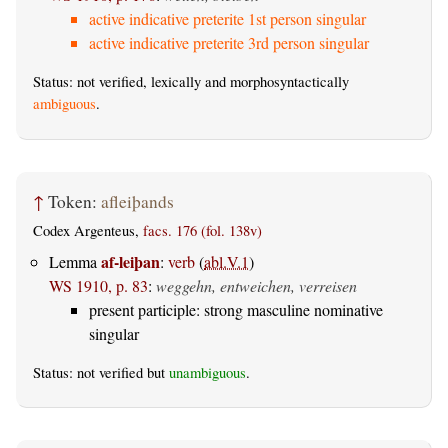
active indicative preterite 1st person singular
active indicative preterite 3rd person singular
Status: not verified, lexically and morphosyntactically
ambiguous
.
↑
Token:
afleiþands
Codex Argenteus,
facs. 176 (fol. 138v)
af-leiþan
Lemma
:
verb
(
abl.V.1
)
WS 1910, p. 83
:
weggehn, entweichen, verreisen
present participle: strong masculine nominative
singular
Status: not verified but
unambiguous
.