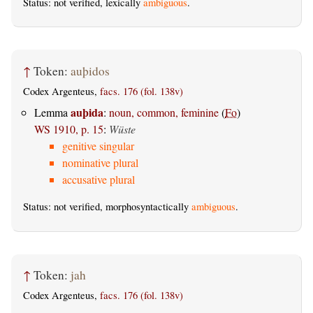
Status: not verified, lexically
ambiguous
.
↑
Token:
auþidos
Codex Argenteus,
facs. 176 (fol. 138v)
auþida
Lemma
:
noun, common, feminine
(
Fo
)
WS 1910, p. 15
:
Wüste
genitive singular
nominative plural
accusative plural
Status: not verified, morphosyntactically
ambiguous
.
↑
Token:
jah
Codex Argenteus,
facs. 176 (fol. 138v)