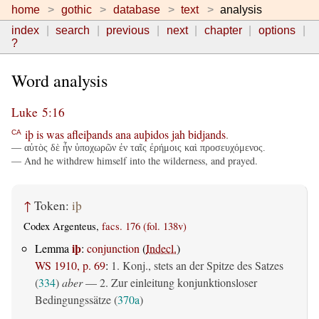
home
gothic
database
text
analysis
index
search
previous
next
chapter
options
?
Word analysis
Luke 5:16
iþ
is
was
afleiþands
ana
auþidos
jah
bidjands
.
CA
— αὐτὸς δὲ ἦν ὑποχωρῶν ἐν ταῖς ἐρήμοις καὶ προσευχόμενος.
— And he withdrew himself into the wilderness, and prayed.
↑
Token:
iþ
Codex Argenteus,
facs. 176 (fol. 138v)
iþ
Lemma
:
conjunction
(
Indecl.
)
WS 1910, p. 69
:
1. Konj., stets an der Spitze des Satzes
(
334
)
aber
— 2. Zur einleitung konjunktionsloser
Bedingungssätze (
370a
)