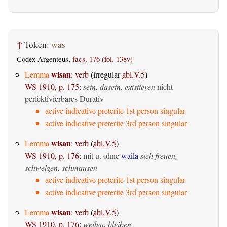
↑
Token:
was
Codex Argenteus,
facs. 176 (fol. 138v)
wisan
Lemma
:
verb
(irregular
abl.V.5
)
WS 1910, p. 175
:
sein, dasein, existieren
nicht
perfektivierbares Durativ
active indicative preterite 1st person singular
active indicative preterite 3rd person singular
wisan
Lemma
:
verb
(
abl.V.5
)
WS 1910, p. 176
:
mit u. ohne
waila
sich freuen,
schwelgen, schmausen
active indicative preterite 1st person singular
active indicative preterite 3rd person singular
wisan
Lemma
:
verb
(
abl.V.5
)
WS 1910, p. 176
:
weilen, bleiben