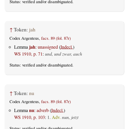
Status:
verified
and/or disambiguated.
↑
Token:
jah
Codex Argenteus,
facs. 89 (fol. 87r)
jah
Lemma
:
unassigned
(
Indecl.
)
WS 1910, p. 71
:
und, und zwar, auch
Status:
verified
and/or disambiguated.
↑
Token:
nu
Codex Argenteus,
facs. 89 (fol. 87r)
nu
Lemma
:
adverb
(
Indecl.
)
WS 1910, p. 103
:
1.
Adv.
nun, jetzt
Status:
verified
and/or disambiguated.