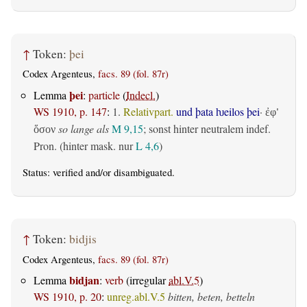
↑
Token:
þei
Codex Argenteus,
facs. 89 (fol. 87r)
þei
Lemma
:
particle
(
Indecl.
)
WS 1910, p. 147
:
1.
Relativpart.
und þata ƕeilos þei
·
ἐφ'
so lange als
M 9,15
; sonst hinter neutralem indef.
ὅσον
Pron. (hinter mask. nur
L 4,6
)
Status:
verified
and/or disambiguated.
↑
Token:
bidjis
Codex Argenteus,
facs. 89 (fol. 87r)
bidjan
Lemma
:
verb
(irregular
abl.V.5
)
WS 1910, p. 20
:
unreg.abl.V.5
bitten, beten, betteln