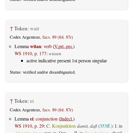
↑
Token:
wait
Codex Argenteus,
facs. 89 (fol. 87r)
witan
Lemma
:
verb
(
V.prt.-prs.
)
WS 1910, p. 177
:
wissen
active indicative present 1st person singular
Status:
verified
and/or disambiguated.
↑
Token:
ei
Codex Argenteus,
facs. 89 (fol. 87r)
ei
Lemma
:
conjunction
(
Indecl.
)
WS 1910, p. 29
:
C.
Konjunktion
damit, daß
(
353ff.
): I. in
Absichtssätzen
stets m. Opt. — II. in
Zwecksätzen
, ebenf.