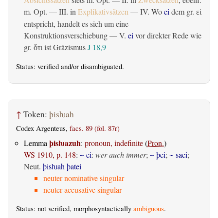
m. Opt. — III. in
Explikativsätzen
— IV. Wo
ei
dem gr.
εἰ
entspricht, handelt es sich um eine
Konstruktionsverschiebung — V.
ei
vor direkter Rede wie
gr.
ist Gräzismus
J 18,9
ὅτι
Status:
verified
and/or disambiguated.
↑
Token:
þisƕah
Codex Argenteus,
facs. 89 (fol. 87r)
þisƕazuh
Lemma
:
pronoun, indefinite
(
Pron.
)
WS 1910, p. 148
:
~ ei
:
wer auch immer
;
~ þei
;
~ saei
;
Neut.
þisƕah þatei
neuter nominative singular
neuter accusative singular
Status: not verified, morphosyntactically
ambiguous
.