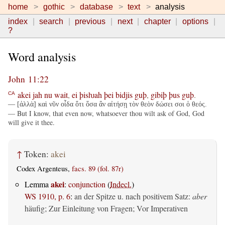
home
gothic
database
text
analysis
index
search
previous
next
chapter
options
?
Word analysis
John 11:22
akei
jah
nu
wait
,
ei
þisƕah
þei
bidjis
guþ
,
gibiþ
þus
guþ
.
CA
— [ἀλλὰ] καὶ νῦν οἶδα ὅτι ὅσα ἂν αἰτήσῃ τὸν θεὸν δώσει σοι ὁ θεός.
— But I know, that even now, whatsoever thou wilt ask of God, God
will give it thee.
↑
Token:
akei
Codex Argenteus,
facs. 89 (fol. 87r)
akei
Lemma
:
conjunction
(
Indecl.
)
WS 1910, p. 6
:
an der Spitze u. nach positivem Satz:
aber
häufig; Zur Einleitung von Fragen; Vor Imperativen