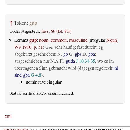
↑
Token:
guþ
Codex Argenteus,
facs. 89 (fol. 87r)
guþ
Lemma
:
noun, common, masculine
(irregular
Noun
)
WS 1910, p. 51
:
Gott
sehr häufig; fast durchweg
abgekürzt geschrieben: N.
gþ
G.
gþs
D.
gþa
;
ausgeschrieben nur N.A.Pl.
guda
J 10,34.35
, wo es im
übertragenen Sinn gebraucht wird (dagegen regelrecht
ni
sind gþa
G 4,8
).
nominative singular
Status:
verified
and/or disambiguated.
xml