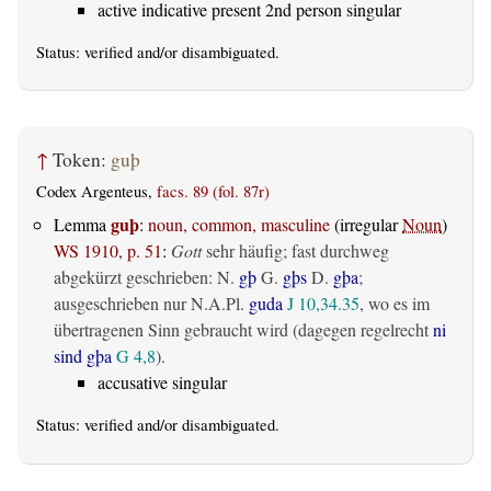
active indicative present 2nd person singular
Status:
verified
and/or disambiguated.
↑
Token:
guþ
Codex Argenteus,
facs. 89 (fol. 87r)
guþ
Lemma
:
noun, common, masculine
(irregular
Noun
)
WS 1910, p. 51
:
Gott
sehr häufig; fast durchweg
abgekürzt geschrieben: N.
gþ
G.
gþs
D.
gþa
;
ausgeschrieben nur N.A.Pl.
guda
J 10,34.35
, wo es im
übertragenen Sinn gebraucht wird (dagegen regelrecht
ni
sind gþa
G 4,8
).
accusative singular
Status:
verified
and/or disambiguated.