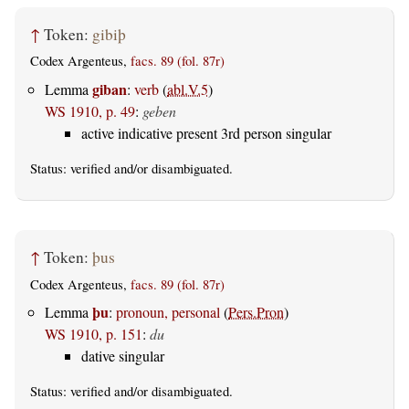
↑
Token:
gibiþ
Codex Argenteus,
facs. 89 (fol. 87r)
giban
Lemma
:
verb
(
abl.V.5
)
WS 1910, p. 49
:
geben
active indicative present 3rd person singular
Status:
verified
and/or disambiguated.
↑
Token:
þus
Codex Argenteus,
facs. 89 (fol. 87r)
þu
Lemma
:
pronoun, personal
(
Pers.Pron
)
WS 1910, p. 151
:
du
dative singular
Status:
verified
and/or disambiguated.