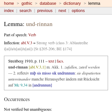
home
gothic
database
dictionary
lemma
index
search
previous
next
options
Lemma:
und-rinnan
Part of speech:
Verb
Inflection:
abl.V.3
=
Strong verb (class 3: Ablautreihe
i[aí]/a/u[aú]/u[aú]) [St §205-206; BE §174]
Streitberg 1910, p. 111 –
text
|
facs.
und-rinnan
[abl.V.3,1]
m. Akk.
1.
zufallen, zuteil werden
— 2.
reflexiv
miþ sis misso sik undrunnun
:
sie disputierten
untereinander
manche Herausgeber ändern mit Rücksicht
auf
Mc 9,34
in
[andrunnun]
Occurrences
Not verified but unambiguous: