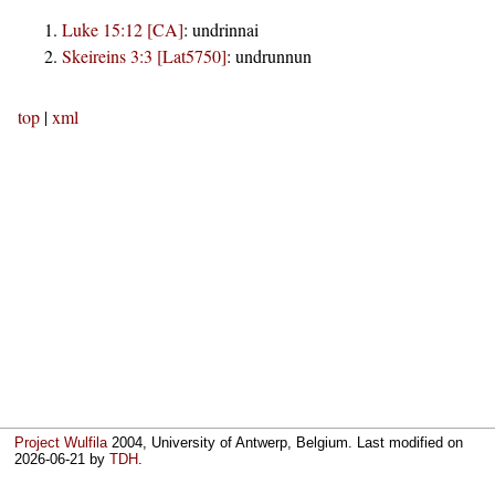
Luke 15:12 [CA]
:
undrinnai
Skeireins 3:3 [Lat5750]
:
undrunnun
top
|
xml
Project Wulfila
2004, University of Antwerp, Belgium. Last modified on
2026-06-21
by
TDH
.