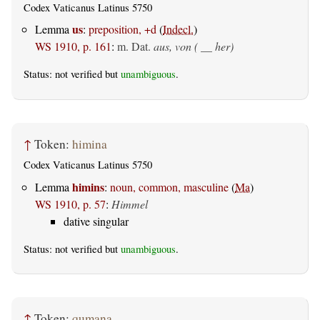
Codex Vaticanus Latinus 5750
us
Lemma
:
preposition, +d
(
Indecl.
)
WS 1910, p. 161
:
m. Dat.
aus, von ( __ her)
Status: not verified but
unambiguous
.
↑
Token:
himina
Codex Vaticanus Latinus 5750
himins
Lemma
:
noun, common, masculine
(
Ma
)
WS 1910, p. 57
:
Himmel
dative singular
Status: not verified but
unambiguous
.
↑
Token:
qumana