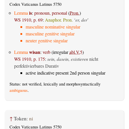
Codex Vaticanus Latinus 5750
is
Lemma
:
pronoun, personal
(
Pron.
)
WS 1910, p. 69
:
Anaphor. Pron.
‘
er, der
’
masculine nominative singular
masculine genitive singular
neuter genitive singular
wisan
Lemma
:
verb
(irregular
abl.V.5
)
WS 1910, p. 175
:
sein, dasein, existieren
nicht
perfektivierbares Durativ
active indicative present 2nd person singular
Status: not verified, lexically and morphosyntactically
ambiguous
.
↑
Token:
ni
Codex Vaticanus Latinus 5750