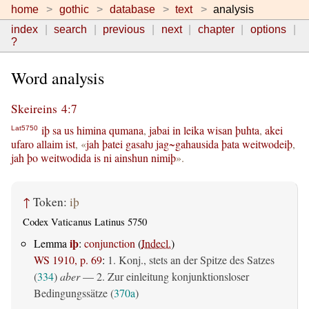
home
gothic
database
text
analysis
index
search
previous
next
chapter
options
?
Word analysis
Skeireins 4:7
iþ
sa
us
himina
qumana
,
jabai
in
leika
wisan
þuhta
,
akei
Lat5750
ufaro
allaim
ist
, «
jah
þatei
gasaƕ
jag~gahausida
þata
weitwodeiþ
,
jah
þo
weitwodida
is
ni
ainshun
nimiþ
».
↑
Token:
iþ
Codex Vaticanus Latinus 5750
iþ
Lemma
:
conjunction
(
Indecl.
)
WS 1910, p. 69
:
1. Konj., stets an der Spitze des Satzes
(
334
)
aber
— 2. Zur einleitung konjunktionsloser
Bedingungssätze (
370a
)