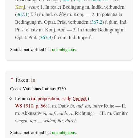
Konj.
wenn
: 1. In realer Bedingung m. Indik. verbunden
(
367,1
) f.
m. Ind. o.
m. Konj. — 2. In potentialer
ἐι
ἐάν
Bedingung m. Optat. Präs. verbunden (
367,2
) f.
m. Ind.
ἐι
Präs. o.
m. Konj. Aor. — 3. In irrealer Bedingung m.
ἐάν
Optat. Prät. (
367,3
) f.
m. Ind. Imperf.
ἐι
Status: not verified but
unambiguous
.
↑
Token:
in
Codex Vaticanus Latinus 5750
in
Lemma
:
preposition, +adg
(
Indecl.
)
WS 1910, p. 66
:
I.
m. Dativ
in, auf, an, unter
Ruhe — II.
m. Akkusativ
in, auf, nach, zu
Richtung — III.
m. Genitiv
wegen, um __ willen, für, durch
Status: not verified but
unambiguous
.