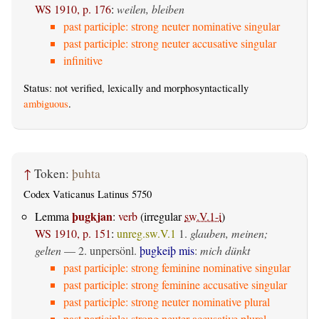
WS 1910, p. 176
:
weilen, bleiben
past participle: strong neuter nominative singular
past participle: strong neuter accusative singular
infinitive
Status: not verified, lexically and morphosyntactically
ambiguous
.
↑
Token:
þuhta
Codex Vaticanus Latinus 5750
þugkjan
Lemma
:
verb
(irregular
sw.V.1-i
)
WS 1910, p. 151
:
unreg.sw.V.1
1.
glauben, meinen;
gelten
— 2.
unpersönl.
þugkeiþ mis
:
mich dünkt
past participle: strong feminine nominative singular
past participle: strong feminine accusative singular
past participle: strong neuter nominative plural
past participle: strong neuter accusative plural