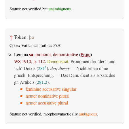
Status: not verified but
unambiguous
.
↑
Token:
þo
Codex Vaticanus Latinus 5750
sa
Lemma
:
pronoun, demonstrative
(
Pron.
)
WS 1910, p. 112
:
Demonstrat.
Pronomen der ‘der’- und
‘ich’-Deixis (
281
),
der, dieser
— Nicht selten ohne
1
griech. Entsprechung. — Das Dem. dient als Ersatz des
gr. Artikels (
281,2
).
feminine accusative singular
neuter nominative plural
neuter accusative plural
Status: not verified, morphosyntactically
ambiguous
.