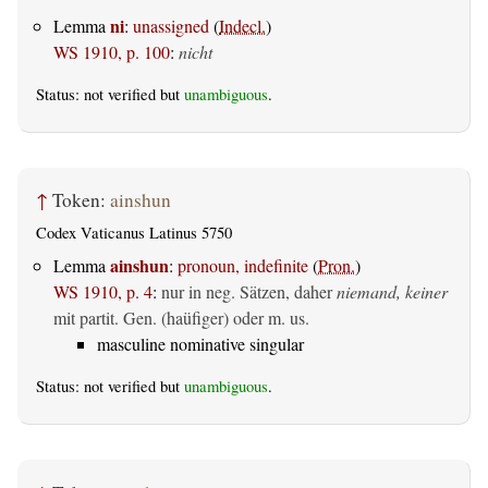
ni
Lemma
:
unassigned
(
Indecl.
)
WS 1910, p. 100
:
nicht
Status: not verified but
unambiguous
.
↑
Token:
ainshun
Codex Vaticanus Latinus 5750
ainshun
Lemma
:
pronoun, indefinite
(
Pron.
)
WS 1910, p. 4
:
nur in neg. Sätzen, daher
niemand, keiner
mit partit. Gen. (haüfiger) oder m. us.
masculine nominative singular
Status: not verified but
unambiguous
.