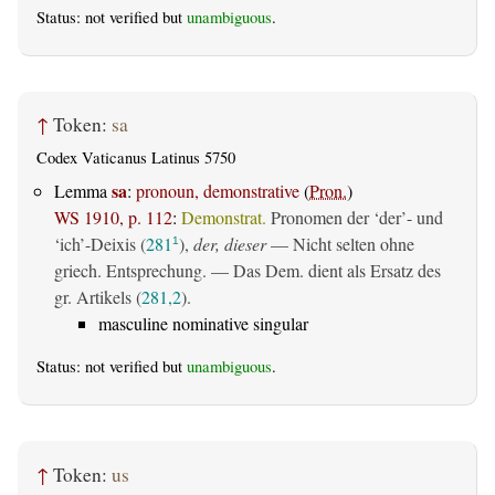
Status: not verified but
unambiguous
.
↑
Token:
sa
Codex Vaticanus Latinus 5750
sa
Lemma
:
pronoun, demonstrative
(
Pron.
)
WS 1910, p. 112
:
Demonstrat.
Pronomen der ‘der’- und
‘ich’-Deixis (
281
),
der, dieser
— Nicht selten ohne
1
griech. Entsprechung. — Das Dem. dient als Ersatz des
gr. Artikels (
281,2
).
masculine nominative singular
Status: not verified but
unambiguous
.
↑
Token:
us