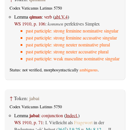
Codex Vaticanus Latinus 5750
qiman
Lemma
:
verb
(
abl.V.4
)
WS 1910, p. 106
:
kommen
perfektives Simplex
past participle: strong feminine nominative singular
past participle: strong feminine accusative singular
past participle: strong neuter nominative plural
past participle: strong neuter accusative plural
past participle: weak masculine nominative singular
Status: not verified, morphosyntactically
ambiguous
.
↑
Token:
jabai
Codex Vaticanus Latinus 5750
jabai
Lemma
:
conjunction
(
Indecl.
)
WS 1910, p. 71
:
I. Vielleicht als
Fragewort
in der
Bedeutung ‘
ob
’ belegt (
364
)
J 9,25
u.
Mc 8,12
— II.
2