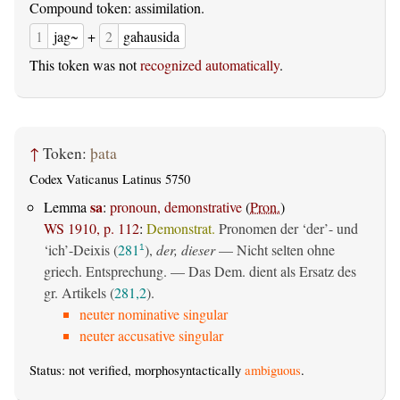
Compound token: assimilation.
1
jag~
+
2
gahausida
This token was not
recognized automatically
.
↑
Token:
þata
Codex Vaticanus Latinus 5750
sa
Lemma
:
pronoun, demonstrative
(
Pron.
)
WS 1910, p. 112
:
Demonstrat.
Pronomen der ‘der’- und
‘ich’-Deixis (
281
),
der, dieser
— Nicht selten ohne
1
griech. Entsprechung. — Das Dem. dient als Ersatz des
gr. Artikels (
281,2
).
neuter nominative singular
neuter accusative singular
Status: not verified, morphosyntactically
ambiguous
.