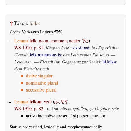
↑
Token:
leika
Codex Vaticanus Latinus 5750
leik
Lemma
:
noun, common, neuter
(
Na
)
WS 1910, p. 81
:
Körper, Leib
;
~is siunai
:
in körperlicher
Gestalt
;
leik mammons is
:
der Leib seines Fleisches
—
Leichnam
—
Fleisch (im Gegensatz zur Seele)
;
bi leika
:
dem Fleische nach
dative singular
nominative plural
accusative plural
leikan
Lemma
:
verb
(
sw.V.3
)
WS 1910, p. 82
:
m. Dat.
einem gefallen, zu Gefallen sein
active indicative present 1st person singular
Status: not verified, lexically and morphosyntactically