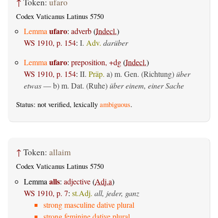
↑
Token:
ufaro
Codex Vaticanus Latinus 5750
ufaro
Lemma
:
adverb
(
Indecl.
)
WS 1910, p. 154
:
I.
Adv.
darüber
ufaro
Lemma
:
preposition, +dg
(
Indecl.
)
WS 1910, p. 154
:
II.
Präp.
a)
m. Gen. (Richtung)
über
etwas
— b)
m. Dat. (Ruhe)
über einem, einer Sache
Status: not verified, lexically
ambiguous
.
↑
Token:
allaim
Codex Vaticanus Latinus 5750
alls
Lemma
:
adjective
(
Adj.a
)
WS 1910, p. 7
:
st.Adj.
all, jeder, ganz
strong masculine dative plural
strong feminine dative plural