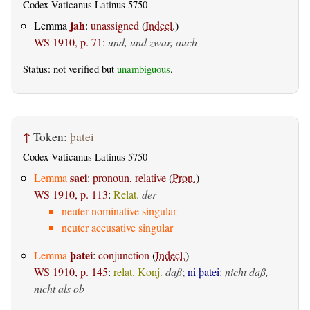
Codex Vaticanus Latinus 5750
jah
Lemma
:
unassigned
(
Indecl.
)
WS 1910, p. 71
:
und, und zwar, auch
Status: not verified but
unambiguous
.
↑
Token:
þatei
Codex Vaticanus Latinus 5750
saei
Lemma
:
pronoun, relative
(
Pron.
)
WS 1910, p. 113
:
Relat.
der
neuter nominative singular
neuter accusative singular
þatei
Lemma
:
conjunction
(
Indecl.
)
WS 1910, p. 145
:
relat. Konj.
daß
;
ni þatei
:
nicht daß,
nicht als ob