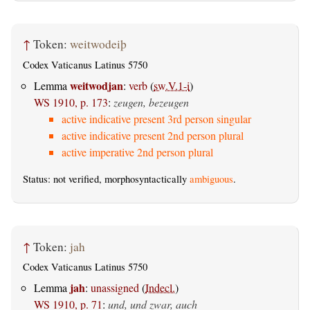
↑
Token:
weitwodeiþ
Codex Vaticanus Latinus 5750
weitwodjan
Lemma
:
verb
(
sw.V.1-i
)
WS 1910, p. 173
:
zeugen, bezeugen
active indicative present 3rd person singular
active indicative present 2nd person plural
active imperative 2nd person plural
Status: not verified, morphosyntactically
ambiguous
.
↑
Token:
jah
Codex Vaticanus Latinus 5750
jah
Lemma
:
unassigned
(
Indecl.
)
WS 1910, p. 71
:
und, und zwar, auch