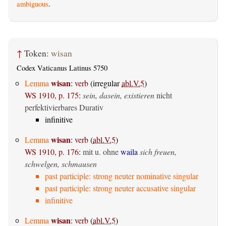
ambiguous
.
↑
Token:
wisan
Codex Vaticanus Latinus 5750
wisan
Lemma
:
verb
(irregular
abl.V.5
)
WS 1910, p. 175
:
sein, dasein, existieren
nicht
perfektivierbares Durativ
infinitive
wisan
Lemma
:
verb
(
abl.V.5
)
WS 1910, p. 176
:
mit u. ohne
waila
sich freuen,
schwelgen, schmausen
past participle: strong neuter nominative singular
past participle: strong neuter accusative singular
infinitive
wisan
Lemma
:
verb
(
abl.V.5
)