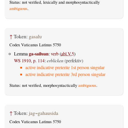
Status: not verified, lexically and morphosyntactically
ambiguous
.
↑
Token:
gasaƕ
Codex Vaticanus Latinus 5750
ga-saiƕan
Lemma
:
verb
(
abl.V.5
)
WS 1910, p. 114
:
erblicken
(perfektiv)
active indicative preterite 1st person singular
active indicative preterite 3rd person singular
Status: not verified, morphosyntactically
ambiguous
.
↑
Token:
jag~gahausida
Codex Vaticanus Latinus 5750