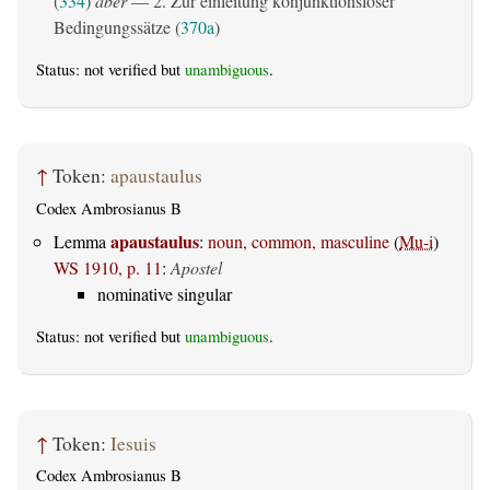
(
334
)
aber
— 2. Zur einleitung konjunktionsloser
Bedingungssätze (
370a
)
Status: not verified but
unambiguous
.
↑
Token:
apaustaulus
Codex Ambrosianus B
apaustaulus
Lemma
:
noun, common, masculine
(
Mu-i
)
WS 1910, p. 11
:
Apostel
nominative singular
Status: not verified but
unambiguous
.
↑
Token:
Iesuis
Codex Ambrosianus B