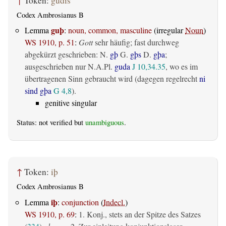
↑
Token:
gudis
Codex Ambrosianus B
guþ
Lemma
:
noun, common, masculine
(irregular
Noun
)
WS 1910, p. 51
:
Gott
sehr häufig; fast durchweg
abgekürzt geschrieben: N.
gþ
G.
gþs
D.
gþa
;
ausgeschrieben nur N.A.Pl.
guda
J 10,34.35
, wo es im
übertragenen Sinn gebraucht wird (dagegen regelrecht
ni
sind gþa
G 4,8
).
genitive singular
Status: not verified but
unambiguous
.
↑
Token:
iþ
Codex Ambrosianus B
iþ
Lemma
:
conjunction
(
Indecl.
)
WS 1910, p. 69
:
1. Konj., stets an der Spitze des Satzes