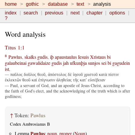
home
gothic
database
text
analysis
index
search
previous
next
chapter
options
?
Word analysis
Titus 1:1
Pawlus
,
skalks
gudis
,
iþ
apaustaulus
Iesuis
Xristaus
bi
B
galaubeinai
gawalidaize
gudis
jah
ufkunþja
sunjos
sei
bi
gagudein
ist
,
— παῦλος δοῦλος θεοῦ, ἀπόστολος δὲ ἰησοῦ χριστοῦ κατὰ πίστιν
ἐκλεκτῶν θεοῦ καὶ ἐπίγνωσιν ἀληθείας τῆς κατ' εὐσέβειαν
— Paul, a servant of God, and an apostle of Jesus Christ, according to
the faith of God's elect, and the acknowledging of the truth which is after
godliness;
↑
Token:
Pawlus
Codex Ambrosianus B
Pawlus
Lemma
:
noun, proper
(
Noun
)