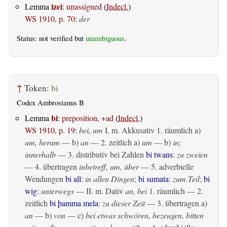
izei
Lemma
:
unassigned
(
Indecl.
)
WS 1910, p. 70
:
der
Status: not verified but
unambiguous
.
↑
Token:
bi
Codex Ambrosianus B
bi
Lemma
:
preposition, +ad
(
Indecl.
)
WS 1910, p. 19
:
bei, um
I.
m. Akkusativ
1.
räumlich
a)
um, herum
— b)
an
— 2.
zeitlich
a)
um
— b)
in;
innerhalb
— 3. distributiv bei Zahlen
bi twans
:
zu zweien
— 4.
übertragen
inbetreff, um, über
— 5. adverbielle
Wendungen
bi all
:
in allen Dingen
;
bi sumata
:
zum Teil
;
bi
wig
:
unterwegs
— II.
m. Dativ
an, bei
1.
räumlich
— 2.
zeitlich
bi þamma mela
:
zu dieser Zeit
— 3.
übertragen
a)
an
— b)
von
— c)
bei etwas schwören, bezeugen, bitten