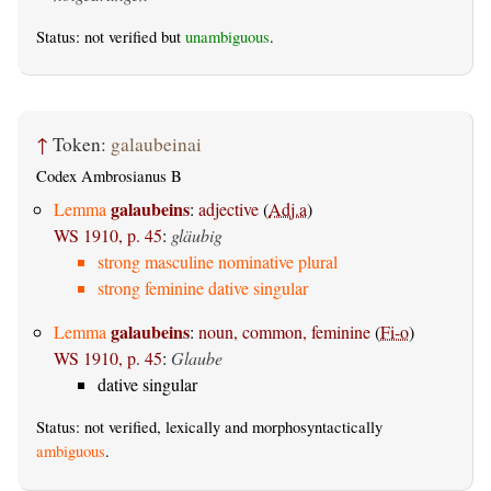
Status: not verified but
unambiguous
.
↑
Token:
galaubeinai
Codex Ambrosianus B
galaubeins
Lemma
:
adjective
(
Adj.a
)
WS 1910, p. 45
:
gläubig
strong masculine nominative plural
strong feminine dative singular
galaubeins
Lemma
:
noun, common, feminine
(
Fi-o
)
WS 1910, p. 45
:
Glaube
dative singular
Status: not verified, lexically and morphosyntactically
ambiguous
.