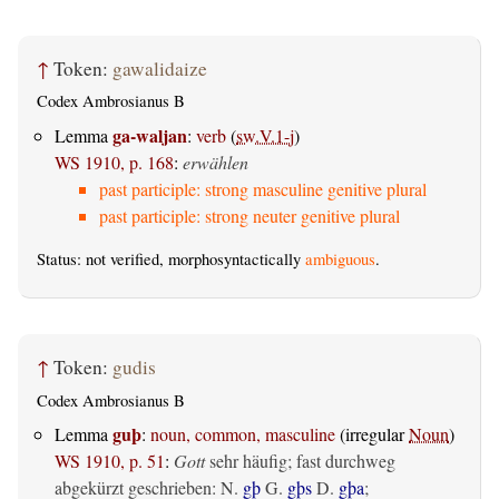
↑
Token:
gawalidaize
Codex Ambrosianus B
ga-waljan
Lemma
:
verb
(
sw.V.1-j
)
WS 1910, p. 168
:
erwählen
past participle: strong masculine genitive plural
past participle: strong neuter genitive plural
Status: not verified, morphosyntactically
ambiguous
.
↑
Token:
gudis
Codex Ambrosianus B
guþ
Lemma
:
noun, common, masculine
(irregular
Noun
)
WS 1910, p. 51
:
Gott
sehr häufig; fast durchweg
abgekürzt geschrieben: N.
gþ
G.
gþs
D.
gþa
;