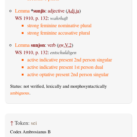
*
sunjis
Lemma
:
adjective
(
Adj.ja
)
WS 1910, p. 132
:
wahrhaft
strong feminine nominative plural
strong feminine accusative plural
sunjon
Lemma
:
verb
(
sw.V.2
)
WS 1910, p. 132
:
entschuldigen
active indicative present 2nd person singular
active indicative present 1st person dual
active optative present 2nd person singular
Status: not verified, lexically and morphosyntactically
ambiguous
.
↑
Token:
sei
Codex Ambrosianus B