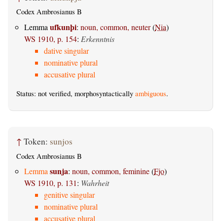
Codex Ambrosianus B
ufkunþi
Lemma
:
noun, common, neuter
(
Nia
)
WS 1910, p. 154
:
Erkenntnis
dative singular
nominative plural
accusative plural
Status: not verified, morphosyntactically
ambiguous
.
↑
Token:
sunjos
Codex Ambrosianus B
sunja
Lemma
:
noun, common, feminine
(
Fjo
)
WS 1910, p. 131
:
Wahrheit
genitive singular
nominative plural
accusative plural