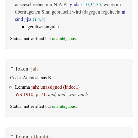
ausgeschrieben nur N.A.Pl.
guda
J 10,34.35
, wo es im
übertragenen Sinn gebraucht wird (dagegen regelrecht
ni
sind gþa
G 4,8
).
genitive singular
Status: not verified but
unambiguous
.
↑
Token:
jah
Codex Ambrosianus B
jah
Lemma
:
unassigned
(
Indecl.
)
WS 1910, p. 71
:
und, und zwar, auch
Status: not verified but
unambiguous
.
↑
Token:
ufkunþja