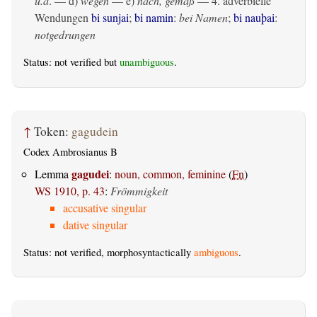
u.ä
. — d)
wegen
— e)
nach, gemäß
— 4. adverbielle
Wendungen
bi sunjai
;
bi namin
:
bei Namen
;
bi nauþai
:
notgedrungen
Status: not verified but
unambiguous
.
↑
Token:
gagudein
Codex Ambrosianus B
gagudei
Lemma
:
noun, common, feminine
(
Fn
)
WS 1910, p. 43
:
Frömmigkeit
accusative singular
dative singular
Status: not verified, morphosyntactically
ambiguous
.