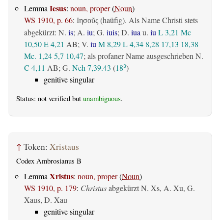
Iesus
Lemma
:
noun, proper
(
Noun
)
WS 1910, p. 66
:
(haüfig). Als Name Christi stets
Ιησοῦς
abgekürzt: N.
is
; A.
iu
; G.
iuis
; D.
iua
u.
iu
L 3,21
Mc
10,50
E 4,21
AB
; V.
iu
M 8,29
L 4,34
8,28
17,13
18,38
Mc. 1,24
5,7
10,47
; als profaner Name ausgeschrieben N.
C 4,11
AB
; G.
Neh 7,39.43
(
18
)
3
genitive singular
Status: not verified but
unambiguous
.
↑
Token:
Xristaus
Codex Ambrosianus B
Xristus
Lemma
:
noun, proper
(
Noun
)
WS 1910, p. 179
:
Christus
abgekürzt N. Xs, A. Xu, G.
Xaus, D. Xau
genitive singular