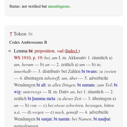
Status: not verified but
unambiguous
.
↑
Token:
bi
Codex Ambrosianus B
bi
Lemma
:
preposition, +ad
(
Indecl.
)
WS 1910, p. 19
:
bei, um
I.
m. Akkusativ
1.
räumlich
a)
um, herum
— b)
an
— 2.
zeitlich
a)
um
— b)
in;
innerhalb
— 3. distributiv bei Zahlen
bi twans
:
zu zweien
— 4.
übertragen
inbetreff, um, über
— 5. adverbielle
Wendungen
bi all
:
in allen Dingen
;
bi sumata
:
zum Teil
;
bi
wig
:
unterwegs
— II.
m. Dativ
an, bei
1.
räumlich
— 2.
zeitlich
bi þamma mela
:
zu dieser Zeit
— 3.
übertragen
a)
an
— b)
von
— c)
bei etwas schwören, bezeugen, bitten
u.ä
. — d)
wegen
— e)
nach, gemäß
— 4. adverbielle
Wendungen
bi sunjai
;
bi namin
:
bei Namen
;
bi nauþai
:
notgedrungen