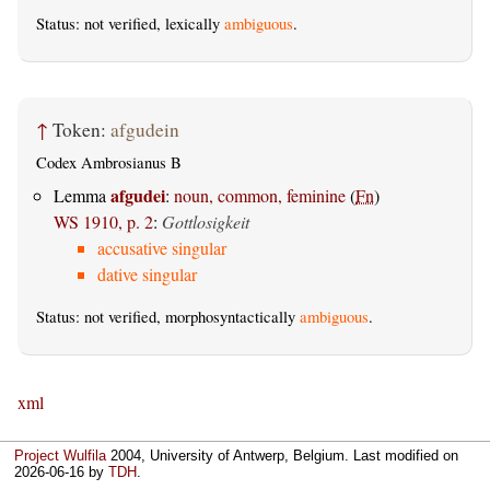
Status: not verified, lexically
ambiguous
.
↑
Token:
afgudein
Codex Ambrosianus B
afgudei
Lemma
:
noun, common, feminine
(
Fn
)
WS 1910, p. 2
:
Gottlosigkeit
accusative singular
dative singular
Status: not verified, morphosyntactically
ambiguous
.
xml
Project Wulfila
2004, University of Antwerp, Belgium. Last modified on
2026-06-16
by
TDH
.