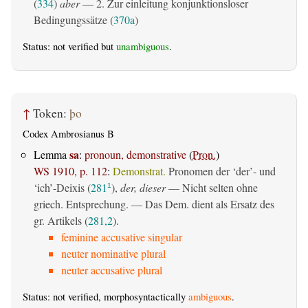
(
334
)
aber
— 2. Zur einleitung konjunktionsloser
Bedingungssätze (
370a
)
Status: not verified but
unambiguous
.
↑
Token:
þo
Codex Ambrosianus B
sa
Lemma
:
pronoun, demonstrative
(
Pron.
)
WS 1910, p. 112
:
Demonstrat.
Pronomen der ‘der’- und
‘ich’-Deixis (
281
),
der, dieser
— Nicht selten ohne
1
griech. Entsprechung. — Das Dem. dient als Ersatz des
gr. Artikels (
281,2
).
feminine accusative singular
neuter nominative plural
neuter accusative plural
Status: not verified, morphosyntactically
ambiguous
.