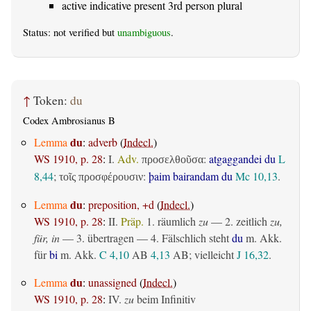
active indicative present 3rd person plural
Status: not verified but
unambiguous
.
↑
Token:
du
Codex Ambrosianus B
du
Lemma
:
adverb
(
Indecl.
)
WS 1910, p. 28
:
I.
Adv.
:
atgaggandei du
L
προσελθοῦσα
8,44
;
:
þaim bairandam du
Mc 10,13
.
τοῖς προσφέρουσιν
du
Lemma
:
preposition, +d
(
Indecl.
)
WS 1910, p. 28
:
II.
Präp.
1.
räumlich
zu
— 2.
zeitlich
zu,
für, in
— 3.
übertragen
— 4. Fälschlich steht
du
m. Akk.
für
bi
m. Akk.
C 4,10
AB
4,13
AB
; vielleicht
J 16,32
.
du
Lemma
:
unassigned
(
Indecl.
)
WS 1910, p. 28
:
IV.
zu
beim Infinitiv