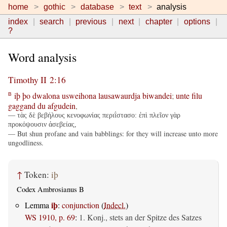
home
gothic
database
text
analysis
index
search
previous
next
chapter
options
?
Word analysis
Timothy II 2:16
iþ
þo
dwalona
usweihona
lausawaurdja
biwandei
;
unte
filu
B
gaggand
du
afgudein
,
— τὰς δὲ βεβήλους κενοφωνίας περιΐστασο: ἐπὶ πλεῖον γὰρ
προκόψουσιν ἀσεβείας,
— But shun profane and vain babblings: for they will increase unto more
ungodliness.
↑
Token:
iþ
Codex Ambrosianus B
iþ
Lemma
:
conjunction
(
Indecl.
)
WS 1910, p. 69
:
1. Konj., stets an der Spitze des Satzes