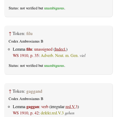
Status: not verified but
unambiguous
.
↑
Token:
filu
Codex Ambrosianus B
filu
Lemma
:
unassigned
(
Indecl.
)
WS 1910, p. 35
:
Adverb. Neut. m. Gen.
viel
Status: not verified but
unambiguous
.
↑
Token:
gaggand
Codex Ambrosianus B
gaggan
Lemma
:
verb
(irregular
red.V.3
)
WS 1910, p. 42
:
defekt.red.V.3
gehen