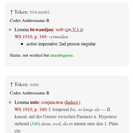
↑
Token:
biwandei
Codex Ambrosianus B
bi-wandjan
Lemma
:
verb
(
sw.V.1-i
)
WS 1910, p. 169
:
vermeiden
active imperative 2nd person singular
Status: not verified but
unambiguous
.
↑
Token:
unte
Codex Ambrosianus B
unte
Lemma
:
conjunction
(
Indecl.
)
WS 1910, p. 160
:
I. temporal
bis, so lange als
— II.
kausal, auf der Grenze zwischen Parataxe u. Hypotaxe
stehend (
340
)
denn, weil, da
es nimmt stets den 1. Platz
ein: