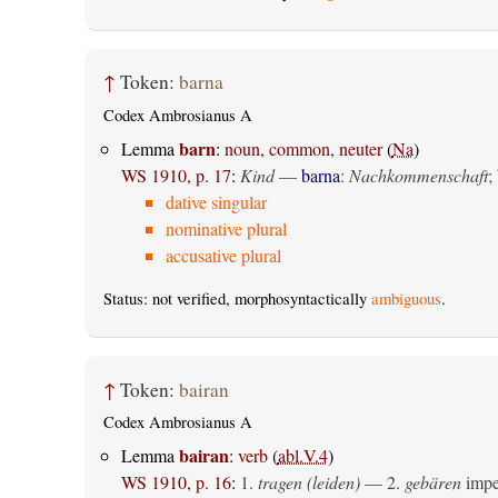
↑
Token:
barna
Codex Ambrosianus A
barn
Lemma
:
noun, common, neuter
(
Na
)
WS 1910, p. 17
:
Kind
—
barna
:
Nachkommenschaft
;
dative singular
nominative plural
accusative plural
Status: not verified, morphosyntactically
ambiguous
.
↑
Token:
bairan
Codex Ambrosianus A
bairan
Lemma
:
verb
(
abl.V.4
)
WS 1910, p. 16
:
1.
tragen (leiden)
— 2.
gebären
imper