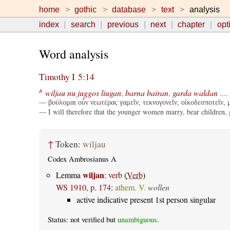
home
gothic
database
text
analysis
index
search
previous
next
chapter
opt
Word analysis
Timothy I 5:14
wiljau
nu
juggos
liugan
,
barna
bairan
,
garda
waldan
....
A
— βούλομαι οὖν νεωτέρας γαμεῖν, τεκνογονεῖν, οἰκοδεσποτεῖν, 
— I will therefore that the younger women marry, bear children, g
↑
Token:
wiljau
Codex Ambrosianus A
wiljan
Lemma
:
verb
(
Verb
)
WS 1910, p. 174
:
athem. V.
wollen
active indicative present 1st person singular
Status: not verified but
unambiguous
.