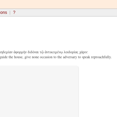
ions
?
μηδεμίαν ἀφορμὴν διδόναι τῷ ἀντικειμένῳ λοιδορίας χάριν:
uide the house, give none occasion to the adversary to speak reproachfully.