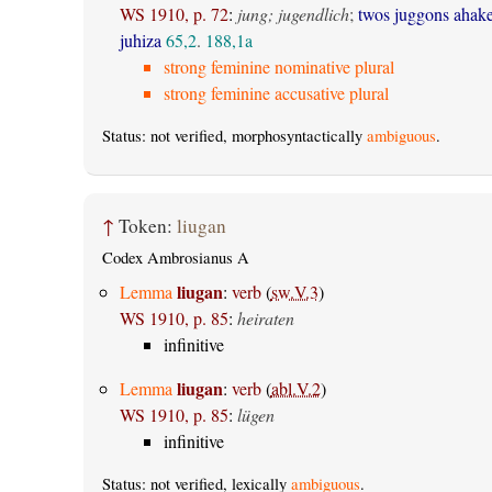
WS 1910, p. 72
:
jung; jugendlich
;
twos juggons ahak
juhiza
65,2
.
188,1a
strong feminine nominative plural
strong feminine accusative plural
Status: not verified, morphosyntactically
ambiguous
.
↑
Token:
liugan
Codex Ambrosianus A
liugan
Lemma
:
verb
(
sw.V.3
)
WS 1910, p. 85
:
heiraten
infinitive
liugan
Lemma
:
verb
(
abl.V.2
)
WS 1910, p. 85
:
lügen
infinitive
Status: not verified, lexically
ambiguous
.