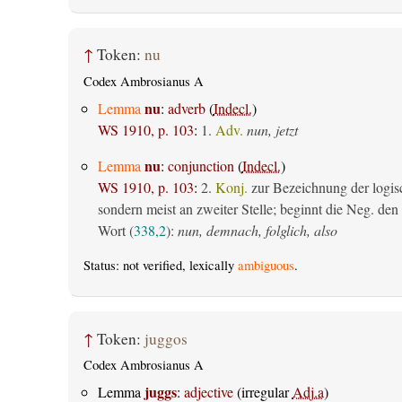
↑
Token:
nu
Codex Ambrosianus A
nu
Lemma
:
adverb
(
Indecl.
)
WS 1910, p. 103
:
1.
Adv.
nun, jetzt
nu
Lemma
:
conjunction
(
Indecl.
)
WS 1910, p. 103
:
2.
Konj.
zur Bezeichnung der logis
sondern meist an zweiter Stelle; beginnt die Neg. den S
Wort (
338,2
):
nun, demnach, folglich, also
Status: not verified, lexically
ambiguous
.
↑
Token:
juggos
Codex Ambrosianus A
juggs
Lemma
:
adjective
(irregular
Adj.a
)