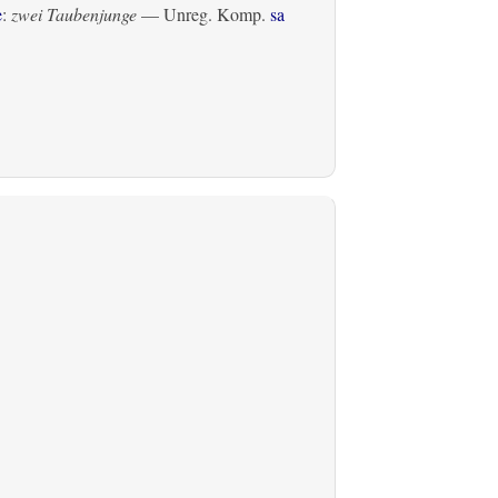
e
:
zwei Taubenjunge
— Unreg. Komp.
sa