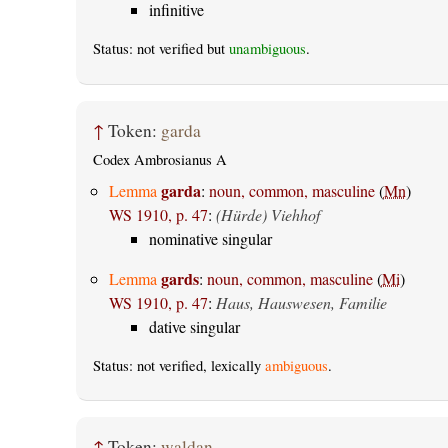
infinitive
Status: not verified but
unambiguous
.
↑
Token:
garda
Codex Ambrosianus A
garda
Lemma
:
noun, common, masculine
(
Mn
)
WS 1910, p. 47
:
(Hürde) Viehhof
nominative singular
gards
Lemma
:
noun, common, masculine
(
Mi
)
WS 1910, p. 47
:
Haus, Hauswesen, Familie
dative singular
Status: not verified, lexically
ambiguous
.
↑
Token:
waldan