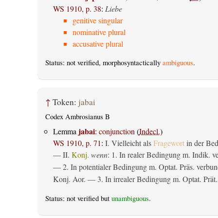
WS 1910, p. 38
:
Liebe
genitive singular
nominative plural
accusative plural
Status: not verified, morphosyntactically
ambiguous
.
↑
Token:
jabai
Codex Ambrosianus B
jabai
Lemma
:
conjunction
(
Indecl.
)
WS 1910, p. 71
:
I. Vielleicht als
Fragewort
in der Bed
— II.
Konj.
wenn
: 1. In realer Bedingung m. Indik. v
— 2. In potentialer Bedingung m. Optat. Präs. verbun
Konj. Aor. — 3. In irrealer Bedingung m. Optat. Prät.
Status: not verified but
unambiguous
.