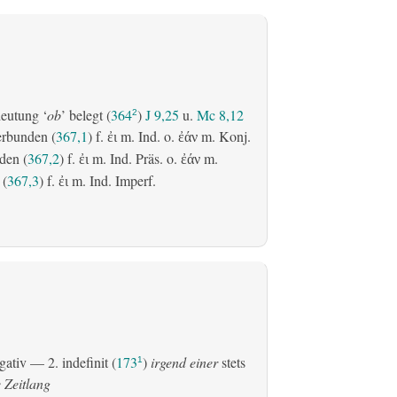
eutung ‘
ob
’ belegt (
364
)
J 9,25
u.
Mc 8,12
2
erbunden (
367,1
) f.
m. Ind. o.
m. Konj.
ἐι
ἐάν
den (
367,2
) f.
m. Ind. Präs. o.
m.
ἐι
ἐάν
 (
367,3
) f.
m. Ind. Imperf.
ἐι
gativ
— 2.
indefinit
(
173
)
irgend einer
stets
1
 Zeitlang