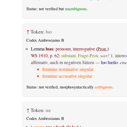
Status: not verified but
unambiguous
.
↑
Token:
ƕo
Codex Ambrosianus B
ƕas
Lemma
:
pronoun, interrogative
(
Pron.
)
WS 1910, p. 62
:
substant. Frage-Pron.
wer?
1.
interro
affirmativ, auch in negativen Sätzen —
ƕo ƕeilo
:
eine
feminine nominative singular
feminine accusative singular
Status: not verified, morphosyntactically
ambiguous
.
↑
Token:
nu
Codex Ambrosianus B
nu
Lemma
:
adverb
(
Indecl.
)