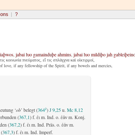
ions
?
riaþwos
,
jabai
ƕo
gamainduþe
ahmins
,
jabai
ƕo
mildiþo
jah
gableiþein
τις κοινωνία πνεύματος, εἴ τις σπλάγχνα καὶ οἰκτιρμοί,
of love, if any fellowship of the Spirit, if any bowels and mercies,
eutung ‘
ob
’ belegt (
364
)
J 9,25
u.
Mc 8,12
2
erbunden (
367,1
) f.
m. Ind. o.
m. Konj.
ἐι
ἐάν
den (
367,2
) f.
m. Ind. Präs. o.
m.
ἐι
ἐάν
 (
367,3
) f.
m. Ind. Imperf.
ἐι