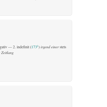
gativ
— 2.
indefinit
(
173
)
irgend einer
stets
1
 Zeitlang