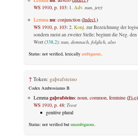
WS 1910, p. 103
:
1.
Adv.
nun, jetzt
nu
Lemma
:
conjunction
(
Indecl.
)
WS 1910, p. 103
:
2.
Konj.
zur Bezeichnung der logis
sondern meist an zweiter Stelle; beginnt die Neg. den S
Wort (
338,2
):
nun, demnach, folglich, also
Status: not verified, lexically
ambiguous
.
↑
Token:
gaþrafsteino
Codex Ambrosianus B
gaþrafsteins
Lemma
:
noun, common, feminine
(
Fi-o
)
WS 1910, p. 48
:
Trost
genitive plural
Status: not verified but
unambiguous
.