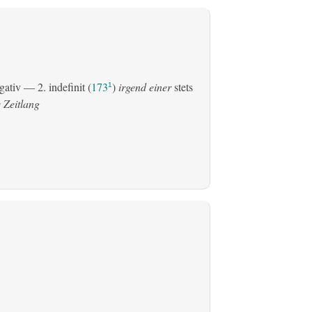
gativ
— 2.
indefinit
(
173
)
irgend einer
stets
1
 Zeitlang