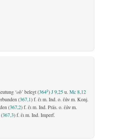
eutung ‘
ob
’ belegt (
364
)
J 9,25
u.
Mc 8,12
2
erbunden (
367,1
) f.
m. Ind. o.
m. Konj.
ἐι
ἐάν
den (
367,2
) f.
m. Ind. Präs. o.
m.
ἐι
ἐάν
 (
367,3
) f.
m. Ind. Imperf.
ἐι