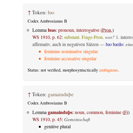
↑
Token:
ƕo
Codex Ambrosianus B
ƕas
Lemma
:
pronoun, interrogative
(
Pron.
)
WS 1910, p. 62
:
substant. Frage-Pron.
wer?
1.
interro
affirmativ, auch in negativen Sätzen —
ƕo ƕeilo
:
eine
feminine nominative singular
feminine accusative singular
Status: not verified, morphosyntactically
ambiguous
.
↑
Token:
gamainduþe
Codex Ambrosianus B
gamainduþs
Lemma
:
noun, common, feminine
(
Fi
)
WS 1910, p. 45
:
Gemeinschaft
genitive plural