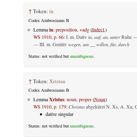
↑
Token:
in
Codex Ambrosianus B
in
Lemma
:
preposition, +adg
(
Indecl.
)
WS 1910, p. 66
:
I.
m. Dativ
in, auf, an, unter
Ruhe —
— III.
m. Genitiv
wegen, um __ willen, für, durch
Status: not verified but
unambiguous
.
↑
Token:
Xristau
Codex Ambrosianus B
Xristus
Lemma
:
noun, proper
(
Noun
)
WS 1910, p. 179
:
Christus
abgekürzt N. Xs, A. Xu, 
dative singular
Status: not verified but
unambiguous
.