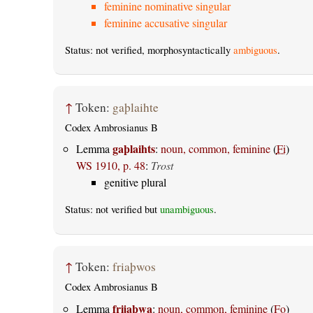
feminine nominative singular
feminine accusative singular
Status: not verified, morphosyntactically
ambiguous
.
↑
Token:
gaþlaihte
Codex Ambrosianus B
gaþlaihts
Lemma
:
noun, common, feminine
(
Fi
)
WS 1910, p. 48
:
Trost
genitive plural
Status: not verified but
unambiguous
.
↑
Token:
friaþwos
Codex Ambrosianus B
frijaþwa
Lemma
:
noun, common, feminine
(
Fo
)