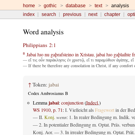
home
gothic
database
text
analysis
index
search
previous
next
chapter
opt
Word analysis
Philippians 2:1
Jabai
ƕo
nu
gaþrafsteino
in
Xristau
,
jabai
ƕo
gaþlaihte
f
B
— εἴ τις οὖν παράκλησις ἐν χριστῷ, εἴ τι παραμύθιον ἀγάπης, εἴ 
— If there be therefore any consolation in Christ, if any comfort 
↑
Token:
jabai
Codex Ambrosianus B
jabai
Lemma
:
conjunction
(
Indecl.
)
WS 1910, p. 71
:
I. Vielleicht als
Fragewort
in der Bed
— II.
Konj.
wenn
: 1. In realer Bedingung m. Indik. v
— 2. In potentialer Bedingung m. Optat. Präs. verbun
Konj. Aor. — 3. In irrealer Bedingung m. Optat. Prät.