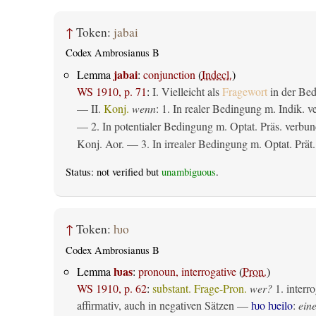
↑
Token:
jabai
Codex Ambrosianus B
jabai
Lemma
:
conjunction
(
Indecl.
)
WS 1910, p. 71
:
I. Vielleicht als
Fragewort
in der Bed
— II.
Konj.
wenn
: 1. In realer Bedingung m. Indik. v
— 2. In potentialer Bedingung m. Optat. Präs. verbun
Konj. Aor. — 3. In irrealer Bedingung m. Optat. Prät.
Status: not verified but
unambiguous
.
↑
Token:
ƕo
Codex Ambrosianus B
ƕas
Lemma
:
pronoun, interrogative
(
Pron.
)
WS 1910, p. 62
:
substant. Frage-Pron.
wer?
1.
interro
affirmativ, auch in negativen Sätzen —
ƕo ƕeilo
:
eine