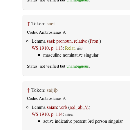
↑
Token:
saei
Codex Ambrosianus A
saei
Lemma
:
pronoun, relative
(
Pron.
)
WS 1910, p. 113
:
Relat.
der
masculine nominative singular
Status: not verified but
unambiguous
.
↑
Token:
saijiþ
Codex Ambrosianus A
saian
Lemma
:
verb
(
red.-abl.V.
)
WS 1910, p. 114
:
säen
active indicative present 3rd person singular