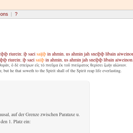
ions
?
iþiþ
riurein
;
iþ
saei
saijiþ
in
ahmin
,
us
ahmin
jah
sneiþiþ
libain
aiweino
iþiþ
riurein
;
iþ
saei
saiiþ
in
ahmin
,
us
ahmin
jah
sneiþiþ
libain
aiweinon
οράν, ὁ δὲ σπείρων εἰς τὸ πνεῦμα ἐκ τοῦ πνεύματος θερίσει ζωὴν αἰώνιον.
 but he that soweth to the Spirit shall of the Spirit reap life everlasting.
usal, auf der Grenze zwischen Parataxe u.
den 1. Platz ein: