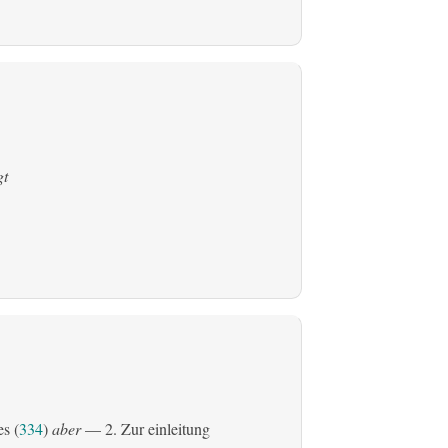
gt
es (
334
)
aber
— 2. Zur einleitung