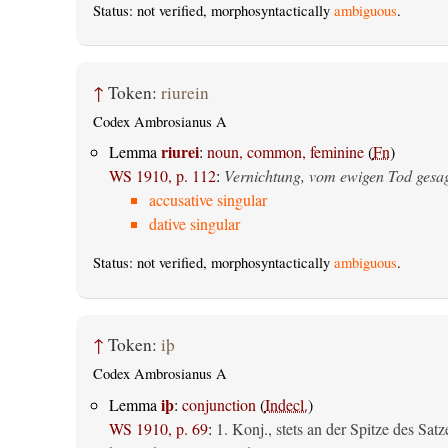
Status: not verified, morphosyntactically
ambiguous
.
↑
Token:
riurein
Codex Ambrosianus A
riurei
Lemma
:
noun, common, feminine
(
Fn
)
WS 1910, p. 112
:
Vernichtung, vom ewigen Tod gesa
accusative singular
dative singular
Status: not verified, morphosyntactically
ambiguous
.
↑
Token:
iþ
Codex Ambrosianus A
iþ
Lemma
:
conjunction
(
Indecl.
)
WS 1910, p. 69
:
1. Konj., stets an der Spitze des Satz