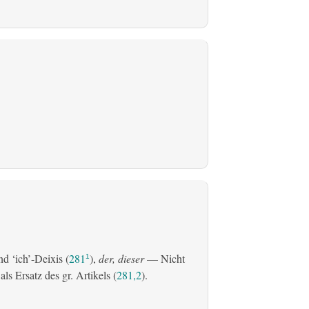
d ‘ich’-Deixis (
281
),
der, dieser
— Nicht
1
s Ersatz des gr. Artikels (
281,2
).