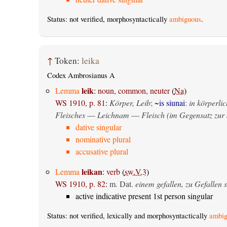
Status: not verified, morphosyntactically
ambiguous
.
↑
Token:
leika
Codex Ambrosianus A
leik
Lemma
:
noun, common, neuter
(
Na
)
WS 1910, p. 81
:
Körper, Leib
;
~is siunai
:
in körperlic
Fleisches
—
Leichnam
—
Fleisch (im Gegensatz zur 
dative singular
nominative plural
accusative plural
leikan
Lemma
:
verb
(
sw.V.3
)
WS 1910, p. 82
:
m. Dat.
einem gefallen, zu Gefallen s
active indicative present 1st person singular
Status: not verified, lexically and morphosyntactically
ambig