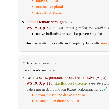
dative singular
nominative plural
accusative plural
leikan
Lemma
:
verb
(
sw.V.3
)
WS 1910, p. 82
:
m. Dat.
einem gefallen, zu Gefallen s
active indicative present 1st person singular
Status: not verified, lexically and morphosyntactically
ambig
↑
Token:
seinamma
Codex Ambrosianus A
seins
Lemma
:
pronoun, possessive, reflexive
(
Adj.a
)
WS 1910, p. 118
:
st.reflexives Possessiv
sein, ihr
stets
daher nur in den obliquen Kasus vorkommend (
279
)
2
strong masculine dative singular
strong neuter dative singular