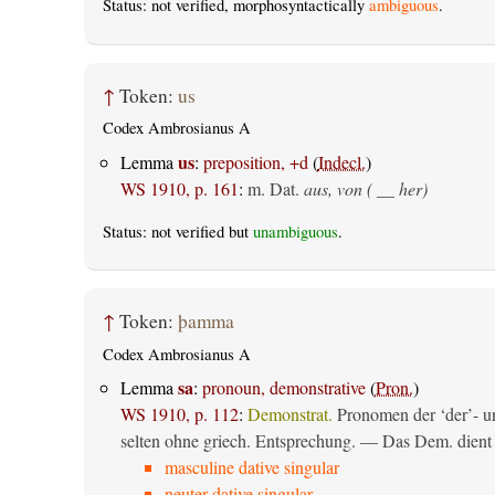
Status: not verified, morphosyntactically
ambiguous
.
↑
Token:
us
Codex Ambrosianus A
us
Lemma
:
preposition, +d
(
Indecl.
)
WS 1910, p. 161
:
m. Dat.
aus, von ( __ her)
Status: not verified but
unambiguous
.
↑
Token:
þamma
Codex Ambrosianus A
sa
Lemma
:
pronoun, demonstrative
(
Pron.
)
WS 1910, p. 112
:
Demonstrat.
Pronomen der ‘der’- un
selten ohne griech. Entsprechung. — Das Dem. dient al
masculine dative singular
neuter dative singular