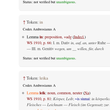
Status: not verified but
unambiguous
.
↑
Token:
in
Codex Ambrosianus A
in
Lemma
:
preposition, +adg
(
Indecl.
)
WS 1910, p. 66
:
I.
m. Dativ
in, auf, an, unter
Ruhe —
— III.
m. Genitiv
wegen, um __ willen, für, durch
Status: not verified but
unambiguous
.
↑
Token:
leika
Codex Ambrosianus A
leik
Lemma
:
noun, common, neuter
(
Na
)
WS 1910, p. 81
:
Körper, Leib
;
~is siunai
:
in körperlic
Fleisches
—
Leichnam
—
Fleisch (im Gegensatz zur 