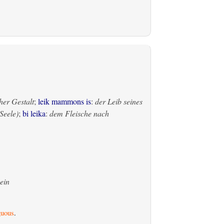
her Gestalt
;
leik mammons is
:
der Leib seines
Seele)
;
bi leika
:
dem Fleische nach
ein
uous
.