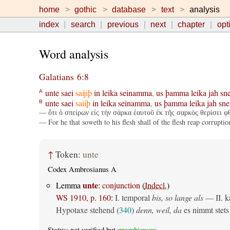
home
gothic
database
text
analysis
index
search
previous
next
chapter
opt
Word analysis
Galatians 6:8
unte
saei
saijiþ
in
leika
seinamma
,
us
þamma
leika
jah
sne
A
unte
saei
saiiþ
in
leika
seinamma
,
us
þamma
leika
jah
sne
B
— ὅτι ὁ σπείρων εἰς τὴν σάρκα ἑαυτοῦ ἐκ τῆς σαρκὸς θερίσει φθ
— For he that soweth to his flesh shall of the flesh reap corruption;
↑
Token:
unte
Codex Ambrosianus A
unte
Lemma
:
conjunction
(
Indecl.
)
WS 1910, p. 160
:
I. temporal
bis, so lange als
— II. ka
Hypotaxe stehend (
340
)
denn, weil, da
es nimmt stets 
Status: not verified but
unambiguous
.