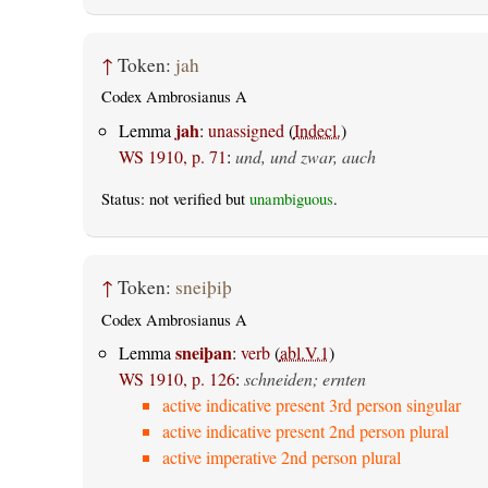
↑
Token:
jah
Codex Ambrosianus A
jah
Lemma
:
unassigned
(
Indecl.
)
WS 1910, p. 71
:
und, und zwar, auch
Status: not verified but
unambiguous
.
↑
Token:
sneiþiþ
Codex Ambrosianus A
sneiþan
Lemma
:
verb
(
abl.V.1
)
WS 1910, p. 126
:
schneiden; ernten
active indicative present 3rd person singular
active indicative present 2nd person plural
active imperative 2nd person plural