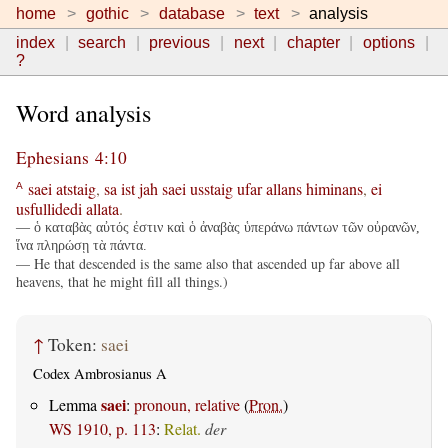
home
gothic
database
text
analysis
index
search
previous
next
chapter
options
?
Word analysis
Ephesians 4:10
saei
atstaig
,
sa
ist
jah
saei
usstaig
ufar
allans
himinans
,
ei
A
usfullidedi
allata
.
— ὁ καταβὰς αὐτός ἐστιν καὶ ὁ ἀναβὰς ὑπεράνω πάντων τῶν οὐρανῶν,
ἵνα πληρώσῃ τὰ πάντα.
— He that descended is the same also that ascended up far above all
heavens, that he might fill all things.)
↑
Token:
saei
Codex Ambrosianus A
saei
Lemma
:
pronoun, relative
(
Pron.
)
WS 1910, p. 113
:
Relat.
der