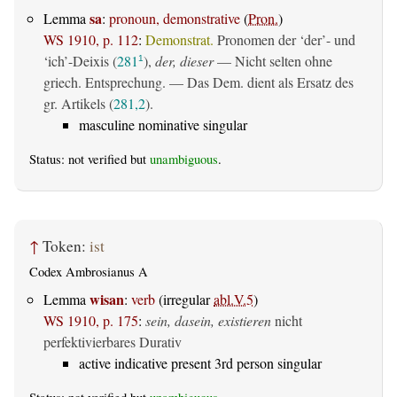
sa
Lemma
:
pronoun, demonstrative
(
Pron.
)
WS 1910, p. 112
:
Demonstrat.
Pronomen der ‘der’- und
‘ich’-Deixis (
281
),
der, dieser
— Nicht selten ohne
1
griech. Entsprechung. — Das Dem. dient als Ersatz des
gr. Artikels (
281,2
).
masculine nominative singular
Status: not verified but
unambiguous
.
↑
Token:
ist
Codex Ambrosianus A
wisan
Lemma
:
verb
(irregular
abl.V.5
)
WS 1910, p. 175
:
sein, dasein, existieren
nicht
perfektivierbares Durativ
active indicative present 3rd person singular