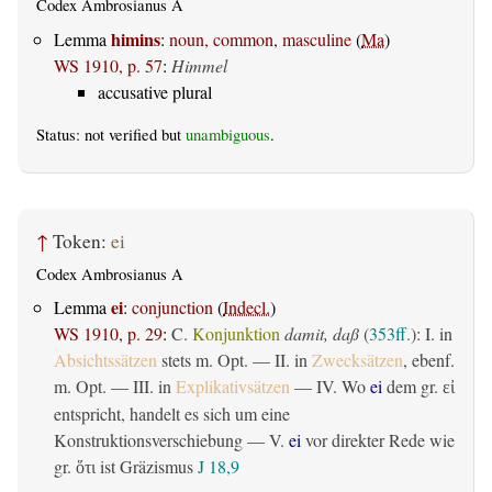
Codex Ambrosianus A
himins
Lemma
:
noun, common, masculine
(
Ma
)
WS 1910, p. 57
:
Himmel
accusative plural
Status: not verified but
unambiguous
.
↑
Token:
ei
Codex Ambrosianus A
ei
Lemma
:
conjunction
(
Indecl.
)
WS 1910, p. 29
:
C.
Konjunktion
damit, daß
(
353ff.
): I. in
Absichtssätzen
stets m. Opt. — II. in
Zwecksätzen
, ebenf.
m. Opt. — III. in
Explikativsätzen
— IV. Wo
ei
dem gr.
εἰ
entspricht, handelt es sich um eine
Konstruktionsverschiebung — V.
ei
vor direkter Rede wie
gr.
ist Gräzismus
J 18,9
ὅτι