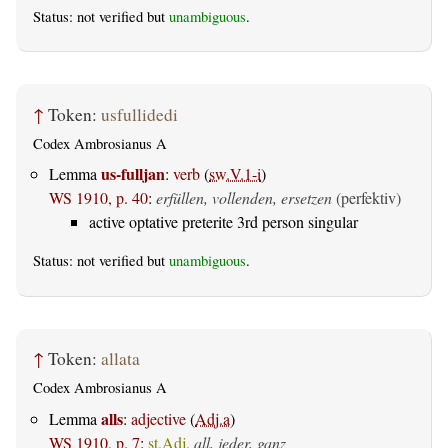
Status: not verified but
unambiguous
.
↑
Token:
usfullidedi
Codex Ambrosianus A
us-fulljan
Lemma
:
verb
(
sw.V.1-i
)
WS 1910, p. 40
:
erfüllen, vollenden, ersetzen
(perfektiv)
active optative preterite 3rd person singular
Status: not verified but
unambiguous
.
↑
Token:
allata
Codex Ambrosianus A
alls
Lemma
:
adjective
(
Adj.a
)
WS 1910, p. 7
:
st.Adj.
all, jeder, ganz