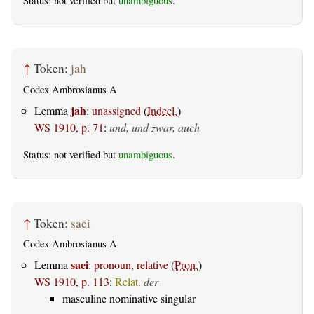
Status: not verified but
unambiguous
.
↑
Token:
jah
Codex Ambrosianus A
jah
Lemma
:
unassigned
(
Indecl.
)
WS 1910, p. 71
:
und, und zwar, auch
Status: not verified but
unambiguous
.
↑
Token:
saei
Codex Ambrosianus A
saei
Lemma
:
pronoun, relative
(
Pron.
)
WS 1910, p. 113
:
Relat.
der
masculine nominative singular