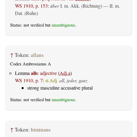
WS 1910, p. 153
:
über
I.
m. Akk. (Richtung)
— II.
m.
Dat. (Ruhe)
Status: not verified but
unambiguous
.
↑
Token:
allans
Codex Ambrosianus A
alls
Lemma
:
adjective
(
Adj.a
)
WS 1910, p. 7
:
st.Adj.
all, jeder, ganz
strong masculine accusative plural
Status: not verified but
unambiguous
.
↑
Token:
himinans