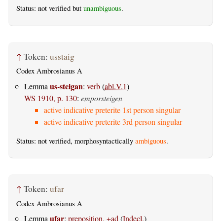
Status: not verified but
unambiguous
.
↑
Token:
usstaig
Codex Ambrosianus A
us-steigan
Lemma
:
verb
(
abl.V.1
)
WS 1910, p. 130
:
emporsteigen
active indicative preterite 1st person singular
active indicative preterite 3rd person singular
Status: not verified, morphosyntactically
ambiguous
.
↑
Token:
ufar
Codex Ambrosianus A
ufar
Lemma
:
preposition, +ad
(
Indecl.
)