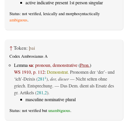
active indicative present 1st person singular
Status: not verified, lexically and morphosyntactically
ambiguous
.
↑
Token:
þai
Codex Ambrosianus A
sa
Lemma
:
pronoun, demonstrative
(
Pron.
)
WS 1910, p. 112
:
Demonstrat.
Pronomen der ‘der’- und
‘ich’-Deixis (
281
),
der, dieser
— Nicht selten ohne
1
griech. Entsprechung. — Das Dem. dient als Ersatz des
gr. Artikels (
281,2
).
masculine nominative plural
Status: not verified but
unambiguous
.