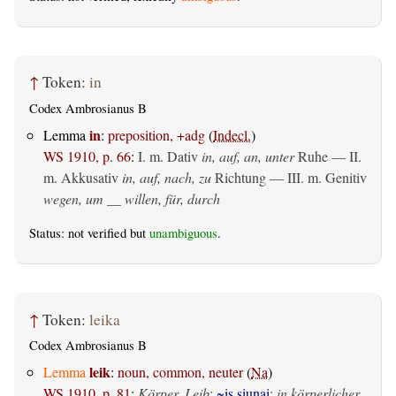
↑
Token:
in
Codex Ambrosianus B
in
Lemma
:
preposition, +adg
(
Indecl.
)
WS 1910, p. 66
:
I.
m. Dativ
in, auf, an, unter
Ruhe — II.
m. Akkusativ
in, auf, nach, zu
Richtung — III.
m. Genitiv
wegen, um __ willen, für, durch
Status: not verified but
unambiguous
.
↑
Token:
leika
Codex Ambrosianus B
leik
Lemma
:
noun, common, neuter
(
Na
)
WS 1910, p. 81
:
Körper, Leib
;
~is siunai
:
in körperlicher