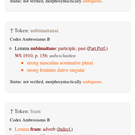
Status: not verified, morphosyntactically
ambiguous
.
↑
Token:
unbimaitanai
Codex Ambrosianus B
unbimaitans
Lemma
:
participle, past
(
Part.Perf.
)
WS 1910, p. 156
:
unbeschnitten
strong masculine nominative plural
strong feminine dative singular
Status: not verified, morphosyntactically
ambiguous
.
↑
Token:
fram
Codex Ambrosianus B
fram
Lemma
:
adverb
(
Indecl.
)