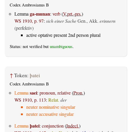
Codex Ambrosianus B
ga-munan
Lemma
:
verb
(
V.prt.-prs.
)
WS 1910, p. 97
:
sich einer Sache
Gen., Akk.
erinnern
(perfektiv)
active optative present 2nd person plural
Status: not verified but
unambiguous
.
↑
Token:
þatei
Codex Ambrosianus B
saei
Lemma
:
pronoun, relative
(
Pron.
)
WS 1910, p. 113
:
Relat.
der
neuter nominative singular
neuter accusative singular
þatei
Lemma
:
conjunction
(
Indecl.
)