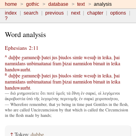
home
gothic
database
text
analysis
index
search
previous
next
chapter
options
?
Word analysis
Ephesians 2:11
duþþe
gamuneiþ
þatei
jus
þiudos
simle
wesuþ
in
leika
,
þai
A
namnidans
unbimaitanai
fram
þizai
namnidon
bimait
in
leika
handuwaurht
.
duþþe
gamuneiþ
þatei
jus
þiudos
simle
wesuþ
in
leika
,
þai
B
namnidans
unbimaitanai
fram
þizai
namnidon
bimait
in
leika
handuwaurht
.
— διὸ μνημονεύετε ὅτι ποτὲ ὑμεῖς τὰ ἔθνη ἐν σαρκί, οἱ λεγόμενοι
ἀκροβυστία ὑπὸ τῆς λεγομένης περιτομῆς ἐν σαρκὶ χειροποιήτου,
— Wherefore remember, that ye being in time past Gentiles in the flesh,
who are called Uncircumcision by that which is called the Circumcision
in the flesh made by hands;
↑
Token:
duþþe