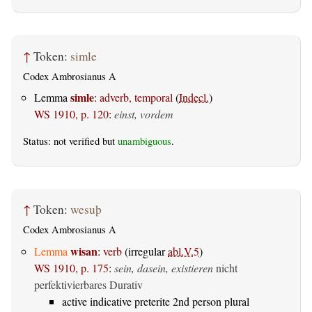
↑
Token:
simle
Codex Ambrosianus A
simle
Lemma
:
adverb, temporal
(
Indecl.
)
WS 1910, p. 120
:
einst, vordem
Status: not verified but
unambiguous
.
↑
Token:
wesuþ
Codex Ambrosianus A
wisan
Lemma
:
verb
(irregular
abl.V.5
)
WS 1910, p. 175
:
sein, dasein, existieren
nicht
perfektivierbares Durativ
active indicative preterite 2nd person plural