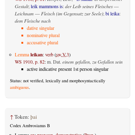
Gestalt
;
leik mammons is
:
der Leib seines Fleisches
—
Leichnam
—
Fleisch (im Gegensatz zur Seele)
;
bi leika
:
dem Fleische nach
dative singular
nominative plural
accusative plural
leikan
Lemma
:
verb
(
sw.V.3
)
WS 1910, p. 82
:
m. Dat.
einem gefallen, zu Gefallen sein
active indicative present 1st person singular
Status: not verified, lexically and morphosyntactically
ambiguous
.
↑
Token:
þai
Codex Ambrosianus B
sa
Lemma
:
pronoun, demonstrative
(
Pron.
)