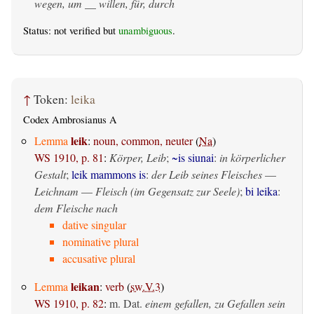
wegen, um __ willen, für, durch
Status: not verified but
unambiguous
.
↑
Token:
leika
Codex Ambrosianus A
leik
Lemma
:
noun, common, neuter
(
Na
)
WS 1910, p. 81
:
Körper, Leib
;
~is siunai
:
in körperlicher
Gestalt
;
leik mammons is
:
der Leib seines Fleisches
—
Leichnam
—
Fleisch (im Gegensatz zur Seele)
;
bi leika
:
dem Fleische nach
dative singular
nominative plural
accusative plural
leikan
Lemma
:
verb
(
sw.V.3
)
WS 1910, p. 82
:
m. Dat.
einem gefallen, zu Gefallen sein