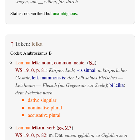
wegen, um __ willen, für, durch
Status: not verified but
unambiguous
.
↑
Token:
leika
Codex Ambrosianus B
leik
Lemma
:
noun, common, neuter
(
Na
)
WS 1910, p. 81
:
Körper, Leib
;
~is siunai
:
in körperlicher
Gestalt
;
leik mammons is
:
der Leib seines Fleisches
—
Leichnam
—
Fleisch (im Gegensatz zur Seele)
;
bi leika
:
dem Fleische nach
dative singular
nominative plural
accusative plural
leikan
Lemma
:
verb
(
sw.V.3
)
WS 1910, p. 82
:
m. Dat.
einem gefallen, zu Gefallen sein