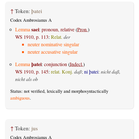
↑
Token:
þatei
Codex Ambrosianus A
saei
Lemma
:
pronoun, relative
(
Pron.
)
WS 1910, p. 113
:
Relat.
der
neuter nominative singular
neuter accusative singular
þatei
Lemma
:
conjunction
(
Indecl.
)
WS 1910, p. 145
:
relat. Konj.
daß
;
ni þatei
:
nicht daß,
nicht als ob
Status: not verified, lexically and morphosyntactically
ambiguous
.
↑
Token:
jus
Codex Ambrosianus A