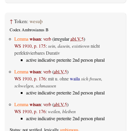
↑
Token:
wesuþ
Codex Ambrosianus B
wisan
Lemma
:
verb
(irregular
abl.V.5
)
WS 1910, p. 175
:
sein, dasein, existieren
nicht
perfektivierbares Durativ
active indicative preterite 2nd person plural
wisan
Lemma
:
verb
(
abl.V.5
)
WS 1910, p. 176
:
mit u. ohne
waila
sich freuen,
schwelgen, schmausen
active indicative preterite 2nd person plural
wisan
Lemma
:
verb
(
abl.V.5
)
WS 1910, p. 176
:
weilen, bleiben
active indicative preterite 2nd person plural
Status: not verified, lexically
ambiguous
.