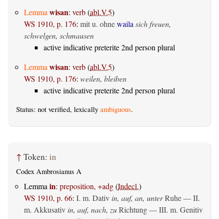
wisan
Lemma
:
verb
(
abl.V.5
)
WS 1910, p. 176
:
mit u. ohne
waila
sich freuen,
schwelgen, schmausen
active indicative preterite 2nd person plural
wisan
Lemma
:
verb
(
abl.V.5
)
WS 1910, p. 176
:
weilen, bleiben
active indicative preterite 2nd person plural
Status: not verified, lexically
ambiguous
.
↑
Token:
in
Codex Ambrosianus A
in
Lemma
:
preposition, +adg
(
Indecl.
)
WS 1910, p. 66
:
I.
m. Dativ
in, auf, an, unter
Ruhe — II.
m. Akkusativ
in, auf, nach, zu
Richtung — III.
m. Genitiv