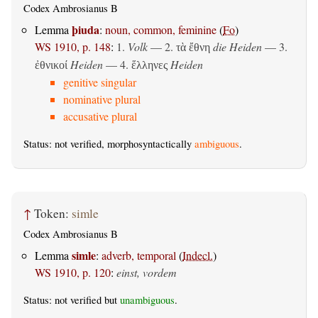
Codex Ambrosianus B
þiuda
Lemma
:
noun, common, feminine
(
Fo
)
WS 1910, p. 148
:
1.
Volk
— 2.
die Heiden
— 3.
τὰ ἔθνη
Heiden
— 4.
Heiden
ἐθνικοί
ἕλληνες
genitive singular
nominative plural
accusative plural
Status: not verified, morphosyntactically
ambiguous
.
↑
Token:
simle
Codex Ambrosianus B
simle
Lemma
:
adverb, temporal
(
Indecl.
)
WS 1910, p. 120
:
einst, vordem
Status: not verified but
unambiguous
.