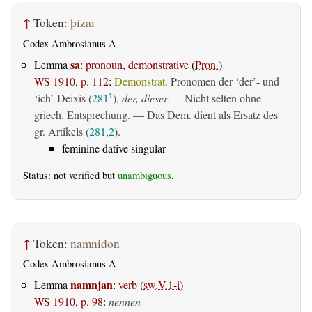
↑
Token:
þizai
Codex Ambrosianus A
sa
Lemma
:
pronoun, demonstrative
(
Pron.
)
WS 1910, p. 112
:
Demonstrat.
Pronomen der ‘der’- und
‘ich’-Deixis (
281
),
der, dieser
— Nicht selten ohne
1
griech. Entsprechung. — Das Dem. dient als Ersatz des
gr. Artikels (
281,2
).
feminine dative singular
Status: not verified but
unambiguous
.
↑
Token:
namnidon
Codex Ambrosianus A
namnjan
Lemma
:
verb
(
sw.V.1-i
)
WS 1910, p. 98
:
nennen