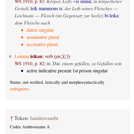
WS 1910, p. 81
:
Körper, Leib
;
~is siunai
:
in körperlicher
Gestalt
;
leik mammons is
:
der Leib seines Fleisches
—
Leichnam
—
Fleisch (im Gegensatz zur Seele)
;
bi leika
:
dem Fleische nach
dative singular
nominative plural
accusative plural
leikan
Lemma
:
verb
(
sw.V.3
)
WS 1910, p. 82
:
m. Dat.
einem gefallen, zu Gefallen sein
active indicative present 1st person singular
Status: not verified, lexically and morphosyntactically
ambiguous
.
↑
Token:
handuwaurht
Codex Ambrosianus A