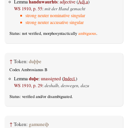
handuwaurhts
Lemma
:
adjective
(
Adj.a
)
WS 1910, p. 55
:
mit der Hand gemacht
strong neuter nominative singular
strong neuter accusative singular
Status: not verified, morphosyntactically
ambiguous
.
↑
Token:
duþþe
Codex Ambrosianus B
duþe
Lemma
:
unassigned
(
Indecl.
)
WS 1910, p. 29
:
deshalb, deswegen, dazu
Status:
verified
and/or disambiguated.
↑
Token:
gamuneiþ