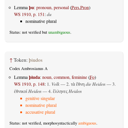
þu
Lemma
:
pronoun, personal
(
Pers.Pron
)
WS 1910, p. 151
:
du
nominative plural
Status: not verified but
unambiguous
.
↑
Token:
þiudos
Codex Ambrosianus A
þiuda
Lemma
:
noun, common, feminine
(
Fo
)
WS 1910, p. 148
:
1.
Volk
— 2.
die Heiden
— 3.
τὰ ἔθνη
Heiden
— 4.
Heiden
ἐθνικοί
ἕλληνες
genitive singular
nominative plural
accusative plural
Status: not verified, morphosyntactically
ambiguous
.