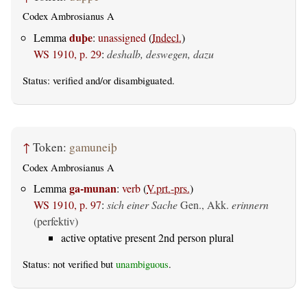
Codex Ambrosianus A
duþe
Lemma
:
unassigned
(
Indecl.
)
WS 1910, p. 29
:
deshalb, deswegen, dazu
Status:
verified
and/or disambiguated.
↑
Token:
gamuneiþ
Codex Ambrosianus A
ga-munan
Lemma
:
verb
(
V.prt.-prs.
)
WS 1910, p. 97
:
sich einer Sache
Gen., Akk.
erinnern
(perfektiv)
active optative present 2nd person plural
Status: not verified but
unambiguous
.