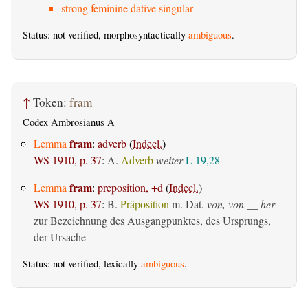
strong feminine dative singular
Status: not verified, morphosyntactically
ambiguous
.
↑
Token:
fram
Codex Ambrosianus A
fram
Lemma
:
adverb
(
Indecl.
)
WS 1910, p. 37
:
A.
Adverb
weiter
L 19,28
fram
Lemma
:
preposition, +d
(
Indecl.
)
WS 1910, p. 37
:
B.
Präposition
m. Dat.
von, von __ her
zur Bezeichnung des Ausgangpunktes, des Ursprungs,
der Ursache
Status: not verified, lexically
ambiguous
.