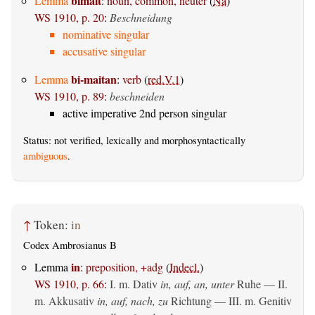
bimait
Lemma
:
noun, common, neuter
(
Na
)
WS 1910, p. 20
:
Beschneidung
nominative singular
accusative singular
bi-maitan
Lemma
:
verb
(
red.V.1
)
WS 1910, p. 89
:
beschneiden
active imperative 2nd person singular
Status: not verified, lexically and morphosyntactically
ambiguous
.
↑
Token:
in
Codex Ambrosianus B
in
Lemma
:
preposition, +adg
(
Indecl.
)
WS 1910, p. 66
:
I.
m. Dativ
in, auf, an, unter
Ruhe — II.
m. Akkusativ
in, auf, nach, zu
Richtung — III.
m. Genitiv