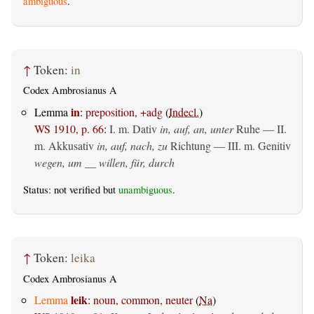
ambiguous
.
↑
Token:
in
Codex Ambrosianus A
in
Lemma
:
preposition, +adg
(
Indecl.
)
WS 1910, p. 66
:
I.
m. Dativ
in, auf, an, unter
Ruhe — II.
m. Akkusativ
in, auf, nach, zu
Richtung — III.
m. Genitiv
wegen, um __ willen, für, durch
Status: not verified but
unambiguous
.
↑
Token:
leika
Codex Ambrosianus A
leik
Lemma
:
noun, common, neuter
(
Na
)