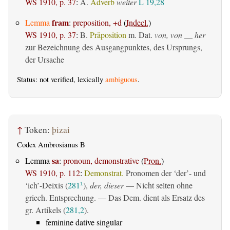
WS 1910, p. 37
:
A.
Adverb
weiter
L 19,28
fram
Lemma
:
preposition, +d
(
Indecl.
)
WS 1910, p. 37
:
B.
Präposition
m. Dat.
von, von __ her
zur Bezeichnung des Ausgangpunktes, des Ursprungs,
der Ursache
Status: not verified, lexically
ambiguous
.
↑
Token:
þizai
Codex Ambrosianus B
sa
Lemma
:
pronoun, demonstrative
(
Pron.
)
WS 1910, p. 112
:
Demonstrat.
Pronomen der ‘der’- und
‘ich’-Deixis (
281
),
der, dieser
— Nicht selten ohne
1
griech. Entsprechung. — Das Dem. dient als Ersatz des
gr. Artikels (
281,2
).
feminine dative singular