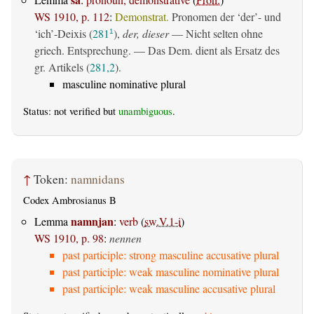
WS 1910, p. 112
:
Demonstrat.
Pronomen der ‘der’- und
‘ich’-Deixis (
281
),
der, dieser
— Nicht selten ohne
1
griech. Entsprechung. — Das Dem. dient als Ersatz des
gr. Artikels (
281,2
).
masculine nominative plural
Status: not verified but
unambiguous
.
↑
Token:
namnidans
Codex Ambrosianus B
namnjan
Lemma
:
verb
(
sw.V.1-i
)
WS 1910, p. 98
:
nennen
past participle: strong masculine accusative plural
past participle: weak masculine nominative plural
past participle: weak masculine accusative plural