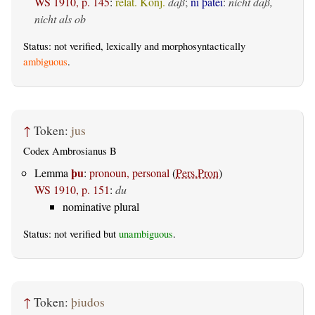
WS 1910, p. 145
:
relat. Konj.
daß
;
ni þatei
:
nicht daß,
nicht als ob
Status: not verified, lexically and morphosyntactically
ambiguous
.
↑
Token:
jus
Codex Ambrosianus B
þu
Lemma
:
pronoun, personal
(
Pers.Pron
)
WS 1910, p. 151
:
du
nominative plural
Status: not verified but
unambiguous
.
↑
Token:
þiudos