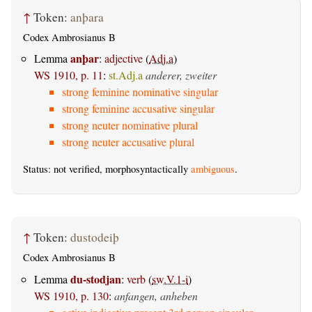
↑
Token:
anþara
Codex Ambrosianus B
anþar
Lemma
:
adjective
(
Adj.a
)
WS 1910, p. 11
:
st.Adj.a
anderer, zweiter
strong feminine nominative singular
strong feminine accusative singular
strong neuter nominative plural
strong neuter accusative plural
Status: not verified, morphosyntactically
ambiguous
.
↑
Token:
dustodeiþ
Codex Ambrosianus B
du-stodjan
Lemma
:
verb
(
sw.V.1-i
)
WS 1910, p. 130
:
anfangen, anheben