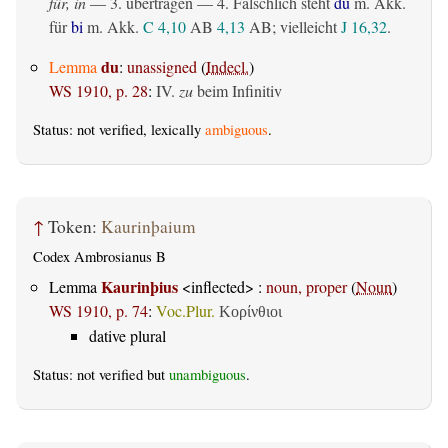
für, in
— 3.
übertragen
— 4. Fälschlich steht
du
m. Akk.
für
bi
m. Akk.
C 4,10
AB
4,13
AB
; vielleicht
J 16,32
.
du
Lemma
:
unassigned
(
Indecl.
)
WS 1910, p. 28
:
IV.
zu
beim Infinitiv
Status: not verified, lexically
ambiguous
.
↑
Token:
Kaurinþaium
Codex Ambrosianus B
Kaurinþius
Lemma
<inflected> :
noun, proper
(
Noun
)
WS 1910, p. 74
:
Voc.Plur.
Κορίνθιοι
dative plural
Status: not verified but
unambiguous
.