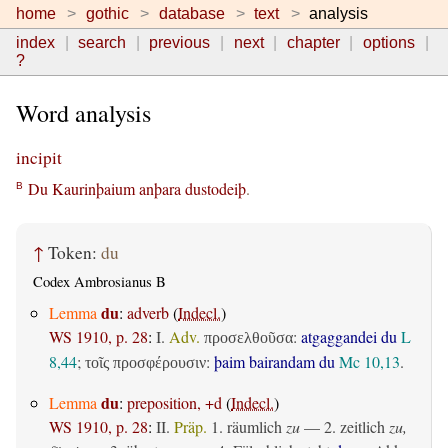
home
gothic
database
text
analysis
index
search
previous
next
chapter
options
?
Word analysis
incipit
Du
Kaurinþaium
anþara
dustodeiþ
.
B
↑
Token:
du
Codex Ambrosianus B
du
Lemma
:
adverb
(
Indecl.
)
WS 1910, p. 28
:
I.
Adv.
:
atgaggandei du
L
προσελθοῦσα
8,44
;
:
þaim bairandam du
Mc 10,13
.
τοῖς προσφέρουσιν
du
Lemma
:
preposition, +d
(
Indecl.
)
WS 1910, p. 28
:
II.
Präp.
1.
räumlich
zu
— 2.
zeitlich
zu,