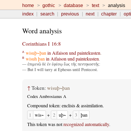
home
gothic
database
text
analysis
index
search
previous
next
chapter
opt
Word analysis
Corinthians I 16:8
wisuþ~þan
in
Aifaison
und
paintekusten
.
A
wisuh
þan
in
Aifaison
und
paintekusten
.
B
— ἐπιμενῶ δὲ ἐν ἐφέσῳ ἕως τῆς πεντηκοστῆς:
— But I will tarry at Ephesus until Pentecost.
↑
Token:
wisuþ~þan
Codex Ambrosianus A
Compound token: enclisis & assimilation.
1
wis~
+
2
uþ~
+
3
þan
This token was not
recognized automatically
.