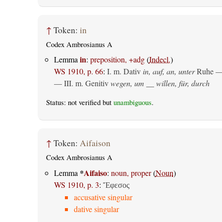
↑
Token:
in
Codex Ambrosianus A
in
Lemma
:
preposition, +adg
(
Indecl.
)
WS 1910, p. 66
:
I.
m. Dativ
in, auf, an, unter
Ruhe —
— III.
m. Genitiv
wegen, um __ willen, für, durch
Status: not verified but
unambiguous
.
↑
Token:
Aifaison
Codex Ambrosianus A
*
Aifaiso
Lemma
:
noun, proper
(
Noun
)
WS 1910, p. 3
:
Ἔφεσος
accusative singular
dative singular