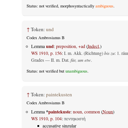
Status: not verified, morphosyntactically
ambiguous
.
↑
Token:
und
Codex Ambrosianus B
und
Lemma
:
preposition, +ad
(
Indecl.
)
WS 1910, p. 156
:
I.
m. Akk. (Richtung)
bis zu
: 1.
räu
Grades — II.
m. Dat.
für, um etw
.
Status: not verified but
unambiguous
.
↑
Token:
paintekusten
Codex Ambrosianus B
*
paintekuste
Lemma
:
noun, common
(
Noun
)
WS 1910, p. 104
:
πεντηκοστή
accusative singular