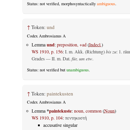
Status: not verified, morphosyntactically
ambiguous
.
↑
Token:
und
Codex Ambrosianus A
und
Lemma
:
preposition, +ad
(
Indecl.
)
WS 1910, p. 156
:
I.
m. Akk. (Richtung)
bis zu
: 1.
räu
Grades — II.
m. Dat.
für, um etw
.
Status: not verified but
unambiguous
.
↑
Token:
paintekusten
Codex Ambrosianus A
*
paintekuste
Lemma
:
noun, common
(
Noun
)
WS 1910, p. 104
:
πεντηκοστή
accusative singular