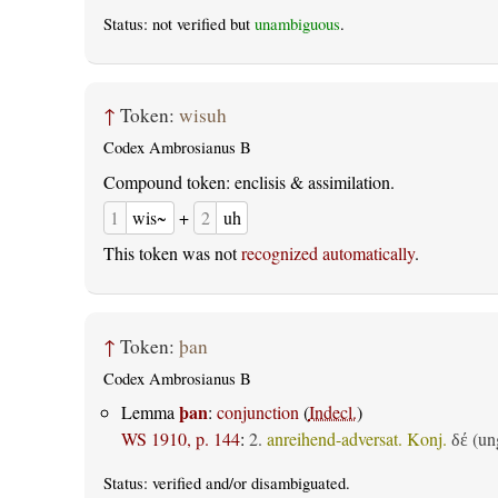
Status: not verified but
unambiguous
.
↑
Token:
wisuh
Codex Ambrosianus B
Compound token: enclisis & assimilation.
1
wis~
+
2
uh
This token was not
recognized automatically
.
↑
Token:
þan
Codex Ambrosianus B
þan
Lemma
:
conjunction
(
Indecl.
)
WS 1910, p. 144
:
2.
anreihend-adversat. Konj.
(ung
δέ
Status:
verified
and/or disambiguated.