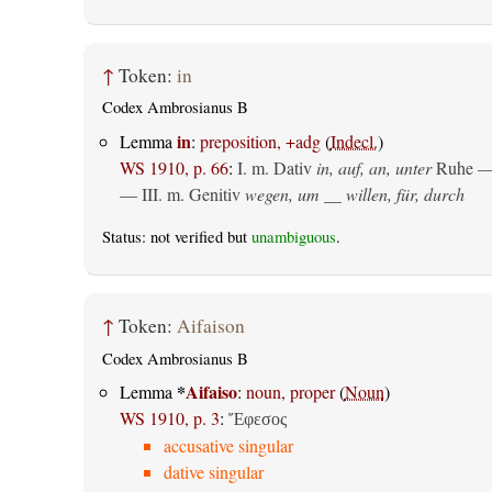
↑
Token:
in
Codex Ambrosianus B
in
Lemma
:
preposition, +adg
(
Indecl.
)
WS 1910, p. 66
:
I.
m. Dativ
in, auf, an, unter
Ruhe —
— III.
m. Genitiv
wegen, um __ willen, für, durch
Status: not verified but
unambiguous
.
↑
Token:
Aifaison
Codex Ambrosianus B
*
Aifaiso
Lemma
:
noun, proper
(
Noun
)
WS 1910, p. 3
:
Ἔφεσος
accusative singular
dative singular